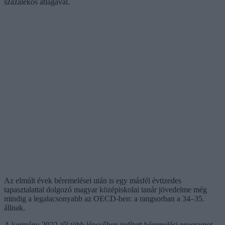
százalékos átlagával.
Az elmúlt évek béremelései után is egy másfél évtizedes
tapasztalattal dolgozó magyar középiskolai tanár jövedelme még
mindig a legalacsonyabb az OECD-ben: a rangsorban a 34–35.
állnak.
A kormány 2022-től több lépcsőben indított béremelési programot,