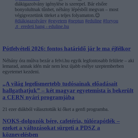
diákigazolvány igénylése is szerepel. Bár elsőre
bonyolultnak tűnhet, néhány lépésből megvan – most
végigvezetünk titeket a teljes folyamaton.😉
#diákigazolvány
#egyetem
#neptun
#eduline
#foryou
♬ eredeti hang - eduline.hu
Pótfelvételi 2026: fontos határidő jár le ma éjfélkor
Néhány óra múlva bezár a felvi.hu egyik legfontosabb felülete – aki
lemarad, annak idén már nem lesz újabb esélye szeptemberben
egyetemet kezdeni.
„A világ legelismertebb tudósainak előadásait
hallgathatjuk” – két magyar egyetemista is bekerült
a CERN nyári programjába
21 ezer diákból választották ki őket a genfi programba.
NOKS-dolgozók bére, cafetéria, túlórapótlék –
ezeket a változásokat sürgeti a PDSZ a
köznevelésben