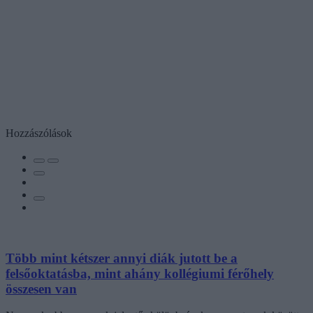
Hozzászólások
Több mint kétszer annyi diák jutott be a
felsőoktatásba, mint ahány kollégiumi férőhely
összesen van