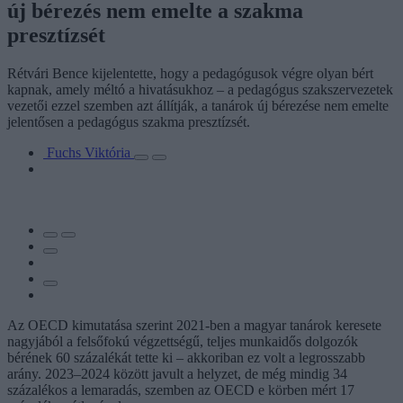
új bérezés nem emelte a szakma
presztízsét
Rétvári Bence kijelentette, hogy a pedagógusok végre olyan bért
kapnak, amely méltó a hivatásukhoz – a pedagógus szakszervezetek
vezetői ezzel szemben azt állítják, a tanárok új bérezése nem emelte
jelentősen a pedagógus szakma presztízsét.
Fuchs Viktória
Az OECD kimutatása szerint 2021-ben a magyar tanárok keresete
nagyjából a felsőfokú végzettségű, teljes munkaidős dolgozók
bérének 60 százalékát tette ki – akkoriban ez volt a legrosszabb
arány. 2023–2024 között javult a helyzet, de még mindig 34
százalékos a lemaradás, szemben az OECD e körben mért 17