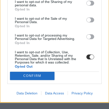
I want to opt-out of the Sharing of my
personal data.
Korábban az
Eduline is megírta
, hogy a nevelést és oktatást
Opted In
közvetlenül segítők bérei továbbra is elképesztően alacsonyak, és
a
kormány továbbra sem tartja szükségesnek
a rendszergazdák,
I want to opt-out of the Sale of my
titkárok, pedagógiai asszisztensek béremelését. Egy pedagógiai
Personal Data.
asszisztens nemrég úgy fogalmazott a fizetéséről, „éhen halni pont
Opted In
elég”. A december 9-i bértárgyaláson Maruzsa Zoltán köznevelésért
felelős államtitkár a szakszervezetek számára
világosság tette
; a
I want to opt-out of processing my
nevelést és oktatást közvetlenül segítők és a technikai dolgozók a
Personal Data for Targeted Advertising.
kötelező minimálbér és garantált bérminimum emelésén kívül
nem
Opted In
számíthatnak egyéb béremelésre
. Annak ellenére, hogy sokak
fizetése még
a nettó 200 ezer forintot sem éri el
, a legtöbbeké pedig
I want to opt-out of Collection, Use,
adókedvezményekkel együtt is havi 250-300 ezer forint között
Retention, Sale, and/or Sharing of my
mozog.
Personal Data that Is Unrelated with the
Purposes for which it was collected.
Opted Out
CONFIRM
Data Deletion
Data Access
Privacy Policy