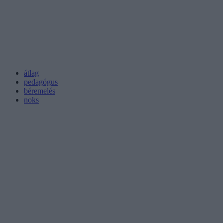
átlag
pedagógus
béremelés
noks