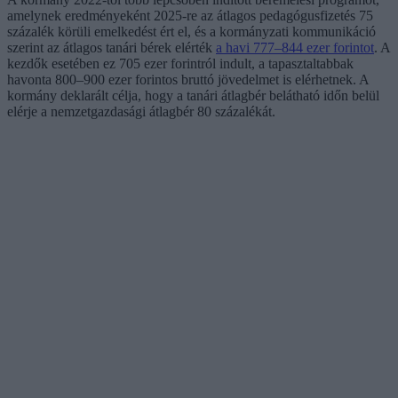
amelynek eredményeként 2025-re az átlagos pedagógusfizetés 75
százalék körüli emelkedést ért el, és a kormányzati kommunikáció
szerint az átlagos tanári bérek elérték
a havi 777–844 ezer forintot
. A
kezdők esetében ez 705 ezer forintról indult, a tapasztaltabbak
havonta 800–900 ezer forintos bruttó jövedelmet is elérhetnek. A
kormány deklarált célja, hogy a tanári átlagbér belátható időn belül
elérje a nemzetgazdasági átlagbér 80 százalékát.