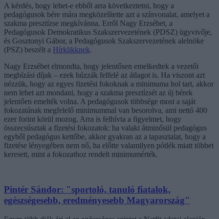
A kérdés, hogy lehet-e ebből arra következtetni, hogy a
pedagógusok bére mára megközelítette azt a színvonalat, amelyet a
szakma presztízse megkívánna. Erről Nagy Erzsébet, a
Pedagógusok Demokratikus Szakszervezetének (PDSZ) ügyvivője,
és Gosztonyi Gábor, a Pedagógusok Szakszervezetének alelnöke
(PSZ) beszélt a
Hírklikknek
.
Nagy Erzsébet elmondta, hogy jelentősen emelkedtek a vezetői
megbízási díjak – ezek húzzák felfelé az átlagot is. Ha viszont azt
nézzük, hogy az egyes fizetési fokoknak a minimuma hol tart, akkor
nem lehet azt mondani, hogy a szakma presztízsét az új bérek
jelentően emelték volna. A pedagógusok többsége most a saját
fokozatának megfelelő minimummal van besorolva, ami nettó 400
ezer forint körül mozog. Arra is felhívta a figyelmet, hogy
összecsúsztak a fizetési fokozatok: ha valaki átminősül pedagógus
egyből pedagógus kettőbe, akkor gyakran az a tapasztalat, hogy a
fizetése lényegében nem nő, ha előtte valamilyen pótlék miatt többet
keresett, mint a fokozathoz rendelt minimumérték.
Pintér Sándor: "sportoló, tanuló fiatalok,
egészségesebb, eredményesebb Magyarország"