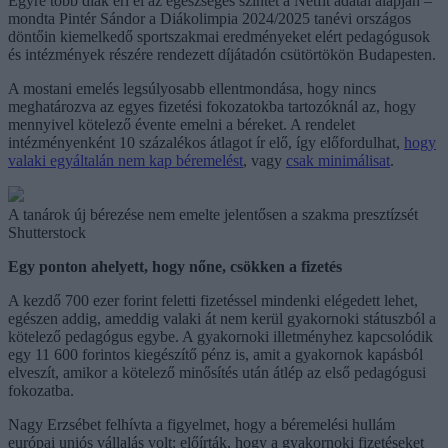
Egyre több diák éri el az egészséges szintet a Netfit adatai alapján –
mondta Pintér Sándor a Diákolimpia 2024/2025 tanévi országos
döntőin kiemelkedő sportszakmai eredményeket elért pedagógusok
és intézmények részére rendezett díjátadón csütörtökön Budapesten.
A mostani emelés legsúlyosabb ellentmondása, hogy nincs
meghatározva az egyes fizetési fokozatokba tartozóknál az, hogy
mennyivel kötelező évente emelni a béreket. A rendelet
intézményenként 10 százalékos átlagot ír elő, így előfordulhat,
hogy
valaki egyáltalán nem kap béremelést
, vagy
csak minimálisat
.
A tanárok új bérezése nem emelte jelentősen a szakma presztízsét
Shutterstock
Egy ponton ahelyett, hogy nőne, csökken a fizetés
A kezdő 700 ezer forint feletti fizetéssel mindenki elégedett lehet,
egészen addig, ameddig valaki át nem kerül gyakornoki státuszból a
kötelező pedagógus egybe. A gyakornoki illetményhez kapcsolódik
egy 11 600 forintos kiegészítő pénz is, amit a gyakornok kapásból
elveszít, amikor a kötelező minősítés után átlép az első pedagógusi
fokozatba.
Nagy Erzsébet felhívta a figyelmet, hogy a béremelési hullám
európai uniós vállalás volt: előírták, hogy a gyakornoki fizetéseket