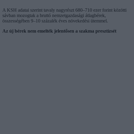
A KSH adatai szerint tavaly nagyrészt 680–710 ezer forint közötti
sávban mozogtak a bruttó nemzetgazdasági átlagbérek,
összességében 9–10 százalék éves növekedési ütemmel.
Az új bérek nem emelték jelentősen a szakma presztízsét