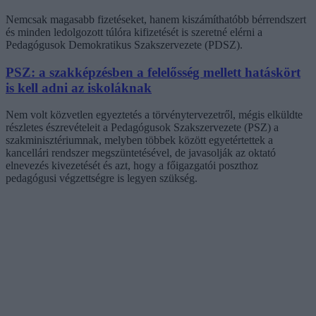
Nemcsak magasabb fizetéseket, hanem kiszámíthatóbb bérrendszert
és minden ledolgozott túlóra kifizetését is szeretné elérni a
Pedagógusok Demokratikus Szakszervezete (PDSZ).
PSZ: a szakképzésben a felelősség mellett hatáskört
is kell adni az iskoláknak
Nem volt közvetlen egyeztetés a törvénytervezetről, mégis elküldte
részletes észrevételeit a Pedagógusok Szakszervezete (PSZ) a
szakminisztériumnak, melyben többek között egyetértettek a
kancellári rendszer megszüntetésével, de javasolják az oktató
elnevezés kivezetését és azt, hogy a főigazgatói poszthoz
pedagógusi végzettségre is legyen szükség.