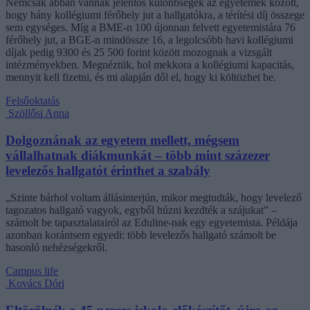
Nemcsak abban vannak jelentős különbségek az egyetemek között,
hogy hány kollégiumi férőhely jut a hallgatókra, a térítési díj összege
sem egységes. Míg a BME-n 100 újonnan felvett egyetemistára 76
férőhely jut, a BGE-n mindössze 16, a legolcsóbb havi kollégiumi
díjak pedig 9300 és 25 500 forint között mozognak a vizsgált
intézményekben. Megnéztük, hol mekkora a kollégiumi kapacitás,
mennyit kell fizetni, és mi alapján dől el, hogy ki költözhet be.
Felsőoktatás
Szöllősi Anna
Dolgoznának az egyetem mellett, mégsem
vállalhatnak diákmunkát – több mint százezer
levelezős hallgatót érinthet a szabály
„Szinte bárhol voltam állásinterjún, mikor megtudták, hogy levelező
tagozatos hallgató vagyok, egyből húzni kezdték a szájukat” –
számolt be tapasztalatairól az Eduline-nak egy egyetemista. Példája
azonban korántsem egyedi: több levelezős hallgató számolt be
hasonló nehézségekről.
Campus life
Kovács Dóri