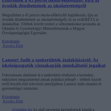
Eltörölnék a 45 perces iskola-előkészítőt, újra az
óvodák dönthetnének az iskolaérettségről
Megszűnhet a 45 perces iskola-előkészítő foglalkozás, újra az
óvodák dönthetnének az iskolaérettségről, és az oviKRÉTA is
átalakulhat. Többek között ezeket a változtatásokat javasolta az
Oktatási és Gyermekügyi Minisztériumnak a Magyar
Óvodapedagógiai Egyesület.
Közoktatás
Kovács Dóri
Lannert Judit a tankerületek átalakításáról: Az
iskolaigazgatók visszakapják munkáltatói jogaikat
Fokozatosan alakítaná át a tankerületi rendszert a kormány,
miközben megszüntetné annak politikai jellegét – többek között
erről beszélt első televíziós interjújában Lannert Judit oktatási és
gyermekügyi miniszter.
Közoktatás
Kovács Dóri
@eduline.hu
Az első egyetemi ügyintézések között a