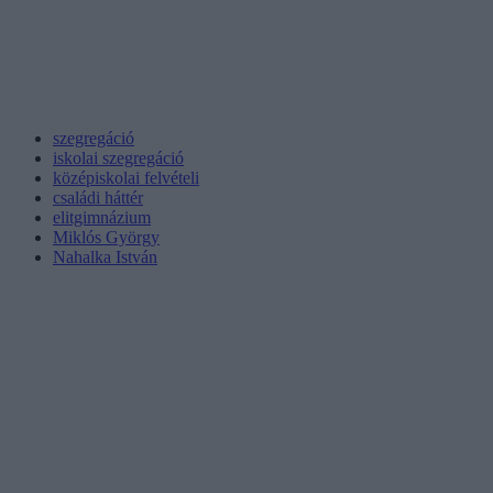
szegregáció
iskolai szegregáció
középiskolai felvételi
családi háttér
elitgimnázium
Miklós György
Nahalka István