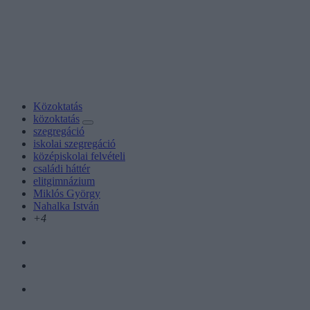
Közoktatás
közoktatás
szegregáció
iskolai szegregáció
középiskolai felvételi
családi háttér
elitgimnázium
Miklós György
Nahalka István
+4