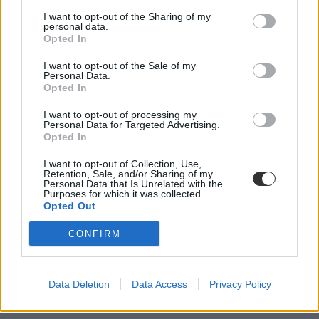
I want to opt-out of the Sharing of my
personal data.
Opted In
Aránytalanul stresszesek és pillanatnyi teljesítményt
mérnek az iskolai felvételik Pilz Olivér szerint
I want to opt-out of the Sale of my
Personal Data.
Opted In
Egyetlen vizsgaeredmény évekre befolyásolhatja a diákok
továbbtanulási lehetőségeit, miközben a felkészülés és a
I want to opt-out of processing my
számonkérés jelentős terhet ró a családokra is Pilz Olivér szerint. A
Personal Data for Targeted Advertising.
Tanítanék Mozgalom alapítója szerint a jelenlegi érettségi és felvételi
Opted In
rendszer nemcsak túlzott stresszt okoz, de a társadalmi
különbségeket is erősíti.
I want to opt-out of Collection, Use,
Retention, Sale, and/or Sharing of my
Personal Data that Is Unrelated with the
Purposes for which it was collected.
Opted Out
CONFIRM
Data Deletion
Data Access
Privacy Policy