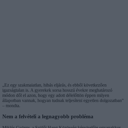
„Ez egy szakmaiatlan, hibás eljárás, és ebből következően
igazságtalan is. A gyerekek sorsa hosszú évekre meghatározó
módon dől el azon, hogy egy adott délelőttön éppen milyen
állapotban vannak, hogyan tudnak teljesíteni egyetlen dolgozatban”
– mondta.
Nem a felvételi a legnagyobb probléma
Miklós György, a Szülői Hang Közösség képviselője ugyanakkor