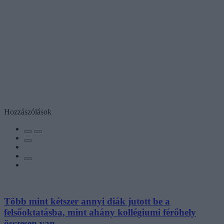
Hozzászólások
Több mint kétszer annyi diák jutott be a
felsőoktatásba, mint ahány kollégiumi férőhely
összesen van