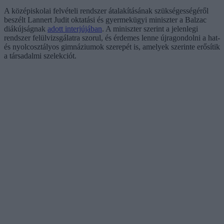
A középiskolai felvételi rendszer átalakításának szükségességéről
beszélt Lannert Judit oktatási és gyermekügyi miniszter a Balzac
diákújságnak
adott interjújában
. A miniszter szerint a jelenlegi
rendszer felülvizsgálatra szorul, és érdemes lenne újragondolni a hat-
és nyolcosztályos gimnáziumok szerepét is, amelyek szerinte erősítik
a társadalmi szelekciót.