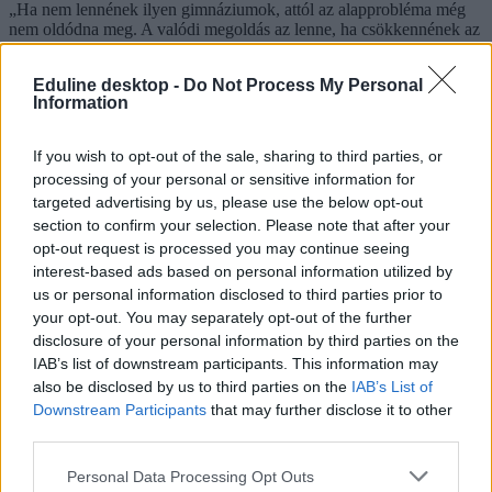
„Ha nem lennének ilyen gimnáziumok, attól az alapprobléma még
nem oldódna meg. A valódi megoldás az lenne, ha csökkennének az
iskolák közötti különbségek, és nem kellene egy elitgimnáziumba
bekerülni ahhoz, hogy egy gyerek megfelelő fejlesztést kapjon” –
Eduline desktop -
Do Not Process My Personal
mondta.
Information
A felkészítés költségei is növelik az egyenlőtlenségeket
If you wish to opt-out of the sale, sharing to third parties, or
A Szülői Hang képviselője szerint a jelenlegi felvételi rendszer azért
processing of your personal or sensitive information for
is igazságtalan, mert sok diák külön felkészítés nélkül nehezen tud
targeted advertising by us, please use the below opt-out
sikeresen szerepelni a központi írásbelin. Tapasztalatai szerint az
section to confirm your selection. Please note that after your
általános iskolák nem minden esetben készítik fel megfelelően a
opt-out request is processed you may continue seeing
tanulókat a felvételi követelményeire, különösen a hat- és
interest-based ads based on personal information utilized by
nyolcosztályos gimnáziumok esetében.
us or personal information disclosed to third parties prior to
Ennek következményeként jelentős piac épült a felvételi-előkészítő
your opt-out. You may separately opt-out of the further
tanfolyamokra. Ez pedig esélyegyenlőségi kérdéseket vet fel, hiszen
disclosure of your personal information by third parties on the
előnybe kerülhetnek azok a diákok, akiknek a családja meg tudja
IAB’s list of downstream participants. This information may
fizetni a plusz felkészítést.
also be disclosed by us to third parties on the
IAB’s List of
A szakértők egyetértenek abban, hogy a középiskolai felvételiről és
Downstream Participants
that may further disclose it to other
a többcélú gimnáziumi képzésekről érdemi szakmai és társadalmi
third parties.
párbeszédre lenne szükség. Abban azonban már eltérnek a
vélemények, hogy a jelenlegi rendszer hogyan alakítható át úgy,
Personal Data Processing Opt Outs
hogy egyszerre legyen igazságosabb és kevésbé szelektív.