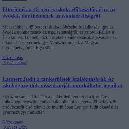
Eltörölnék a 45 perces iskola-előkészítőt, újra az
óvodák dönthetnének az iskolaérettségről
Megszűnhet a 45 perces iskola-előkészítő foglalkozás, újra az
óvodák dönthetnének az iskolaérettségről, és az oviKRÉTA is
átalakulhat. Többek között ezeket a változtatásokat javasolta az
Oktatási és Gyermekügyi Minisztériumnak a Magyar
Óvodapedagógiai Egyesület.
Közoktatás
Kovács Dóri
Lannert Judit a tankerületek átalakításáról: Az
iskolaigazgatók visszakapják munkáltatói jogaikat
Fokozatosan alakítaná át a tankerületi rendszert a kormány,
miközben megszüntetné annak politikai jellegét – többek között
erről beszélt első televíziós interjújában Lannert Judit oktatási és
gyermekügyi miniszter.
Közoktatás
Kovács Dóri