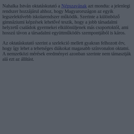
Nahalka István oktatáskutató a
Népszavának
azt mondta: a jelenlegi
rendszer hozzájárul ahhoz, hogy Magyarországon az egyik
legszelektívebb iskolarendszer működik. Szerinte a különböző
gimnáziumi képzések lehetővé teszik, hogy a jobb társadalmi
helyzetű családok gyermekei elkülönüljenek más csoportoktól, ami
hosszú távon a társadalmi együttműködés szempontjából is káros.
Az oktatáskutató szerint a szelekció mellett gyakran felhozott érv,
hogy így lehet a tehetséges diákokat magasabb színvonalon oktatni.
A nemzetközi mérések eredményei azonban szerinte nem támasztják
alá ezt az állítást.