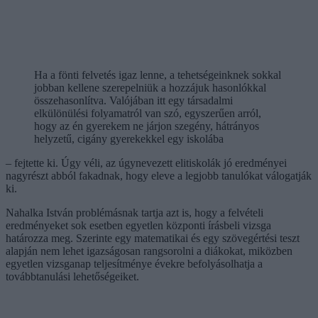
Ha a fönti felvetés igaz lenne, a tehetségeinknek sokkal
jobban kellene szerepelniük a hozzájuk hasonlókkal
összehasonlítva. Valójában itt egy társadalmi
elkülönülési folyamatról van szó, egyszerűen arról,
hogy az én gyerekem ne járjon szegény, hátrányos
helyzetű, cigány gyerekekkel egy iskolába
– fejtette ki. Úgy véli, az úgynevezett elitiskolák jó eredményei
nagyrészt abból fakadnak, hogy eleve a legjobb tanulókat válogatják
ki.
Nahalka István problémásnak tartja azt is, hogy a felvételi
eredményeket sok esetben egyetlen központi írásbeli vizsga
határozza meg. Szerinte egy matematikai és egy szövegértési teszt
alapján nem lehet igazságosan rangsorolni a diákokat, miközben
egyetlen vizsganap teljesítménye évekre befolyásolhatja a
továbbtanulási lehetőségeiket.