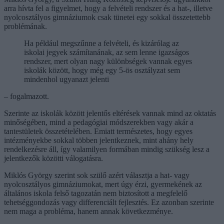
arra hívta fel a figyelmet, hogy a felvételi rendszer és a hat-, illetve
nyolcosztályos gimnáziumok csak tünetei egy sokkal összetettebb
problémának.
Ha például megszűnne a felvételi, és kizárólag az
iskolai jegyek számítanának, az sem lenne igazságos
rendszer, mert olyan nagy különbségek vannak egyes
iskolák között, hogy még egy 5-ös osztályzat sem
mindenhol ugyanazt jelenti
– fogalmazott.
Szerinte az iskolák között jelentős eltérések vannak mind az oktatás
minőségében, mind a pedagógiai módszerekben vagy akár a
tantestületek összetételében. Emiatt természetes, hogy egyes
intézményekbe sokkal többen jelentkeznek, mint ahány hely
rendelkezésre áll, így valamilyen formában mindig szükség lesz a
jelentkezők közötti válogatásra.
Miklós György szerint sok szülő azért választja a hat- vagy
nyolcosztályos gimnáziumokat, mert úgy érzi, gyermekének az
általános iskola felső tagozatán nem biztosított a megfelelő
tehetséggondozás vagy differenciált fejlesztés. Ez azonban szerinte
nem maga a probléma, hanem annak következménye.