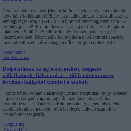
Nemcsak abban vannak jelentős különbségek az egyetemek között,
hogy hány kollégiumi férőhely jut a hallgatókra, a térítési díj összege
sem egységes. Míg a BME-n 100 újonnan felvett egyetemistára 76
férőhely jut, a BGE-n mindössze 16, a legolcsóbb havi kollégiumi
díjak pedig 9300 és 25 500 forint között mozognak a vizsgált
intézményekben. Megnéztük, hol mekkora a kollégiumi kapacitás,
mennyit kell fizetni, és mi alapján dől el, hogy ki költözhet be.
Felsőoktatás
Szöllősi Anna
Dolgoznának az egyetem mellett, mégsem
vállalhatnak diákmunkát – több mint százezer
levelezős hallgatót érinthet a szabály
„Szinte bárhol voltam állásinterjún, mikor megtudták, hogy levelező
tagozatos hallgató vagyok, egyből húzni kezdték a szájukat” –
számolt be tapasztalatairól az Eduline-nak egy egyetemista. Példája
azonban korántsem egyedi: több levelezős hallgató számolt be
hasonló nehézségekről.
Campus life
Kovács Dóri