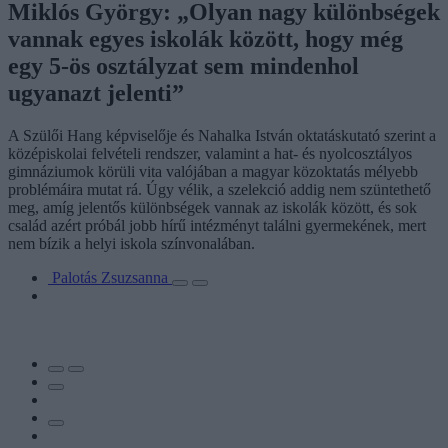
Miklós György: „Olyan nagy különbségek
vannak egyes iskolák között, hogy még
egy 5-ös osztályzat sem mindenhol
ugyanazt jelenti”
A Szülői Hang képviselője és Nahalka István oktatáskutató szerint a
középiskolai felvételi rendszer, valamint a hat- és nyolcosztályos
gimnáziumok körüli vita valójában a magyar közoktatás mélyebb
problémáira mutat rá. Úgy vélik, a szelekció addig nem szüntethető
meg, amíg jelentős különbségek vannak az iskolák között, és sok
család azért próbál jobb hírű intézményt találni gyermekének, mert
nem bízik a helyi iskola színvonalában.
Palotás Zsuzsanna