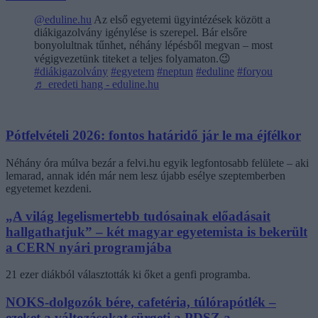
@eduline.hu
Az első egyetemi ügyintézések között a
diákigazolvány igénylése is szerepel. Bár elsőre
bonyolultnak tűnhet, néhány lépésből megvan – most
végigvezetünk titeket a teljes folyamaton.😉
#diákigazolvány
#egyetem
#neptun
#eduline
#foryou
♬ eredeti hang - eduline.hu
Pótfelvételi 2026: fontos határidő jár le ma éjfélkor
Néhány óra múlva bezár a felvi.hu egyik legfontosabb felülete – aki
lemarad, annak idén már nem lesz újabb esélye szeptemberben
egyetemet kezdeni.
„A világ legelismertebb tudósainak előadásait
hallgathatjuk” – két magyar egyetemista is bekerült
a CERN nyári programjába
21 ezer diákból választották ki őket a genfi programba.
NOKS-dolgozók bére, cafetéria, túlórapótlék –
ezeket a változásokat sürgeti a PDSZ a