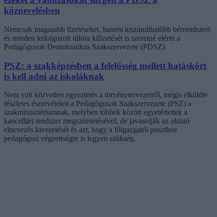
köznevelésben
Nemcsak magasabb fizetéseket, hanem kiszámíthatóbb bérrendszert
és minden ledolgozott túlóra kifizetését is szeretné elérni a
Pedagógusok Demokratikus Szakszervezete (PDSZ).
PSZ: a szakképzésben a felelősség mellett hatáskört
is kell adni az iskoláknak
Nem volt közvetlen egyeztetés a törvénytervezetről, mégis elküldte
részletes észrevételeit a Pedagógusok Szakszervezete (PSZ) a
szakminisztériumnak, melyben többek között egyetértettek a
kancellári rendszer megszüntetésével, de javasolják az oktató
elnevezés kivezetését és azt, hogy a főigazgatói poszthoz
pedagógusi végzettségre is legyen szükség.