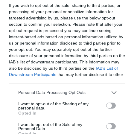
If you wish to opt-out of the sale, sharing to third parties, or
processing of your personal or sensitive information for
targeted advertising by us, please use the below opt-out
Hana György: „Méltóságot, tekintélyt kell adni az
section to confirm your selection. Please note that after your
oktatásról szóló közbeszédnek”
opt-out request is processed you may continue seeing
interest-based ads based on personal information utilized by
Az új kormány az elődökétől merőben eltérő kommunikációs
stratégiával kezdte meg működését. Az egyes minisztériumok
us or personal information disclosed to third parties prior to
szintjére kiterjesztett hiperaktivitás érezhetően felszabadulást,
your opt-out. You may separately opt-out of the further
optimizmust ébresztett és éltet. Különösen az olyan, korábban porig
disclosure of your personal information by third parties on the
alázott ágazatban, mint az oktatás. Ám pontosan ez a lendület az,
IAB’s list of downstream participants. This information may
ami egy újabb megkerülhetetlen kihívást is előtérbe rántott: az
also be disclosed by us to third parties on the
IAB’s List of
érdemi társadalmi egyeztetés ígéretének beváltását, vagy más szóval
Downstream Participants
that may further disclose it to other
„kényszerét”. Ennek, az amúgy pozitív stressznek a kezeléséhez
igyekszem az alábbiakban szempontokat adni. Hana György
third parties.
humánökológus, közoktatási vezető véleménycikke.
Personal Data Processing Opt Outs
Közoktatás
Vendégszerző
I want to opt-out of the Sharing of my
personal data.
Opted In
I want to opt-out of the Sale of my
Nagy változások jönnek a kompetenciamérésben a
Personal Data.
Opted In