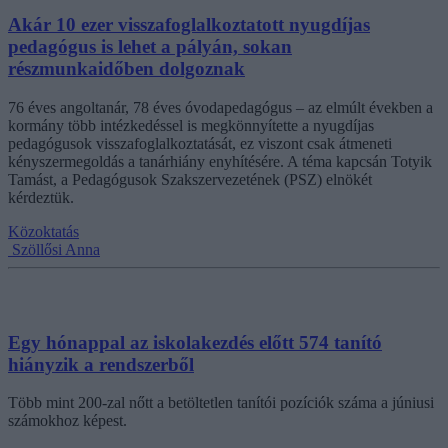
Akár 10 ezer visszafoglalkoztatott nyugdíjas
pedagógus is lehet a pályán, sokan
részmunkaidőben dolgoznak
76 éves angoltanár, 78 éves óvodapedagógus – az elmúlt években a
kormány több intézkedéssel is megkönnyítette a nyugdíjas
pedagógusok visszafoglalkoztatását, ez viszont csak átmeneti
kényszermegoldás a tanárhiány enyhítésére. A téma kapcsán Totyik
Tamást, a Pedagógusok Szakszervezetének (PSZ) elnökét
kérdeztük.
Közoktatás
Szöllősi Anna
Egy hónappal az iskolakezdés előtt 574 tanító
hiányzik a rendszerből
Több mint 200-zal nőtt a betöltetlen tanítói pozíciók száma a júniusi
számokhoz képest.