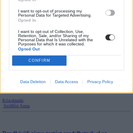
2026/27-es tanévtől
I want to opt-out of processing my
Az 5., 7., 9. és 11. évfolyam teljesen kikerül az országos
Personal Data for Targeted Advertising.
kompetenciamérésből, és több tárgy mérése is megszűnik.
Opted In
Közoktatás
I want to opt-out of Collection, Use,
Szöllősi Anna
Retention, Sale, and/or Sharing of my
Personal Data that Is Unrelated with the
Purposes for which it was collected.
Opted Out
CONFIRM
PDSZ: „A pedagógushiányt nem elrejteni kell,
hanem megoldani”
Lannert Judit bejelentése szerint minden betöltetlen tanári álláshely
Data Deletion
Data Access
Privacy Policy
elérhetővé vált a tankerületek oldalain, a PDSZ szerint viszont ezt a
kötelezettséget fontos lenne törvényben is rögzíteni.
Közoktatás
Szöllősi Anna