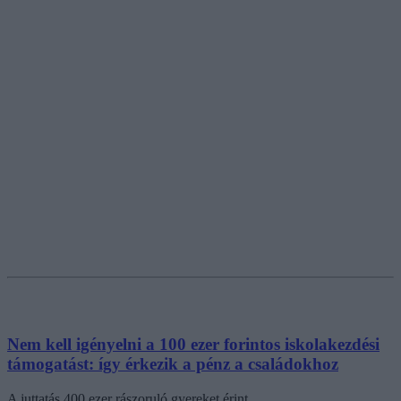
Nem kell igényelni a 100 ezer forintos iskolakezdési
támogatást: így érkezik a pénz a családokhoz
A juttatás 400 ezer rászoruló gyereket érint.