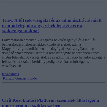
Telex: A túl sok vizsgálat és az adminisztráció miatt
nem jut elég idő a gyerekek fejlesztésére a
szakszolgálatoknál
Folyamatosan emelkedik a sajátos nevelési igényű és a tanulási,
beilleszkedési nehézségekkel küzdő gyerekek száma
Magyarországon, miközben a pedagógiai szakszolgálatokban
dolgozó szakemberek szerint a rendszer egyre nehezebben képes
ellátni feladatát. A vizsgálatok és az adminisztráció háttérbe szorítja a
fejlesztést, a szakemberhiány pedig az ellátás minőségét is
veszélyezteti.
Közoktatás
Kurucz-Gáspár Tünde
Civil Közoktatási Platform: szemléletváltást ígér a
minisztérium a szakképzésben