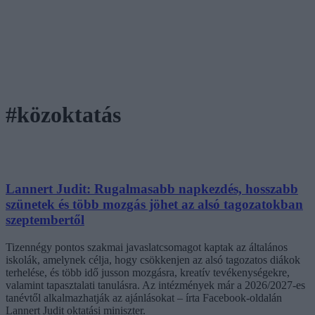
#közoktatás
Lannert Judit: Rugalmasabb napkezdés, hosszabb
szünetek és több mozgás jöhet az alsó tagozatokban
szeptembertől
Tizennégy pontos szakmai javaslatcsomagot kaptak az általános
iskolák, amelynek célja, hogy csökkenjen az alsó tagozatos diákok
terhelése, és több idő jusson mozgásra, kreatív tevékenységekre,
valamint tapasztalati tanulásra. Az intézmények már a 2026/2027-es
tanévtől alkalmazhatják az ajánlásokat – írta Facebook-oldalán
Lannert Judit oktatási miniszter.