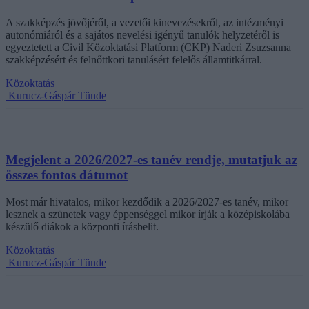
A szakképzés jövőjéről, a vezetői kinevezésekről, az intézményi
autonómiáról és a sajátos nevelési igényű tanulók helyzetéről is
egyeztetett a Civil Közoktatási Platform (CKP) Naderi Zsuzsanna
szakképzésért és felnőttkori tanulásért felelős államtitkárral.
Közoktatás
Kurucz-Gáspár Tünde
Megjelent a 2026/2027-es tanév rendje, mutatjuk az
összes fontos dátumot
Most már hivatalos, mikor kezdődik a 2026/2027-es tanév, mikor
lesznek a szünetek vagy éppenséggel mikor írják a középiskolába
készülő diákok a központi írásbelit.
Közoktatás
Kurucz-Gáspár Tünde