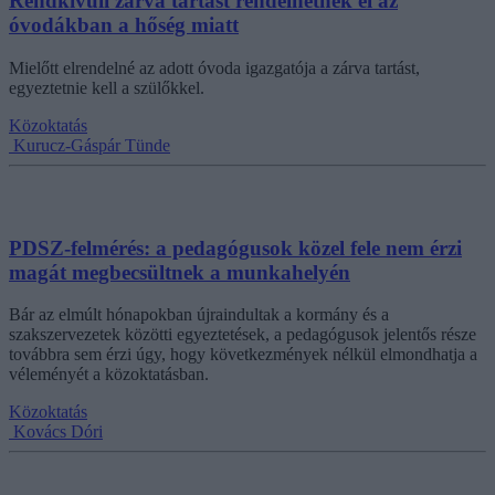
Rendkívüli zárva tartást rendelhetnek el az
óvodákban a hőség miatt
Mielőtt elrendelné az adott óvoda igazgatója a zárva tartást,
egyeztetnie kell a szülőkkel.
Közoktatás
Kurucz-Gáspár Tünde
PDSZ-felmérés: a pedagógusok közel fele nem érzi
magát megbecsültnek a munkahelyén
Bár az elmúlt hónapokban újraindultak a kormány és a
szakszervezetek közötti egyeztetések, a pedagógusok jelentős része
továbbra sem érzi úgy, hogy következmények nélkül elmondhatja a
véleményét a közoktatásban.
Közoktatás
Kovács Dóri