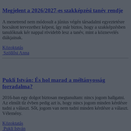
Megjelent a 2026/2027-es szakképzési tanév rendje
A menetrend nem módosult a június végén társadalmi egyeztetésre
bocsátott tervezethez képest, így már biztos, hogy a szakképzésben
tanulóknak kér nappal rövidebb lesz a tanév, mint a köznevelés
diákjainak.
Közoktatás
Szöllősi Anna
Pukli István: És hol marad a méltányosság
forradalma?
2016-ban egy dolgot biztosan megtanultam: nincs jogom hallgatni.
Az elmúlt tíz évben pedig azt is, hogy nincs jogom minden kérdésre
tudni a választ. Sőt, jogom van nem tudni minden kérdésre a választ.
Vélemény.
Közoktatás
Pukli István