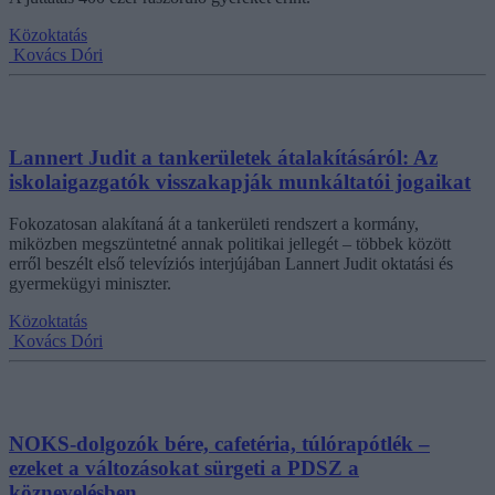
Közoktatás
Kovács Dóri
Lannert Judit a tankerületek átalakításáról: Az
iskolaigazgatók visszakapják munkáltatói jogaikat
Fokozatosan alakítaná át a tankerületi rendszert a kormány,
miközben megszüntetné annak politikai jellegét – többek között
erről beszélt első televíziós interjújában Lannert Judit oktatási és
gyermekügyi miniszter.
Közoktatás
Kovács Dóri
NOKS-dolgozók bére, cafetéria, túlórapótlék –
ezeket a változásokat sürgeti a PDSZ a
köznevelésben