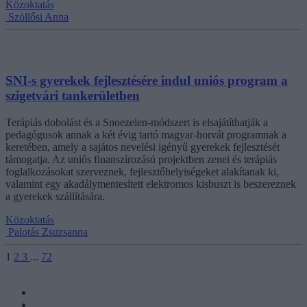
Közoktatás
Szöllősi Anna
SNI-s gyerekek fejlesztésére indul uniós program a
szigetvári tankerületben
Terápiás dobolást és a Snoezelen-módszert is elsajátíthatják a
pedagógusok annak a két évig tartó magyar-horvát programnak a
keretében, amely a sajátos nevelési igényű gyerekek fejlesztését
támogatja. Az uniós finanszírozású projektben zenei és terápiás
foglalkozásokat szerveznek, fejlesztőhelyiségeket alakítanak ki,
valamint egy akadálymentesített elektromos kisbuszt is beszereznek
a gyerekek szállítására.
Közoktatás
Palotás Zsuzsanna
1
2
3
...
72