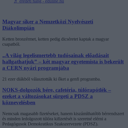
♬ eredeti hang - eduline.hu
Magyar siker a Nemzetközi Nyelvészeti
Diákolimpián
Ketten bronzérmet, ketten pedig dicséretet kaptak a magyar
csapatból.
„A világ legelismertebb tudósainak előadásait
hallgathatjuk” – két magyar egyetemista is bekerült
a CERN nyári programjába
21 ezer diákból választották ki őket a genfi programba.
NOKS-dolgozók bére, cafetéria, túlórapótlék –
ezeket a változásokat sürgeti a PDSZ a
köznevelésben
Nemcsak magasabb fizetéseket, hanem kiszámíthatóbb bérrendszert
és minden ledolgozott túlóra kifizetését is szeretné elérni a
Pedagógusok Demokratikus Szakszervezete (PDSZ).