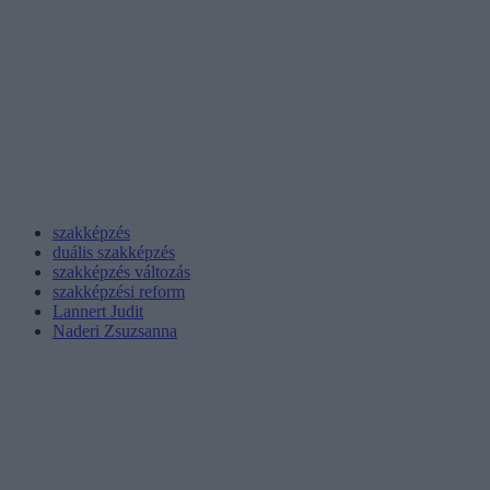
szakképzés
duális szakképzés
szakképzés változás
szakképzési reform
Lannert Judit
Naderi Zsuzsanna