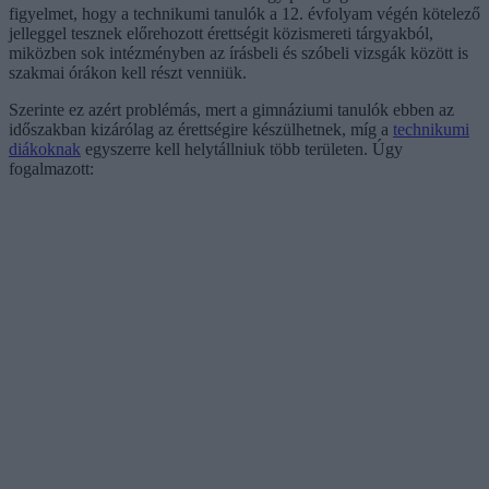
figyelmet, hogy a technikumi tanulók a 12. évfolyam végén kötelező
jelleggel tesznek előrehozott érettségit közismereti tárgyakból,
miközben sok intézményben az írásbeli és szóbeli vizsgák között is
szakmai órákon kell részt venniük.
Szerinte ez azért problémás, mert a gimnáziumi tanulók ebben az
időszakban kizárólag az érettségire készülhetnek, míg a
technikumi
diákoknak
egyszerre kell helytállniuk több területen. Úgy
fogalmazott: