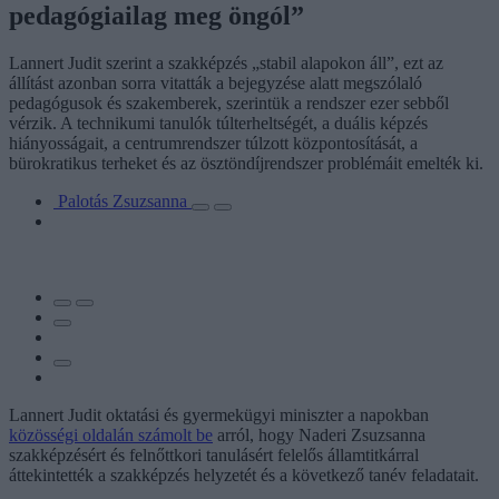
pedagógiailag meg öngól”
Lannert Judit szerint a szakképzés „stabil alapokon áll”, ezt az
állítást azonban sorra vitatták a bejegyzése alatt megszólaló
pedagógusok és szakemberek, szerintük a rendszer ezer sebből
vérzik. A technikumi tanulók túlterheltségét, a duális képzés
hiányosságait, a centrumrendszer túlzott központosítását, a
bürokratikus terheket és az ösztöndíjrendszer problémáit emelték ki.
Palotás Zsuzsanna
Lannert Judit oktatási és gyermekügyi miniszter a napokban
közösségi oldalán számolt be
arról, hogy Naderi Zsuzsanna
szakképzésért és felnőttkori tanulásért felelős államtitkárral
áttekintették a szakképzés helyzetét és a következő tanév feladatait.