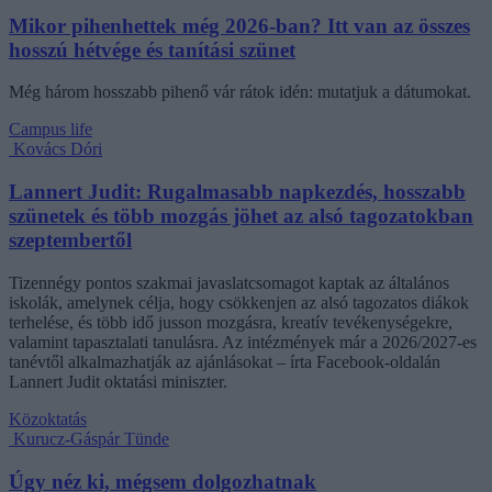
Mikor pihenhettek még 2026-ban? Itt van az összes
hosszú hétvége és tanítási szünet
Még három hosszabb pihenő vár rátok idén: mutatjuk a dátumokat.
Campus life
Kovács Dóri
Lannert Judit: Rugalmasabb napkezdés, hosszabb
szünetek és több mozgás jöhet az alsó tagozatokban
szeptembertől
Tizennégy pontos szakmai javaslatcsomagot kaptak az általános
iskolák, amelynek célja, hogy csökkenjen az alsó tagozatos diákok
terhelése, és több idő jusson mozgásra, kreatív tevékenységekre,
valamint tapasztalati tanulásra. Az intézmények már a 2026/2027-es
tanévtől alkalmazhatják az ajánlásokat – írta Facebook-oldalán
Lannert Judit oktatási miniszter.
Közoktatás
Kurucz-Gáspár Tünde
Úgy néz ki, mégsem dolgozhatnak