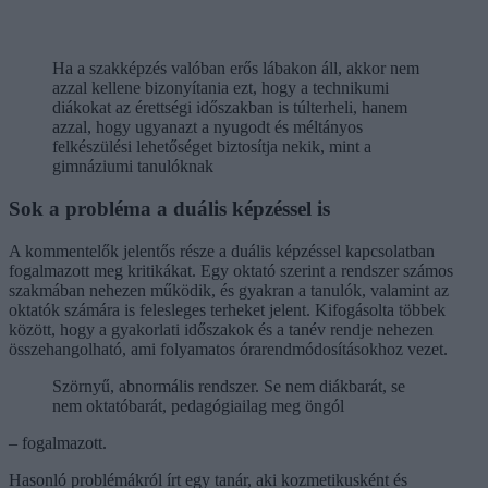
Ha a szakképzés valóban erős lábakon áll, akkor nem
azzal kellene bizonyítania ezt, hogy a technikumi
diákokat az érettségi időszakban is túlterheli, hanem
azzal, hogy ugyanazt a nyugodt és méltányos
felkészülési lehetőséget biztosítja nekik, mint a
gimnáziumi tanulóknak
Sok a probléma a duális képzéssel is
A kommentelők jelentős része a duális képzéssel kapcsolatban
fogalmazott meg kritikákat. Egy oktató szerint a rendszer számos
szakmában nehezen működik, és gyakran a tanulók, valamint az
oktatók számára is felesleges terheket jelent. Kifogásolta többek
között, hogy a gyakorlati időszakok és a tanév rendje nehezen
összehangolható, ami folyamatos órarendmódosításokhoz vezet.
Szörnyű, abnormális rendszer. Se nem diákbarát, se
nem oktatóbarát, pedagógiailag meg öngól
– fogalmazott.
Hasonló problémákról írt egy tanár, aki kozmetikusként és