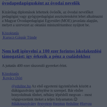
óvodapedagógusként az óvodai nevelők
Kizárólag diplomások lehetnek óvónők, az óvodai nevelőket
pedagógiai vagy gyógypedagógiai asszisztensként lehet alkalmazni
a Magyar Óvodapedagógiai Egyesület (MOE) javaslata alapján,
melyet a szervezet az oktatási minisztériumhoz nyújtott be.
Közoktatás
Kurucz-Gáspár Tünde
Nem kell igényelni a 100 ezer forintos iskolakezdési
támogatást: így érkezik a pénz a családokhoz
A juttatás 400 ezer rászoruló gyereket érint.
Közoktatás
Kovács Dóri
@eduline.hu
Az első egyetemi ügyintézések között a
diákigazolvány igénylése is szerepel. Bár elsőre
bonyolultnak tűnhet, néhány lépésből megvan – most
végigvezetünk titeket a teljes folyamaton.😉
#diákigazolvány
#egyetem
#neptun
#eduline
#foryou