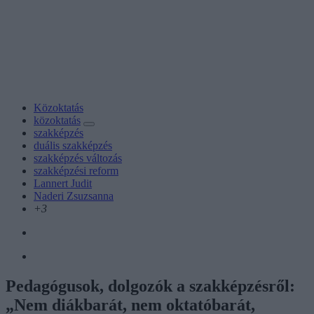
Közoktatás
közoktatás
szakképzés
duális szakképzés
szakképzés változás
szakképzési reform
Lannert Judit
Naderi Zsuzsanna
+3
Pedagógusok, dolgozók a szakképzésről:
„Nem diákbarát, nem oktatóbarát,