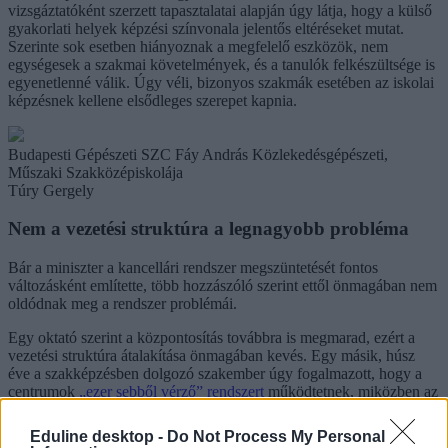
vizsgáztatóként szerzett tapasztalatai alapján úgy látja, hogy a külső
gyakorlati helyek képzési színvonala jelentős eltéréseket mutat.
Szerinte sok esetben hiányoznak a megfelelő eszközök, nem
egységesek a szakmai követelmények, és a tanulók felkészültsége is
egyenetlenné válik. Úgy véli, bizonyos szakmák esetében az iskolai
képzésnek kellene elsődleges szerepet kapnia.
Budapesti Gépészeti SZC Fáy András Közlekedésgépészeti,
Műszaki Szakközépiskolája
Túry Gergely
Nem a vezetési struktúra a legnagyobb probléma
Bár a miniszter a kancellári rendszer megszüntetését fontos
változásként említette, több hozzászóló szerint ettől önmagában nem
oldódnak meg a rendszer problémái.
Egy oktató szerint a központosítás továbbra is megmarad, ezért a
vezetési struktúra átalakítása önmagában kevés. Egy másik, húsz
éve a szakképzésben dolgozó szakember úgy fogalmazott, hogy a
centrumok
„ezer sebből vérző” rendszert
működtetnek, miközben az
intézmények között jelentős különbségek alakultak ki a felszereltség
és az erőforrások terén.
Eduline desktop -
Do Not Process My Personal