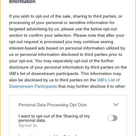
Information
Többen azt is kifogásolták, hogy az igazgatók jogkörei szűkültek, az
oktatók pedig elveszítették pedagógus státuszukat. Egy oktató arról
írt, hogy miközben a képzéshez szükséges eszközök beszerzésére
If you wish to opt-out of the sale, sharing to third parties, or
kevés forrás jut, a bürokrácia és az adminisztráció folyamatosan
processing of your personal or sensitive information for
növekszik.
targeted advertising by us, please use the below opt-out
section to confirm your selection. Please note that after your
Összességében a képzésre kellene többet költeni, nem
opt-out request is processed you may continue seeing
bürokratikus rendszerekre, eszközökre, nyomtatóra,
papírra, postaköltségre
interest-based ads based on personal information utilized by
us or personal information disclosed to third parties prior to
– fogalmazott és hozzátette, hogy ő a fizetésének egy részét
your opt-out. You may separately opt-out of the further
eszközökre, mérőeszközökre, anyagokra, digitális tananyagokra,
disclosure of your personal information by third parties on the
taneszközökre (projektor, laptop, hangszóró) költi.
IAB’s list of downstream participants. This information may
Az ösztöndíjrendszer sem váltotta be a reményeket
also be disclosed by us to third parties on the
IAB’s List of
Downstream Participants
that may further disclose it to other
A hozzászólások között az ösztöndíjrendszer is kritikát kapott. Egy
third parties.
szakképzésben dolgozó kommentelő szerint az anyagi juttatás nem
feltétlenül ösztönzi a tanulást, sőt sok esetben torzíthatja a diákok és
Personal Data Processing Opt Outs
a családok hozzáállását az iskolai teljesítményhez.
I want to opt-out of the Sharing of my
Példaként említette, hogy előfordult: egy tanuló ösztöndíjának
personal data.
csökkenése miatt a család számon kérte az iskolát, mert a kieső
Opted In
összeg veszélyeztette a megélhetésüket.
A hozzászóló szerint emiatt
az ösztöndíj
sok diáknak már nem jutalomként jelenik meg, hanem