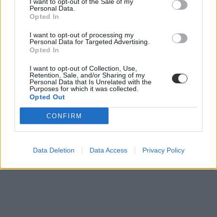
I want to opt-out of the Sale of my
olyan juttatásként, amely „egyszerűen jár”.
Personal Data.
Opted In
A kommentelők közül szinte mindenki vitatta, hogy a jelenlegi
rendszer valóban stabilnak nevezhető-e. Volt, aki úgy fogalmazott,
I want to opt-out of processing my
hogy szakképzés inkább „gondosan kifestett díszlet, amely mögött
Personal Data for Targeted Advertising.
egyre több a repedés”. Kritikái között szerepelt a 14 éves korban
Opted In
történő korai pályaválasztás, a szerinte átgondolatlan kimeneti
követelmények, a gyakorlati képzés problémái, valamint az
I want to opt-out of Collection, Use,
Retention, Sale, and/or Sharing of my
oktatókra nehezedő adminisztratív nyomás.
Personal Data that Is Unrelated with the
Purposes for which it was collected.
Opted Out
Így alakul át a szakképzés
CONFIRM
A cél az, hogy a szakképzési centrumok működése még inkább
szakmai alapokra épüljön, és politikamentesen, átláthatóan szolgálja
a tanulók és a helyi gazdaság érdekeit.
Data Deletion
Data Access
Privacy Policy