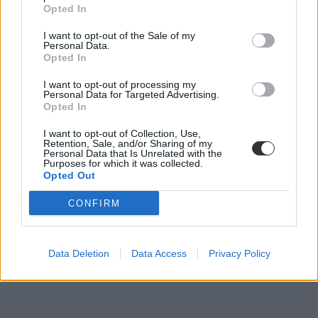
„Nem olyan szakembereket képzünk, akikre szükség
Opted In
lenne” – új alapokra helyezné a szakképzést a Tisza
Párt
I want to opt-out of the Sale of my
Personal Data.
Opted In
A magyar szakképzés és felnőttképzés ma „nem a jövőt szolgálja,
hanem a múlt hibáit ismétli” – áll a Tisza Párt programjában. A párt
I want to opt-out of processing my
szerint a rendszer széttöredezett, túlzottan központosított, és nem
Personal Data for Targeted Advertising.
reagál érdemben a 21. század munkaerőpiaci kihívásaira.
Opted In
I want to opt-out of Collection, Use,
Retention, Sale, and/or Sharing of my
Personal Data that Is Unrelated with the
Purposes for which it was collected.
Opted Out
CONFIRM
Data Deletion
Data Access
Privacy Policy