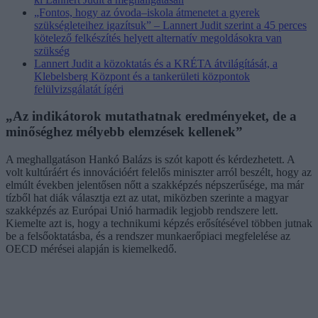
„Fontos, hogy az óvoda–iskola átmenetet a gyerek
szükségleteihez igazítsuk” – Lannert Judit szerint a 45 perces
kötelező felkészítés helyett alternatív megoldásokra van
szükség
Lannert Judit a közoktatás és a KRÉTA átvilágítását, a
Klebelsberg Központ és a tankerületi központok
felülvizsgálatát ígéri
„Az indikátorok mutathatnak eredményeket, de a
minőséghez mélyebb elemzések kellenek”
A meghallgatáson Hankó Balázs is szót kapott és kérdezhetett. A
volt kultúráért és innovációért felelős miniszter arról beszélt, hogy az
elmúlt években jelentősen nőtt a szakképzés népszerűsége, ma már
tízből hat diák választja ezt az utat, miközben szerinte a magyar
szakképzés az Európai Unió harmadik legjobb rendszere lett.
Kiemelte azt is, hogy a technikumi képzés erősítésével többen jutnak
be a felsőoktatásba, és a rendszer munkaerőpiaci megfelelése az
OECD mérései alapján is kiemelkedő.