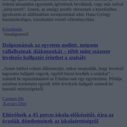
érdemi társadalmi egyeztetés ígéretének beváltását, vagy más szóval
„kényszerét”. Ennek, az amúgy pozitív stressznek a kezeléséhez
igyekszem az alábbiakban szempontokat adni. Hana György
humánökológus, közoktatási vezető véleménycikke.
Közoktatás
Vendégszerző
Dolgoznának az egyetem mellett, mégsem
vállalhatnak diákmunkát – több mint százezer
levelezős hallgatót érinthet a szabály
„Szinte bárhol voltam állásinterjún, mikor megtudták, hogy levelező
tagozatos hallgató vagyok, egyből húzni kezdték a szájukat” –
számolt be tapasztalatairól az Eduline-nak egy egyetemista. Példája
azonban korántsem egyedi: több levelezős hallgató számolt be
hasonló nehézségekről.
Campus life
Kovács Dóri
Eltörölnék a 45 perces iskola-előkészítőt, újra az
óvodák dönthetnének az iskolaérettségről