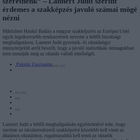
szeretnénk” – Lannert Judit szerint
érdemes a szakképzés javuló számai mögé
nézni
Miközben Hankó Balázs a magyar szakképzést az Európai Unió
egyik legsikeresebb rendszerének nevezte a hétfői bizottsági
meghallgatáson, Lannert Judit gyermek- és oktatásügyi
miniszterjelölt arról beszélt, hogy a javuló statisztikák önmagukban
nem mutatják meg az oktatás valódi minőségét.
Palotás Zsuzsanna
Lannert Judit a hétfői meghallgatásán egyértelművé tette, hogy
szerinte az iskolarendszerű szakképzést közelebb kell vinni az
általános oktatáshoz, rugalmasabbá kell tenni az oktatók