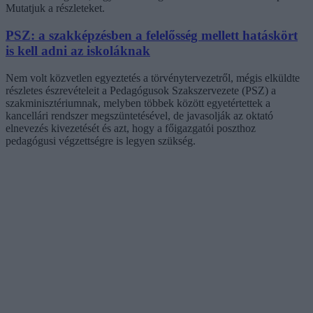
Mutatjuk a részleteket.
PSZ: a szakképzésben a felelősség mellett hatáskört
is kell adni az iskoláknak
Nem volt közvetlen egyeztetés a törvénytervezetről, mégis elküldte
részletes észrevételeit a Pedagógusok Szakszervezete (PSZ) a
szakminisztériumnak, melyben többek között egyetértettek a
kancellári rendszer megszüntetésével, de javasolják az oktató
elnevezés kivezetését és azt, hogy a főigazgatói poszthoz
pedagógusi végzettségre is legyen szükség.