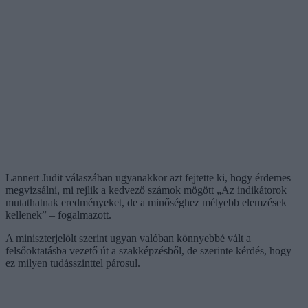
Lannert Judit válaszában ugyanakkor azt fejtette ki, hogy érdemes
megvizsálni, mi rejlik a kedvező számok mögött „Az indikátorok
mutathatnak eredményeket, de a minőséghez mélyebb elemzések
kellenek” – fogalmazott.
A miniszterjelölt szerint ugyan valóban könnyebbé vált a
felsőoktatásba vezető út a szakképzésből, de szerinte kérdés, hogy
ez milyen tudásszinttel párosul.