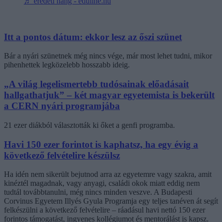
♬ eredeti hang - eduline.hu
Itt a pontos dátum: ekkor lesz az őszi szünet
Bár a nyári szünetnek még nincs vége, már most lehet tudni, mikor
pihenhettek legközelebb hosszabb ideig.
„A világ legelismertebb tudósainak előadásait
hallgathatjuk” – két magyar egyetemista is bekerült
a CERN nyári programjába
21 ezer diákból választották ki őket a genfi programba.
Havi 150 ezer forintot is kaphatsz, ha egy évig a
következő felvételire készülsz
Ha idén nem sikerült bejutnod arra az egyetemre vagy szakra, amit
kinéztél magadnak, vagy anyagi, családi okok miatt eddig nem
tudtál továbbtanulni, még nincs minden veszve. A Budapesti
Corvinus Egyetem Illyés Gyula Programja egy teljes tanéven át segít
felkészülni a következő felvételire – ráadásul havi nettó 150 ezer
forintos támogatást, ingyenes kollégiumot és mentorálást is kapsz.