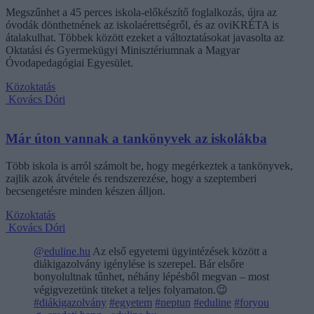
Megszűnhet a 45 perces iskola-előkészítő foglalkozás, újra az
óvodák dönthetnének az iskolaérettségről, és az oviKRÉTA is
átalakulhat. Többek között ezeket a változtatásokat javasolta az
Oktatási és Gyermekügyi Minisztériumnak a Magyar
Óvodapedagógiai Egyesület.
Közoktatás
Kovács Dóri
Már úton vannak a tankönyvek az iskolákba
Több iskola is arról számolt be, hogy megérkeztek a tankönyvek,
zajlik azok átvétele és rendszerezése, hogy a szeptemberi
becsengetésre minden készen álljon.
Közoktatás
Kovács Dóri
@eduline.hu
Az első egyetemi ügyintézések között a
diákigazolvány igénylése is szerepel. Bár elsőre
bonyolultnak tűnhet, néhány lépésből megvan – most
végigvezetünk titeket a teljes folyamaton.😉
#diákigazolvány
#egyetem
#neptun
#eduline
#foryou