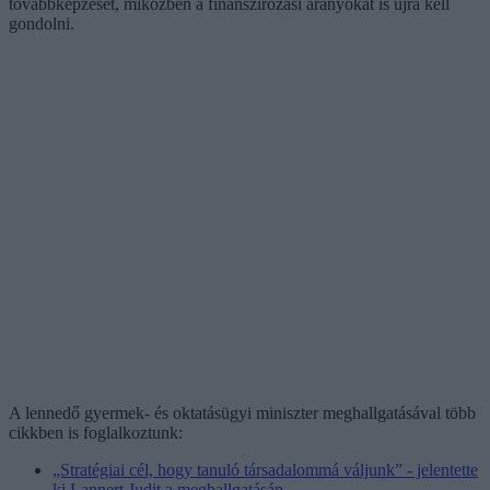
továbbképzését, miközben a finanszírozási arányokat is újra kell
gondolni.
A lennedő gyermek- és oktatásügyi miniszter meghallgatásával több
cikkben is foglalkoztunk:
„Stratégiai cél, hogy tanuló társadalommá váljunk” - jelentette
ki Lannert Judit a meghallgatásán