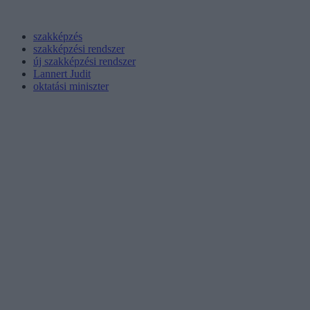
szakképzés
szakképzési rendszer
új szakképzési rendszer
Lannert Judit
oktatási miniszter