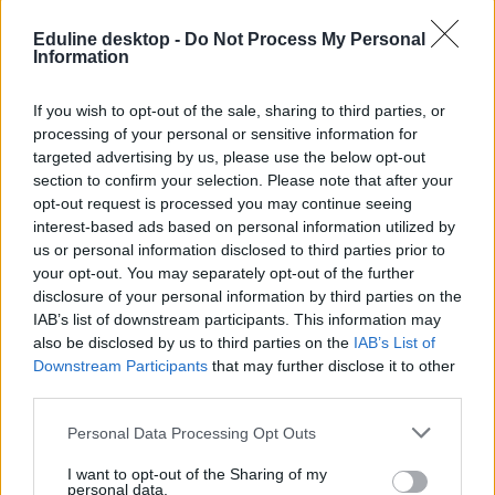
képességekkel, háttérrel és tanulási igényekkel érkeznek. A tervek
szerint a szakképzésben is erősítenék a diákok bevonását és az
Eduline desktop -
Do Not Process My Personal
adatalapú döntéshozatalt, fejlesztenék a szakmai támogató
Information
szolgáltatásokat, és nagyobb hangsúlyt kapna az oktatók
módszertani támogatása is.
If you wish to opt-out of the sale, sharing to third parties, or
Az intézmények szervezeti működését hatékonyabbá és
processing of your personal or sensitive information for
tanuló- és tanulásközpontúvá tesszük
targeted advertising by us, please use the below opt-out
section to confirm your selection. Please note that after your
– fogalmazott.
opt-out request is processed you may continue seeing
Megszüntetnék a kancellári rendszert
interest-based ads based on personal information utilized by
us or personal information disclosed to third parties prior to
A meghallgatáson az első hónapok konkrét intézkedéseiről is
your opt-out. You may separately opt-out of the further
beszélt. Lannert szerint rugalmasabbá tennék a szakképzési oktatók
disclosure of your personal information by third parties on the
továbbképzési rendszerét, emellett megszüntetnék a szakképzési
IAB’s list of downstream participants. This information may
centrumokban működő kancellári rendszert is.
also be disclosed by us to third parties on the
IAB’s List of
A miniszterjelölt hangsúlyozta: a hosszú távú oktatáspolitikai
Downstream Participants
that may further disclose it to other
tervezést széles társadalmi és szakmai egyeztetésre építenék. „A
third parties.
pedagógusok, a diákok, a szülők és az intézményvezetők
tapasztalatait is be kell csatornázni a döntéselőkészítésbe” – mondta.
Personal Data Processing Opt Outs
I want to opt-out of the Sharing of my
personal data.