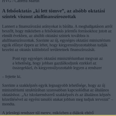
HVG / Cabrera Martin
A felsőoktatás „ki lett tömve”, az alsóbb oktatási
szintek viszont alulfinanszírozottak
Lannert a finanszírozási arányokat is bírálta. A meghallgatáson arról
beszélt, hogy miközben a felsőoktatás jelentős forrásokhoz jutott az
elmúlt években, az alsóbb oktatási szintek továbbra is
alulfinanszírozottak. Szerinte az új, egységes oktatási minisztérium
egyik előnye éppen az lehet, hogy kiegyensúlyozottabban tudják
kezelni az oktatás különböző területeinek finanszírozását.
Pont egy egységes oktatási minisztériumban megvan az
a lehetőség, hogy jobban gazdálkodjunk ezekkel az
összegekkel, és kiegyensúlyozottabb legyen a rendszer
– fejtette ki.
Szerinte a szakképzés egyik legnagyobb lehetősége, hogy az új
minisztériumi struktúrában szorosabban kapcsolódhat az általános
oktatáshoz. „Az iskolarendszerű szakképzés és az általános képzés
közelítésével az egyéni tanulói utakat jobban meg tudjuk tervezni” –
mondta.
A jelenlegi rendszer túl merev, miközben a diákok eltérő