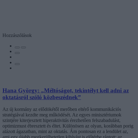
Hozzászólások
Hana György: „Méltóságot, tekintélyt kell adni az
oktatásról szóló közbeszédnek”
Az új kormány az elődökétől merőben eltérő kommunikációs
stratégiával kezdte meg működését. Az egyes minisztériumok
szintjére kiterjesztett hiperaktivitás érezhetően felszabadulást,
optimizmust ébresztett és éltet. Különösen az olyan, korábban porig
alázott ágazatban, mint az oktatás. Ám pontosan ez a lendület az,
ami egy újabb megkerülhetetlen kihívást is előtérbe rántott: az