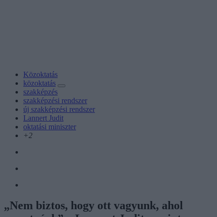
Közoktatás
közoktatás
szakképzés
szakképzési rendszer
új szakképzési rendszer
Lannert Judit
oktatási miniszter
+2
„Nem biztos, hogy ott vagyunk, ahol