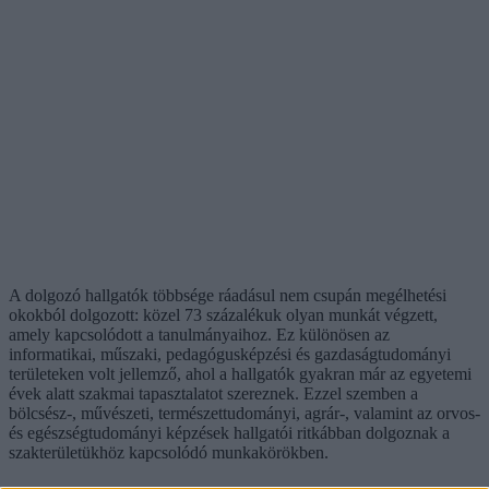
A dolgozó hallgatók többsége ráadásul nem csupán megélhetési
okokból dolgozott: közel 73 százalékuk olyan munkát végzett,
amely kapcsolódott a tanulmányaihoz. Ez különösen az
informatikai, műszaki, pedagógusképzési és gazdaságtudományi
területeken volt jellemző, ahol a hallgatók gyakran már az egyetemi
évek alatt szakmai tapasztalatot szereznek. Ezzel szemben a
bölcsész-, művészeti, természettudományi, agrár-, valamint az orvos-
és egészségtudományi képzések hallgatói ritkábban dolgoznak a
szakterületükhöz kapcsolódó munkakörökben.