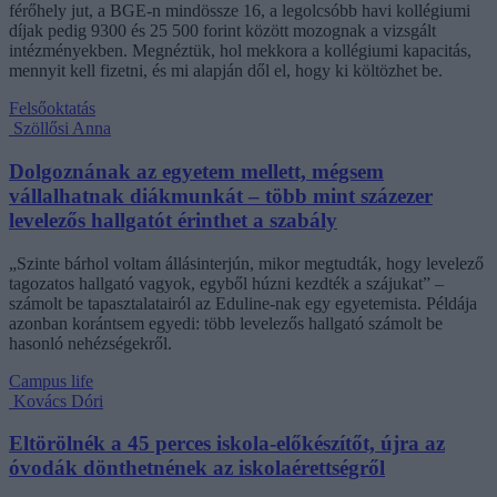
férőhely jut, a BGE-n mindössze 16, a legolcsóbb havi kollégiumi
díjak pedig 9300 és 25 500 forint között mozognak a vizsgált
intézményekben. Megnéztük, hol mekkora a kollégiumi kapacitás,
mennyit kell fizetni, és mi alapján dől el, hogy ki költözhet be.
Felsőoktatás
Szöllősi Anna
Dolgoznának az egyetem mellett, mégsem
vállalhatnak diákmunkát – több mint százezer
levelezős hallgatót érinthet a szabály
„Szinte bárhol voltam állásinterjún, mikor megtudták, hogy levelező
tagozatos hallgató vagyok, egyből húzni kezdték a szájukat” –
számolt be tapasztalatairól az Eduline-nak egy egyetemista. Példája
azonban korántsem egyedi: több levelezős hallgató számolt be
hasonló nehézségekről.
Campus life
Kovács Dóri
Eltörölnék a 45 perces iskola-előkészítőt, újra az
óvodák dönthetnének az iskolaérettségről