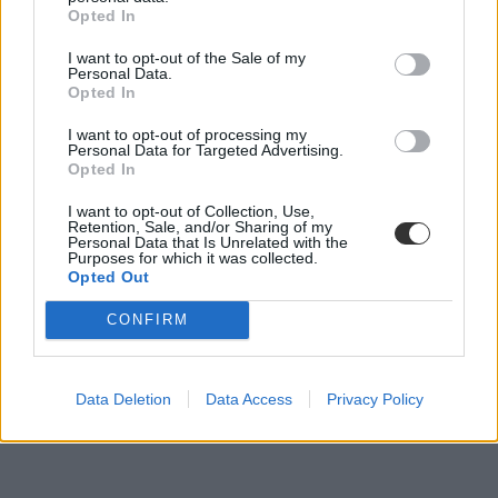
Opted In
frissdiplomások
I want to opt-out of the Sale of my
DPR
Personal Data.
pályakezdő
Opted In
pályakezdő fizetés
jövedelem
I want to opt-out of processing my
matekérettségi
Personal Data for Targeted Advertising.
Opted In
matematika érettségi
I want to opt-out of Collection, Use,
Retention, Sale, and/or Sharing of my
Personal Data that Is Unrelated with the
Purposes for which it was collected.
Opted Out
CONFIRM
Data Deletion
Data Access
Privacy Policy