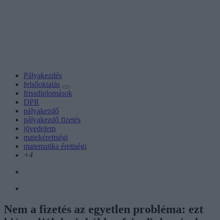
Pályakezdés
felsőoktatás
frissdiplomások
DPR
pályakezdő
pályakezdő fizetés
jövedelem
matekérettségi
matematika érettségi
+4
Nem a fizetés az egyetlen probléma: ezt