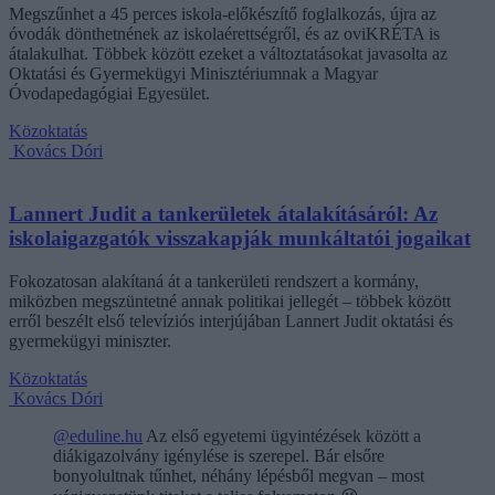
Megszűnhet a 45 perces iskola-előkészítő foglalkozás, újra az
óvodák dönthetnének az iskolaérettségről, és az oviKRÉTA is
átalakulhat. Többek között ezeket a változtatásokat javasolta az
Oktatási és Gyermekügyi Minisztériumnak a Magyar
Óvodapedagógiai Egyesület.
Közoktatás
Kovács Dóri
Lannert Judit a tankerületek átalakításáról: Az
iskolaigazgatók visszakapják munkáltatói jogaikat
Fokozatosan alakítaná át a tankerületi rendszert a kormány,
miközben megszüntetné annak politikai jellegét – többek között
erről beszélt első televíziós interjújában Lannert Judit oktatási és
gyermekügyi miniszter.
Közoktatás
Kovács Dóri
@eduline.hu
Az első egyetemi ügyintézések között a
diákigazolvány igénylése is szerepel. Bár elsőre
bonyolultnak tűnhet, néhány lépésből megvan – most