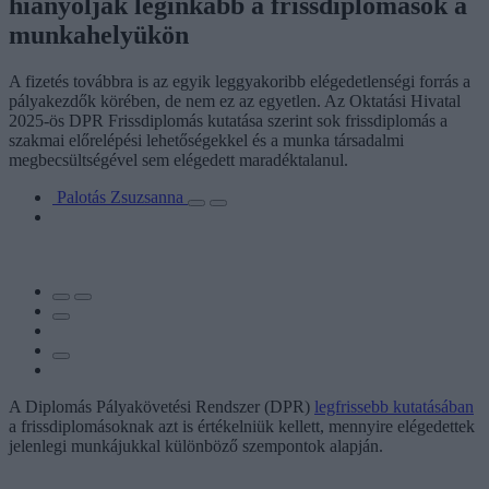
hiányolják leginkább a frissdiplomások a
munkahelyükön
A fizetés továbbra is az egyik leggyakoribb elégedetlenségi forrás a
pályakezdők körében, de nem ez az egyetlen. Az Oktatási Hivatal
2025-ös DPR Frissdiplomás kutatása szerint sok frissdiplomás a
szakmai előrelépési lehetőségekkel és a munka társadalmi
megbecsültségével sem elégedett maradéktalanul.
Palotás Zsuzsanna
A Diplomás Pályakövetési Rendszer (DPR)
legfrissebb kutatásában
a frissdiplomásoknak azt is értékelniük kellett, mennyire elégedettek
jelenlegi munkájukkal különböző szempontok alapján.