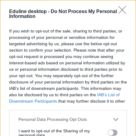
Eduline desktop -
Do Not Process My Personal
„Fiús” és „lányos” szakmák 2026-ban: még mindig
Information
erősek a nemi sztereotípiák Magyarországon
Egy friss reprezentatív felmérés alapján a válaszadók közel 80
If you wish to opt-out of the sale, sharing to third parties, or
százaléka szerint továbbra is erősen jelen van az a gondolkodás,
processing of your personal or sensitive information for
miszerint léteznek „fiús” és „lányos” szakmák.
targeted advertising by us, please use the below opt-out
section to confirm your selection. Please note that after your
opt-out request is processed you may continue seeing
interest-based ads based on personal information utilized by
us or personal information disclosed to third parties prior to
your opt-out. You may separately opt-out of the further
disclosure of your personal information by third parties on the
IAB’s list of downstream participants. This information may
also be disclosed by us to third parties on the
IAB’s List of
Downstream Participants
that may further disclose it to other
third parties.
Personal Data Processing Opt Outs
I want to opt-out of the Sharing of my
personal data.