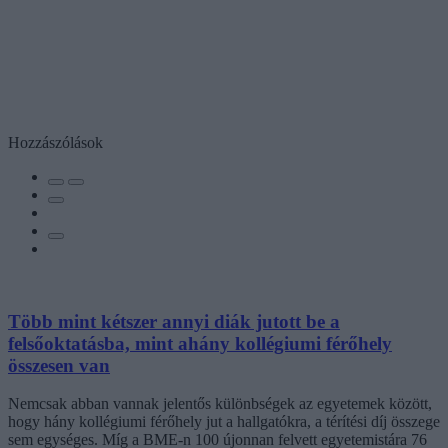
Hozzászólások
Több mint kétszer annyi diák jutott be a
felsőoktatásba, mint ahány kollégiumi férőhely
összesen van
Nemcsak abban vannak jelentős különbségek az egyetemek között,
hogy hány kollégiumi férőhely jut a hallgatókra, a térítési díj összege
sem egységes. Míg a BME-n 100 újonnan felvett egyetemistára 76