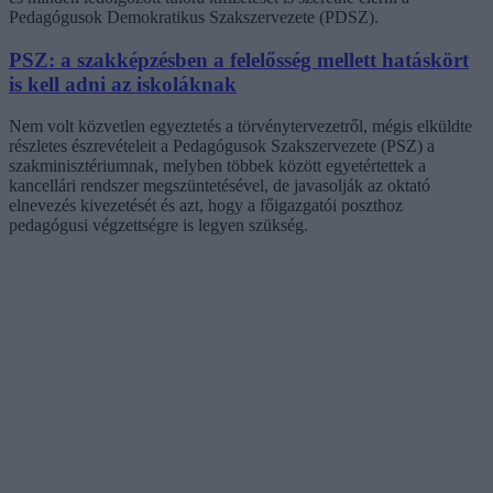
Pedagógusok Demokratikus Szakszervezete (PDSZ).
PSZ: a szakképzésben a felelősség mellett hatáskört
is kell adni az iskoláknak
Nem volt közvetlen egyeztetés a törvénytervezetről, mégis elküldte
részletes észrevételeit a Pedagógusok Szakszervezete (PSZ) a
szakminisztériumnak, melyben többek között egyetértettek a
kancellári rendszer megszüntetésével, de javasolják az oktató
elnevezés kivezetését és azt, hogy a főigazgatói poszthoz
pedagógusi végzettségre is legyen szükség.