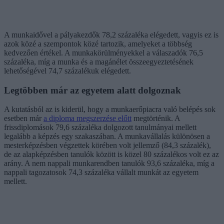
A munkaidővel a pályakezdők 78,2 százaléka elégedett, vagyis ez is
azok közé a szempontok közé tartozik, amelyeket a többség
kedvezően értékel. A munkakörülményekkel a válaszadók 76,5
százaléka, míg a munka és a magánélet összeegyeztetésének
lehetőségével 74,7 százalékuk elégedett.
Legtöbben már az egyetem alatt dolgoznak
A kutatásból az is kiderül, hogy a munkaerőpiacra való belépés sok
esetben már
a diploma megszerzése előtt
megtörténik. A
frissdiplomások 79,6 százaléka dolgozott tanulmányai mellett
legalább a képzés egy szakaszában. A munkavállalás különösen a
mesterképzésben végzettek körében volt jellemző (84,3 százalék),
de az alapképzésben tanulók között is közel 80 százalékos volt ez az
arány. A nem nappali munkarendben tanulók 93,6 százaléka, míg a
nappali tagozatosok 74,3 százaléka vállalt munkát az egyetem
mellett.