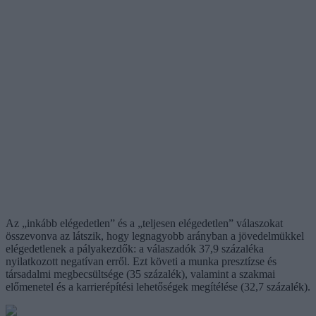
Az „inkább elégedetlen” és a „teljesen elégedetlen” válaszokat
összevonva az látszik, hogy legnagyobb arányban a jövedelmükkel
elégedetlenek a pályakezdők: a válaszadók 37,9 százaléka
nyilatkozott negatívan erről. Ezt követi a munka presztízse és
társadalmi megbecsültsége (35 százalék), valamint a szakmai
előmenetel és a karrierépítési lehetőségek megítélése (32,7 százalék).