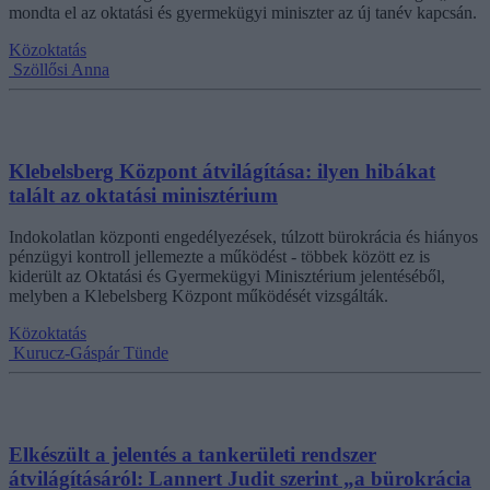
mondta el az oktatási és gyermekügyi miniszter az új tanév kapcsán.
Közoktatás
Szöllősi Anna
Klebelsberg Központ átvilágítása: ilyen hibákat
talált az oktatási minisztérium
Indokolatlan központi engedélyezések, túlzott bürokrácia és hiányos
pénzügyi kontroll jellemezte a működést - többek között ez is
kiderült az Oktatási és Gyermekügyi Minisztérium jelentéséből,
melyben a Klebelsberg Központ működését vizsgálták.
Közoktatás
Kurucz-Gáspár Tünde
Elkészült a jelentés a tankerületi rendszer
átvilágításáról: Lannert Judit szerint „a bürokrácia