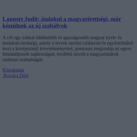
Lannert Judit: átalakul a magyarérettségi, már
készülnek az új szabályok
A cél egy sokkal átláthatóbb és igazságosabb magyar nyelv és
irodalom érettségi, amely a tervek szerint csökkenti és egyértelművé
teszi a középszintű követelményeket, pontosan megszabja az egyes
feladattípusok sajátosságait, továbbá növeli a magyartanárok
szakmai szabadságát.
Közoktatás
Kovács Dóri