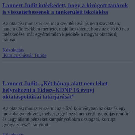
Lannert Judit intézkedett, hogy a kirúgott tanárok
is visszatérhessenek a tankerületi iskolákba
Az oktatási miniszter szerint a szemléletváltás nem szavakban,
hanem döntésekben mérhető, majd hozzátette, hogy az első 60 nap
intézkedései már egyértelműen kijelölték a magyar oktatás új
irányát.
Közoktatás
Kurucz-Gáspár Tünde
Lannert Judit: „Két hónap alatt nem lehet
helyrehozni a Fidesz–KDNP 16 évnyi
oktatáspolitikai tatárjárását”
Az oktatási miniszter szerint az előző kormányban az oktatás egy
mostohagyerek volt, melyet „egy hozzá nem értő nyugdíjas rendőr”
és „egy állami pénzeket kampánycélokra osztogató, korrupt
gyógyszerész” irányított.
Közoktatás