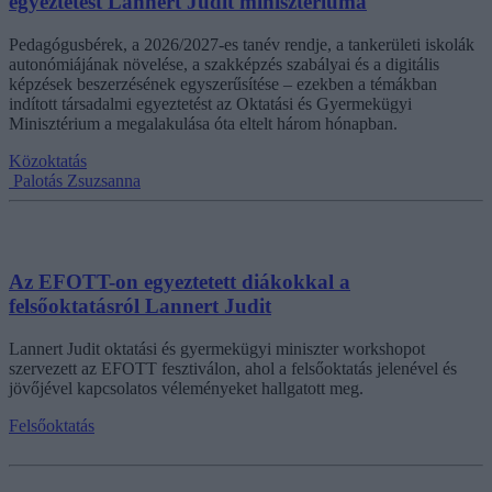
egyeztetést Lannert Judit minisztériuma
Pedagógusbérek, a 2026/2027-es tanév rendje, a tankerületi iskolák
autonómiájának növelése, a szakképzés szabályai és a digitális
képzések beszerzésének egyszerűsítése – ezekben a témákban
indított társadalmi egyeztetést az Oktatási és Gyermekügyi
Minisztérium a megalakulása óta eltelt három hónapban.
Közoktatás
Palotás Zsuzsanna
Az EFOTT-on egyeztetett diákokkal a
felsőoktatásról Lannert Judit
Lannert Judit oktatási és gyermekügyi miniszter workshopot
szervezett az EFOTT fesztiválon, ahol a felsőoktatás jelenével és
jövőjével kapcsolatos véleményeket hallgatott meg.
Felsőoktatás