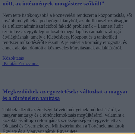
nőtt, az intézmények mozgástere szűkült”
Nem tette hatékonyabbá a köznevelési rendszert a központosítás, sőt
tovább mélyültek a pedagógushiányból, az alulfinanszírozottságból
és a túlzott adminisztrációból fakadó problémák – Lannert Judit
szerint ez az egyik legfontosabb megállapítása annak az átfogó
átvilágításnak, amely a Klebelsberg Központ és a tankerületi
rendszer működéséről készült. A jelentést a kormány elfogadta, és
ennek alapján döntött a köznevelés irányításának átalakításáról.
Közoktatás
Palotás Zsuzsanna
Megkezdődtek az egyeztetések: változhat a magyar
és a történelem tanítása
Többek között az érettségi követelményeinek módosításáról, a
magyar tantárgy és a történelemoktatás megújításáról, valamint a
közoktatás átfogó reformjának szükségességéről egyeztetett az
Oktatási és Gyermekügyi Minisztériumban a Történelemtanárok
Egylete és a Magyartanárok Egyesülete.