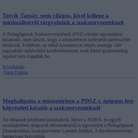
Totyik Tamás: nem világos, kivel kellene a
minimálbérről tárgyalniuk a szakszervezeteknek
A Pedagógusok Szakszervezetének (PSZ) elnöke ugyanakkor
bizakodó, mert látszik, hogy a minisztérium szélesebb párbeszédre
törekszik. Felidézte, az előző kormányzat idején mintegy 140
jogszabály-módosítást kezdeményezett, ezek közül gyakorlatilag
egyiket sem fogadták be.
Közoktatás
Vatai Dalma
Meghallgatta a minisztérium a PDSZ-t, mégsem lesz
képviseleti küszöb a szakszervezeteknél
Az elmaradt jubileumi jutalmakról, illetve a NOKS- és egyéb
munkakörben dolgozók béremeléséről is egyeztetett a Pedagógusok
Demokratikus Szakszervezete Lannert Judittal. A törvénytervezetet
hamarosan benyújtják.