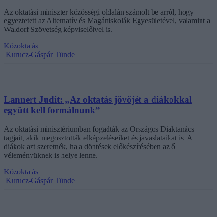
Az oktatási miniszter közösségi oldalán számolt be arról, hogy
egyeztetett az Alternatív és Magániskolák Egyesületével, valamint a
Waldorf Szövetség képviselőivel is.
Közoktatás
Kurucz-Gáspár Tünde
Lannert Judit: „Az oktatás jövőjét a diákokkal
együtt kell formálnunk”
Az oktatási minisztériumban fogadták az Országos Diáktanács
tagjait, akik megosztották elképzeléseiket és javaslataikat is. A
diákok azt szeretnék, ha a döntések előkészítésében az ő
véleményüknek is helye lenne.
Közoktatás
Kurucz-Gáspár Tünde