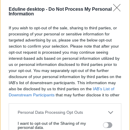
Közoktatás
Eduline desktop -
Do Not Process My Personal
Kurucz-Gáspár Tünde
Information
If you wish to opt-out of the sale, sharing to third parties, or
processing of your personal or sensitive information for
Lannert Judit:„A fiatalokat nem csak megkérdezni
targeted advertising by us, please use the below opt-out
kell. Be is kell vonni őket a döntésekbe”
section to confirm your selection. Please note that after your
opt-out request is processed you may continue seeing
Az oktatási miniszter kiemelte, hogy azon dolgoznak, hogy a
interest-based ads based on personal information utilized by
fiatalok véleménye ne csak elhangozzon, hanem valódi hatással
us or personal information disclosed to third parties prior to
legyen az őket érintő döntésekre.
your opt-out. You may separately opt-out of the further
Közoktatás
disclosure of your personal information by third parties on the
Kurucz-Gáspár Tünde
IAB’s list of downstream participants. This information may
also be disclosed by us to third parties on the
IAB’s List of
Downstream Participants
that may further disclose it to other
third parties.
Lannert Judit a Tanítanék Mozgalmat kérte fel a
Personal Data Processing Opt Outs
„feketelistázott” pedagógusok ügyeinek felderítésére,
teljes körű kivizsgálást ígér
I want to opt-out of the Sharing of my
personal data.