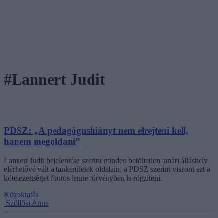
#Lannert Judit
PDSZ: „A pedagógushiányt nem elrejteni kell,
hanem megoldani”
Lannert Judit bejelentése szerint minden betöltetlen tanári álláshely
elérhetővé vált a tankerületek oldalain, a PDSZ szerint viszont ezt a
kötelezettséget fontos lenne törvényben is rögzíteni.
Közoktatás
Szöllősi Anna