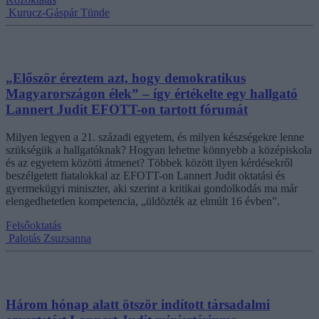
Kurucz-Gáspár Tünde
„Először éreztem azt, hogy demokratikus
Magyarországon élek” – így értékelte egy hallgató
Lannert Judit EFOTT-on tartott fórumát
Milyen legyen a 21. századi egyetem, és milyen készségekre lenne
szükségük a hallgatóknak? Hogyan lehetne könnyebb a középiskola
és az egyetem közötti átmenet? Többek között ilyen kérdésekről
beszélgetett fiatalokkal az EFOTT-on Lannert Judit oktatási és
gyermekügyi miniszter, aki szerint a kritikai gondolkodás ma már
elengedhetetlen kompetencia, „üldözték az elmúlt 16 évben”.
Felsőoktatás
Palotás Zsuzsanna
Három hónap alatt ötször indított társadalmi