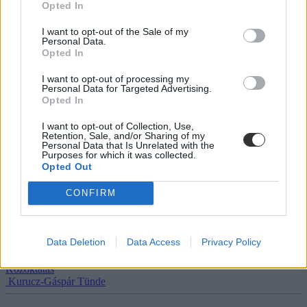
Opted In
A Tanítanék Mozgalom gyűjti össze azokat az eseteket, amikor a
korábban polgári engedetlenség miatt elbocsátott vagy a
státusztörvény következtében távozó pedagógusokat nem veszik
I want to opt-out of the Sale of my
Personal Data.
vissza az állami iskolákba. Lannert Judit felkérésére minden
Opted In
hozzájuk beérkező ügyet továbbítanak az Oktatási és Gyermekügyi
Minisztériumnak, amely teljes körű kivizsgálást ígért.
I want to opt-out of processing my
Personal Data for Targeted Advertising.
Közoktatás
Opted In
Palotás Zsuzsanna
I want to opt-out of Collection, Use,
Retention, Sale, and/or Sharing of my
Personal Data that Is Unrelated with the
Purposes for which it was collected.
Új vezetőt neveztek ki a Klebelsberg Központ élére,
Opted Out
szemléletváltást ígér az oktatási miniszter
CONFIRM
Sinka Edit vezeti a jövőben a Klebelsberg Központot – jelentette be
közösségi oldalán az oktatási és gyermekügyi miniszter. A
tárcavezető szerint a kinevezés nem pusztán személycsere, hanem
Data Deletion
Data Access
Privacy Policy
szemléletváltás is.
Közoktatás
Kurucz-Gáspár Tünde