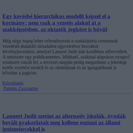
Egy kevésbé hierarchikus modellt képzel el a
kormány: nem csak a vezetés alakul át a
szakképzésben, az oktatók jogköre is bővül
Még négy napig lehet véleményezni a szakképzési centrumok
vezetését átalakító társadalmi egyeztetésre bocsátott
törvényjavaslatot, amelyet Lannert Judit már korábban előrevetített.
A miniszter egy politikamentes, átlátható, szakmai alapokon nyugvó
rendszert vázolt fel, a tervezet alapján pedig megszűnne a jelenlegi
kettős vezetési modell és az oktatóknak és az igazgatóknak is
bővülne a jogköre.
Közoktatás
Palotás Zsuzsanna
Lannert Judit szerint az alternatív iskolák, óvodák
bevált gyakorlatait meg kellene osztani az állami
intézményekkel is