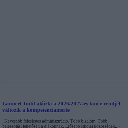
Lannert Judit aláírta a 2026/2027-es tanév rendjét,
változik a kompetenciamérés
„Kevesebb felesleges adminisztráció. Több bizalom. Több
beleszólási lehetőség a diákoknak. Erősebb iskolai közösségek„ –