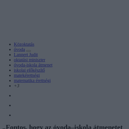
Közoktatás
óvoda
Lannert Judit
oktatási miniszter
óvoda-iskola átmenet
iskolai előkészítő
matekérettségi
matematika érettségi
+3
„Fontos, hogy az óvoda–iskola átmenetet