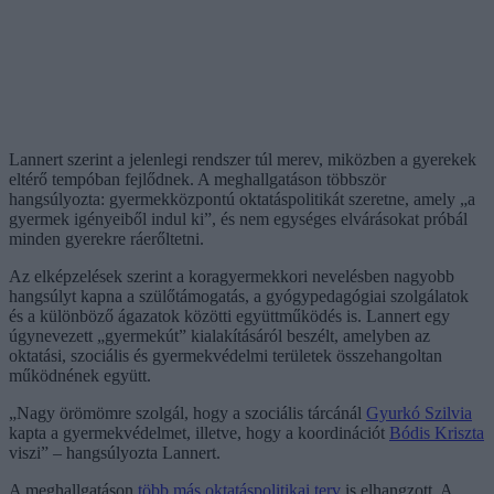
Lannert szerint a jelenlegi rendszer túl merev, miközben a gyerekek
eltérő tempóban fejlődnek. A meghallgatáson többször
hangsúlyozta: gyermekközpontú oktatáspolitikát szeretne, amely „a
gyermek igényeiből indul ki”, és nem egységes elvárásokat próbál
minden gyerekre ráerőltetni.
Az elképzelések szerint a koragyermekkori nevelésben nagyobb
hangsúlyt kapna a szülőtámogatás, a gyógypedagógiai szolgálatok
és a különböző ágazatok közötti együttműködés is. Lannert egy
úgynevezett „gyermekút” kialakításáról beszélt, amelyben az
oktatási, szociális és gyermekvédelmi területek összehangoltan
működnének együtt.
„Nagy örömömre szolgál, hogy a szociális tárcánál
Gyurkó Szilvia
kapta a gyermekvédelmet, illetve, hogy a koordinációt
Bódis Kriszta
viszi” – hangsúlyozta Lannert.
A meghallgatáson
több más oktatáspolitikai terv
is elhangzott. A