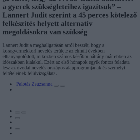
a gyerek szükségleteihez igazítsuk” –
Lannert Judit szerint a 45 perces kötelező
felkészítés helyett alternatív
megoldásokra van szükség
Lannert Judit a meghallgatásán arról beszélt, hogy a
koragyermekkori nevelés területe az elmúlt években
elhanyagolódott, miközben számos későbbi hátrány már ebben az
időszakban kialakul. Ezért az első hónapok egyik fontos feladata
lesz az óvodai nevelés országos alapprogramjának és személyi
feltételeinek felülvizsgálata.
Palotás Zsuzsanna