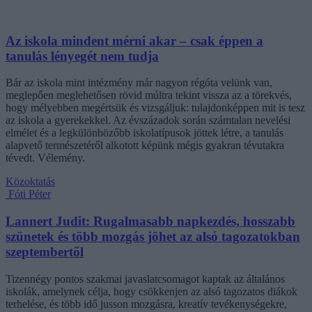
Az iskola mindent mérni akar – csak éppen a
tanulás lényegét nem tudja
Bár az iskola mint intézmény már nagyon régóta velünk van,
meglepően meglehetősen rövid múltra tekint vissza az a törekvés,
hogy mélyebben megértsük és vizsgáljuk: tulajdonképpen mit is tesz
az iskola a gyerekekkel. Az évszázadok során számtalan nevelési
elmélet és a legkülönbözőbb iskolatípusok jöttek létre, a tanulás
alapvető természetéről alkotott képünk mégis gyakran tévutakra
tévedt. Vélemény.
Közoktatás
Fóti Péter
Lannert Judit: Rugalmasabb napkezdés, hosszabb
szünetek és több mozgás jöhet az alsó tagozatokban
szeptembertől
Tizennégy pontos szakmai javaslatcsomagot kaptak az általános
iskolák, amelynek célja, hogy csökkenjen az alsó tagozatos diákok
terhelése, és több idő jusson mozgásra, kreatív tevékenységekre,