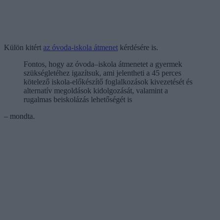
Külön kitért
az óvoda-iskola átmenet
kérdésére is.
Fontos, hogy az óvoda–iskola átmenetet a gyermek
szükségletéhez igazítsuk, ami jelentheti a 45 perces
kötelező iskola-előkészítő foglalkozások kivezetését és
alternatív megoldások kidolgozását, valamint a
rugalmas beiskolázás lehetőségét is
– mondta.