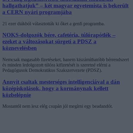
hallgathatjuk” – két magyar egyetemista is bekerült
a CERN nyári programjába
21 ezer diákból választották ki őket a genfi programba.
NOKS-dolgozók bére, cafetéria, túlórapótlék –
ezeket a változásokat sürgeti a PDSZ a
köznevelésben
Nemcsak magasabb fizetéseket, hanem kiszámíthatóbb bérrendszert
és minden ledolgozott túlóra kifizetését is szeretné elérni a
Pedagógusok Demokratikus Szakszervezete (PDSZ).
Annyit csaltak mesterséges intelligenciával a dán
középiskolások, hogy a kormánynak kellett
közbelépnie
Mostantól nem lesz elég csupán jól megírni egy beadandót.