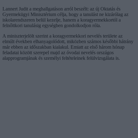
Lannert Judit a meghallgatáson arról beszélt: az új Oktatás és
Gyermekügyi Minisztérium célja, hogy a tanulást ne kizárólag az
iskolarendszeren belül kezelje, hanem a koragyermekkortól a
felnőttkori tanulásig egységben gondolkodjon róla.
A miniszterjelölt szerint a koragyermekkori nevelés területe az
elmúlt években elhanyagolódott, miközben számos későbbi hátrány
már ebben az időszakban kialakul. Emiatt az első három hónap
feladatai között szerepel majd az óvodai nevelés országos
alapprogramjának és személyi feltételeinek felülvizsgálata is.