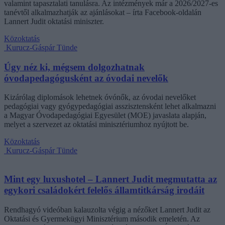
valamint tapasztalati tanulásra. Az intézmények már a 2026/2027-es
tanévtől alkalmazhatják az ajánlásokat – írta Facebook-oldalán
Lannert Judit oktatási miniszter.
Közoktatás
Kurucz-Gáspár Tünde
Úgy néz ki, mégsem dolgozhatnak
óvodapedagógusként az óvodai nevelők
Kizárólag diplomások lehetnek óvónők, az óvodai nevelőket
pedagógiai vagy gyógypedagógiai asszisztensként lehet alkalmazni
a Magyar Óvodapedagógiai Egyesület (MOE) javaslata alapján,
melyet a szervezet az oktatási minisztériumhoz nyújtott be.
Közoktatás
Kurucz-Gáspár Tünde
Mint egy luxushotel – Lannert Judit megmutatta az
egykori családokért felelős államtitkárság irodáit
Rendhagyó videóban kalauzolta végig a nézőket Lannert Judit az
Oktatási és Gyermekügyi Minisztérium második emeletén. Az