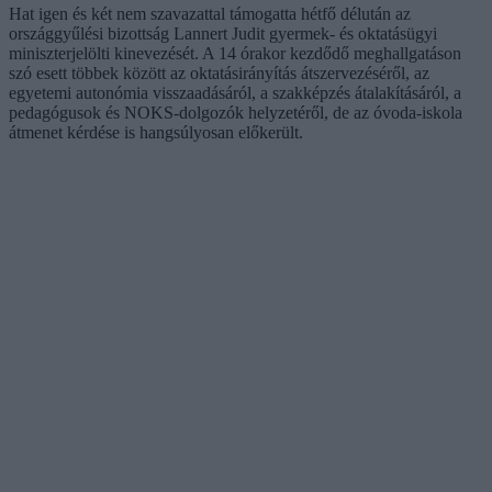
Hat igen és két nem szavazattal támogatta hétfő délután az
országgyűlési bizottság Lannert Judit gyermek- és oktatásügyi
miniszterjelölti kinevezését. A 14 órakor kezdődő meghallgatáson
szó esett többek között az oktatásirányítás átszervezéséről, az
egyetemi autonómia visszaadásáról, a szakképzés átalakításáról, a
pedagógusok és NOKS-dolgozók helyzetéről, de az óvoda-iskola
átmenet kérdése is hangsúlyosan előkerült.