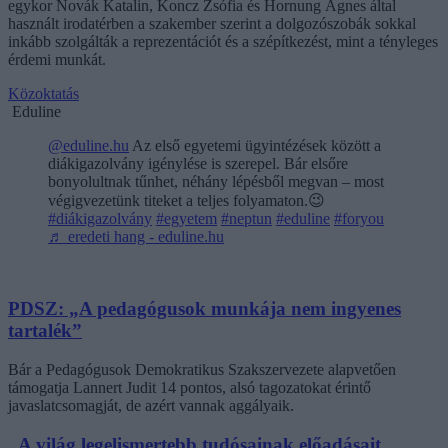
egykor Novák Katalin, Koncz Zsófia és Hornung Ágnes által
használt irodatérben a szakember szerint a dolgozószobák sokkal
inkább szolgálták a reprezentációt és a szépítkezést, mint a tényleges
érdemi munkát.
Közoktatás
Eduline
@eduline.hu
Az első egyetemi ügyintézések között a
diákigazolvány igénylése is szerepel. Bár elsőre
bonyolultnak tűnhet, néhány lépésből megvan – most
végigvezetünk titeket a teljes folyamaton.😉
#diákigazolvány
#egyetem
#neptun
#eduline
#foryou
♬ eredeti hang - eduline.hu
PDSZ: „A pedagógusok munkája nem ingyenes
tartalék”
Bár a Pedagógusok Demokratikus Szakszervezete alapvetően
támogatja Lannert Judit 14 pontos, alsó tagozatokat érintő
javaslatcsomagját, de azért vannak aggályaik.
„A világ legelismertebb tudósainak előadásait