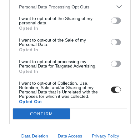
Personal Data Processing Opt Outs
I want to opt-out of the Sharing of my
personal data.
Opted In
I want to opt-out of the Sale of my
Personal Data.
Opted In
I want to opt-out of processing my
Personal Data for Targeted Advertising.
Opted In
Lannert Judit
oktatási miniszter
I want to opt-out of Collection, Use,
Retention, Sale, and/or Sharing of my
óvoda-iskola átmenet
Personal Data that Is Unrelated with the
iskolai előkészítő
Purposes for which it was collected.
matekérettségi
Opted Out
matematika érettségi
CONFIRM
Data Deletion
Data Access
Privacy Policy