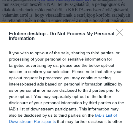
miniszterjelölt beszélt a NAT felülvizsgálatáról, a pedagógusok és
diákok terheinek csökkentéséről, a KRÉTA-rendszer átvilágításáról,
valamint arról is, hogy visszaállítanák a sztrájkjog korábbi szabályait
és rehabilitálnák a polgári engedetlenség miatt elbocsátott tanárokat.
Szóba került a mindennapos testnevelés kérdése is: Lannert azt
Eduline desktop -
Do Not Process My Personal
mondta, szerinte nem a kötelező óraszám növelése a jó megoldás,
Information
mert az „éppenséggel visszavetette a testmozgást”. Emellett beszélt a
nemzetiségi oktatás helyzetéről, a mesterséges intelligencia
oktatásban betöltött szerepéről és az iskolai erőszak problémájáról is.
If you wish to opt-out of the sale, sharing to third parties, or
processing of your personal or sensitive information for
targeted advertising by us, please use the below opt-out
section to confirm your selection. Please note that after your
Ilyen változtatásokat tervez az óvodákban a Tisza
opt-out request is processed you may continue seeing
interest-based ads based on personal information utilized by
A Tisza Párt oktatási programja az óvodai rendszert is érinti, többek
között az óvoda és az iskola közötti átmenet kérdésében. A jelenlegi
us or personal information disclosed to third parties prior to
szabályozás sokszor túl merev, és adminisztratív akadályokat gördít
your opt-out. You may separately opt-out of the further
a szülők elé, ami miatt sok gyerekek éretlenül kezdi meg az iskolát.
disclosure of your personal information by third parties on the
IAB’s list of downstream participants. This information may
also be disclosed by us to third parties on the
IAB’s List of
Downstream Participants
that may further disclose it to other
third parties.