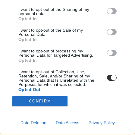
feltételeinek felülvizsgálata.
I want to opt-out of the Sharing of my
personal data.
Közoktatás
Opted In
Palotás Zsuzsanna
I want to opt-out of the Sale of my
Personal Data.
Opted In
Szakmai egyeztetést tartott Balatoni Katalin a
I want to opt-out of processing my
szeptemberben induló iskolaelőkészítő fejlesztésekről
Personal Data for Targeted Advertising.
Opted In
Azért találkoztak, hogy az iskolák, tanítók szerepéről beszéljenek a
I want to opt-out of Collection, Use,
sikeres óvoda-iskola átmenet kérdésében.
Retention, Sale, and/or Sharing of my
Personal Data that Is Unrelated with the
Közoktatás
Purposes for which it was collected.
Eduline/MTI
Opted Out
CONFIRM
Data Deletion
Data Access
Privacy Policy