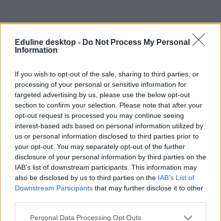
Eduline desktop -
Do Not Process My Personal
Information
If you wish to opt-out of the sale, sharing to third parties, or
#óvoda-iskola átmenet
processing of your personal or sensitive information for
targeted advertising by us, please use the below opt-out
section to confirm your selection. Please note that after your
opt-out request is processed you may continue seeing
interest-based ads based on personal information utilized by
„Fontos, hogy az óvoda–iskola átmenetet a gyerek
us or personal information disclosed to third parties prior to
szükségleteihez igazítsuk” – Lannert Judit szerint a
your opt-out. You may separately opt-out of the further
45 perces kötelező felkészítés helyett alternatív
disclosure of your personal information by third parties on the
megoldásokra van szükség
IAB’s list of downstream participants. This information may
also be disclosed by us to third parties on the
IAB’s List of
Lannert Judit a meghallgatásán arról beszélt, hogy a
Downstream Participants
that may further disclose it to other
koragyermekkori nevelés területe az elmúlt években
third parties.
elhanyagolódott, miközben számos későbbi hátrány már ebben az
időszakban kialakul. Ezért az első hónapok egyik fontos feladata
Personal Data Processing Opt Outs
lesz az óvodai nevelés országos alapprogramjának és személyi