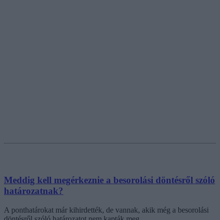
Meddig kell megérkeznie a besorolási döntésről szóló
határozatnak?
A ponthatárokat már kihirdették, de vannak, akik még a besorolási
döntésről szóló határozatot nem kapták meg.