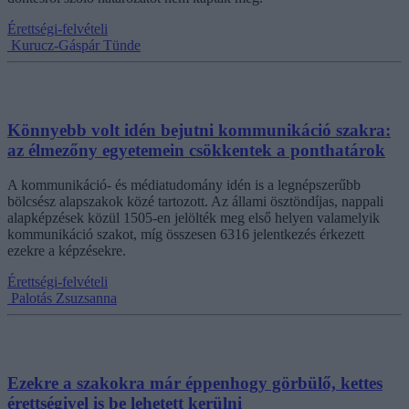
Érettségi-felvételi
Kurucz-Gáspár Tünde
Könnyebb volt idén bejutni kommunikáció szakra:
az élmezőny egyetemein csökkentek a ponthatárok
A kommunikáció- és médiatudomány idén is a legnépszerűbb
bölcsész alapszakok közé tartozott. Az állami ösztöndíjas, nappali
alapképzések közül 1505-en jelölték meg első helyen valamelyik
kommunikáció szakot, míg összesen 6316 jelentkezés érkezett
ezekre a képzésekre.
Érettségi-felvételi
Palotás Zsuzsanna
Ezekre a szakokra már éppenhogy görbülő, kettes
érettségivel is be lehetett kerülni