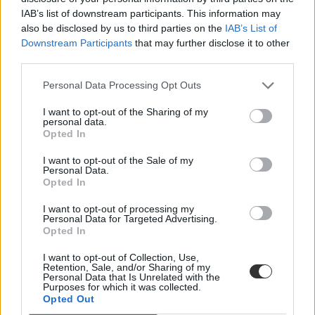
Rekordjelentkezés, káoszos pontszámítás, brutális
IAB’s list of downstream participants. This information may
ponthatárok: ilyen volt a 2026-os felvételi
also be disclosed by us to third parties on the
IAB’s List of
Downstream Participants
that may further disclose it to other
Soha ennyien nem próbáltak még bekerülni a magyar
third parties.
felsőoktatásba, mint idén: közel 140 ezren adták be jelentkezésüket a
2026-os felvételin. Miközben több területen nőtt az állami
férőhelyek száma, és rekordmagas érdeklődés érkezett egyes
Personal Data Processing Opt Outs
szakokra, a felvételizőknek idén sem volt könnyű dolguk: a
pontszámítás szabályai sokakat megzavartak, többen pedig arra
I want to opt-out of the Sharing of my
personal data.
panaszkodtak, hogy a rendszerben később kevesebb pont jelent
Opted In
meg, mint korábban. Közben az ELTE, a Corvinus, a BME és a
Pázmány népszerű képzésein idén is kiugróan magas ponthatárok
I want to opt-out of the Sale of my
születtek.
Personal Data.
Opted In
Érettségi-felvételi
Kurucz-Gáspár Tünde
I want to opt-out of processing my
Personal Data for Targeted Advertising.
Opted In
I want to opt-out of Collection, Use,
174, 180, 188 pont - ezeken az állami ösztöndíjas
Retention, Sale, and/or Sharing of my
szakokon húzták a legalacsonyabb ponthatárokat
Personal Data that Is Unrelated with the
Purposes for which it was collected.
Opted Out
Ezekre a nappali tagozatos állami ösztöndíjas képzésekre egy