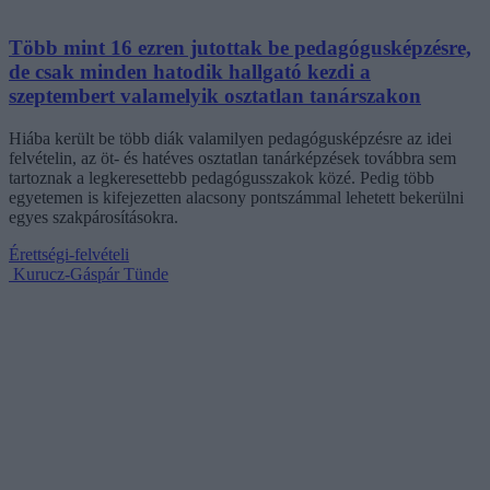
Több mint 16 ezren jutottak be pedagógusképzésre,
de csak minden hatodik hallgató kezdi a
szeptembert valamelyik osztatlan tanárszakon
Hiába került be több diák valamilyen pedagógusképzésre az idei
felvételin, az öt- és hatéves osztatlan tanárképzések továbbra sem
tartoznak a legkeresettebb pedagógusszakok közé. Pedig több
egyetemen is kifejezetten alacsony pontszámmal lehetett bekerülni
egyes szakpárosításokra.
Érettségi-felvételi
Kurucz-Gáspár Tünde