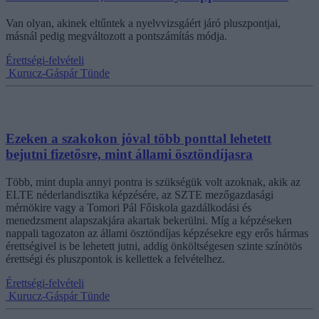
Van olyan, akinek eltűntek a nyelvvizsgáért járó pluszpontjai,
másnál pedig megváltozott a pontszámítás módja.
Érettségi-felvételi
Kurucz-Gáspár Tünde
Ezeken a szakokon jóval több ponttal lehetett
bejutni fizetősre, mint állami ösztöndíjasra
Több, mint dupla annyi pontra is szükségük volt azoknak, akik az
ELTE néderlandisztika képzésére, az SZTE mezőgazdasági
mérnökire vagy a Tomori Pál Főiskola gazdálkodási és
menedzsment alapszakjára akartak bekerülni. Míg a képzéseken
nappali tagozaton az állami ösztöndíjas képzésekre egy erős hármas
érettségivel is be lehetett jutni, addig önköltségesen szinte színötös
érettségi és pluszpontok is kellettek a felvételhez.
Érettségi-felvételi
Kurucz-Gáspár Tünde