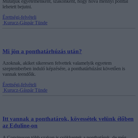
Mutatjuk egyetemenként, szakonként, hogy hova mennyi ponttal
lehetett bejutni.
Érettségi-felvételi
Kurucz-Gáspár Tünde
Mi jön a ponthatárhúzás után?
Azoknak, akiket sikeresen felvettek valamelyik egyetem
szeptemberben induló képzésére, a ponthatárhúzást követően is
vannak teendőik.
Érettségi-felvételi
Kurucz-Gáspár Tünde
Itt vannak a ponthatárok, kövessétek velünk élőben
az Eduline-on
A Corvinuson több szakon is csökkentek a ponthatárok, de még