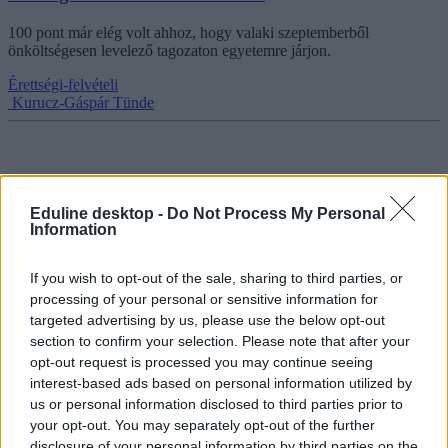
100 pont már elég volt ahhoz, hogy valaki szeptemberből
önköltségesen levelező tagozaton egyetemre járjon.
Érettségi-felvételi
Kurucz-Gáspár Tünde
Melyik egyetemre jutottak be, és hány ponttal? A
Eduline desktop -
Do Not Process My Personal
Pont Ott Partin kérdeztük a felvételizőket
Information
Fergeteges volt a hangulat csütörtök este a budapesti Pont Ott Partin,
miután kihirdették az idei felvételi ponthatárokat. Az ünneplőktől azt
If you wish to opt-out of the sale, sharing to third parties, or
kérdeztük, melyik egyetemre és szakra vették fel őket, valamint
processing of your personal or sensitive information for
hány ponttal sikerült bekerülniük.
targeted advertising by us, please use the below opt-out
section to confirm your selection. Please note that after your
Érettségi-felvételi
Kovács Dóri
opt-out request is processed you may continue seeing
interest-based ads based on personal information utilized by
us or personal information disclosed to third parties prior to
your opt-out. You may separately opt-out of the further
disclosure of your personal information by third parties on the