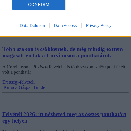
gyenge hármas érettségivel is be lehetett kerülni állami ösztöndíjas
CONFIRM
helyre.
Érettségi-felvételi
Kurucz-Gáspár Tünde
Data Deletion
Data Access
Privacy Policy
Több szakon is csökkentek, de még mindig extrém
magasak voltak a Corvinuson a ponthatárok
A Corvinuson a 2026-os felvételin is több szakon is 450 pont felett
volt a ponthatár
Érettségi-felvételi
Kurucz-Gáspár Tünde
Felvételi 2026: itt nézheted meg az összes ponthatárt
egy helyen