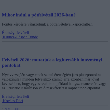
Mikor indul a pótfelvételi 2026-ban?
Fontos kérdésre válaszolunk a pótfelvételivel kapcsolatban.
Érettségi-felvételi
Kurucz-Gáspár Tünde
Felvételi 2026: mutatjuk a legfurcsább intézményi
pontokat
Nyelvvizsgáért vagy emelt szintű érettségiért járó pluszpontokra
valószínűleg minden felvételiző számít, arra azonban már jóval
kevesebben, hogy egyes szakokon például hangszerismeretért vagy
az Educatio Kiállításon való részvételért is kaphat többletpontot.
Érettségi-felvételi
Kovács Dóri
1
2
3
...
88