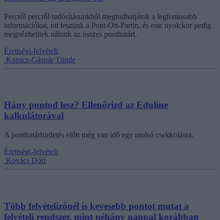
Percről percről tudósításunkból megtudhatjátok a legfontosabb
információkat, ott leszünk a Pont-Ott-Partin, és este nyolckor pedig
megnézhetitek nálunk az összes ponthatárt.
Érettségi-felvételi
Kurucz-Gáspár Tünde
Hány pontod lesz? Ellenőrizd az Eduline
kalkulátorával
A ponthatárhirdetés előtt még van idő egy utolsó csekkolásra.
Érettségi-felvételi
Kovács Dóri
Több felvételizőnél is kevesebb pontot mutat a
felvételi rendszer, mint néhány nappal korábban