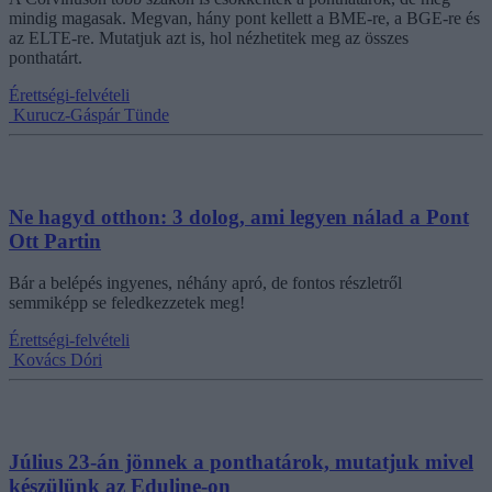
mindig magasak. Megvan, hány pont kellett a BME-re, a BGE-re és
az ELTE-re. Mutatjuk azt is, hol nézhetitek meg az összes
ponthatárt.
Érettségi-felvételi
Kurucz-Gáspár Tünde
Ne hagyd otthon: 3 dolog, ami legyen nálad a Pont
Ott Partin
Bár a belépés ingyenes, néhány apró, de fontos részletről
semmiképp se feledkezzetek meg!
Érettségi-felvételi
Kovács Dóri
Július 23-án jönnek a ponthatárok, mutatjuk mivel
készülünk az Eduline-on