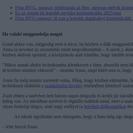
Friss HVG- rangsor: trónfosztás az élen, megvan melyik közép
Ez az ország tíz legjobb egyházi középiskolája 2025-ben
Friss HVG-rangsor: itt van a legjobb alapítványi középiskolák 
Ha valaki meggondolja magát
Gond akkor van, mégpedig nem is kicsi, ha közben a diák meggondolja 
Anna (a neveket az anonimitás miatt megváltoztattuk – A szerk.), akin
közben aktívan sportolt, a középiskola alatt kitalálta, hogy inkább te
"Mikor annak idején technikumba jelentkezett a fiam, abszolút nem hív
itt közben minden változott” – mondta Anna, majd kitért arra is, hogy
Anna fia még tanulni szeretett volna, főleg, hogy közben eldöntötte, ho
technikumi diákként a
szakképzési törvény
értelmében kötelező szakma
Zsolt ebben a tanévben heti három napot dolgozik és kettőt jár iskoláb
hideg van. Az iskolában nyelvet és digitális kultúrát tanul, mert a sz
olyan érettségi tárgya, amit nagy eséllyel (a
felvételi tájékoztatókat
dec
Az iskola egyáltalán nem támogatta, hogy a fiam még egy tárgyból
– tette hozzá Anna.