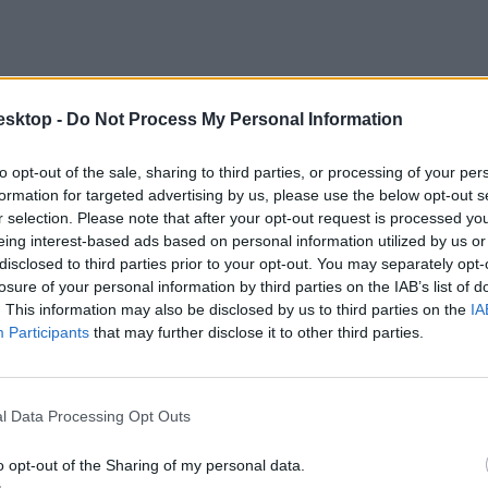
esktop -
Do Not Process My Personal Information
to opt-out of the sale, sharing to third parties, or processing of your per
formation for targeted advertising by us, please use the below opt-out s
r selection. Please note that after your opt-out request is processed y
eing interest-based ads based on personal information utilized by us or
disclosed to third parties prior to your opt-out. You may separately opt-
losure of your personal information by third parties on the IAB’s list of
. This information may also be disclosed by us to third parties on the
IA
Participants
that may further disclose it to other third parties.
olyamon
érettségizniük magyarból, matekból és történelemből, hogy az ír
képest kevesebb idejük maradt arra, hogy rendesen felkészüljenek a szó
l Data Processing Opt Outs
o opt-out of the Sharing of my personal data.