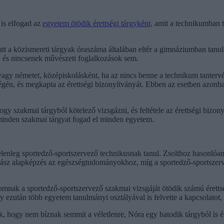
 is elfogad az
egyetem ötödik érettségi tárgyként,
amit a technikumban ta
tt a közismereti tárgyak óraszáma általában eltér a gimnáziumban tan
-, és nincsenek művészeti foglalkozások sem.
vagy németet, középiskolásként, ha az nincs benne a technikum tanterv
 végén, és megkapta az érettségi bizonyítványát. Ebben az esetben azonb
 szakmai tárgyból kötelező vizsgázni, és feltétele az érettségi bizony
minden szakmai tárgyat fogad el minden egyetem.
lenleg sportedző-sportszervező technikusnak tanul. Zsolthoz hasonlóan 
z alapképzés az egészségtudományokhoz, míg a sportedző-sportszervez
omnak a sportedző-sportszervező szakmai vizsgáját ötödik számú éretts
ezután több egyetem tanulmányi osztályával is felvette a kapcsolatot, 
ek, hogy nem bíznak semmit a véletlenre, Nóra egy hatodik tárgyból is é