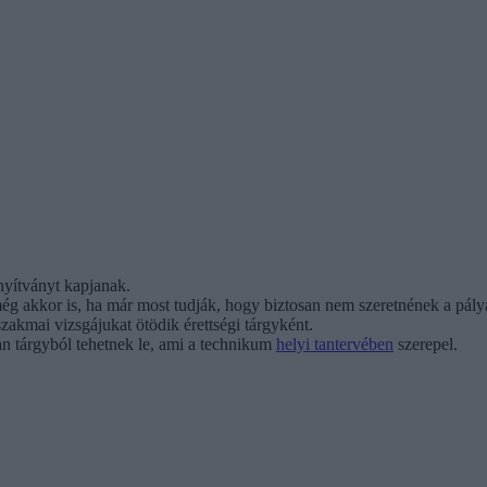
nyítványt kapjanak.
 még akkor is, ha már most tudják, hogy biztosan nem szeretnének a pál
zakmai vizsgájukat ötödik érettségi tárgyként.
yan tárgyból tehetnek le, ami a technikum
helyi tantervében
szerepel.