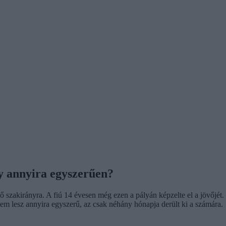
 annyira egyszerűen?
szakirányra. A fiú 14 évesen még ezen a pályán képzelte el a jövőjét. M
m lesz annyira egyszerű, az csak néhány hónapja derült ki a számára.