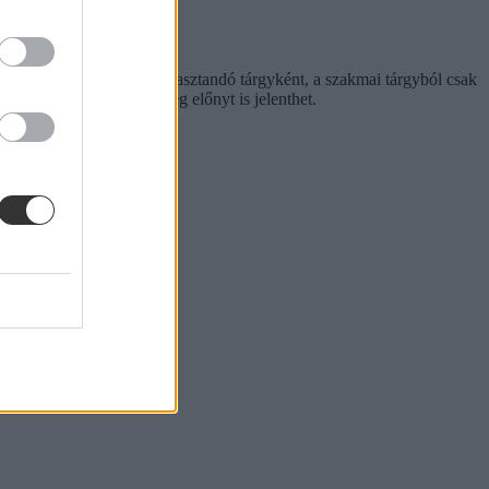
 nyelvből és kötelezően választandó tárgyként, a szakmai tárgyból csak
gy főiskolán, akkor ez még előnyt is jelenthet.