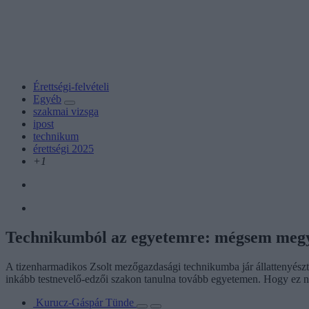
Érettségi-felvételi
Egyéb
szakmai vizsga
ipost
technikum
érettségi 2025
+1
Technikumból az egyetemre: mégsem megy
A tizenharmadikos Zsolt mezőgazdasági technikumba jár állattenyésztő 
inkább testnevelő-edzői szakon tanulna tovább egyetemen. Hogy ez ne
Kurucz-Gáspár Tünde