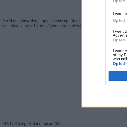
Opted 
I want t
Opted 
Arról nem beszélve, hogy az érettségijük előrehozott vizsgának minősül
az utolsó, vagyis 13. év végén tesznek vizsgát. Ez emelt szintű éretts
I want 
Advertis
Opted 
I want t
of my P
was col
Opted 
HVG Középiskolai rangsor 2025