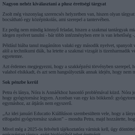
Nagyon nehéz kiválasztani a plusz érettségi tárgyat
Zsolt még viszonylag szerencsés helyzetben van, hiszen olyan tárgyat
bocsátható egy középiskolás, ami szerepel a tantervében.
Ez pedig nem mindig könnyű feladat, hiszen a szakmai tantárgyak mia
idegen nyelvet tanulni - bár több intézményben erre is van lehetőség 
Például hiába tanul magánúton valaki egy második nyelvet, spanyolt 
alól a technikumi diák, ha letette a szakmai vizsgát is tizenharmadik
egyetemre.
Azt érdemes megjegyezni, hogy a szakképzési törvényben szerepel, hogy
valahol elsikkadt, és azt sem hangsúlyozták annak idején, hogy nem 
Sok pénzbe kerül
Petra és lánya, Nóra is Annáékhoz hasonló problémával küzd. Nóra je
hogy gyógytornász legyen. Azonban van egy kis bökkenő: gyógytornás
egymáshoz, az átjárás nem egyszerű.
„Az idei januári Educatio Kiállításon szembesültem vele, hogy a lány
elfogadni gyógytornász szakon” – mondta Petra, majd hozzátette, hogy 
Mivel még a 2025-ös felvételi tájékoztatóra várniuk kell, úgy döntött
egészségtan tárgya, ezért biológiából tehet érettségit.