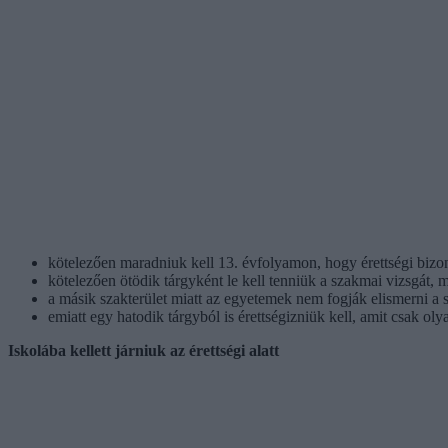
kötelezően maradniuk kell 13. évfolyamon, hogy érettségi bizo
kötelezően ötödik tárgyként le kell tenniük a szakmai vizsgát,
a másik szakterület miatt az egyetemek nem fogják elismerni a s
emiatt egy hatodik tárgyból is érettségizniük kell, amit csak ol
Iskolába kellett járniuk az érettségi alatt