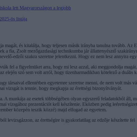
iskola lett Magyarországon a legjobb
2025-ös listája
magát, és kitalálja, hogy teljesen másik irányba tanulna tovább. Az E
ek a fia, Zsolt mezőgazdasági technikumba jár állattenyésztő szakirányr
stnevelő-edzői szakra szeretne jelentkezni. Hogy ez nem lesz annyira eg
ták fel a figyelmüket arra, hogy mi lesz azzal, aki meggondolja magát.
 az elején szó sem volt arról, hogy tizenharmadikban kötelező a duális 
gy társaival ellentétben egyetemre szeretne menni, de nem volt más válas
i vizsgát is tennie, hogy megkapja az érettségi bizonyítványát.
a. A munkája az esetek többségében olyan egyszerű feladatokból áll, min
akmai vizsgához prezentációt kell készítenie. Eközben pedig leérettségiz
ember közepén teszik közzé) majd elfogad az egyetem.
 levizsgázzon, az érettségire is gyakorlatilag az edzője készítette fel