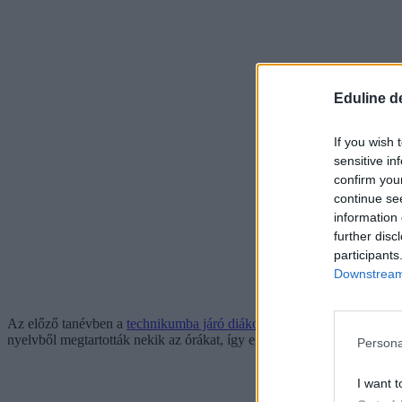
Eduline d
If you wish 
sensitive in
confirm you
continue se
information 
further disc
participants
Downstream 
Az előző tanévben a
technikumba járó diákoknak úgy kellett 12. évf
nyelvből megtartották nekik az órákat, így egy gimnáziumi tanulóhoz 
Persona
I want t