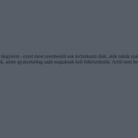
tárgyként - ezzel most szembesült sok technikumi diák, akik másik szak
ük, amire gyakorlatilag saját maguknak kell felkészülniük. Arról nem be