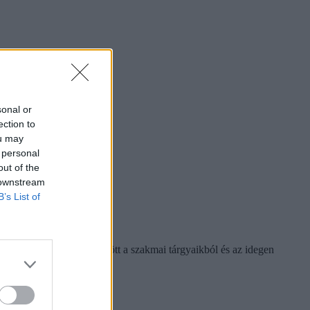
sonal or
ection to
ou may
 personal
out of the
 downstream
B’s List of
ásbelik és a szóbelik között a szakmai tárgyaikból és az idegen
belire.