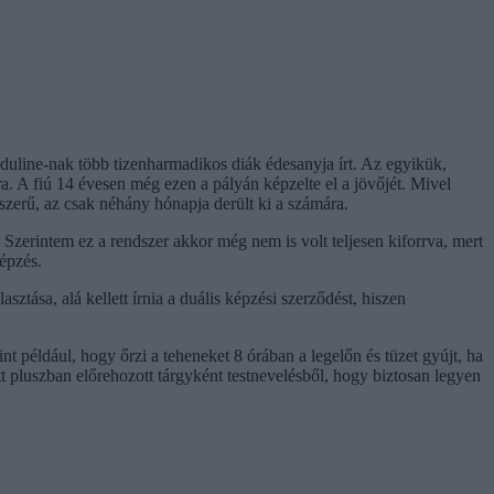
duline-nak több tizenharmadikos diák édesanyja írt. Az egyikük,
a. A fiú 14 évesen még ezen a pályán képzelte el a jövőjét. Mivel
yszerű, az csak néhány hónapja derült ki a számára.
 Szerintem ez a rendszer akkor még nem is volt teljesen kiforrva, mert
képzés.
ztása, alá kellett írnia a duális képzési szerződést, hiszen
t például, hogy őrzi a teheneket 8 órában a legelőn és tüzet gyújt, ha
ett pluszban előrehozott tárgyként testnevelésből, hogy biztosan legyen