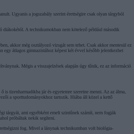
nult. Ugyanis a jogszabály szerint érettségire csak olyan tárgyból
uló diákokétól. A technikumokban nem kötelező például második
ében, akkor még osztályozó vizsgát sem tehet. Csak akkor mentesül ez
an egy átlagos gimnazistához képest két évvel később jelentkezhet
ítványnak. Mégis a visszajelzések alapján úgy tűnik, ez az információ
ő is tizenharmadikba jár és egyetemre szeretne menni. Az az álma,
ői a sporttudományokhoz tartozik. Hiába áll közel a kettő
égi tárgyát, ami egyébként emelt szintűnek számít, nem fogják
ahol próbáltak nekik segíteni.
rettségizni fog. Mivel a lánynak technikumban volt biológia-