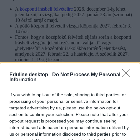
A
központi írásbeli felvételire
2026. december 1-ig lehet
jelentkezni, a vizsgákat pedig 2027. január 23-án (szombat)
10 órától tartják majd.
A pótló központi felvételi vizsga időpontja 2027. február 3.,
14 óra.
Fontos, hogy a középfokú felvételi eljárás során a központi
írásbeli vizsgára jelentkezés nem „váltja ki” vagy
„helyettesíti” a középfokú iskolákba történő jelentkezést,
amelynek 2027. február 22. a határideje. A szóbelik 2027.
március 1–19-ig lesznek.
A középfokú iskoláknak március 22-ig kell nyilvánosságra
hozniuk a jelentkezők felvételi jegyzékét.
Eduline desktop -
Do Not Process My Personal
Information
Országos kompetenciamérések
A tanulóknak a következő tanévben is
kompetenciaméréseken kell
If you wish to opt-out of the sale, sharing to third parties, or
részt venniük
az alábbiak szerint
processing of your personal or sensitive information for
targeted advertising by us, please use the below opt-out
4. évfolyamon: szövegértés és matematika.
6., 8., 10. évfolyamon: szövegértés, matematika,
section to confirm your selection. Please note that after your
természettudomány, idegen nyelv, célnyelv.
opt-out request is processed you may continue seeing
Szakgimnáziumban a 10. évfolyamon a természettudományos
interest-based ads based on personal information utilized by
mérést csak akkor kell lefolytatni, ha a tanulók ezt a tantárgyat
us or personal information disclosed to third parties prior to
az adott évfolyamon tanulják.