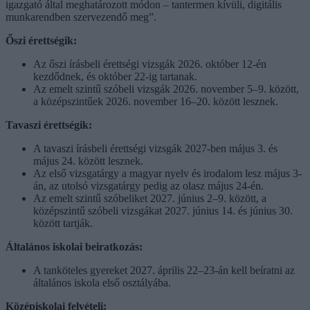
igazgató által meghatározott módon – tantermen kívüli, digitális
munkarendben szervezendő meg”.
Őszi érettségik:
Az őszi írásbeli érettségi vizsgák 2026. október 12-én
kezdődnek, és október 22-ig tartanak.
Az emelt szintű szóbeli vizsgák 2026. november 5–9. között,
a középszintűek 2026. november 16–20. között lesznek.
Tavaszi érettségik:
A tavaszi írásbeli érettségi vizsgák 2027-ben május 3. és
május 24. között lesznek.
Az első vizsgatárgy a magyar nyelv és irodalom lesz május 3-
án, az utolsó vizsgatárgy pedig az olasz május 24-én.
Az emelt szintű szóbeliket 2027. június 2–9. között, a
középszintű szóbeli vizsgákat 2027. június 14. és június 30.
között tartják.
Általános iskolai beiratkozás:
A tanköteles gyereket 2027. április 22–23-án kell beíratni az
általános iskola első osztályába.
Középiskolai felvételi: