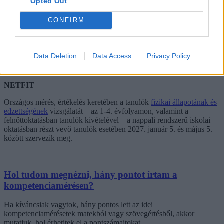
Opted Out
A magyar diáksport napja: 2026. szeptember 25.
PÉNZ7: 2027. március 1–5.
CONFIRM
Digitális témahét: 2027. április 5–9.
Fenntarthatósági témahét: 2027. április 19–23.
Ezenkívül a 2026/2027-es tanévben szervezik meg először „A
Data Deletion
Data Access
Privacy Policy
diákok hangja” témanapot 2026. szeptember 14. és 25. között egy,
az iskola által választott napon.
NETFIT
Országos mérés, értékelés keretében a tanulók
fizikai állapotának és
edzettségének
vizsgálatát – az 1-4. évfolyamon, valamint a
felnőttoktatásban tanulók kivételével – a nappali rendszerű iskolai
oktatásban részt vevő tanulók esetében 2027. január 5. és május 5.
között szervezik meg.
Hol tudom megnézni, hány pontot írtam a
kompetenciamérésen?
Ha kíváncsiak vagytok, hány pontos lett az idei
kompetenciamérésetek matekból vagy szövegértésből, akkor
mutatjuk, hol érhetitek el a pontszámaitokat.