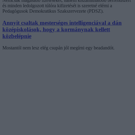
Nemcsak magasabb fizetéseket, hanem kiszámíthatóbb bérrendszert
és minden ledolgozott túlóra kifizetését is szeretné elérni a
Pedagógusok Demokratikus Szakszervezete (PDSZ).
Annyit csaltak mesterséges intelligenciával a dán
középiskolások, hogy a kormánynak kellett
közbelépnie
Mostantól nem lesz elég csupán jól megírni egy beadandót.