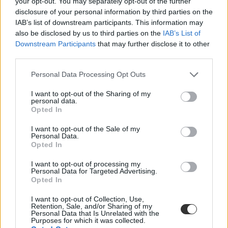
your opt-out. You may separately opt-out of the further
Ezekre 2027. március 22. és május 28. között kerül sor. Ez tehát azt
disclosure of your personal information by third parties on the
jelenti, hogy a páratlan évfolyamokon egyáltalán nem lesz
IAB’s list of downstream participants. This information may
kompetenciamérés
, és hatodik évfolyamtól felfelé kivezetik a
also be disclosed by us to third parties on the
IAB’s List of
digitális kultúra és a történelem tantárgyi mérést.
Downstream Participants
that may further disclose it to other
third parties.
Felmérik az elsősök szövegértését
„Az általános iskolák 2026. október 9-ig felmérik azon első és
Personal Data Processing Opt Outs
második évfolyamos tanulóik körét, akiknél az óvodai jelzések vagy
a tanév kezdete óta szerzett tapasztalatok alapján az alapkészségek
I want to opt-out of the Sharing of my
personal data.
fejlesztését hangsúlyosabban kell a későbbiekben támogatni, és ezért
Opted In
a pedagógus indokoltnak látja az azt elősegítő pedagógiai
tevékenység megalapozásához a Diagnosztikus fejlődésvizsgáló
rendszer alkalmazását” – olvasható a tervezetben.
I want to opt-out of the Sale of my
Personal Data.
Opted In
Az általános iskolák 2026. október 22-ig jelentik az OH-nak az
érintett tanulók létszámát. A vizsgálatokat pedig az általános iskolák
I want to opt-out of processing my
a kiválasztott tanulókkal 2026. december 7-ig elvégzik.
Personal Data for Targeted Advertising.
Opted In
A 2026/2027-es tanév egyik újdonságaként az elsősök szövegértését
egy országos mérés keretében 2027 májusában (az iskola döntése
I want to opt-out of Collection, Use,
alapján) felmérik.
Retention, Sale, and/or Sharing of my
Personal Data that Is Unrelated with the
Témahetek:
Purposes for which it was collected.