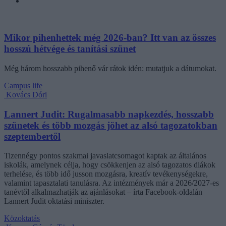
Mikor pihenhettek még 2026-ban? Itt van az összes
hosszú hétvége és tanítási szünet
Még három hosszabb pihenő vár rátok idén: mutatjuk a dátumokat.
Campus life
Kovács Dóri
Lannert Judit: Rugalmasabb napkezdés, hosszabb
szünetek és több mozgás jöhet az alsó tagozatokban
szeptembertől
Tizennégy pontos szakmai javaslatcsomagot kaptak az általános
iskolák, amelynek célja, hogy csökkenjen az alsó tagozatos diákok
terhelése, és több idő jusson mozgásra, kreatív tevékenységekre,
valamint tapasztalati tanulásra. Az intézmények már a 2026/2027-es
tanévtől alkalmazhatják az ajánlásokat – írta Facebook-oldalán
Lannert Judit oktatási miniszter.
Közoktatás