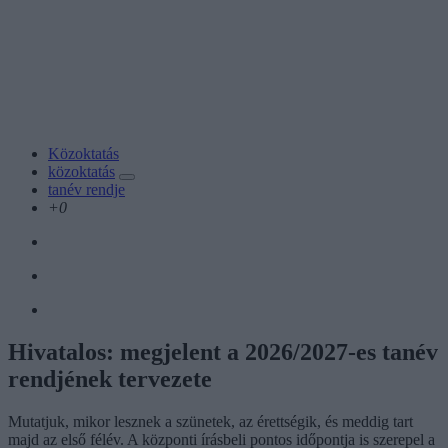
Közoktatás
közoktatás
tanév rendje
+0
Hivatalos: megjelent a 2026/2027-es tanév
rendjének tervezete
Mutatjuk, mikor lesznek a szünetek, az érettségik, és meddig tart
majd az első félév. A központi írásbeli pontos időpontja is szerepel a