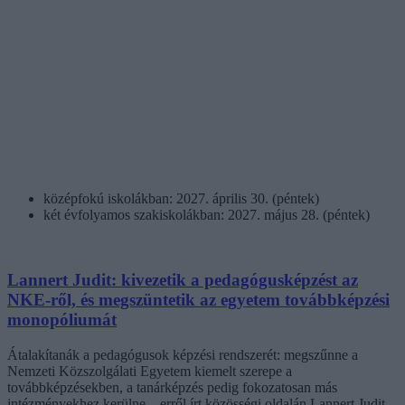
középfokú iskolákban: 2027. április 30. (péntek)
két évfolyamos szakiskolákban: 2027. május 28. (péntek)
Lannert Judit: kivezetik a pedagógusképzést az
NKE-ről, és megszüntetik az egyetem továbbképzési
monopóliumát
Átalakítanák a pedagógusok képzési rendszerét: megszűnne a
Nemzeti Közszolgálati Egyetem kiemelt szerepe a
továbbképzésekben, a tanárképzés pedig fokozatosan más
intézményekhez kerülne – erről írt közösségi oldalán Lannert Judit