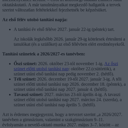
oktatáskutató. A már tanulmányaikat megkezdő hallgatók a tervek
szerint változatlan feltételekkel fejezhetnék be képzésüket.
Az első félév utolsó tanítási napja:
A tanítási év első féléve 2027. január 22-ig (péntek) tart.
Az iskolák legkésőbb 2026. január 29-ig kötelesek értesíteni a
tanulókat (és a szülőket) az első félévben elért eredményekről.
Tanítási szünetek a 2026/2027-es tanévben:
Őszi szünet:
2026. október 23-tól november 1-ig.
Az őszi
szünet előtti utolsó tanítási nap
: október 22.(csütörtök), a
szünet utáni első tanítási nap pedig november 2. (hétfő).
Téli szünet:
2026. december 19-től 2027. január 3-ig. A téli
szünet előtti utolsó tanítási nap 2026. december 18. (péntek), a
szünet utáni első tanítási nap 2027. január 4. (hétfő).
Tavaszi szünet:
2027. március 23-tól április 4-ig. A tavaszi
szünet előtti utolsó tanítási nap 2027. március 24. (szerda), a
szünet utáni első tanítási nap április 5. (hétfő).
Azt is érdemes megjegyezni, hogy a tervezet szerint „a 2026/2027.
tanévben a gimnázium, valamint a szakgimnázium 9–11.
évfolyamán a nevelő-oktató munka 2027. május 3–7. között – az