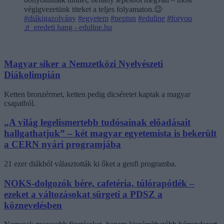
végigvezetünk titeket a teljes folyamaton.😉
#diákigazolvány
#egyetem
#neptun
#eduline
#foryou
♬ eredeti hang - eduline.hu
Magyar siker a Nemzetközi Nyelvészeti
Diákolimpián
Ketten bronzérmet, ketten pedig dicséretet kaptak a magyar
csapatból.
„A világ legelismertebb tudósainak előadásait
hallgathatjuk” – két magyar egyetemista is bekerült
a CERN nyári programjába
21 ezer diákból választották ki őket a genfi programba.
NOKS-dolgozók bére, cafetéria, túlórapótlék –
ezeket a változásokat sürgeti a PDSZ a
köznevelésben