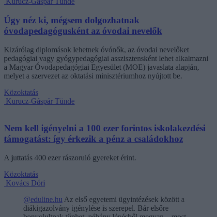
Kurucz-Gáspár Tünde
Úgy néz ki, mégsem dolgozhatnak
óvodapedagógusként az óvodai nevelők
Kizárólag diplomások lehetnek óvónők, az óvodai nevelőket
pedagógiai vagy gyógypedagógiai asszisztensként lehet alkalmazni
a Magyar Óvodapedagógiai Egyesület (MOE) javaslata alapján,
melyet a szervezet az oktatási minisztériumhoz nyújtott be.
Közoktatás
Kurucz-Gáspár Tünde
Nem kell igényelni a 100 ezer forintos iskolakezdési
támogatást: így érkezik a pénz a családokhoz
A juttatás 400 ezer rászoruló gyereket érint.
Közoktatás
Kovács Dóri
@eduline.hu
Az első egyetemi ügyintézések között a
diákigazolvány igénylése is szerepel. Bár elsőre
bonyolultnak tűnhet, néhány lépésből megvan – most