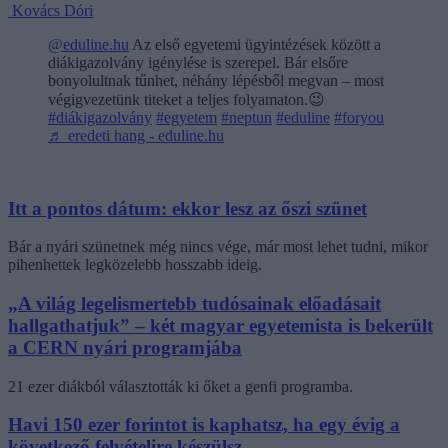
Kovács Dóri
@eduline.hu
Az első egyetemi ügyintézések között a
diákigazolvány igénylése is szerepel. Bár elsőre
bonyolultnak tűnhet, néhány lépésből megvan – most
végigvezetünk titeket a teljes folyamaton.😉
#diákigazolvány
#egyetem
#neptun
#eduline
#foryou
♬ eredeti hang - eduline.hu
Itt a pontos dátum: ekkor lesz az őszi szünet
Bár a nyári szünetnek még nincs vége, már most lehet tudni, mikor
pihenhettek legközelebb hosszabb ideig.
„A világ legelismertebb tudósainak előadásait
hallgathatjuk” – két magyar egyetemista is bekerült
a CERN nyári programjába
21 ezer diákból választották ki őket a genfi programba.
Havi 150 ezer forintot is kaphatsz, ha egy évig a
következő felvételire készülsz