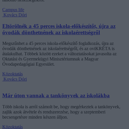
Campus life
Kovács Dóri
Eltörölnék a 45 perces iskola-előkészítőt, újra az
óvodák dönthetnének az iskolaérettségről
Megszűnhet a 45 perces iskola-előkészítő foglalkozás, újra az
óvodák dönthetnének az iskolaérettségről, és az oviKRÉTA is
átalakulhat. Többek között ezeket a változtatásokat javasolta az
Oktatási és Gyermekügyi Minisztériumnak a Magyar
Óvodapedagógiai Egyesület.
Közoktatás
Kovács Dóri
Már úton vannak a tankönyvek az iskolákba
Több iskola is arról számolt be, hogy megérkeztek a tankönyvek,
zajlik azok átvétele és rendszerezése, hogy a szeptemberi
becsengetésre minden készen álljon.
Közoktatás