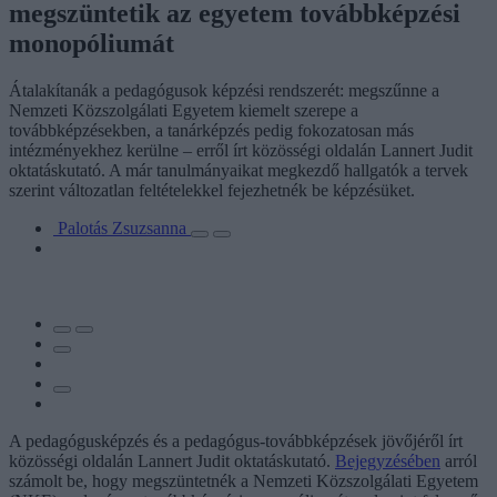
megszüntetik az egyetem továbbképzési
monopóliumát
Átalakítanák a pedagógusok képzési rendszerét: megszűnne a
Nemzeti Közszolgálati Egyetem kiemelt szerepe a
továbbképzésekben, a tanárképzés pedig fokozatosan más
intézményekhez kerülne – erről írt közösségi oldalán Lannert Judit
oktatáskutató. A már tanulmányaikat megkezdő hallgatók a tervek
szerint változatlan feltételekkel fejezhetnék be képzésüket.
Palotás Zsuzsanna
A pedagógusképzés és a pedagógus-továbbképzések jövőjéről írt
közösségi oldalán Lannert Judit oktatáskutató.
Bejegyzésében
arról
számolt be, hogy megszüntetnék a Nemzeti Közszolgálati Egyetem