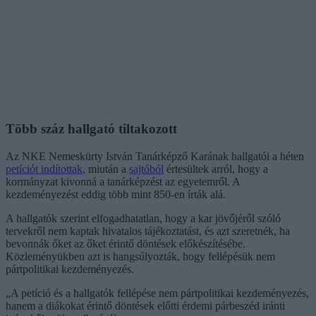
Több száz hallgató tiltakozott
Az NKE Nemeskürty István Tanárképző Karának hallgatói a héten
petíciót indítottak
, miután a
sajtóból
értesültek arról, hogy a
kormányzat kivonná a tanárképzést az egyetemről. A
kezdeményezést eddig több mint 850-en írták alá.
A hallgatók szerint elfogadhatatlan, hogy a kar jövőjéről szóló
tervekről nem kaptak hivatalos tájékoztatást, és azt szeretnék, ha
bevonnák őket az őket érintő döntések előkészítésébe.
Közleményükben azt is hangsúlyozták, hogy fellépésük nem
pártpolitikai kezdeményezés.
„A petíció és a hallgatók fellépése nem pártpolitikai kezdeményezés,
hanem a diákokat érintő döntések előtti érdemi párbeszéd iránti