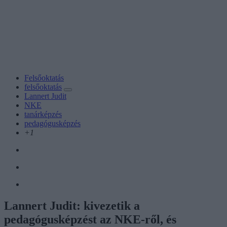
Felsőoktatás
felsőoktatás
Lannert Judit
NKE
tanárképzés
pedagógusképzés
+1
Lannert Judit: kivezetik a
pedagógusképzést az NKE-ről, és