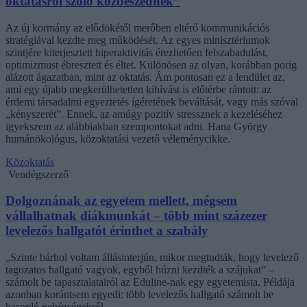
oktatásról szóló közbeszédnek”
Az új kormány az elődökétől merőben eltérő kommunikációs
stratégiával kezdte meg működését. Az egyes minisztériumok
szintjére kiterjesztett hiperaktivitás érezhetően felszabadulást,
optimizmust ébresztett és éltet. Különösen az olyan, korábban porig
alázott ágazatban, mint az oktatás. Ám pontosan ez a lendület az,
ami egy újabb megkerülhetetlen kihívást is előtérbe rántott: az
érdemi társadalmi egyeztetés ígéretének beváltását, vagy más szóval
„kényszerét”. Ennek, az amúgy pozitív stressznek a kezeléséhez
igyekszem az alábbiakban szempontokat adni. Hana György
humánökológus, közoktatási vezető véleménycikke.
Közoktatás
Vendégszerző
Dolgoznának az egyetem mellett, mégsem
vállalhatnak diákmunkát – több mint százezer
levelezős hallgatót érinthet a szabály
„Szinte bárhol voltam állásinterjún, mikor megtudták, hogy levelező
tagozatos hallgató vagyok, egyből húzni kezdték a szájukat” –
számolt be tapasztalatairól az Eduline-nak egy egyetemista. Példája
azonban korántsem egyedi: több levelezős hallgató számolt be
hasonló nehézségekről.