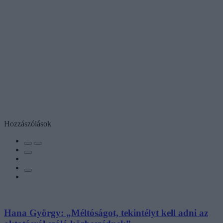
Hozzászólások
Hana György: „Méltóságot, tekintélyt kell adni az