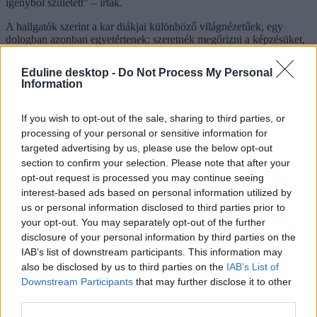
igényből született” – írták.
A hallgatók szerint a kar diákjai különböző világnézetűek, egy
dologban azonban egyetértenek: szeretnék megőrizni a képzésüket,
és azt akarják, hogy a róluk szóló döntések ne nélkülük szülessenek
meg.
Eduline desktop -
Do Not Process My Personal
Information
A hallgatók kiállása nem pártpolitikai ügy – üzenik
If you wish to opt-out of the sale, sharing to third parties, or
az NKE tanárképző karának diákjai
processing of your personal or sensitive information for
targeted advertising by us, please use the below opt-out
Bár a petíció kezdeményezője a KDNP ifjúsági szervezetében vezet
section to confirm your selection. Please note that after your
munkacsoportot, egy új közlemény szerint a több száz diákot csak
opt-out request is processed you may continue seeing
az köti össze, hogy azt szeretnék: ne nélkülük döntsenek a kar
interest-based ads based on personal information utilized by
sorsáról. A diákok arra reagáltak, hogy Lannert Judit kivonná a
us or personal information disclosed to third parties prior to
tanárképzést az NKE-ről.
your opt-out. You may separately opt-out of the further
disclosure of your personal information by third parties on the
IAB’s list of downstream participants. This information may
also be disclosed by us to third parties on the
IAB’s List of
Downstream Participants
that may further disclose it to other
third parties.