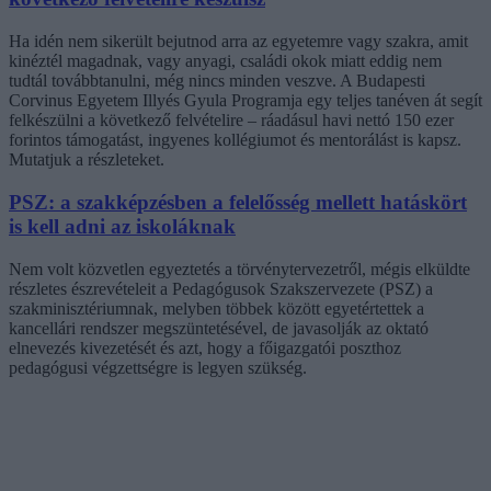
Ha idén nem sikerült bejutnod arra az egyetemre vagy szakra, amit
kinéztél magadnak, vagy anyagi, családi okok miatt eddig nem
tudtál továbbtanulni, még nincs minden veszve. A Budapesti
Corvinus Egyetem Illyés Gyula Programja egy teljes tanéven át segít
felkészülni a következő felvételire – ráadásul havi nettó 150 ezer
forintos támogatást, ingyenes kollégiumot és mentorálást is kapsz.
Mutatjuk a részleteket.
PSZ: a szakképzésben a felelősség mellett hatáskört
is kell adni az iskoláknak
Nem volt közvetlen egyeztetés a törvénytervezetről, mégis elküldte
részletes észrevételeit a Pedagógusok Szakszervezete (PSZ) a
szakminisztériumnak, melyben többek között egyetértettek a
kancellári rendszer megszüntetésével, de javasolják az oktató
elnevezés kivezetését és azt, hogy a főigazgatói poszthoz
pedagógusi végzettségre is legyen szükség.