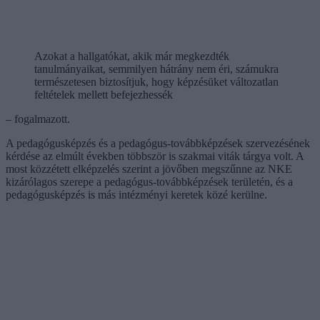
Azokat a hallgatókat, akik már megkezdték
tanulmányaikat, semmilyen hátrány nem éri, számukra
természetesen biztosítjuk, hogy képzésüket változatlan
feltételek mellett befejezhessék
– fogalmazott.
A pedagógusképzés és a pedagógus-továbbképzések szervezésének
kérdése az elmúlt években többször is szakmai viták tárgya volt. A
most közzétett elképzelés szerint a jövőben megszűnne az NKE
kizárólagos szerepe a pedagógus-továbbképzések területén, és a
pedagógusképzés is más intézményi keretek közé kerülne.