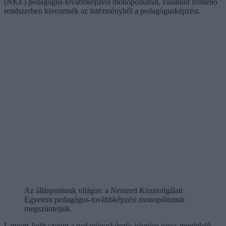
(NKE) pedagógus-továbbképzési monopóliumát, valamint felmenő
rendszerben kivezetnék az intézményből a pedagógusképzést.
Az álláspontunk világos: a Nemzeti Közszolgálati
Egyetem pedagógus-továbbképzési monopóliumát
megszüntetjük.
Lannert Judit szerint a pedagógusképzés jelenleg nincs megfelelő