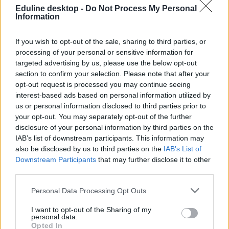
jogszabályoknak megfelelően látták el a pályáztatással kapcsolatos
Eduline desktop -
Do Not Process My Personal
Information
feladatokat, az intézmény nevelőtestülete véleményezte a vezetési
programokat, a keletkezett dokumentumokat a beérkezett
pályázatokkal együtt megküldték a Klebelsberg központnak, a
If you wish to opt-out of the sale, sharing to third parties, or
pályázatok vezetési programot tartalmazó részei elolvashatók az
processing of your personal or sensitive information for
intézmény honlapján.”
targeted advertising by us, please use the below opt-out
Arra viszont sem a tankerület, sem pedig a jelenlegi igazgató nem
section to confirm your selection. Please note that after your
reagált, hogyan értékelik a kialakult helyzetet, és mi vezetett odáig,
opt-out request is processed you may continue seeing
hogy a pedagógusok másik igazgatót szeretnének az iskola élére.
interest-based ads based on personal information utilized by
us or personal information disclosed to third parties prior to
Nyitóképünk illusztráció.
your opt-out. You may separately opt-out of the further
disclosure of your personal information by third parties on the
IAB’s list of downstream participants. This information may
Pukli István nyílt levele Lannert Juditnak: Az iskola
also be disclosed by us to third parties on the
IAB’s List of
nem parlament
Downstream Participants
that may further disclose it to other
third parties.
A Teleki Blanka Gimnázium egykori igazgatója, a Tanítanék
Mozgalom vezéralakja még a 2016-os diáktüntetések idején vált
Personal Data Processing Opt Outs
ismertté. Később otthagyta az oktatást, jelenleg Dániában él. Most
pedig nyílt levelet írt Lannert Judit oktatási miniszternek, amit teljes
I want to opt-out of the Sharing of my
egészében közlünk.
personal data.
Opted In