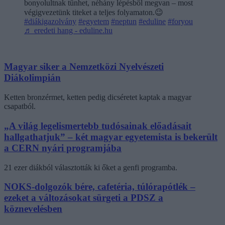
bonyolultnak tűnhet, néhány lépésből megvan – most
végigvezetünk titeket a teljes folyamaton.😉
#diákigazolvány
#egyetem
#neptun
#eduline
#foryou
♬ eredeti hang - eduline.hu
Magyar siker a Nemzetközi Nyelvészeti
Diákolimpián
Ketten bronzérmet, ketten pedig dicséretet kaptak a magyar
csapatból.
„A világ legelismertebb tudósainak előadásait
hallgathatjuk” – két magyar egyetemista is bekerült
a CERN nyári programjába
21 ezer diákból választották ki őket a genfi programba.
NOKS-dolgozók bére, cafetéria, túlórapótlék –
ezeket a változásokat sürgeti a PDSZ a
köznevelésben