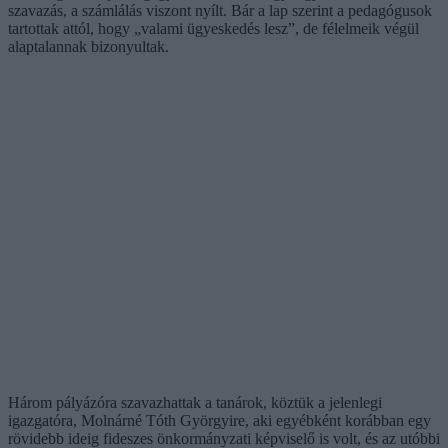
szavazás, a számlálás viszont nyílt. Bár a lap szerint a pedagógusok
tartottak attól, hogy „valami ügyeskedés lesz”, de félelmeik végül
alaptalannak bizonyultak.
Három pályázóra szavazhattak a tanárok, köztük a jelenlegi
igazgatóra, Molnárné Tóth Györgyire, aki egyébként korábban egy
rövidebb ideig fideszes önkormányzati képviselő is volt, és az utóbbi