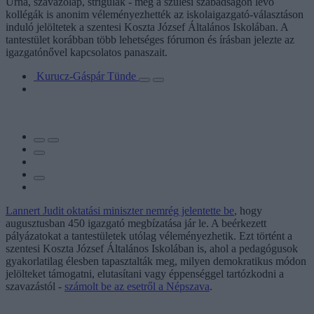
Urna, szavazólap, strigulák - még a szülési szabadságon lévő
kollégák is anonim véleményezhették az iskolaigazgató-választáson
induló jelöltetek a szentesi Koszta József Általános Iskolában. A
tantestület korábban több lehetséges fórumon és írásban jelezte az
igazgatónővel kapcsolatos panaszait.
Kurucz-Gáspár Tünde
Lannert Judit oktatási miniszter nemrég jelentette be
, hogy
augusztusban 450 igazgató megbízatása jár le. A beérkezett
pályázatokat a tantestületek utólag véleményezhetik. Ezt történt a
szentesi Koszta József Általános Iskolában is, ahol a pedagógusok
gyakorlatilag élesben tapasztalták meg, milyen demokratikus módon
jelölteket támogatni, elutasítani vagy éppenséggel tartózkodni a
szavazástól -
számolt be az esetről a Népszava
.