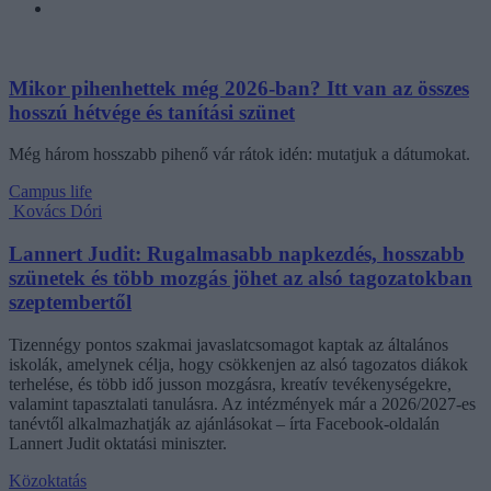
Mikor pihenhettek még 2026-ban? Itt van az összes
hosszú hétvége és tanítási szünet
Még három hosszabb pihenő vár rátok idén: mutatjuk a dátumokat.
Campus life
Kovács Dóri
Lannert Judit: Rugalmasabb napkezdés, hosszabb
szünetek és több mozgás jöhet az alsó tagozatokban
szeptembertől
Tizennégy pontos szakmai javaslatcsomagot kaptak az általános
iskolák, amelynek célja, hogy csökkenjen az alsó tagozatos diákok
terhelése, és több idő jusson mozgásra, kreatív tevékenységekre,
valamint tapasztalati tanulásra. Az intézmények már a 2026/2027-es
tanévtől alkalmazhatják az ajánlásokat – írta Facebook-oldalán
Lannert Judit oktatási miniszter.
Közoktatás