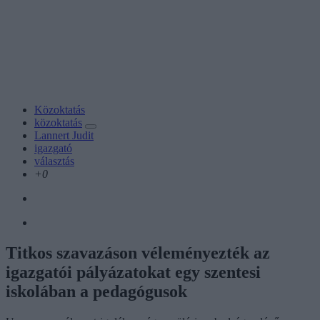
Közoktatás
közoktatás
Lannert Judit
igazgató
választás
+0
Titkos szavazáson véleményezték az
igazgatói pályázatokat egy szentesi
iskolában a pedagógusok