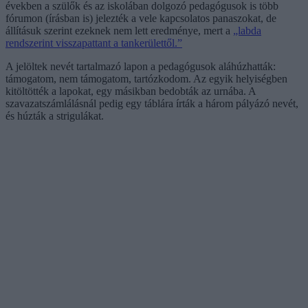
években a szülők és az iskolában dolgozó pedagógusok is több
fórumon (írásban is) jelezték a vele kapcsolatos panaszokat, de
állításuk szerint ezeknek nem lett eredménye, mert a
„labda
rendszerint visszapattant a tankerülettől.”
A jelöltek nevét tartalmazó lapon a pedagógusok aláhúzhatták:
támogatom, nem támogatom, tartózkodom. Az egyik helyiségben
kitöltötték a lapokat, egy másikban bedobták az urnába. A
szavazatszámlálásnál pedig egy táblára írták a három pályázó nevét,
és húzták a strigulákat.