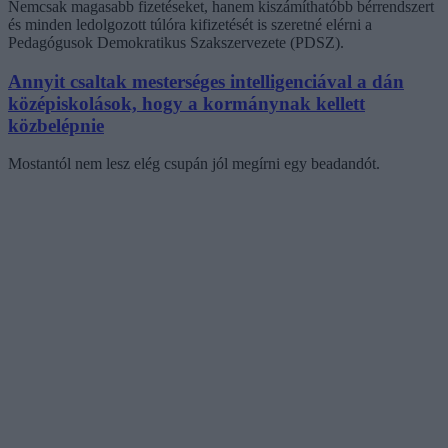
Nemcsak magasabb fizetéseket, hanem kiszámíthatóbb bérrendszert
és minden ledolgozott túlóra kifizetését is szeretné elérni a
Pedagógusok Demokratikus Szakszervezete (PDSZ).
Annyit csaltak mesterséges intelligenciával a dán
középiskolások, hogy a kormánynak kellett
közbelépnie
Mostantól nem lesz elég csupán jól megírni egy beadandót.