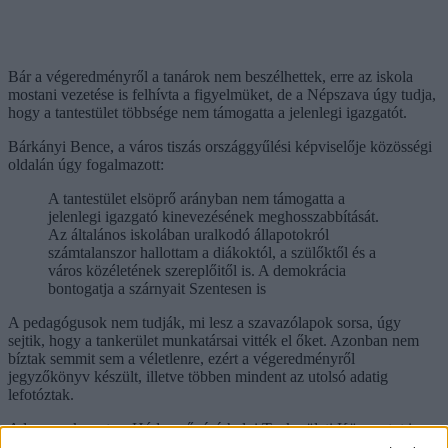
Bár a végeredményről a tanárok nem beszélhettek, erre az iskola
mostani vezetése is felhívta a figyelmüket, de a Népszava úgy tudja,
hogy a tantestület többsége nem támogatta a jelenlegi igazgatót.
Bárkányi Bence, a város tiszás országgyűlési képviselője közösségi
oldalán úgy fogalmazott:
A tantestület elsöprő arányban nem támogatta a
jelenlegi igazgató kinevezésének meghosszabbítását.
Az általános iskolában uralkodó állapotokról
számtalanszor hallottam a diákoktól, a szülőktől és a
város közéletének szereplőitől is. A demokrácia
bontogatja a szárnyait Szentesen is
A pedagógusok nem tudják, mi lesz a szavazólapok sorsa, úgy
sejtik, hogy a tankerület munkatársai vitték el őket. Azonban nem
bíztak semmit sem a véletlenre, ezért a végeredményről
jegyzőkönyv készült, illetve többen mindent az utolsó adatig
lefotóztak.
A lap megkereste a Hódmezővásárhelyi Tankerületi Központot is,
melynek vezetője Miklós Anikó annyit írt, hogy „az irányadó