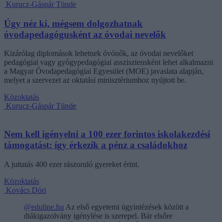
Kurucz-Gáspár Tünde
Úgy néz ki, mégsem dolgozhatnak
óvodapedagógusként az óvodai nevelők
Kizárólag diplomások lehetnek óvónők, az óvodai nevelőket
pedagógiai vagy gyógypedagógiai asszisztensként lehet alkalmazni
a Magyar Óvodapedagógiai Egyesület (MOE) javaslata alapján,
melyet a szervezet az oktatási minisztériumhoz nyújtott be.
Közoktatás
Kurucz-Gáspár Tünde
Nem kell igényelni a 100 ezer forintos iskolakezdési
támogatást: így érkezik a pénz a családokhoz
A juttatás 400 ezer rászoruló gyereket érint.
Közoktatás
Kovács Dóri
@eduline.hu
Az első egyetemi ügyintézések között a
diákigazolvány igénylése is szerepel. Bár elsőre