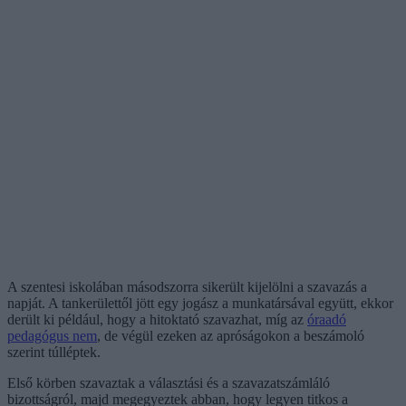
A szentesi iskolában másodszorra sikerült kijelölni a szavazás a
napját. A tankerülettől jött egy jogász a munkatársával együtt, ekkor
derült ki például, hogy a hitoktató szavazhat, míg az
óraadó
pedagógus nem
, de végül ezeken az apróságokon a beszámoló
szerint túlléptek.
Első körben szavaztak a választási és a szavazatszámláló
bizottságról, majd megegyeztek abban, hogy legyen titkos a