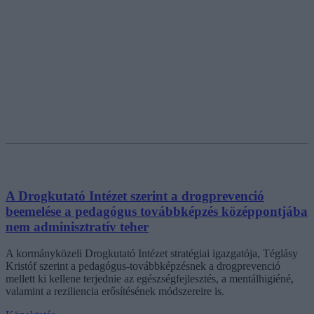
A Drogkutató Intézet szerint a drogprevenció
beemelése a pedagógus továbbképzés középpontjába
nem adminisztratív teher
A kormányközeli Drogkutató Intézet stratégiai igazgatója, Téglásy
Kristóf szerint a pedagógus-továbbképzésnek a drogprevenció
mellett ki kellene terjednie az egészségfejlesztés, a mentálhigiéné,
valamint a reziliencia erősítésének módszereire is.