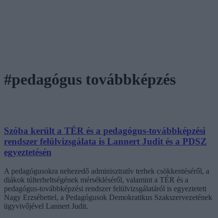
#pedagógus továbbképzés
Szóba került a TÉR és a pedagógus-továbbképzési
rendszer felülvizsgálata is Lannert Judit és a PDSZ
egyeztetésén
A pedagógusokra nehezedő adminisztratív terhek csökkentéséről, a
diákok túlterheltségének mérsékléséről, valamint a TÉR és a
pedagógus-továbbképzési rendszer felülvizsgálatáról is egyeztetett
Nagy Erzsébettel, a Pedagógusok Demokratikus Szakszervezetének
ügyvivőjével Lannert Judit.