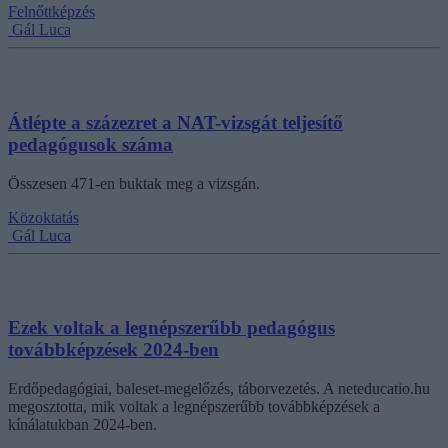
Felnőttképzés
Gál Luca
Átlépte a százezret a NAT-vizsgát teljesítő
pedagógusok száma
Összesen 471-en buktak meg a vizsgán.
Közoktatás
Gál Luca
Ezek voltak a legnépszerűbb pedagógus
továbbképzések 2024-ben
Erdőpedagógiai, baleset-megelőzés, táborvezetés. A neteducatio.hu
megosztotta, mik voltak a legnépszerűbb továbbképzések a
kínálatukban 2024-ben.