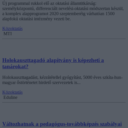
Új programmal rukkol elő az oktatási államtitkárság:
személyközpontú, differenciált nevelési-oktatási módszertan készül,
a komplex alapprogramot 2020 szeptemberéig várhatóan 1500
alapfokú oktatási intézmény vezeti be.
Közoktatás
MTI
Holokauszttagadó alapítvány is képezheti a
tanárokat?
Holokauszttagadást, kézrátétellel gyógyítást, 5000 éves szkíta-hun-
magyar őstörténetet hirdető szervezetek is...
Közoktatás
Eduline
Változhatnak a pedagógus-továbbképzés szabályai