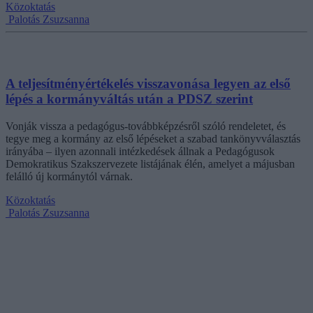
Közoktatás
Palotás Zsuzsanna
A teljesítményértékelés visszavonása legyen az első
lépés a kormányváltás után a PDSZ szerint
Vonják vissza a pedagógus-továbbképzésről szóló rendeletet, és
tegye meg a kormány az első lépéseket a szabad tankönyvválasztás
irányába – ilyen azonnali intézkedések állnak a Pedagógusok
Demokratikus Szakszervezete listájának élén, amelyet a májusban
felálló új kormánytól várnak.
Közoktatás
Palotás Zsuzsanna