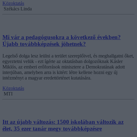
Közoktatás
Székács Linda
Mi vár a pedagógusokra a következő években?
Újabb továbbképzések jöhetnek?
Legelső dolga lesz leülni a terület szereplőivel, és meghallgatni őket,
egyeztetni velük - ezt ígérte az oktatásban dolgozóknak Kásler
Miklós, az emberi erőforrások minisztere a Demokratának adott
interjúban, amelyben arra is kitért: létre kellene hozni egy új
intézményt a magyar eredettörténet kutatására.
Közoktatás
MTI
Itt az újabb változás: 1500 iskolában változik az
élet, 35 ezer tanár megy továbbképzésre