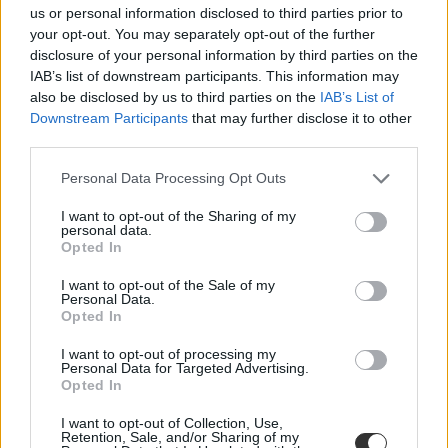
us or personal information disclosed to third parties prior to
Radnóti Színház és a BME együttműködésében
your opt-out. You may separately opt-out of the further
disclosure of your personal information by third parties on the
A program különösen azoknak szól, akik szeretnék bővíteni szakmai
eszköztárukat, és olyan módszereket keresnek, amelyek a tanulók
IAB’s list of downstream participants. This information may
aktív részvételére, felelősségvállalására és együttműködésére
also be disclosed by us to third parties on the
IAB’s List of
építenek.
Downstream Participants
that may further disclose it to other
third parties.
Felnőttképzés
Gál Luca
Personal Data Processing Opt Outs
I want to opt-out of the Sharing of my
personal data.
Opted In
Az ingyenestől a több százezer forintosig lehet
válogatni pedagógus-továbbképzésekből
I want to opt-out of the Sale of my
Personal Data.
Január 1-jétől átalakult a pedagógus-továbbképzés rendszere: a
Opted In
korábbi hétéves ciklust felváltotta egy ötéves struktúra, új
tartalmakkal és szabályokkal. Megnéztük, milyen képzések közül
I want to opt-out of processing my
Personal Data for Targeted Advertising.
válogathatnak a pedagógusok, és mennyibe kerülhet mindez.
Opted In
Felnőttképzés
Gál Luca
I want to opt-out of Collection, Use,
Retention, Sale, and/or Sharing of my