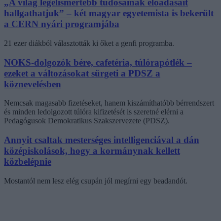
„A világ legelismertebb tudósainak előadásait
hallgathatjuk” – két magyar egyetemista is bekerült
a CERN nyári programjába
21 ezer diákból választották ki őket a genfi programba.
NOKS-dolgozók bére, cafetéria, túlórapótlék –
ezeket a változásokat sürgeti a PDSZ a
köznevelésben
Nemcsak magasabb fizetéseket, hanem kiszámíthatóbb bérrendszert
és minden ledolgozott túlóra kifizetését is szeretné elérni a
Pedagógusok Demokratikus Szakszervezete (PDSZ).
Annyit csaltak mesterséges intelligenciával a dán
középiskolások, hogy a kormánynak kellett
közbelépnie
Mostantól nem lesz elég csupán jól megírni egy beadandót.