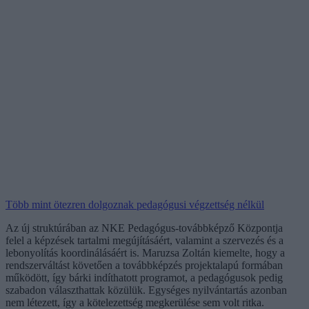
Több mint ötezren dolgoznak pedagógusi végzettség nélkül
Az új struktúrában az NKE Pedagógus-továbbképző Központja
felel a képzések tartalmi megújításáért, valamint a szervezés és a
lebonyolítás koordinálásáért is. Maruzsa Zoltán kiemelte, hogy a
rendszerváltást követően a továbbképzés projektalapú formában
működött, így bárki indíthatott programot, a pedagógusok pedig
szabadon választhattak közülük. Egységes nyilvántartás azonban
nem létezett, így a kötelezettség megkerülése sem volt ritka.