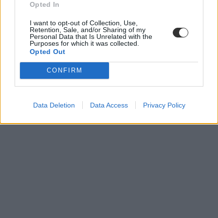
Opted In
képzés
I want to opt-out of Collection, Use,
NKE
Retention, Sale, and/or Sharing of my
Personal Data that Is Unrelated with the
Maruzsa Zoltán
Purposes for which it was collected.
pedagógus továbbképzés
Opted Out
pedagógus képzés
CONFIRM
Data Deletion
Data Access
Privacy Policy