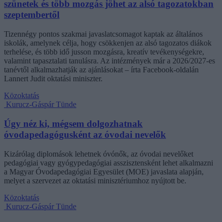
szünetek és több mozgás jöhet az alsó tagozatokban
szeptembertől
Tizennégy pontos szakmai javaslatcsomagot kaptak az általános
iskolák, amelynek célja, hogy csökkenjen az alsó tagozatos diákok
terhelése, és több idő jusson mozgásra, kreatív tevékenységekre,
valamint tapasztalati tanulásra. Az intézmények már a 2026/2027-es
tanévtől alkalmazhatják az ajánlásokat – írta Facebook-oldalán
Lannert Judit oktatási miniszter.
Közoktatás
Kurucz-Gáspár Tünde
Úgy néz ki, mégsem dolgozhatnak
óvodapedagógusként az óvodai nevelők
Kizárólag diplomások lehetnek óvónők, az óvodai nevelőket
pedagógiai vagy gyógypedagógiai asszisztensként lehet alkalmazni
a Magyar Óvodapedagógiai Egyesület (MOE) javaslata alapján,
melyet a szervezet az oktatási minisztériumhoz nyújtott be.
Közoktatás
Kurucz-Gáspár Tünde