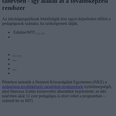
tanévben - így alakul át a továbbképzési
rendszer
Az iskolaigazgatóknak lehetőségük lesz egyes képzéseket előírni a
pedagógusok számára, ha szükségesnek látják.
Eduline/MTI
Pénteken tartották a Nemzeti Közszolgálati Egyetemen (NKE) a
pedagógus-továbbképzés megújított rendszerének
nyitóünnepségét,
ahol Maruzsa Zoltán köznevelési államtitkár bejelentette: az idei
tanévben akár 51 ezer pedagógus is részt vehet a programban –
számolt be az MTI.