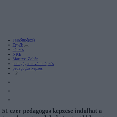
Felnőttképzés
Egyéb
képzés
NKE
Maruzsa Zoltán
pedagógus továbbképzés
pedagógus képzés
+2
51 ezer pedagógus képzése indulhat a