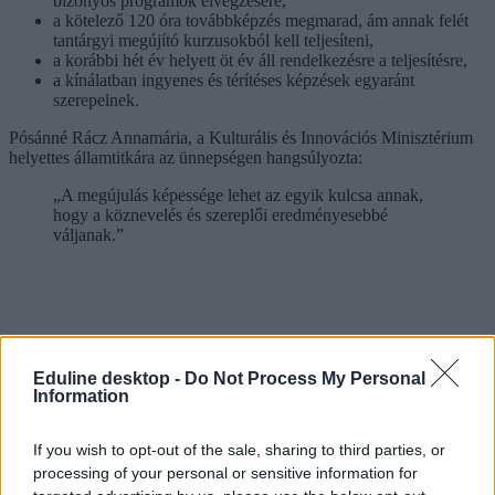
bizonyos programok elvégzésére,
a kötelező 120 óra továbbképzés megmarad, ám annak felét
tantárgyi megújító kurzusokból kell teljesíteni,
a korábbi hét év helyett öt év áll rendelkezésre a teljesítésre,
a kínálatban ingyenes és térítéses képzések egyaránt
szerepelnek.
Pósánné Rácz Annamária, a Kulturális és Innovációs Minisztérium
helyettes államtitkára az ünnepségen hangsúlyozta:
„A megújulás képessége lehet az egyik kulcsa annak,
hogy a köznevelés és szereplői eredményesebbé
váljanak.”
Eduline desktop -
Do Not Process My Personal
Information
If you wish to opt-out of the sale, sharing to third parties, or
processing of your personal or sensitive information for