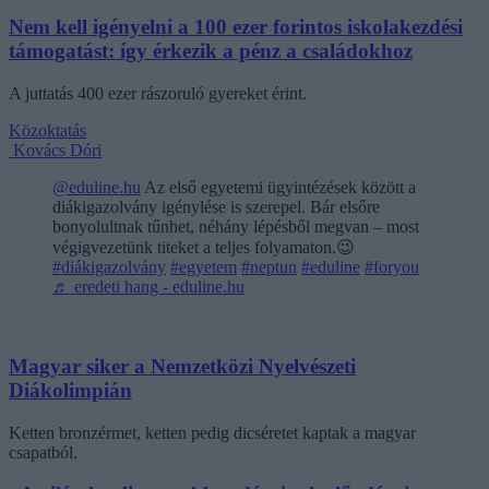
Nem kell igényelni a 100 ezer forintos iskolakezdési
támogatást: így érkezik a pénz a családokhoz
A juttatás 400 ezer rászoruló gyereket érint.
Közoktatás
Kovács Dóri
@eduline.hu
Az első egyetemi ügyintézések között a
diákigazolvány igénylése is szerepel. Bár elsőre
bonyolultnak tűnhet, néhány lépésből megvan – most
végigvezetünk titeket a teljes folyamaton.😉
#diákigazolvány
#egyetem
#neptun
#eduline
#foryou
♬ eredeti hang - eduline.hu
Magyar siker a Nemzetközi Nyelvészeti
Diákolimpián
Ketten bronzérmet, ketten pedig dicséretet kaptak a magyar
csapatból.