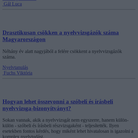
Gál Luca
Drasztikusan csökken a nyelvvizsgázók száma
Magyarországon
Néhány év alatt nagyjából a felére csökkent a nyelvvizsgázók
száma.
Nyelvtanulás
Fuchs Viktória
Hogyan lehet összevonni a szóbeli és írásbeli
nyelvvizsga-bizonyítványt?
Sokan vannak, akik a nyelvvizsgát nem egyszerre, hanem külön-
külön - szóbeli és írásbeli részvizsgaként - teljesítették. Ilyen
esetekben fontos kérdés, hogy miként lehet hivatalosan is igazolni a
komplex nyelvtudást.