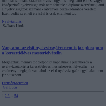
módosítása miatt. Ekkortól kezdve ugyanis a legalább B2-es, vagyis
középszintű nyelvvizsga már nem feltétele a diplomaszerzésnek, ami
a nyelvvizsgázók számának látványos beszakadásához vezetett.
Ezen pedig az emelt érettségi is csak enyhíteni tud.
Nyelvtanulás
Székács Linda
Van, ahol az első nyelvvizsgáért nem is jár pluszpont
a keresztféléves mesterfelvételin
Megnéztük, mennyi többletpontot kaphatnak a jelentkezők a
nyelvvizsgáikért a keresztféléves mesterképzési felvételin – az
eredmény meglepő: van, ahol az első nyelvvizsgáért egyáltalán nem
jár pluszpont.
Érettségi-felvételi
Gál Luca
1
2
3
...
54