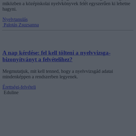
miközben a középiskolai nyelvkönyvek felét egyszerűen ki lehetne
hagyni.
Nyelvtanulás
Palotás Zsuzsanna
A nap kérdése: fel kell tölteni a nyelvvizsga-
bizonyítványt a felvételihez?
Megmutatjuk, mit kell tenned, hogy a nyelvvizsgád adatai
mindenképpen a rendszerben legyenek.
Érettségi-felvételi
Eduline