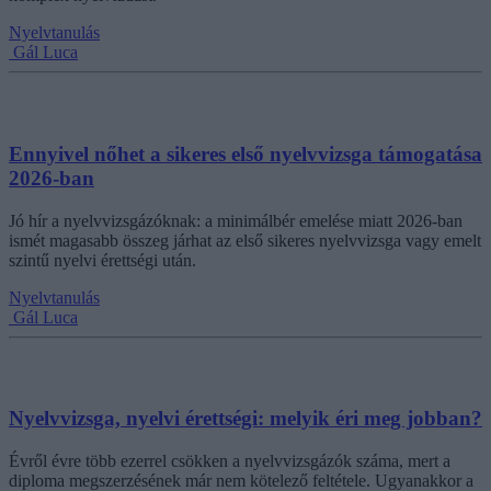
Nyelvtanulás
Gál Luca
Ennyivel nőhet a sikeres első nyelvvizsga támogatása
2026-ban
Jó hír a nyelvvizsgázóknak: a minimálbér emelése miatt 2026-ban
ismét magasabb összeg járhat az első sikeres nyelvvizsga vagy emelt
szintű nyelvi érettségi után.
Nyelvtanulás
Gál Luca
Nyelvvizsga, nyelvi érettségi: melyik éri meg jobban?
Évről évre több ezerrel csökken a nyelvvizsgázók száma, mert a
diploma megszerzésének már nem kötelező feltétele. Ugyanakkor a