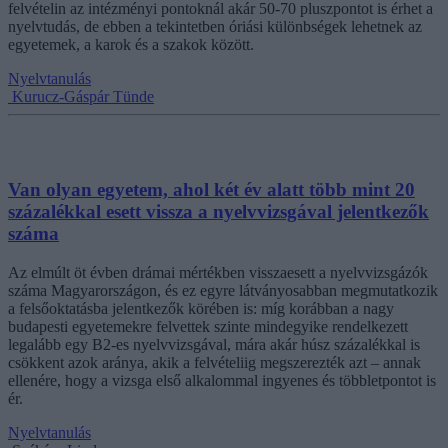
felvételin az intézményi pontoknál akár 50-70 pluszpontot is érhet a
nyelvtudás, de ebben a tekintetben óriási különbségek lehetnek az
egyetemek, a karok és a szakok között.
Nyelvtanulás
Kurucz-Gáspár Tünde
Van olyan egyetem, ahol két év alatt több mint 20
százalékkal esett vissza a nyelvvizsgával jelentkezők
száma
Az elmúlt öt évben drámai mértékben visszaesett a nyelvvizsgázók
száma Magyarországon, és ez egyre látványosabban megmutatkozik
a felsőoktatásba jelentkezők körében is: míg korábban a nagy
budapesti egyetemekre felvettek szinte mindegyike rendelkezett
legalább egy B2-es nyelvvizsgával, mára akár húsz százalékkal is
csökkent azok aránya, akik a felvételiig megszerezték azt – annak
ellenére, hogy a vizsga első alkalommal ingyenes és többletpontot is
ér.
Nyelvtanulás