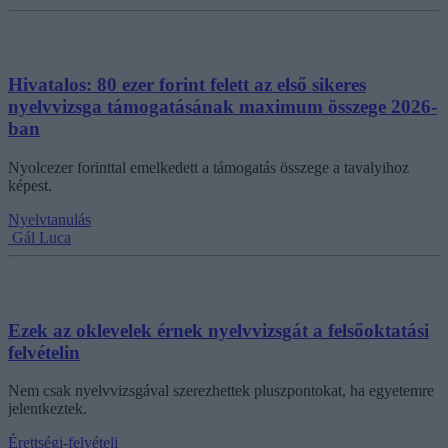
Hivatalos: 80 ezer forint felett az első sikeres
nyelvvizsga támogatásának maximum összege 2026-
ban
Nyolcezer forinttal emelkedett a támogatás összege a tavalyihoz
képest.
Nyelvtanulás
Gál Luca
Ezek az oklevelek érnek nyelvvizsgát a felsőoktatási
felvételin
Nem csak nyelvvizsgával szerezhettek pluszpontokat, ha egyetemre
jelentkeztek.
Érettségi-felvételi