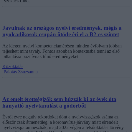
Székács Linda
Javulnak az országos nyelvi eredmények, mégis a
nyolcadikosok csupán ötöde éri el a B2-es szintet
Az idegen nyelvi kompetenciamérésen minden évfolyam jobban
teljesített mint tavaly. Fontos azonban kontextusba tenni az első
pillantásra pozitívnak tűnő eredményeket.
Közoktatás
Palotás Zsuzsanna
Az emelt érettségizők sem húzzák ki az évek óta
hanyatló nyelvtanulást a gödörből
Évről évre negatív rekordokat dönt a nyelvvizsgázók száma az
először csak átmenetileg, a koronavírus-járvány miatt elrendelt
nyelvvizsga-amnesztiák, majd 2022 végén a felsőoktatási törvény