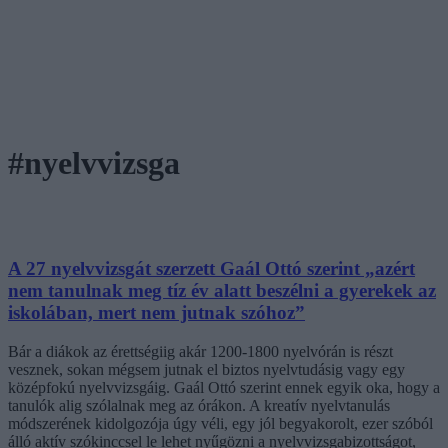
#nyelvvizsga
A 27 nyelvvizsgát szerzett Gaál Ottó szerint „azért
nem tanulnak meg tíz év alatt beszélni a gyerekek az
iskolában, mert nem jutnak szóhoz”
Bár a diákok az érettségiig akár 1200-1800 nyelvórán is részt
vesznek, sokan mégsem jutnak el biztos nyelvtudásig vagy egy
középfokú nyelvvizsgáig. Gaál Ottó szerint ennek egyik oka, hogy a
tanulók alig szólalnak meg az órákon. A kreatív nyelvtanulás
módszerének kidolgozója úgy véli, egy jól begyakorolt, ezer szóból
álló aktív szókinccsel le lehet nyűgözni a nyelvvizsgabizottságot,