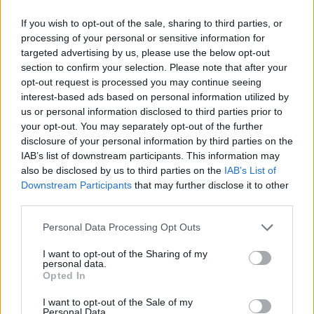
ennyien érték el a B2-es szintet angolból 2025-ben
If you wish to opt-out of the sale, sharing to third parties, or
Tavaly a vizsgázók majdnem 90 százaléka ért el 60 százalékot az
processing of your personal or sensitive information for
emelt szintű angolérettségin, így a vizsgájuk középfokú államilag
targeted advertising by us, please use the below opt-out
elismert nyelvvizsga-bizonyítvánnyal egyenértékű okiratnak
minősül.
section to confirm your selection. Please note that after your
opt-out request is processed you may continue seeing
Érettségi-felvételi
interest-based ads based on personal information utilized by
Palotás Zsuzsanna
us or personal information disclosed to third parties prior to
your opt-out. You may separately opt-out of the further
disclosure of your personal information by third parties on the
IAB’s list of downstream participants. This information may
Érettségi 2026: milyen eredményt kell elérni, hogy a
also be disclosed by us to third parties on the
IAB’s List of
nyelvi érettségi nyelvvizsgának számítson?
Downstream Participants
that may further disclose it to other
third parties.
Fontos, hogy csak emelt szintű nyelvi érettségivel kaphattok
nyelvvizsga-bizonyítványt.
Personal Data Processing Opt Outs
Érettségi-felvételi
I want to opt-out of the Sharing of my
Fuchs Viktória
personal data.
Opted In
I want to opt-out of the Sale of my
Personal Data.