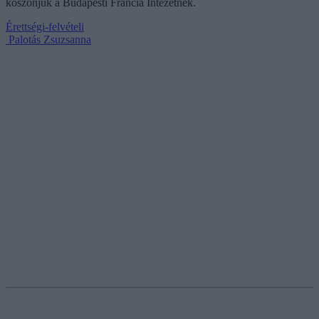
köszönjük a Budapesti Francia Intézetnek.
Érettségi-felvételi
Palotás Zsuzsanna