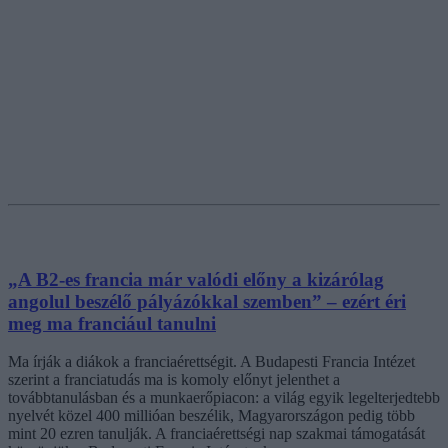
„A B2-es francia már valódi előny a kizárólag
angolul beszélő pályázókkal szemben” – ezért éri
meg ma franciául tanulni
Ma írják a diákok a franciaérettségit. A Budapesti Francia Intézet
szerint a franciatudás ma is komoly előnyt jelenthet a
továbbtanulásban és a munkaerőpiacon: a világ egyik legelterjedtebb
nyelvét közel 400 millióan beszélik, Magyarországon pedig több
mint 20 ezren tanulják. A franciaérettségi nap szakmai támogatását