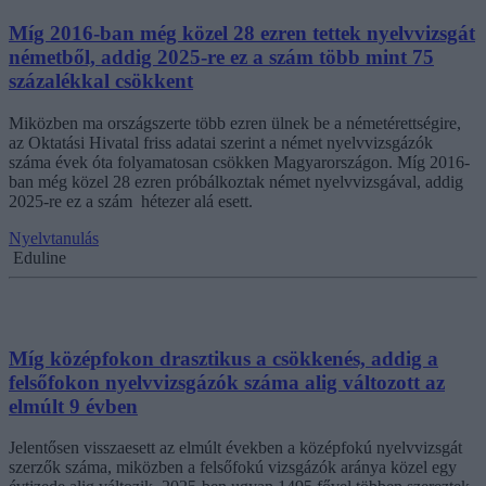
Míg 2016-ban még közel 28 ezren tettek nyelvvizsgát
németből, addig 2025-re ez a szám több mint 75
százalékkal csökkent
Miközben ma országszerte több ezren ülnek be a németérettségire,
az Oktatási Hivatal friss adatai szerint a német nyelvvizsgázók
száma évek óta folyamatosan csökken Magyarországon. Míg 2016-
ban még közel 28 ezren próbálkoztak német nyelvvizsgával, addig
2025-re ez a szám hétezer alá esett.
Nyelvtanulás
Eduline
Míg középfokon drasztikus a csökkenés, addig a
felsőfokon nyelvvizsgázók száma alig változott az
elmúlt 9 évben
Jelentősen visszaesett az elmúlt években a középfokú nyelvvizsgát
szerzők száma, miközben a felsőfokú vizsgázók aránya közel egy