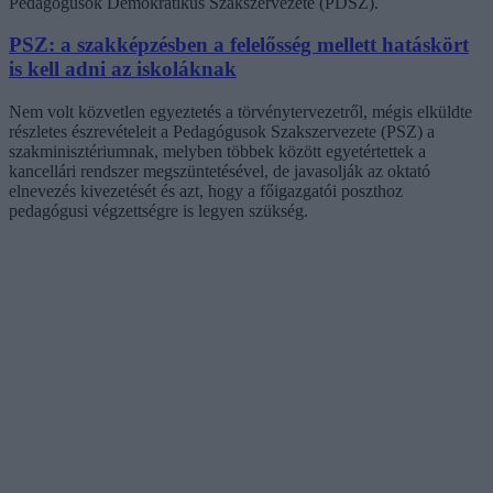
Pedagógusok Demokratikus Szakszervezete (PDSZ).
PSZ: a szakképzésben a felelősség mellett hatáskört
is kell adni az iskoláknak
Nem volt közvetlen egyeztetés a törvénytervezetről, mégis elküldte
részletes észrevételeit a Pedagógusok Szakszervezete (PSZ) a
szakminisztériumnak, melyben többek között egyetértettek a
kancellári rendszer megszüntetésével, de javasolják az oktató
elnevezés kivezetését és azt, hogy a főigazgatói poszthoz
pedagógusi végzettségre is legyen szükség.