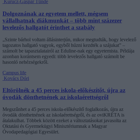
Kurucz-Gáspár Tünde
Dolgoznának az egyetem mellett, mégsem
vállalhatnak diákmunkát – több mint százezer
levelezős hallgatót érinthet a szabály
„Szinte bárhol voltam állásinterjún, mikor megtudták, hogy levelező
tagozatos hallgató vagyok, egyből húzni kezdték a szájukat” –
számolt be tapasztalatairól az Eduline-nak egy egyetemista. Példája
azonban korántsem egyedi: több levelezős hallgató számolt be
hasonló nehézségekről.
Campus life
Kovács Dóri
Eltörölnék a 45 perces iskola-előkészítőt, újra az
óvodák dönthetnének az iskolaérettségről
Megszűnhet a 45 perces iskola-előkészítő foglalkozás, újra az
óvodák dönthetnének az iskolaérettségről, és az oviKRÉTA is
átalakulhat. Többek között ezeket a változtatásokat javasolta az
Oktatási és Gyermekügyi Minisztériumnak a Magyar
Óvodapedagógiai Egyesület.