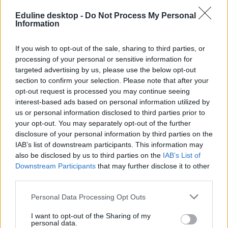
Eduline desktop -
Do Not Process My Personal
Nehezebb mint tavaly és távolodik a B1-es szinttől -
Information
ilyennek látta a szaktanár a középszintű
angolérettségit
If you wish to opt-out of the sale, sharing to third parties, or
processing of your personal or sensitive information for
„Ez most nehezebbnek tűnik. Volt, ahol kellett gondolkodni, és
volt, ami nem volt egyértelmű” – mondta az Eduline-nak Pásztiné
targeted advertising by us, please use the below opt-out
Fritz Adrienn angoltanár, a LanguageCert Nyelvvizsgaközpont
section to confirm your selection. Please note that after your
vezetője a 2026-os középszintű angolérettségiről.
opt-out request is processed you may continue seeing
interest-based ads based on personal information utilized by
us or personal information disclosed to third parties prior to
your opt-out. You may separately opt-out of the further
disclosure of your personal information by third parties on the
IAB’s list of downstream participants. This information may
also be disclosed by us to third parties on the
IAB’s List of
Downstream Participants
that may further disclose it to other
third parties.
Personal Data Processing Opt Outs
I want to opt-out of the Sharing of my
personal data.