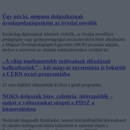
Úgy néz ki, mégsem dolgozhatnak
óvodapedagógusként az óvodai nevelők
Kizárólag diplomások lehetnek óvónők, az óvodai nevelőket
pedagógiai vagy gyógypedagógiai asszisztensként lehet alkalmazni
a Magyar Óvodapedagógiai Egyesület (MOE) javaslata alapján,
melyet a szervezet az oktatási minisztériumhoz nyújtott be.
„A világ legelismertebb tudósainak előadásait
hallgathatjuk” – két magyar egyetemista is bekerült
a CERN nyári programjába
21 ezer diákból választották ki őket a genfi programba.
NOKS-dolgozók bére, cafetéria, túlórapótlék –
ezeket a változásokat sürgeti a PDSZ a
köznevelésben
Nemcsak magasabb fizetéseket, hanem kiszámíthatóbb bérrendszert
és minden ledolgozott túlóra kifizetését is szeretné elérni a