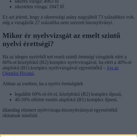
sikeres vizsga: 4963 fő
sikertelen vizsga: 1847 fő
Ez azt jelenti, hogy a sikerességi arány nagyjából 73 százalékos volt,
míg a vizsgázók 27 százaléka nem szerzett bizonyítványt.
Mikor ér nyelvvizsgát az emelt szintű
nyelvi érettségi?
Ha az idegen nyelvből tett emelt szintű érettségi vizsgátok eléri a
60%-ot középfokú (B2) komplex nyelvvizsgával, ha eléri a 40%-ot
alapfokú (B1) komplex nyelvvizsgával egyenértékű –
írja az
Oktatási Hivatal
.
Abban az esetben, ha a nyelvi érettségitek
legalább 60%-ot ért el, középfokú (B2) komplex típusú,
40-59% elérése esetén alapfokú (B1) komplex típusú,
államilag elismert nyelvvizsga-bizonyítvánnyal egyenértékű
okiratnak minősül.