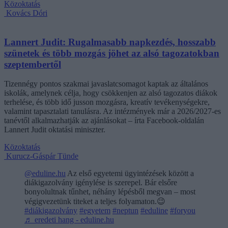
Közoktatás
Kovács Dóri
Lannert Judit: Rugalmasabb napkezdés, hosszabb
szünetek és több mozgás jöhet az alsó tagozatokban
szeptembertől
Tizennégy pontos szakmai javaslatcsomagot kaptak az általános
iskolák, amelynek célja, hogy csökkenjen az alsó tagozatos diákok
terhelése, és több idő jusson mozgásra, kreatív tevékenységekre,
valamint tapasztalati tanulásra. Az intézmények már a 2026/2027-es
tanévtől alkalmazhatják az ajánlásokat – írta Facebook-oldalán
Lannert Judit oktatási miniszter.
Közoktatás
Kurucz-Gáspár Tünde
@eduline.hu
Az első egyetemi ügyintézések között a
diákigazolvány igénylése is szerepel. Bár elsőre
bonyolultnak tűnhet, néhány lépésből megvan – most
végigvezetünk titeket a teljes folyamaton.😉
#diákigazolvány
#egyetem
#neptun
#eduline
#foryou
♬ eredeti hang - eduline.hu