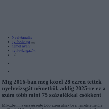
Nyelvtanulás
nyelvvizsga
német nyelv
nyelvvizsgázók
+0
Míg 2016-ban még közel 28 ezren tettek
nyelvvizsgát németből, addig 2025-re ez a
szám több mint 75 százalékkal csökkent
Miközben ma országszerte több ezren ülnek be a németérettségire,