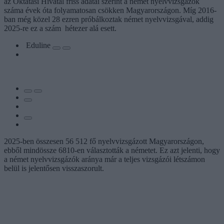
az Oktatási Hivatal friss adatai szerint a német nyelvvizsgázók
száma évek óta folyamatosan csökken Magyarországon. Míg 2016-
ban még közel 28 ezren próbálkoztak német nyelvvizsgával, addig
2025-re ez a szám hétezer alá esett.
Eduline
2025-ben összesen 56 512 fő nyelvvizsgázott Magyarországon,
ebből mindössze 6810-en választották a németet. Ez azt jelenti, hogy
a német nyelvvizsgázók aránya már a teljes vizsgázói létszámon
belül is jelentősen visszaszorult.