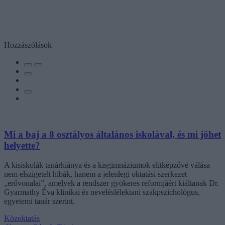
Hozzászólások
Mi a baj a 8 osztályos általános iskolával, és mi jöhet
helyette?
A kisiskolák tanárhiánya és a kisgimnáziumok elitképzővé válása
nem elszigetelt hibák, hanem a jelenlegi oktatási szerkezet
„erővonalai”, amelyek a rendszer gyökeres reformjáért kiáltanak Dr.
Gyarmathy Éva klinikai és neveléslélektani szakpszichológus,
egyetemi tanár szerint.
Közoktatás