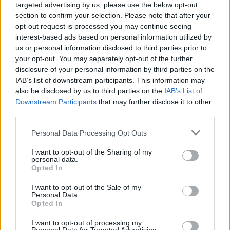
Május 7-én angol nyelvből középszinten 47 082, emelt szinten pedig
targeted advertising by us, please use the below opt-out
29 084 diák érettségizik. Az egész napos tudósításunkban minden
section to confirm your selection. Please note that after your
fontos információt megtalálhattok. A mai angolérettségi nap szakmai
opt-out request is processed you may continue seeing
támogatását, köszönjük a LanguageCert Nyelvvizsgaközpontnak.
interest-based ads based on personal information utilized by
us or personal information disclosed to third parties prior to
your opt-out. You may separately opt-out of the further
disclosure of your personal information by third parties on the
IAB’s list of downstream participants. This information may
also be disclosed by us to third parties on the
IAB’s List of
Downstream Participants
that may further disclose it to other
third parties.
Personal Data Processing Opt Outs
I want to opt-out of the Sharing of my
personal data.
Opted In
I want to opt-out of the Sale of my
Personal Data.
Opted In
érettségi 2026
angolérettségi
I want to opt-out of processing my
angol érettségi