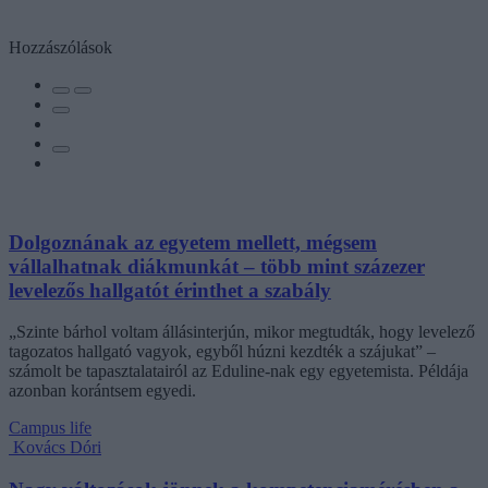
Hozzászólások
Dolgoznának az egyetem mellett, mégsem
vállalhatnak diákmunkát – több mint százezer
levelezős hallgatót érinthet a szabály
„Szinte bárhol voltam állásinterjún, mikor megtudták, hogy levelező
tagozatos hallgató vagyok, egyből húzni kezdték a szájukat” –
számolt be tapasztalatairól az Eduline-nak egy egyetemista. Példája
azonban korántsem egyedi.
Campus life
Kovács Dóri