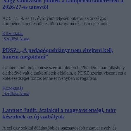
Nagy változások jönnek a kompetenciamérésben a
2026/27-es tanévtől
Az 5., 7., 9. és 11. évfolyam teljesen kikerül az országos
kompetenciamérésből, és több tárgy mérése is megszűnik.
Közoktatás
Szöllősi Anna
PDSZ: „A pedagógushiányt nem elrejteni kell,
hanem megoldani”
Lannert Judit bejelentése szerint minden betöltetlen tanári álláshely
elérhetővé vált a tankerületek oldalain, a PDSZ szerint viszont ezt a
kötelezettséget fontos lenne törvényben is rögzíteni.
Közoktatás
Szöllősi Anna
Lannert Judit: átalakul a magyarérettségi, már
készülnek az új szabályok
A cél egy sokkal átláthatóbb és igazságosabb magyar nyelv és