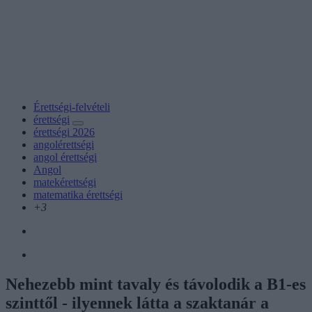
Érettségi-felvételi
érettségi
érettségi 2026
angolérettségi
angol érettségi
Angol
matekérettségi
matematika érettségi
+3
Nehezebb mint tavaly és távolodik a B1-es
szinttől - ilyennek látta a szaktanár a