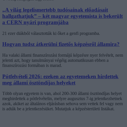
„A világ legelismertebb tudósainak előadásait
hallgathatjuk” – két magyar egyetemista is bekerült
a CERN nyári programjába
21 ezer diákból választották ki őket a genfi programba.
Hogyan tudsz átkerülni fizetős képzésről államira?
Ha valaki állami finanszírozási formájú képzésre nyer felvételt, nem
jelenti azt, hogy tanulmányai végéig automatikusan ebben a
finanszírozási formában is marad.
Pótfelvételi 2026: ezeken az egyetemeken hirdettek
meg állami ösztöndíjas helyeket
Több olyan egyetem is van, ahol 200-300 állami ösztöndíjas helyet
meghirdettek a pótfelvételin, melyre augusztus 7-ig jelentkezhetnek
azok, akiket az általános eljárásban sehova sem vettek fel vagy nem
is adták be a jelentkezésüket. Mutatjuk a képzésterületi listákat.