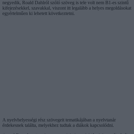
negyedik, Roald Dahlról szóló szöveg is tele volt nem B1-es szintű
kifejezésekkel, szavakkal, viszont itt legalább a helyes megoldásokat
egyértelműen ki lehetett következtetni.
A nyelvhelyességi rész szövegeit tematikájában a nyelvtanár
érdekesnek találta, melyekhez tudtak a diákok kapcsolódni.