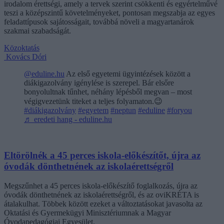
irodalom érettségi, amely a tervek szerint csökkenti és egyértelművé
teszi a középszintű követelményeket, pontosan megszabja az egyes
feladattípusok sajátosságait, továbbá növeli a magyartanárok
szakmai szabadságát.
Közoktatás
Kovács Dóri
@eduline.hu
Az első egyetemi ügyintézések között a
diákigazolvány igénylése is szerepel. Bár elsőre
bonyolultnak tűnhet, néhány lépésből megvan – most
végigvezetünk titeket a teljes folyamaton.😉
#diákigazolvány
#egyetem
#neptun
#eduline
#foryou
♬ eredeti hang - eduline.hu
Eltörölnék a 45 perces iskola-előkészítőt, újra az
óvodák dönthetnének az iskolaérettségről
Megszűnhet a 45 perces iskola-előkészítő foglalkozás, újra az
óvodák dönthetnének az iskolaérettségről, és az oviKRÉTA is
átalakulhat. Többek között ezeket a változtatásokat javasolta az
Oktatási és Gyermekügyi Minisztériumnak a Magyar
Óvodapedagógiai Egyesület.