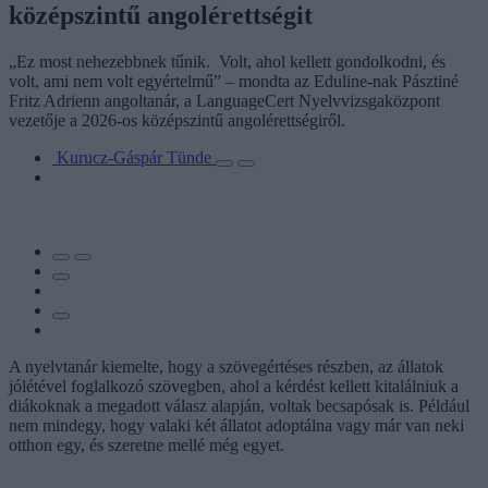
középszintű angolérettségit
„Ez most nehezebbnek tűnik. Volt, ahol kellett gondolkodni, és
volt, ami nem volt egyértelmű” – mondta az Eduline-nak Pásztiné
Fritz Adrienn angoltanár, a LanguageCert Nyelvvizsgaközpont
vezetője a 2026-os középszintű angolérettségiről.
Kurucz-Gáspár Tünde
A nyelvtanár kiemelte, hogy a szövegértéses részben, az állatok
jólétével foglalkozó szövegben, ahol a kérdést kellett kitalálniuk a
diákoknak a megadott válasz alapján, voltak becsapósak is. Például
nem mindegy, hogy valaki két állatot adoptálna vagy már van neki
otthon egy, és szeretne mellé még egyet.