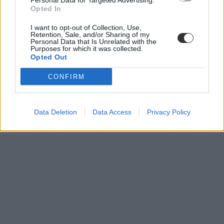
Personal Data for Targeted Advertising.
Angol
Opted In
matekérettségi
matematika érettségi
I want to opt-out of Collection, Use,
Retention, Sale, and/or Sharing of my
Personal Data that Is Unrelated with the
Purposes for which it was collected.
Opted Out
CONFIRM
Data Deletion
Data Access
Privacy Policy