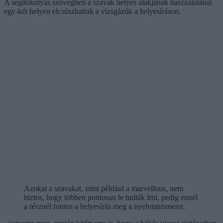
A segítőkutyás szövegben a szavak helyes alakjának használatánál
egy-két helyen elcsúszhattak a vizsgázók a helyesíráson.
Azokat a szavakat, mint például a marvellous, nem
biztos, hogy többen pontosan le tudták írni, pedig ennél
a résznél fontos a helyesírás meg a nyelvtanismeret.