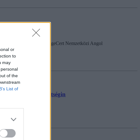
mogatását köszönjük a LanguageCert Nemzetközi Angol
sonal or
ection to
ou may
 personal
out of the
 downstream
B’s List of
ákoknak az angolérettségin