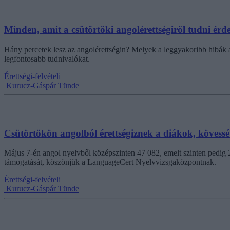
Minden, amit a csütörtöki angolérettségiről tudni érd
Hány percetek lesz az angolérettségin? Melyek a leggyakoribb hibák a
legfontosabb tudnivalókat.
Érettségi-felvételi
Kurucz-Gáspár Tünde
Csütörtökön angolból érettségiznek a diákok, kövessé
Május 7-én angol nyelvből középszinten 47 082, emelt szinten pedig 
támogatását, köszönjük a LanguageCert Nyelvvizsgaközpontnak.
Érettségi-felvételi
Kurucz-Gáspár Tünde