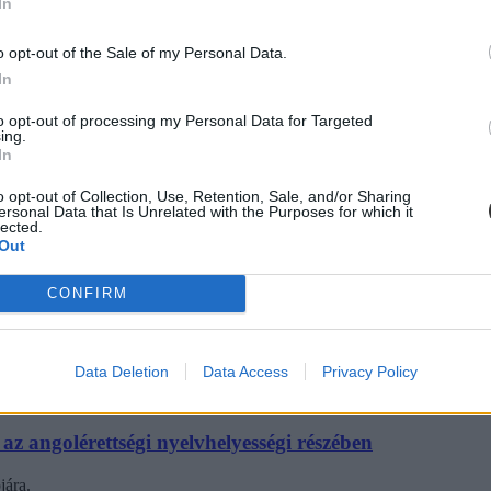
In
 élő gorillája – ilyen szövegek vannak a középszintű an
o opt-out of the Sale of my Personal Data.
In
n az angolérettségin.
to opt-out of processing my Personal Data for Targeted
ing.
In
o opt-out of Collection, Use, Retention, Sale, and/or Sharing
ersonal Data that Is Unrelated with the Purposes for which it
lected.
aktanár az angolérettségi első két részét
Out
nálat a középszintű angolérettségin - mondta az Eduline által megkérdez
CONFIRM
Data Deletion
Data Access
Privacy Policy
az angolérettségi nyelvhelyességi részében
jára.