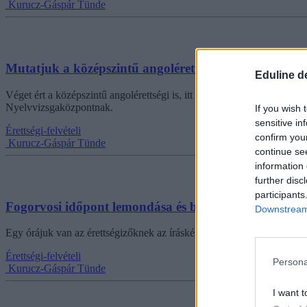
Kurucz-Gáspár Tünde
Mutatjuk a középszintű angolérettségi szövegértés ré
Eduline d
Véget ért a középszintű angolérettségi is, itt vannak a szövegértés 
Nyelvvizsgaközpontnak.
If you wish 
sensitive in
Érettségi-felvételi
confirm you
Kurucz-Gáspár Tünde
continue se
information 
further disc
participants
Fogorvosi időpont lemondása és baráti tanács online 
Downstream 
Egy órájuk van az érettségizőknek az íráskészség feladatrészre, amib
Érettségi-felvételi
Persona
Kurucz-Gáspár Tünde
I want t