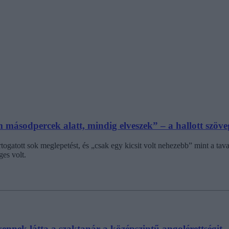
másodpercek alatt, mindig elveszek” – a hallott szöveg
rtogatott sok meglepetést, és „csak egy kicsit volt nehezebb” mint a tav
ges volt.
lyennek látta a szaktanár a középszintű angolérettségit