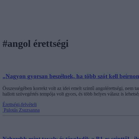
#angol érettségi
„Nagyon gyorsan beszélnek, ha több szót kell beírnom 
Összességében korrekt volt az idei emelt szintű angolérettségi, nem ta
hallott szövegértés tempója volt gyors, és több helyes válasz is lehetsé
Érettségi-felvételi
Palotás Zsuzsanna
Nehezebb mint tavaly és távolodik a B1-es szinttől - i