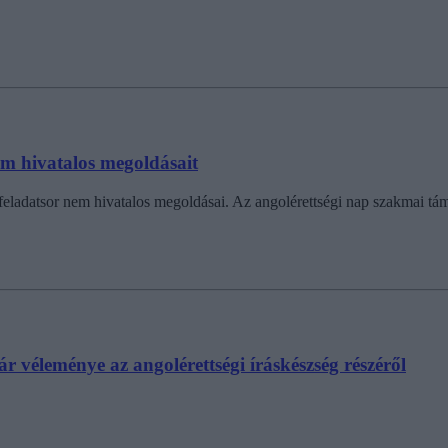
em hivatalos megoldásait
ség feladatsor nem hivatalos megoldásai. Az angolérettségi nap szakma
ár véleménye az angolérettségi íráskészség részéről