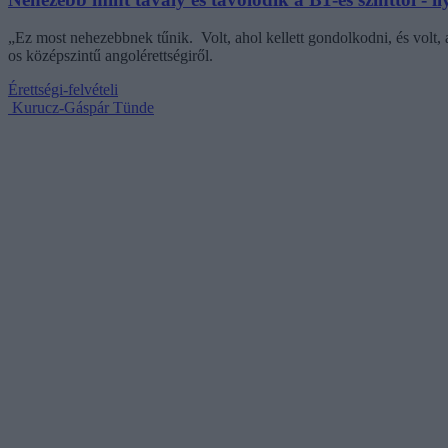
„Ez most nehezebbnek tűnik. Volt, ahol kellett gondolkodni, és volt
os középszintű angolérettségiről.
Érettségi-felvételi
Kurucz-Gáspár Tünde