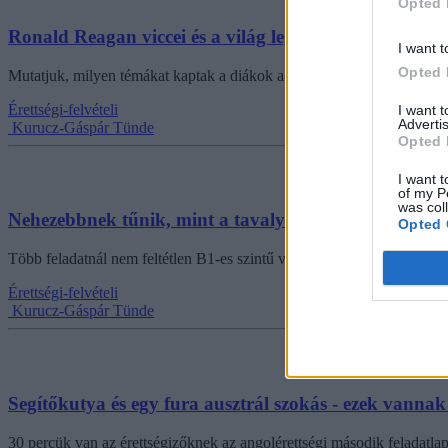
Opted 
Ronald Reagan viccei és a világ legidősebb, fogságban
I want t
Opted 
Mutatjuk, milyen témákat kaptak a diákok a hallás utáni szövegértésbe
Érettségi-felvételi
I want 
Advertis
Kurucz-Gáspár Tünde
Opted 
I want t
of my P
was col
Nehezebbnek tűnik, mint a tavalyi - ilyennek látta a sz
Opted 
Több feladatnál nem feltétlen B1-es szintű volt a téma vagy a szóhasz
Érettségi-felvételi
Kurucz-Gáspár Tünde
Segítőkutya és egy fura ausztrál szokás - ezek vannak 
30 percük van az érettségizőknek az angolérettségi második feladatlap