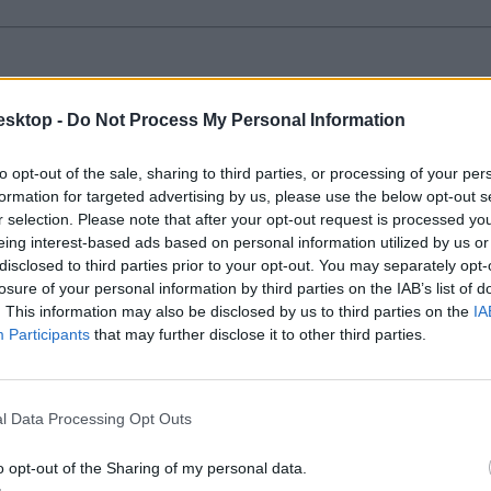
szének nem hivatalos megoldásait
esktop -
Do Not Process My Personal Information
feladatsor nem hivatalos megoldásai. Az angolérettségi nap szakmai tá
to opt-out of the sale, sharing to third parties, or processing of your per
formation for targeted advertising by us, please use the below opt-out s
r selection. Please note that after your opt-out request is processed y
eing interest-based ads based on personal information utilized by us or
disclosed to third parties prior to your opt-out. You may separately opt-
losure of your personal information by third parties on the IAB’s list of
. This information may also be disclosed by us to third parties on the
IA
csoportban – ilyen témákban kell szöveget írniuk a di
Participants
that may further disclose it to other third parties.
en egy rövid és egy hosszú szöveget kell megírniuk.
l Data Processing Opt Outs
o opt-out of the Sharing of my personal data.