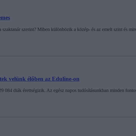
emes
 szaktanár szerint? Miben különbözik a közép- és az emelt szint és mi
tek velünk élőben az Eduline-on
29 084 diák érettségizik. Az egész napos tudósításunkban minden fontos