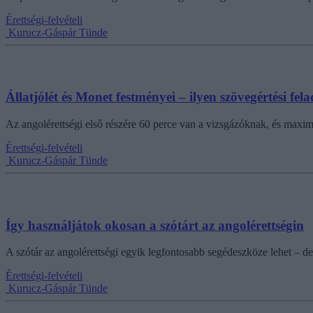
Érettségi-felvételi
Kurucz-Gáspár Tünde
Állatjólét és Monet festményei – ilyen szövegértési fe
Az angolérettségi első részére 60 perce van a vizsgázóknak, és maxi
Érettségi-felvételi
Kurucz-Gáspár Tünde
Így használjátok okosan a szótárt az angolérettségin
A szótár az angolérettségi egyik legfontosabb segédeszköze lehet – de
Érettségi-felvételi
Kurucz-Gáspár Tünde