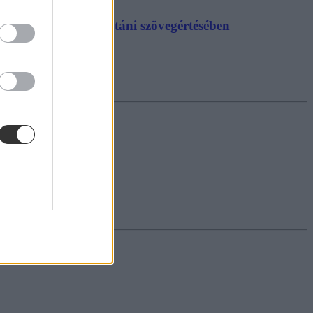
golérettségi hallás utáni szövegértésében
ett nyelvtanár.