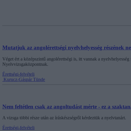
Mutatjuk az angolérettségi nyelvhelyesség részének n
Véget ért a középszintű angolérettségi is, itt vannak a nyelvhelyes
Nyelvvizsgaközpontnak.
Érettségi-felvételi
Kurucz-Gáspár Tünde
Nem feltétlen csak az angoltudást mérte - ez a szaktan
A vizsga többi része után az íráskészségről kérdeztük a nyelvtanárt.
Érettségi-felvételi