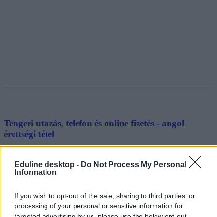
Tengeri utazás, telefon és online fizetés - angol
érettségi tétel
Az idei szóbeli érettségire való felkészüléshez letölthető a
tizennyolcadik, szaktanár által készített tétel.
Eduline desktop -
Do Not Process My Personal
Information
Érettségi-felvételi
Eduline
If you wish to opt-out of the sale, sharing to third parties, or
processing of your personal or sensitive information for
targeted advertising by us, please use the below opt-out