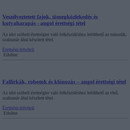
Veszélyeztetett fajok, tömegközlekedés és
kutyaharapás - angol érettségi tétel
Az idei szóbeli érettségire való felkészüléshez letölthető az második,
szaktanár által készített tétel.
Érettségi-felvételi
Eduline
Falfirkák, robotok és klónozás – angol érettségi tétel
Az idei szóbeli érettségire való felkészüléshez letölthető az első,
szaktanár által készített tétel.
Érettségi-felvételi
Eduline