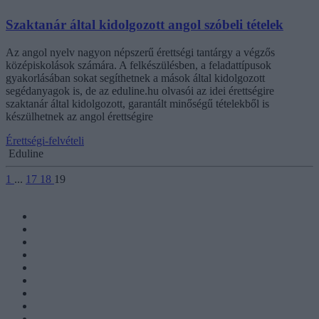
Szaktanár által kidolgozott angol szóbeli tételek
Az angol nyelv nagyon népszerű érettségi tantárgy a végzős
középiskolások számára. A felkészülésben, a feladattípusok
gyakorlásában sokat segíthetnek a mások által kidolgozott
segédanyagok is, de az eduline.hu olvasói az idei érettségire
szaktanár által kidolgozott, garantált minőségű tételekből is
készülhetnek az angol érettségire
Érettségi-felvételi
Eduline
1
...
17
18
19