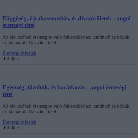
Függőség, újrahasznosítás, és divatőrületek - angol
érettségi tétel
Az idei szóbeli érettségire való felkészüléshez letölthető az ötödik,
szaktanár által készített tétel.
Érettségi-felvételi
Eduline
Egészség, tűzoltók, és barátkozás - angol érettségi
tétel
Az idei szóbeli érettségire való felkészüléshez letölthető az ötödik,
szaktanár által készített tétel.
Érettségi-felvételi
Eduline