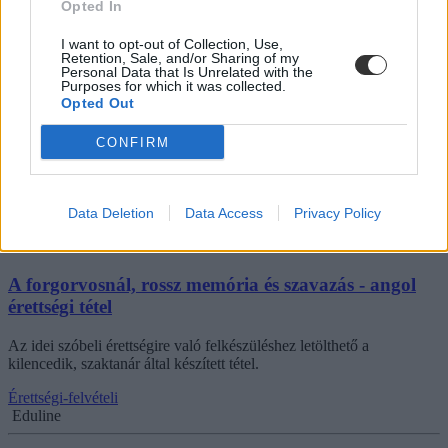
Opted In
I want to opt-out of Collection, Use,
Retention, Sale, and/or Sharing of my
Hadkötelezettség, örökbefogadás és a konyha
Personal Data that Is Unrelated with the
veszélyei - angol érettségi tétel
Purposes for which it was collected.
Opted Out
Az idei szóbeli érettségire való felkészüléshez letölthető a tizedik,
szaktanár által készített tétel.
CONFIRM
Érettségi-felvételi
Eduline
Data Deletion
Data Access
Privacy Policy
A forgorvosnál, rossz memória és szavazás - angol
érettségi tétel
Az idei szóbeli érettségire való felkészüléshez letölthető a
kilencedik, szaktanár által készített tétel.
Érettségi-felvételi
Eduline