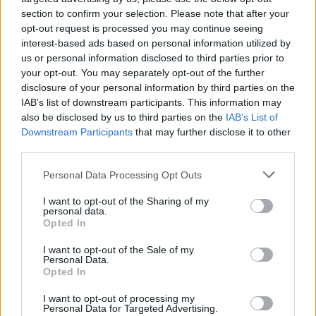
section to confirm your selection. Please note that after your
Angol érettségi – piece of cake
opt-out request is processed you may continue seeing
interest-based ads based on personal information utilized by
Az angol érettségi írásbeli része idén május 7-én csütörtökön, reggel
us or personal information disclosed to third parties prior to
8 órakor kezdődik, az emeltszintű szóbelikre június 4 és 10 között, a
your opt-out. You may separately opt-out of the further
középszintűekre pedig június 15 és 26 között kerül sor. Az
alábbiakban a két vizsga részeit tekintjük át, néhány túlélési tippel
disclosure of your personal information by third parties on the
megfűszerezve.
IAB’s list of downstream participants. This information may
also be disclosed by us to third parties on the
IAB’s List of
Érettségi-felvételi
Downstream Participants
that may further disclose it to other
Eduline
third parties.
Personal Data Processing Opt Outs
Bosszantó szokások, hírességek és időjárás-
I want to opt-out of the Sharing of my
personal data.
előrejelzés - angol érettségi tétel
Opted In
Az idei szóbeli érettségire való felkészüléshez itt a tizenegyedik
I want to opt-out of the Sale of my
letölthető, szaktanár által készített tétel.
Personal Data.
Opted In
Érettségi-felvételi
Eduline
I want to opt-out of processing my
Personal Data for Targeted Advertising.