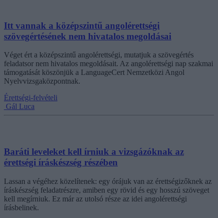
Itt vannak a középszintű angolérettségi
szövegértésének nem hivatalos megoldásai
Véget ért a középszintű angolérettségi, mutatjuk a szövegértés
feladatsor nem hivatalos megoldásait. Az angolérettségi nap szakmai
támogatását köszönjük a LanguageCert Nemzetközi Angol
Nyelvvizsgaközpontnak.
Érettségi-felvételi
Gál Luca
Baráti leveleket kell írniuk a vizsgázóknak az
érettségi íráskészség részében
Lassan a végéhez közelítenek: egy órájuk van az érettségizőknek az
íráskészség feladatrészre, amiben egy rövid és egy hosszú szöveget
kell megírniuk. Ez már az utolsó része az idei angolérettségi
írásbelinek.