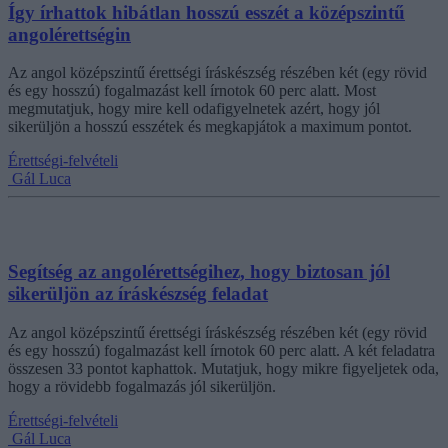
Így írhattok hibátlan hosszú esszét a középszintű
angolérettségin
Az angol középszintű érettségi íráskészség részében két (egy rövid
és egy hosszú) fogalmazást kell írnotok 60 perc alatt. Most
megmutatjuk, hogy mire kell odafigyelnetek azért, hogy jól
sikerüljön a hosszú esszétek és megkapjátok a maximum pontot.
Érettségi-felvételi
Gál Luca
Segítség az angolérettségihez, hogy biztosan jól
sikerüljön az íráskészség feladat
Az angol középszintű érettségi íráskészség részében két (egy rövid
és egy hosszú) fogalmazást kell írnotok 60 perc alatt. A két feladatra
összesen 33 pontot kaphattok. Mutatjuk, hogy mikre figyeljetek oda,
hogy a rövidebb fogalmazás jól sikerüljön.
Érettségi-felvételi
Gál Luca