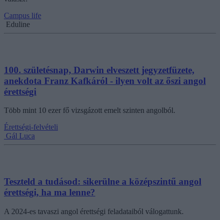
Campus life
Eduline
100. születésnap, Darwin elveszett jegyzetfüzete,
anekdota Franz Kafkáról - ilyen volt az őszi angol
érettségi
Több mint 10 ezer fő vizsgázott emelt szinten angolból.
Érettségi-felvételi
Gál Luca
Teszteld a tudásod: sikerülne a középszintű angol
érettségi, ha ma lenne?
A 2024-es tavaszi angol érettségi feladataiból válogattunk.