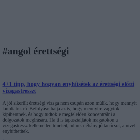
#angol érettségi
4+1 tipp, hogy hogyan enyhítsétek az érettségi előtti
vizsgastresszt
A jól sikerült érettségi vizsga nem csupán azon múlik, hogy mennyit
tanultatok rá. Befolyásolhatja az is, hogy mennyire vagytok
kipihentnek, és hogy tudtok-e megfelelően koncentrálni a
dolgozatok megírására. Ha ti is tapasztaljátok magatokon a
vizsgastressz kellemetlen tüneteit, adunk néhány jó tanácsot, amivel
enyhíthetitek.