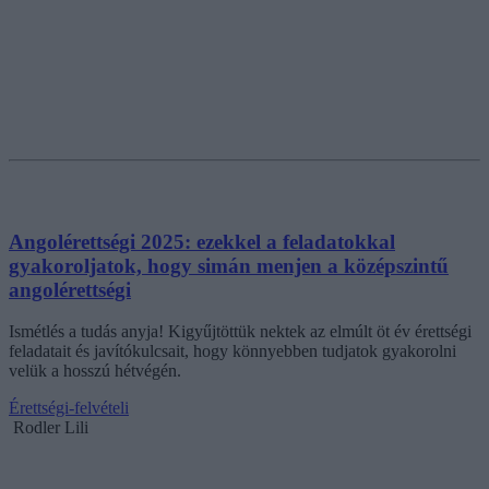
Angolérettségi 2025: ezekkel a feladatokkal
gyakoroljatok, hogy simán menjen a középszintű
angolérettségi
Ismétlés a tudás anyja! Kigyűjtöttük nektek az elmúlt öt év érettségi
feladatait és javítókulcsait, hogy könnyebben tudjatok gyakorolni
velük a hosszú hétvégén.
Érettségi-felvételi
Rodler Lili