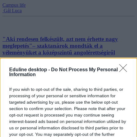
Campus life
Gál Luca
"Aki rendesen felkészült, azt nem érhette nagy
meglepetés"– szaktanárok mondták el a
véleményüket a középszintű angolérettségiről
Véget ért az idei középszintű angol írásbeli érettségi. A vizsga után
Eduline desktop -
Do Not Process My Personal
az idei feladatsorról Pásztiné Fritz Adriennel, a LanguageCert
Information
Nyelvvizsgaközpont vezetőjével és Berta Anikó angoltanárral
beszélgettünk.
If you wish to opt-out of the sale, sharing to third parties, or
Érettségi-felvételi
processing of your personal or sensitive information for
Gál Luca
targeted advertising by us, please use the below opt-out
section to confirm your selection. Please note that after your
opt-out request is processed you may continue seeing
interest-based ads based on personal information utilized by
Így kellett megírni a leveleket az angolérettségi
us or personal information disclosed to third parties prior to
íráskészség részében
your opt-out. You may separately opt-out of the further