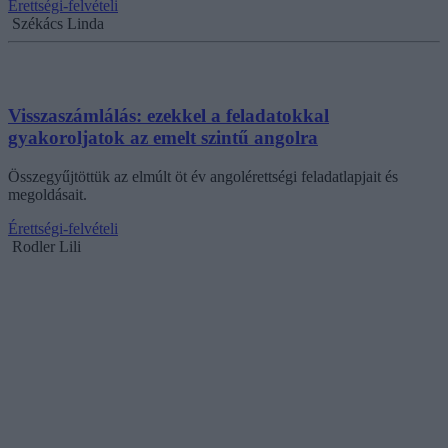
Érettségi-felvételi
Székács Linda
Visszaszámlálás: ezekkel a feladatokkal
gyakoroljatok az emelt szintű angolra
Összegyűjtöttük az elmúlt öt év angolérettségi feladatlapjait és
megoldásait.
Érettségi-felvételi
Rodler Lili