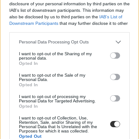
disclosure of your personal information by third parties on the
Mutatjuk, hogyan kellett megírni az íráskészség részben kapott
IAB’s list of downstream participants. This information may
félhivatalos és baráti leveleket. Az angolérettségi nap szakmai
also be disclosed by us to third parties on the
IAB’s List of
támogatását köszönjük a LanguageCert Nemzetközi Angol
Downstream Participants
that may further disclose it to other
Nyelvvizsgaközpontnak.
third parties.
Érettségi-felvételi
Székács Linda
Personal Data Processing Opt Outs
I want to opt-out of the Sharing of my
personal data.
Opted In
A szaktanár szerint a témák jók, de a terjedelem
nehézséget okozhatott a diákoknak az angolérettségi
I want to opt-out of the Sale of my
Personal Data.
íráskészség részében
Opted In
A vizsga többi része után most az íráskészségről kérdeztük a
I want to opt-out of processing my
nyelvtanárt.
Personal Data for Targeted Advertising.
Opted In
Érettségi-felvételi
Gál Luca
I want to opt-out of Collection, Use,
Retention, Sale, and/or Sharing of my
Personal Data that Is Unrelated with the
Purposes for which it was collected.
Opted Out