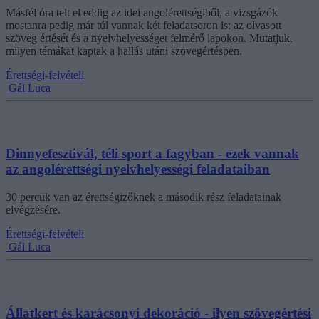
Másfél óra telt el eddig az idei angolérettségiből, a vizsgázók
mostanra pedig már túl vannak két feladatsoron is: az olvasott
szöveg értését és a nyelvhelyességet felmérő lapokon. Mutatjuk,
milyen témákat kaptak a hallás utáni szövegértésben.
Érettségi-felvételi
Gál Luca
Dinnyefesztivál, téli sport a fagyban - ezek vannak
az angolérettségi nyelvhelyességi feladataiban
30 percük van az érettségizőknek a második rész feladatainak
elvégzésére.
Érettségi-felvételi
Gál Luca
Állatkert és karácsonyi dekoráció - ilyen szövegértési