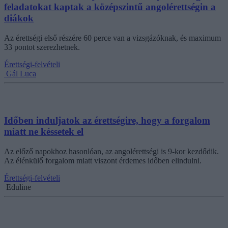
feladatokat kaptak a középszintű angolérettségin a
diákok
Az érettségi első részére 60 perce van a vizsgázóknak, és maximum
33 pontot szerezhetnek.
Érettségi-felvételi
Gál Luca
Időben induljatok az érettségire, hogy a forgalom
miatt ne késsetek el
Az előző napokhoz hasonlóan, az angolérettségi is 9-kor kezdődik.
Az élénkülő forgalom miatt viszont érdemes időben elindulni.
Érettségi-felvételi
Eduline