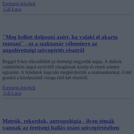
Érettségi-felvételi
Gál Luca
"Meg kellett dolgozni azért, ha valaki el akarta
rontani" - ez a szaktanár véleménye az
angolérettségi szövegértés részéről
Reggel 9-kor elkezdődött az érettségi negyedik napja. A diákok
csütörtökön angol nyelvből vizsgáznak közép és emelt szinten
egyaránt. A feladatok kapcsán megkérdeztük a szaktanárunkat, ő mit
gondol a középszintű vizsga első két részéről.
Érettségi-felvételi
Gál Luca
Metrók, rekordok, antropológia - ilyen témák
vannak az érettségi hallás utáni szövegértésében