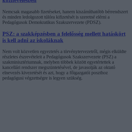
köznevelésben
Nemcsak magasabb fizetéseket, hanem kiszámíthatóbb bérrendszert
és minden ledolgozott túlóra kifizetését is szeretné elérni a
Pedagógusok Demokratikus Szakszervezete (PDSZ).
PSZ: a szakképzésben a felelősség mellett hatáskört
is kell adni az iskoláknak
Nem volt közvetlen egyeztetés a törvénytervezetről, mégis elküldte
részletes észrevételeit a Pedagógusok Szakszervezete (PSZ) a
szakminisztériumnak, melyben többek között egyetértettek a
kancellári rendszer megszüntetésével, de javasolják az oktató
elnevezés kivezetését és azt, hogy a főigazgatói poszthoz
pedagógusi végzettségre is legyen szükség.