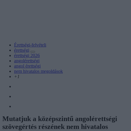
Érettségi-felvételi
érettségi
érettségi 2026
angolérettségi
angol érettségi
nem hivatalos megoldások
+1
Mutatjuk a középszintű angolérettségi
szövegértés részének nem hivatalos