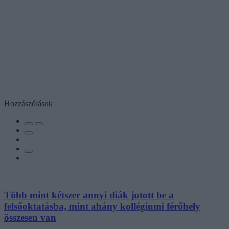
Hozzászólások
Több mint kétszer annyi diák jutott be a
felsőoktatásba, mint ahány kollégiumi férőhely
összesen van