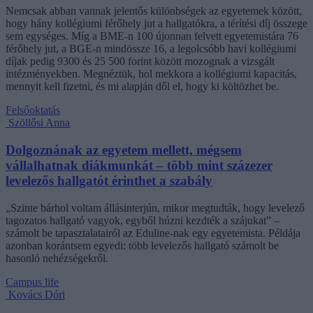
Nemcsak abban vannak jelentős különbségek az egyetemek között,
hogy hány kollégiumi férőhely jut a hallgatókra, a térítési díj összege
sem egységes. Míg a BME-n 100 újonnan felvett egyetemistára 76
férőhely jut, a BGE-n mindössze 16, a legolcsóbb havi kollégiumi
díjak pedig 9300 és 25 500 forint között mozognak a vizsgált
intézményekben. Megnéztük, hol mekkora a kollégiumi kapacitás,
mennyit kell fizetni, és mi alapján dől el, hogy ki költözhet be.
Felsőoktatás
Szöllősi Anna
Dolgoznának az egyetem mellett, mégsem
vállalhatnak diákmunkát – több mint százezer
levelezős hallgatót érinthet a szabály
„Szinte bárhol voltam állásinterjún, mikor megtudták, hogy levelező
tagozatos hallgató vagyok, egyből húzni kezdték a szájukat” –
számolt be tapasztalatairól az Eduline-nak egy egyetemista. Példája
azonban korántsem egyedi: több levelezős hallgató számolt be
hasonló nehézségekről.
Campus life
Kovács Dóri