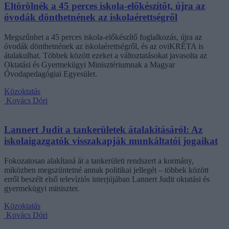
Eltörölnék a 45 perces iskola-előkészítőt, újra az
óvodák dönthetnének az iskolaérettségről
Megszűnhet a 45 perces iskola-előkészítő foglalkozás, újra az
óvodák dönthetnének az iskolaérettségről, és az oviKRÉTA is
átalakulhat. Többek között ezeket a változtatásokat javasolta az
Oktatási és Gyermekügyi Minisztériumnak a Magyar
Óvodapedagógiai Egyesület.
Közoktatás
Kovács Dóri
Lannert Judit a tankerületek átalakításáról: Az
iskolaigazgatók visszakapják munkáltatói jogaikat
Fokozatosan alakítaná át a tankerületi rendszert a kormány,
miközben megszüntetné annak politikai jellegét – többek között
erről beszélt első televíziós interjújában Lannert Judit oktatási és
gyermekügyi miniszter.
Közoktatás
Kovács Dóri