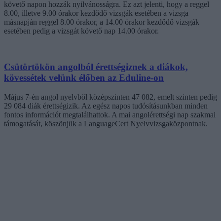
követő napon hozzák nyilvánosságra. Ez azt jelenti, hogy a reggel
8.00, illetve 9.00 órakor kezdődő vizsgák esetében a vizsga
másnapján reggel 8.00 órakor, a 14.00 órakor kezdődő vizsgák
esetében pedig a vizsgát követő nap 14.00 órakor.
Csütörtökön angolból érettségiznek a diákok,
kövessétek velünk élőben az Eduline-on
Május 7-én angol nyelvből középszinten 47 082, emelt szinten pedig
29 084 diák érettségizik. Az egész napos tudósításunkban minden
fontos információt megtalálhattok. A mai angolérettségi nap szakmai
támogatását, köszönjük a LanguageCert Nyelvvizsgaközpontnak.