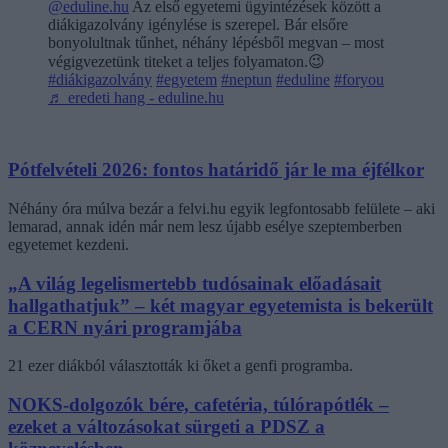
@eduline.hu
Az első egyetemi ügyintézések között a
diákigazolvány igénylése is szerepel. Bár elsőre
bonyolultnak tűnhet, néhány lépésből megvan – most
végigvezetünk titeket a teljes folyamaton.😉
#diákigazolvány
#egyetem
#neptun
#eduline
#foryou
♬ eredeti hang - eduline.hu
Pótfelvételi 2026: fontos határidő jár le ma éjfélkor
Néhány óra múlva bezár a felvi.hu egyik legfontosabb felülete – aki
lemarad, annak idén már nem lesz újabb esélye szeptemberben
egyetemet kezdeni.
„A világ legelismertebb tudósainak előadásait
hallgathatjuk” – két magyar egyetemista is bekerült
a CERN nyári programjába
21 ezer diákból választották ki őket a genfi programba.
NOKS-dolgozók bére, cafetéria, túlórapótlék –
ezeket a változásokat sürgeti a PDSZ a