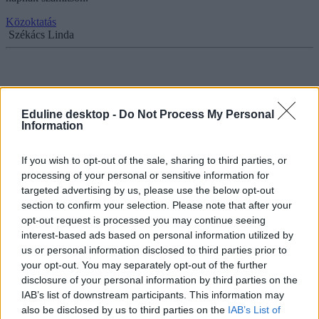
Közoktatás
Székács Linda
Spórolás felsőfokon: a szuperszámítógép hőjével
Eduline desktop -
Do Not Process My Personal
fűtik a debreceni sportuszodát
Information
Papp László debreceni polgármester azt mondta, hogy az
energiaárak drasztikus emelkedése miatt döntött úgy az
If you wish to opt-out of the sale, sharing to third parties, or
önkormányzat, hogy az energiahatékonyság terén új megoldásokat
processing of your personal or sensitive information for
keres.
targeted advertising by us, please use the below opt-out
section to confirm your selection. Please note that after your
Campus life
Kurucz-Gáspár Tünde
opt-out request is processed you may continue seeing
interest-based ads based on personal information utilized by
us or personal information disclosed to third parties prior to
your opt-out. You may separately opt-out of the further
disclosure of your personal information by third parties on the
Közeleg a fűtésszezon - idén is marad a 18 fok az
IAB’s list of downstream participants. This information may
iskolákban?
also be disclosed by us to third parties on the
IAB’s List of