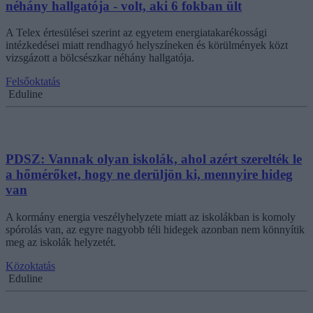
néhány hallgatója - volt, aki 6 fokban ült
A Telex értesülései szerint az egyetem energiatakarékossági
intézkedései miatt rendhagyó helyszíneken és körülmények közt
vizsgázott a bölcsészkar néhány hallgatója.
Felsőoktatás
Eduline
PDSZ: Vannak olyan iskolák, ahol azért szerelték le
a hőmérőket, hogy ne derüljön ki, mennyire hideg
van
A kormány energia veszélyhelyzete miatt az iskolákban is komoly
spórolás van, az egyre nagyobb téli hidegek azonban nem könnyítik
meg az iskolák helyzetét.
Közoktatás
Eduline