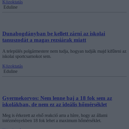
Közoktatás
Eduline
Dunabogdányban be kellett zárni az iskolai
tanuszodát a magas rezsiárak miatt
A település polgármestere nem tudja, hogyan tudják majd kifűteni az
iskolai sportcsarnokot sem.
Közoktatás
Eduline
Gyermekorvos: Nem lenne baj a 18 fok sem az
iskolákban, de nem ez az ideális hőmérséklet
Meg is érkezett az első reakció arra a hírre, hogy az állami
intézményekben 18 fok lehet a maximum hőmérséklet.