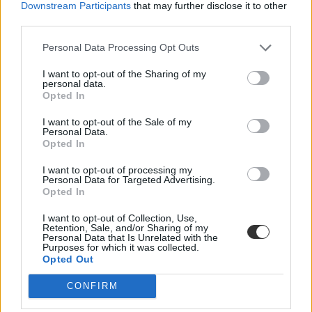
Downstream Participants
that may further disclose it to other
Az általános iskolákban 20, a középiskolákban és az állami
third parties.
egyetemeken 18 fok lehet - ezt a szabályozást rendelte el 2022-ben a
kormány a spórolás érdekében. Utánajártunk, idén tervezik-e
hasonló szabályozások bevezetését.
Personal Data Processing Opt Outs
Közoktatás
I want to opt-out of the Sharing of my
Székács Linda
personal data.
Opted In
I want to opt-out of the Sale of my
Personal Data.
Opted In
Konténerkazán épülhet 300 iskola mellé
I want to opt-out of processing my
Az sem baj, ha gépjárművel nem lehet megközelíteni, a célja pedig
Personal Data for Targeted Advertising.
az alternatív fűtési módokra való áttérés.
Opted In
Campus life
I want to opt-out of Collection, Use,
Székács Linda
Retention, Sale, and/or Sharing of my
Personal Data that Is Unrelated with the
Purposes for which it was collected.
Opted Out
Nem volt fűtés, aztán elment a víz: épületből
CONFIRM
épületbe költöztetik egy székesfehérvári iskola