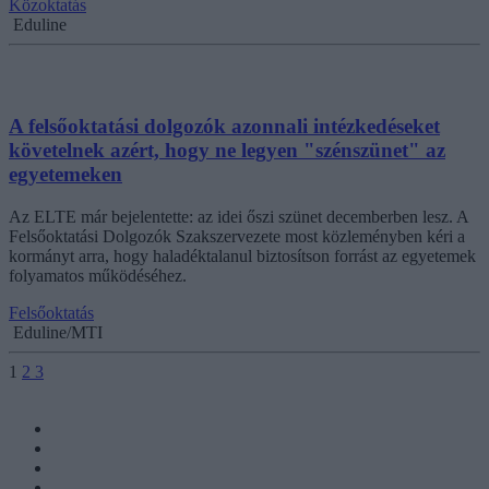
Közoktatás
Eduline
A felsőoktatási dolgozók azonnali intézkedéseket
követelnek azért, hogy ne legyen "szénszünet" az
egyetemeken
Az ELTE már bejelentette: az idei őszi szünet decemberben lesz. A
Felsőoktatási Dolgozók Szakszervezete most közleményben kéri a
kormányt arra, hogy haladéktalanul biztosítson forrást az egyetemek
folyamatos működéséhez.
Felsőoktatás
Eduline/MTI
1
2
3