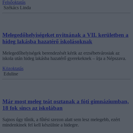
Felsőoktatás
Székács Linda
Melegedőhelyiségeket nyitnának a VII. kerületben a
hideg lakásba hazatérő iskolásoknak
Melegedőhelyiségek berendezését kérik az erzsébetvárosiak az
iskola után hideg lakásba hazatérő gyerekeknek – írja a Népszava.
Közoktatás
Eduline
Már most meleg teát osztanak a fóti gimnáziumban,
18 fok sincs az iskolában
Sajnos úgy tűnik, a fűtési szezon alatt sem lesz melegebb, ezért
mindenkinek fel kell készülnie a hidegre.