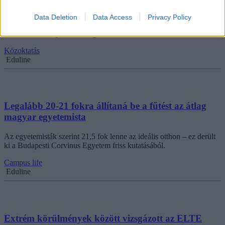
diákjait
Data Deletion
Data Access
Privacy Policy
Az iskolában tanuló diákokat az iskola főépületébe helyezték át,
azonban ez sem jelentett megoldást.
Közoktatás
Eduline
Legalább 20-21 fokra állítaná be a fűtést az átlag
magyar egyetemista
Az egyetemisták szerint 21,5 fok lenne az ideális otthon – ez derült
ki a Budapesti Corvinus Egyetem friss kutatásából.
Campus life
Eduline
Extrém körülmények között vizsgázott az ELTE