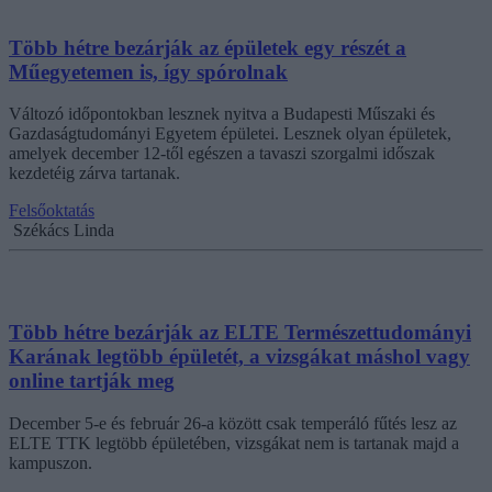
Több hétre bezárják az épületek egy részét a
Műegyetemen is, így spórolnak
Változó időpontokban lesznek nyitva a Budapesti Műszaki és
Gazdaságtudományi Egyetem épületei. Lesznek olyan épületek,
amelyek december 12-től egészen a tavaszi szorgalmi időszak
kezdetéig zárva tartanak.
Felsőoktatás
Székács Linda
Több hétre bezárják az ELTE Természettudományi
Karának legtöbb épületét, a vizsgákat máshol vagy
online tartják meg
December 5-e és február 26-a között csak temperáló fűtés lesz az
ELTE TTK legtöbb épületében, vizsgákat nem is tartanak majd a
kampuszon.