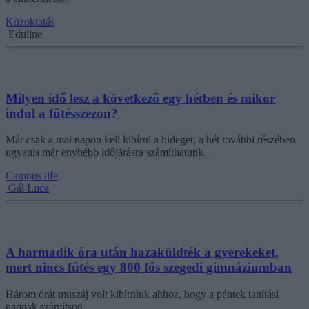
Közoktatás
Eduline
Milyen idő lesz a következő egy hétben és mikor
indul a fűtésszezon?
Már csak a mai napon kell kibírni a hideget, a hét további részében
ugyanis már enyhébb időjárásra számíthatunk.
Campus life
Gál Luca
A harmadik óra után hazaküldték a gyerekeket,
mert nincs fűtés egy 800 fős szegedi gimnáziumban
Három órát muszáj volt kibírniuk ahhoz, hogy a péntek tanítási
napnak számítson.