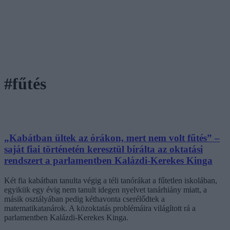
#fűtés
„Kabátban ültek az órákon, mert nem volt fűtés” –
saját fiai történetén keresztül bírálta az oktatási
rendszert a parlamentben Kalázdi-Kerekes Kinga
Két fia kabátban tanulta végig a téli tanórákat a fűtetlen iskolában,
egyikük egy évig nem tanult idegen nyelvet tanárhiány miatt, a
másik osztályában pedig kéthavonta cserélődtek a
matematikatanárok. A közoktatás problémáira világított rá a
parlamentben Kalázdi-Kerekes Kinga.