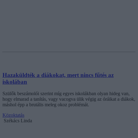
Hazaküldték a diákokat, mert nincs fűtés az
iskolában
Szülők beszámolói szerint míg egyes iskolákban olyan hideg van,
hogy elmarad a tanítás, vagy vacogva ülik végig az óráikat a diákok,
máshol épp a brutális meleg okoz problémát.
Közoktatás
Székács Linda