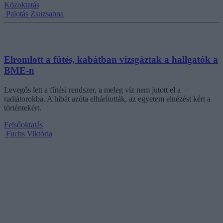
Közoktatás
Palotás Zsuzsanna
Elromlott a fűtés, kabátban vizsgáztak a hallgatók a
BME-n
Levegős lett a fűtési rendszer, a meleg víz nem jutott el a
radiátorokba. A hibát azóta elhárították, az egyetem elnézést kért a
történtekért.
Felsőoktatás
Fuchs Viktória