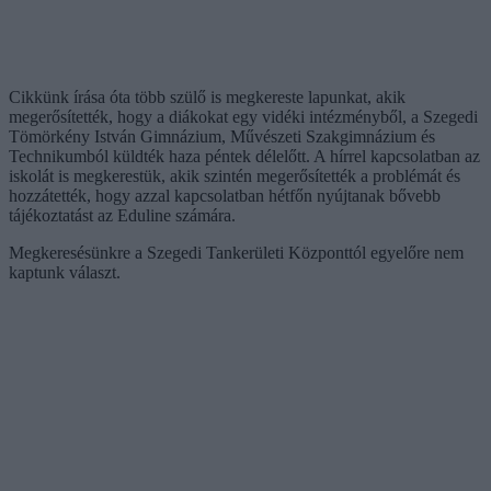
Cikkünk írása óta több szülő is megkereste lapunkat, akik
megerősítették, hogy a diákokat egy vidéki intézményből, a Szegedi
Tömörkény István Gimnázium, Művészeti Szakgimnázium és
Technikumból küldték haza péntek délelőtt. A hírrel kapcsolatban az
iskolát is megkerestük, akik szintén megerősítették a problémát és
hozzátették, hogy azzal kapcsolatban hétfőn nyújtanak bővebb
tájékoztatást az Eduline számára.
Megkeresésünkre a Szegedi Tankerületi Központtól egyelőre nem
kaptunk választ.