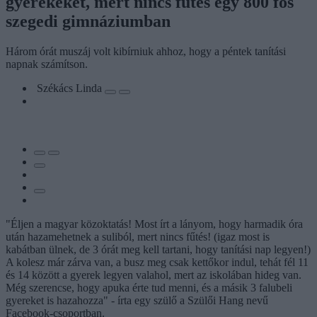
gyerekeket, mert nincs fűtés egy 800 fős
szegedi gimnáziumban
Három órát muszáj volt kibírniuk ahhoz, hogy a péntek tanítási
napnak számítson.
Székács Linda
"Éljen a magyar közoktatás! Most írt a lányom, hogy harmadik óra
után hazamehetnek a suliból, mert nincs fűtés! (igaz most is
kabátban ülnek, de 3 órát meg kell tartani, hogy tanítási nap legyen!)
A kolesz már zárva van, a busz meg csak kettőkor indul, tehát fél 11
és 14 között a gyerek legyen valahol, mert az iskolában hideg van.
Még szerencse, hogy apuka érte tud menni, és a másik 3 falubeli
gyereket is hazahozza" - írta egy szülő a Szülői Hang nevű
Facebook-csoportban.