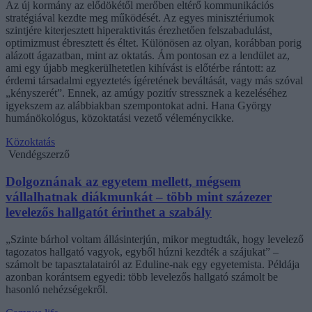
Az új kormány az elődökétől merőben eltérő kommunikációs
stratégiával kezdte meg működését. Az egyes minisztériumok
szintjére kiterjesztett hiperaktivitás érezhetően felszabadulást,
optimizmust ébresztett és éltet. Különösen az olyan, korábban porig
alázott ágazatban, mint az oktatás. Ám pontosan ez a lendület az,
ami egy újabb megkerülhetetlen kihívást is előtérbe rántott: az
érdemi társadalmi egyeztetés ígéretének beváltását, vagy más szóval
„kényszerét”. Ennek, az amúgy pozitív stressznek a kezeléséhez
igyekszem az alábbiakban szempontokat adni. Hana György
humánökológus, közoktatási vezető véleménycikke.
Közoktatás
Vendégszerző
Dolgoznának az egyetem mellett, mégsem
vállalhatnak diákmunkát – több mint százezer
levelezős hallgatót érinthet a szabály
„Szinte bárhol voltam állásinterjún, mikor megtudták, hogy levelező
tagozatos hallgató vagyok, egyből húzni kezdték a szájukat” –
számolt be tapasztalatairól az Eduline-nak egy egyetemista. Példája
azonban korántsem egyedi: több levelezős hallgató számolt be
hasonló nehézségekről.