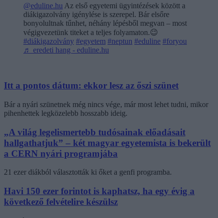
@eduline.hu
Az első egyetemi ügyintézések között a
diákigazolvány igénylése is szerepel. Bár elsőre
bonyolultnak tűnhet, néhány lépésből megvan – most
végigvezetünk titeket a teljes folyamaton.😉
#diákigazolvány
#egyetem
#neptun
#eduline
#foryou
♬ eredeti hang - eduline.hu
Itt a pontos dátum: ekkor lesz az őszi szünet
Bár a nyári szünetnek még nincs vége, már most lehet tudni, mikor
pihenhettek legközelebb hosszabb ideig.
„A világ legelismertebb tudósainak előadásait
hallgathatjuk” – két magyar egyetemista is bekerült
a CERN nyári programjába
21 ezer diákból választották ki őket a genfi programba.
Havi 150 ezer forintot is kaphatsz, ha egy évig a
következő felvételire készülsz