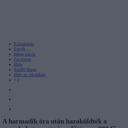
Közoktatás
Egyéb
hideg iskola
Facebook
fűtés
Szülői Hang
fűtés az iskolában
+2
A harmadik óra után hazaküldték a