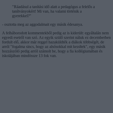
"Ráadásul a tanítási idő alatt a pedagógus a felelős a
tanítványokért! Mi van, ha valami történik a
gyerekkel?"
- osztotta meg az aggodalmait egy másik édesanya.
A felháborodott kommentekből pedig az is kiderült: egyáltalán nem
egyedi esetről van szó. Az egyik szülő szerint náluk ez decemberben
fordult elő, akkor már reggel hazaküldték a diákok többségét, de
arról "fogalma sincs, hogy az alsósokkal mit kezdtek", egy másik
hozzászóló pedig arról számolt be, hogy a fia kollégiumában és
iskolájában mindössze 13 fok van.