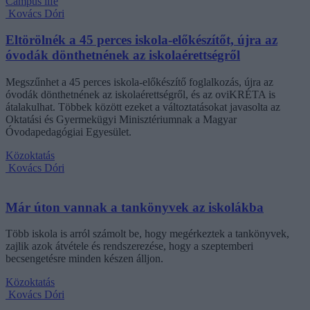
Campus life
Kovács Dóri
Eltörölnék a 45 perces iskola-előkészítőt, újra az
óvodák dönthetnének az iskolaérettségről
Megszűnhet a 45 perces iskola-előkészítő foglalkozás, újra az
óvodák dönthetnének az iskolaérettségről, és az oviKRÉTA is
átalakulhat. Többek között ezeket a változtatásokat javasolta az
Oktatási és Gyermekügyi Minisztériumnak a Magyar
Óvodapedagógiai Egyesület.
Közoktatás
Kovács Dóri
Már úton vannak a tankönyvek az iskolákba
Több iskola is arról számolt be, hogy megérkeztek a tankönyvek,
zajlik azok átvétele és rendszerezése, hogy a szeptemberi
becsengetésre minden készen álljon.
Közoktatás
Kovács Dóri