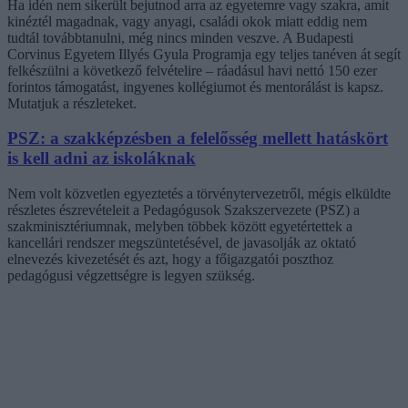
Ha idén nem sikerült bejutnod arra az egyetemre vagy szakra, amit
kinéztél magadnak, vagy anyagi, családi okok miatt eddig nem
tudtál továbbtanulni, még nincs minden veszve. A Budapesti
Corvinus Egyetem Illyés Gyula Programja egy teljes tanéven át segít
felkészülni a következő felvételire – ráadásul havi nettó 150 ezer
forintos támogatást, ingyenes kollégiumot és mentorálást is kapsz.
Mutatjuk a részleteket.
PSZ: a szakképzésben a felelősség mellett hatáskört
is kell adni az iskoláknak
Nem volt közvetlen egyeztetés a törvénytervezetről, mégis elküldte
részletes észrevételeit a Pedagógusok Szakszervezete (PSZ) a
szakminisztériumnak, melyben többek között egyetértettek a
kancellári rendszer megszüntetésével, de javasolják az oktató
elnevezés kivezetését és azt, hogy a főigazgatói poszthoz
pedagógusi végzettségre is legyen szükség.