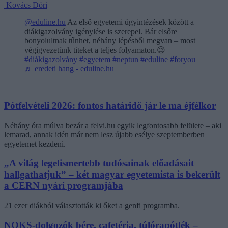
Kovács Dóri
@eduline.hu
Az első egyetemi ügyintézések között a
diákigazolvány igénylése is szerepel. Bár elsőre
bonyolultnak tűnhet, néhány lépésből megvan – most
végigvezetünk titeket a teljes folyamaton.😉
#diákigazolvány
#egyetem
#neptun
#eduline
#foryou
♬ eredeti hang - eduline.hu
Pótfelvételi 2026: fontos határidő jár le ma éjfélkor
Néhány óra múlva bezár a felvi.hu egyik legfontosabb felülete – aki
lemarad, annak idén már nem lesz újabb esélye szeptemberben
egyetemet kezdeni.
„A világ legelismertebb tudósainak előadásait
hallgathatjuk” – két magyar egyetemista is bekerült
a CERN nyári programjába
21 ezer diákból választották ki őket a genfi programba.
NOKS-dolgozók bére, cafetéria, túlórapótlék –