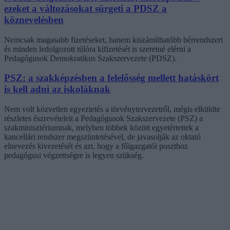
ezeket a változásokat sürgeti a PDSZ a
köznevelésben
Nemcsak magasabb fizetéseket, hanem kiszámíthatóbb bérrendszert
és minden ledolgozott túlóra kifizetését is szeretné elérni a
Pedagógusok Demokratikus Szakszervezete (PDSZ).
PSZ: a szakképzésben a felelősség mellett hatáskört
is kell adni az iskoláknak
Nem volt közvetlen egyeztetés a törvénytervezetről, mégis elküldte
részletes észrevételeit a Pedagógusok Szakszervezete (PSZ) a
szakminisztériumnak, melyben többek között egyetértettek a
kancellári rendszer megszüntetésével, de javasolják az oktató
elnevezés kivezetését és azt, hogy a főigazgatói poszthoz
pedagógusi végzettségre is legyen szükség.