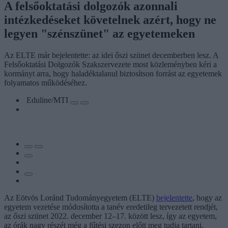
A felsőoktatási dolgozók azonnali
intézkedéseket követelnek azért, hogy ne
legyen "szénszünet" az egyetemeken
Az ELTE már bejelentette: az idei őszi szünet decemberben lesz. A
Felsőoktatási Dolgozók Szakszervezete most közleményben kéri a
kormányt arra, hogy haladéktalanul biztosítson forrást az egyetemek
folyamatos működéséhez.
Eduline/MTI
Az Eötvös Loránd Tudományegyetem (ELTE)
bejelentette
, hogy az
egyetem vezetése módosította a tanév eredetileg tervezetett rendjét,
az őszi szünet 2022. december 12–17. között lesz, így az egyetem,
az órák nagy részét még a fűtési szezon előtt meg tudja tartani.