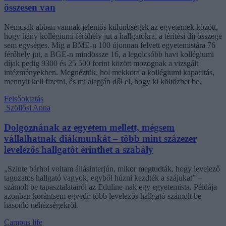
összesen van
Nemcsak abban vannak jelentős különbségek az egyetemek között,
hogy hány kollégiumi férőhely jut a hallgatókra, a térítési díj összege
sem egységes. Míg a BME-n 100 újonnan felvett egyetemistára 76
férőhely jut, a BGE-n mindössze 16, a legolcsóbb havi kollégiumi
díjak pedig 9300 és 25 500 forint között mozognak a vizsgált
intézményekben. Megnéztük, hol mekkora a kollégiumi kapacitás,
mennyit kell fizetni, és mi alapján dől el, hogy ki költözhet be.
Felsőoktatás
Szöllősi Anna
Dolgoznának az egyetem mellett, mégsem
vállalhatnak diákmunkát – több mint százezer
levelezős hallgatót érinthet a szabály
„Szinte bárhol voltam állásinterjún, mikor megtudták, hogy levelező
tagozatos hallgató vagyok, egyből húzni kezdték a szájukat” –
számolt be tapasztalatairól az Eduline-nak egy egyetemista. Példája
azonban korántsem egyedi: több levelezős hallgató számolt be
hasonló nehézségekről.
Campus life