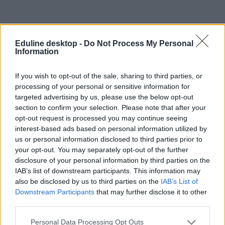
Eduline desktop -
Do Not Process My Personal
Information
online oktatás
If you wish to opt-out of the sale, sharing to third parties, or
Felsőoktatási Dolgozók Szakszervezete
processing of your personal or sensitive information for
őszi szünet
targeted advertising by us, please use the below opt-out
fűtés
section to confirm your selection. Please note that after your
szénszünet
energiaárak
opt-out request is processed you may continue seeing
egyetemek fűtése
interest-based ads based on personal information utilized by
us or personal information disclosed to third parties prior to
your opt-out. You may separately opt-out of the further
disclosure of your personal information by third parties on the
IAB’s list of downstream participants. This information may
also be disclosed by us to third parties on the
IAB’s List of
Downstream Participants
that may further disclose it to other
third parties.
Personal Data Processing Opt Outs