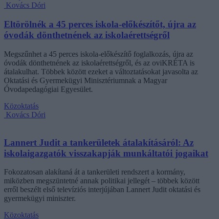
Kovács Dóri
Eltörölnék a 45 perces iskola-előkészítőt, újra az
óvodák dönthetnének az iskolaérettségről
Megszűnhet a 45 perces iskola-előkészítő foglalkozás, újra az
óvodák dönthetnének az iskolaérettségről, és az oviKRÉTA is
átalakulhat. Többek között ezeket a változtatásokat javasolta az
Oktatási és Gyermekügyi Minisztériumnak a Magyar
Óvodapedagógiai Egyesület.
Közoktatás
Kovács Dóri
Lannert Judit a tankerületek átalakításáról: Az
iskolaigazgatók visszakapják munkáltatói jogaikat
Fokozatosan alakítaná át a tankerületi rendszert a kormány,
miközben megszüntetné annak politikai jellegét – többek között
erről beszélt első televíziós interjújában Lannert Judit oktatási és
gyermekügyi miniszter.
Közoktatás