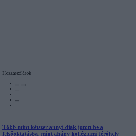
Hozzászólások
Több mint kétszer annyi diák jutott be a
felsőoktatásba, mint ahány kollégiumi férőhely