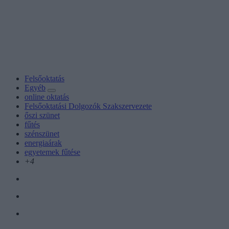
Felsőoktatás
Egyéb
online oktatás
Felsőoktatási Dolgozók Szakszervezete
őszi szünet
fűtés
szénszünet
energiaárak
egyetemek fűtése
+4