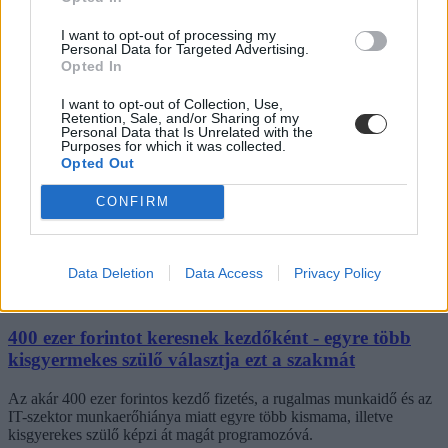
I want to opt-out of processing my
Personal Data for Targeted Advertising.
Azonnal jól fizető állást találnak azok, akik ilyen
Opted In
képzést végeznek el
I want to opt-out of Collection, Use,
Retention, Sale, and/or Sharing of my
A kiberbűnözés terjedésével egyre növekszik az igény a jól képzett
Personal Data that Is Unrelated with the
információbiztonsági szakemberekre. Három éven belül várhatóan
Purposes for which it was collected.
3,5 millió betöltetlen állás lesz a szektorban világszerte, az európai
Opted Out
cégek háromnegyede szerint nem megfelelő a kiberbiztonsági
csapata.
CONFIRM
Felsőoktatás
Eduline
Data Deletion
Data Access
Privacy Policy
400 ezer forintot keresnek kezdőként - egyre több
kisgyermekes szülő választja ezt a szakmát
Az akár 400 ezer forintos kezdő fizetés, a rugalmas munkaidő és az
IT-szektor munkaerőhiánya miatt egyre több kismama, illetve
kisgyerekes szülő képzi át magát programozóvá.