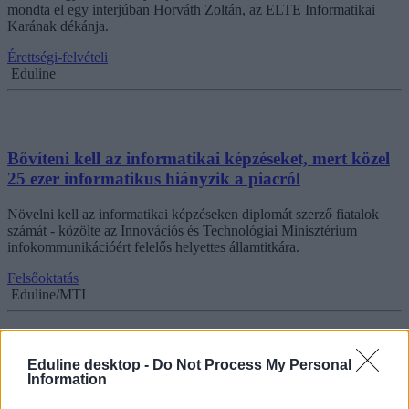
mondta el egy interjúban Horváth Zoltán, az ELTE Informatikai
Karának dékánja.
Érettségi-felvételi
Eduline
Bővíteni kell az informatikai képzéseket, mert közel
25 ezer informatikus hiányzik a piacról
Növelni kell az informatikai képzéseken diplomát szerző fiatalok
számát - közölte az Innovációs és Technológiai Minisztérium
infokommunikációért felelős helyettes államtitkára.
Felsőoktatás
Eduline/MTI
Eduline desktop -
Do Not Process My Personal
Még mindig nagy probléma az informatikushiány:
Information
az ipar nagyon hamar kiszívja a leendő