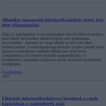
Államilag támogatott informatikusképzés indul, már
lehet előregisztrálni
Négy év alatt legalább 4 ezer informatikai fejlesztő állhat munkába a
most induló Informatikai fejlesztői karrier start programnak
köszönhetően - jelentette be Varga Mihály az MTI-nek adott
nyilatkozatában. A nemzetgazdasági miniszter szerint a projekt során
kiképzett szakemberek munkába állítása már rövid távon
csökkentheti az IT területen fennálló munkaerőhiányt, és
középtávon is megoldást nyújthat az iparág munkaerő-keresletének
kielégítésére.
Felnőttképzés
MTI
Elhúzódó informatikushiányra készülnek a cégek,
kapkodnak a szakemberek után