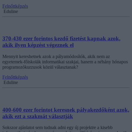
Felnőttképzés
Eduline
370-430 ezer forintos kezdő fizetést kapnak azok,
akik ilyen képzést végeznek el
Mennyit kereshetnek azok a pályamódosítók, akik nem az
egyetemek-főiskolák informatikai szakjai, hanem a néhány hónapos
programozókurzusok közül választanak?
Felnőttképzés
Eduline
400-600 ezer forintot keresnek pályakezdőként azok,
akik ezt a szakmát választják
Sokszor ajánlatot sem tudnak adni egy új projektre a kisebb