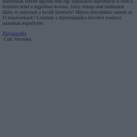
statisztikák szerint ugyanis már egy alapszakos diplomával is ezen a
területen lehet a legjobban keresni. Hány hónap alatt találhattok
állást, és milyenek a kezdő fizetések? Milyen árnyoldalai vannak az
IT-képzéseknek? Leástunk a diplomáspálya-követési rendszer
adatainak legmélyére.
Pályakezdés
Csik Veronika