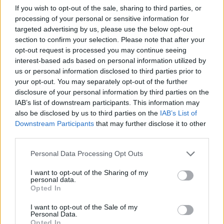
szakembereket
If you wish to opt-out of the sale, sharing to third parties, or
processing of your personal or sensitive information for
Szüksége van a gazdaságnak informatikusokra, máig nagyon kevés
targeted advertising by us, please use the below opt-out
a jelentkező, ráadásul sokan a felvettek közül is korán engednek a
section to confirm your selection. Please note that after your
jól fizető cégek csábításának, és „félig képzetten” hagyják ott az
opt-out request is processed you may continue seeing
egyetemet.
interest-based ads based on personal information utilized by
Felsőoktatás
us or personal information disclosed to third parties prior to
Eduline
your opt-out. You may separately opt-out of the further
disclosure of your personal information by third parties on the
IAB’s list of downstream participants. This information may
also be disclosed by us to third parties on the
IAB’s List of
„Ma már mindennek és mindenkinek köze van az
Downstream Participants
that may further disclose it to other
third parties.
informatikához”
Personal Data Processing Opt Outs
Milyen lesz a világ tíz, húsz vagy harminc év múlva? Ki tudja
megmondani, hogy az a tudás, amit ma kapsz, hasznosítható lesz-e
I want to opt-out of the Sharing of my
később? Segítünk: senki. Azt viszont tudjuk, most mivel nem
personal data.
nyúlhatsz mellé.
Opted In
BrandContent
I want to opt-out of the Sale of my
Szponzor tartalom
Personal Data.
Opted In