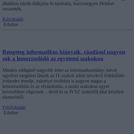
általános iskola diákjaira és tanáraira, huszonegyen életüket
vesztették.
Közoktatás
Eduline
Rengeteg informatikus hiányzik, ráadásul nagyon
sok a lemorzsolódó az egyetemi szakokon
Minden eddiginél nagyobb lehet az informatikushiány, mivel
egyrészt megtörni látszik az IT-szakok iránti növekvő érdeklődés
évtizedes trendje, másrészt továbbra is nagyon magas a
lemorzsolódás és az elvándorlás, a tanári szakokon egyre
kevesebben végeznek – derül ki az IVSZ szakértői által készített
elemzésből.
Felsőoktatás
Eduline