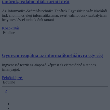
tanárok, valahol diák tartott órát
Az Informatika-Számítástechnika Tanárok Egyesülete száz iskoláról
tud, ahol nincs elég informatikatanár, ezért valahol csak szabálytalan
helyettesítéssel tudnak órát tartani.
Közoktatás
Eduline
Gyorsan reagálna az informatikushiányra egy cég
Ingyenessé teszik az alapozó képzést és elérhetőbbé a rendes
tananyagot.
Felnőttképzés
Eduline
1
2