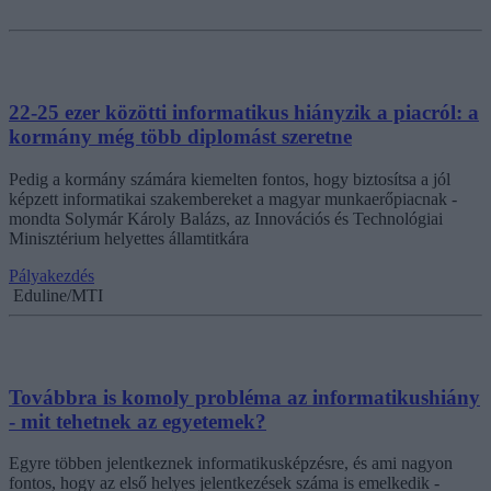
22-25 ezer közötti informatikus hiányzik a piacról: a
kormány még több diplomást szeretne
Pedig a kormány számára kiemelten fontos, hogy biztosítsa a jól
képzett informatikai szakembereket a magyar munkaerőpiacnak -
mondta Solymár Károly Balázs, az Innovációs és Technológiai
Minisztérium helyettes államtitkára
Pályakezdés
Eduline/MTI
Továbbra is komoly probléma az informatikushiány
- mit tehetnek az egyetemek?
Egyre többen jelentkeznek informatikusképzésre, és ami nagyon
fontos, hogy az első helyes jelentkezések száma is emelkedik -