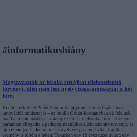
#informatikushiány
Megszavazták az iskolai sztrájkot ellehetetlenítő
törvényt, idén nem lesz nyelvvizsga-amnesztia: a hét
hírei
Kedden esküt tett Pintér Sándor belügyminiszter és Csák János
innovációs miniszter is – az ötödik Orbán-kormányban ők felelnek
majd a közoktatásért, a szakképzésért és a felsőoktatásért. Közben a
parlament elfogadta a pedagógussztrájkot ellehetetlenítő törvényt, és
újra elhangzott: idén nem lesz nyelvvizsga-amnesztia. Tragikus
esemény is történt a héten: Texasban egy 18 éves tüzet nyitott egy