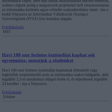
informatikai cégek, mert már annak összeállítására sincsen emberük,
számos cégnek pedig a megszerzett projekteket kell visszamondania
az informatika területén egyre erősebb szakemberhiány miatt - írta a
keddi Népszava az Informatikai Vállalkozók Országos
Szövetségének (IVSZ) friss kutatása alapján.
Felnőttképzés
MTI
Havi 100 ezer forintos ösztöndíjat kaphat sok
egyetemista: mutatjuk a részleteket
Havi 100 ezer forintos ösztöndíjat kaphatnak februártól vagy
legkésőbb szeptembertől azok az informatika szakos hallgatók, akik
legalább 3,5-es tanulmányi átlagot érnek el, és teljesítenek legalább
24 kreditet - írja a Népszava.
Felsőoktatás
Eduline