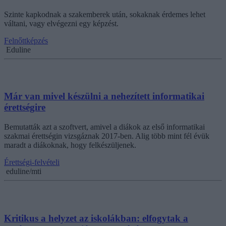
Szinte kapkodnak a szakemberek után, sokaknak érdemes lehet
váltani, vagy elvégezni egy képzést.
Felnőttképzés
Eduline
Már van mivel készülni a nehezített informatikai
érettségire
Bemutatták azt a szoftvert, amivel a diákok az első informatikai
szakmai érettségin vizsgáznak 2017-ben. Alig több mint fél évük
maradt a diákoknak, hogy felkészüljenek.
Érettségi-felvételi
eduline/mti
Kritikus a helyzet az iskolákban: elfogytak a