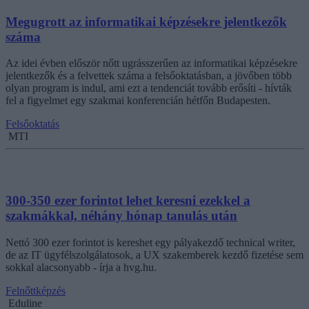
Megugrott az informatikai képzésekre jelentkezők
száma
Az idei évben először nőtt ugrásszerűen az informatikai képzésekre
jelentkezők és a felvettek száma a felsőoktatásban, a jövőben több
olyan program is indul, ami ezt a tendenciát tovább erősíti - hívták
fel a figyelmet egy szakmai konferencián hétfőn Budapesten.
Felsőoktatás
MTI
300-350 ezer forintot lehet keresni ezekkel a
szakmákkal, néhány hónap tanulás után
Nettó 300 ezer forintot is kereshet egy pályakezdő technical writer,
de az IT ügyfélszolgálatosok, a UX szakemberek kezdő fizetése sem
sokkal alacsonyabb - írja a hvg.hu.
Felnőttképzés
Eduline