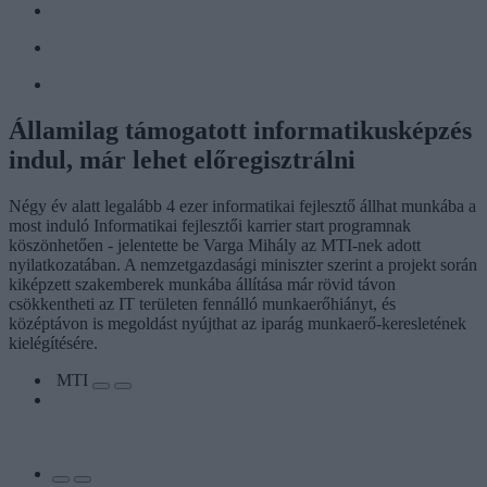
Államilag támogatott informatikusképzés
indul, már lehet előregisztrálni
Négy év alatt legalább 4 ezer informatikai fejlesztő állhat munkába a
most induló Informatikai fejlesztői karrier start programnak
köszönhetően - jelentette be Varga Mihály az MTI-nek adott
nyilatkozatában. A nemzetgazdasági miniszter szerint a projekt során
kiképzett szakemberek munkába állítása már rövid távon
csökkentheti az IT területen fennálló munkaerőhiányt, és
középtávon is megoldást nyújthat az iparág munkaerő-keresletének
kielégítésére.
MTI