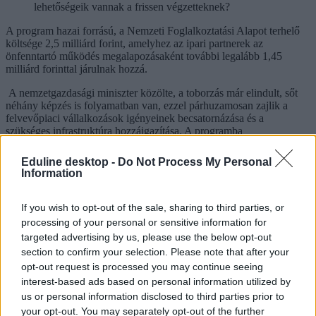
lehetőségeik vannak a frissen végzetteknek?
A program hazai forrású, a Nemzeti Foglalkoztatási Alapot terhelő
költsége 2,5 milliárd forint, amelyhez az ipari partnerek az
önfenntartó működés megalapozásaként további legalább 1,45
milliárd forinttal járulnak hozzá.
A nemzetgazdasági miniszter közölte, a toborzás már elindult, sőt
néhány képzés is folyamatban van, ezzel párhuzamosan zajlik a
felvevőpiaci vállalkozások igényeinek becsatornázása és a
szükséges infrastruktúra hozzáigazítása. A programba
előregisztrálhatnak
a cégek, illetve a képzés után érdeklődők.
Eduline desktop -
Do Not Process My Personal
A központi munkaerőpiaci program keretében meghirdetett program
Information
megvalósítását a Training360 Kft. vezette konzorcium látja el, amely
arról tájékoztatta az MTI-t, hogy az elmúlt években az
iskolarendszerű képzések mellett mind inkább a felnőttoktatási
If you wish to opt-out of the sale, sharing to third parties, or
piacon tevékenykedő vállalkozások biztosították az informatikai
processing of your personal or sensitive information for
szakembereket a munkaerőpiac számára.
targeted advertising by us, please use the below opt-out
section to confirm your selection. Please note that after your
A Training360 Kft.-nál rövid távú professzionális szakirányú
opt-out request is processed you may continue seeing
informatikai tanfolyamokkal, illetve egyéb üzleti, készségfejlesztő és
menedzsment tréningekkel foglalkoznak, a vállalkozás 150 főt
interest-based ads based on personal information utilized by
meghaladó, szenior oktatókból és mentorokból álló csapata évente
us or personal information disclosed to third parties prior to
több mint 12 000 ember képzését végzi. A piaci változásokra
your opt-out. You may separately opt-out of the further