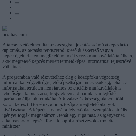
pixabay.com
A tárcavezető elmondta: az országban jelentős számú átképezhető
diplomás, az oktatási rendszerből kieső álláskereső vagy a
képességeinek nem megfelelő munkát végző munkavállaló található,
akik megfelelő képzés mellett termelőképes informatikai fejlesztővé
válhatnak.
A programban való részvételhez elég a középfokú végzettség,
informatikai végzettségre, előképzettségre nincs szükség, tehát az
informatikai területen nem járatos potenciális munkavállalók is
lehetőséget kapnak arra, hogy ebben a dinamikusan fejlődő
iparágban álljanak munkába. A kiválasztás készség alapon, több
körön keresztül történik, ami biztosítja a megfelelő alanyok
kiválasztását. A képzés tartalmát a felvevőpiaci szereplők aktuális
igényei fogják meghatározni, tehát egy rugalmas, az igényekhez
alkalmazkodó képzést fognak kapni a résztvevők - mondta a
miniszter.