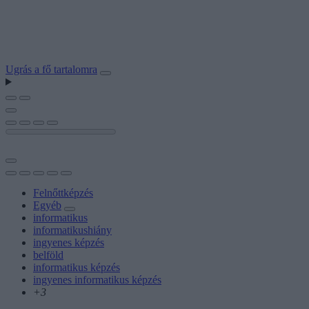
Ugrás a fő tartalomra
Felnőttképzés
Egyéb
informatikus
informatikushiány
ingyenes képzés
belföld
informatikus képzés
ingyenes informatikus képzés
+3