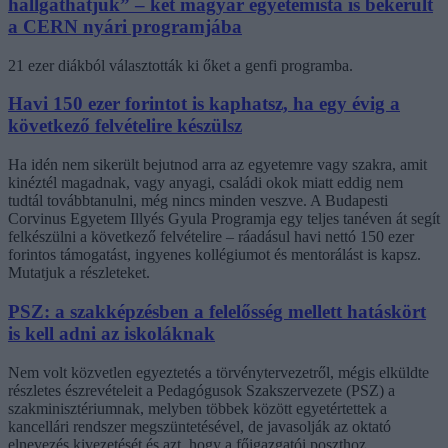
hallgathatjuk” – két magyar egyetemista is bekerült
a CERN nyári programjába
21 ezer diákból választották ki őket a genfi programba.
Havi 150 ezer forintot is kaphatsz, ha egy évig a
következő felvételire készülsz
Ha idén nem sikerült bejutnod arra az egyetemre vagy szakra, amit
kinéztél magadnak, vagy anyagi, családi okok miatt eddig nem
tudtál továbbtanulni, még nincs minden veszve. A Budapesti
Corvinus Egyetem Illyés Gyula Programja egy teljes tanéven át segít
felkészülni a következő felvételire – ráadásul havi nettó 150 ezer
forintos támogatást, ingyenes kollégiumot és mentorálást is kapsz.
Mutatjuk a részleteket.
PSZ: a szakképzésben a felelősség mellett hatáskört
is kell adni az iskoláknak
Nem volt közvetlen egyeztetés a törvénytervezetről, mégis elküldte
részletes észrevételeit a Pedagógusok Szakszervezete (PSZ) a
szakminisztériumnak, melyben többek között egyetértettek a
kancellári rendszer megszüntetésével, de javasolják az oktató
elnevezés kivezetését és azt, hogy a főigazgatói poszthoz