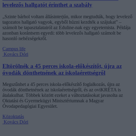
levelezős hallgatót érinthet a szabály
„Szinte bárhol voltam állásinterjún, mikor megtudták, hogy levelező
tagozatos hallgató vagyok, egyből húzni kezdték a szájukat” –
számolt be tapasztalatairól az Eduline-nak egy egyetemista. Példája
azonban korántsem egyedi: több levelezős hallgató számolt be
hasonló nehézségekről.
Campus life
Kovács Dóri
Eltörölnék a 45 perces iskola-előkészítőt, újra az
óvodák dönthetnének az iskolaérettségről
Megszűnhet a 45 perces iskola-előkészítő foglalkozás, újra az
óvodák dönthetnének az iskolaérettségről, és az oviKRÉTA is
átalakulhat. Többek között ezeket a változtatásokat javasolta az
Oktatási és Gyermekügyi Minisztériumnak a Magyar
Óvodapedagógiai Egyesület.
Közoktatás
Kovács Dóri