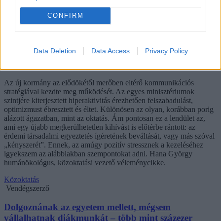
CONFIRM
Data Deletion
Data Access
Privacy Policy
Hana György: „Méltóságot, tekintélyt kell adni az
oktatásról szóló közbeszédnek”
Az új kormány az elődökétől merőben eltérő kommunikációs
stratégiával kezdte meg működését. Az egyes minisztériumok
szintjére kiterjesztett hiperaktivitás érezhetően felszabadulást,
optimizmust ébresztett és éltet. Különösen az olyan, korábban porig
alázott ágazatban, mint az oktatás. Ám pontosan ez a lendület az,
ami egy újabb megkerülhetetlen kihívást is előtérbe rántott: az
érdemi társadalmi egyeztetés ígéretének beváltását, vagy más szóval
„kényszerét”. Ennek, az amúgy pozitív stressznek a kezeléséhez
igyekszem az alábbiakban szempontokat adni. Hana György
humánökológus, közoktatási vezető véleménycikke.
Közoktatás
Vendégszerző
Dolgoznának az egyetem mellett, mégsem
vállalhatnak diákmunkát – több mint százezer