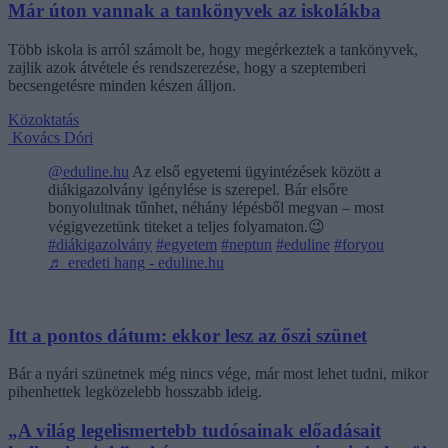
Már úton vannak a tankönyvek az iskolákba
Több iskola is arról számolt be, hogy megérkeztek a tankönyvek,
zajlik azok átvétele és rendszerezése, hogy a szeptemberi
becsengetésre minden készen álljon.
Közoktatás
Kovács Dóri
@eduline.hu
Az első egyetemi ügyintézések között a
diákigazolvány igénylése is szerepel. Bár elsőre
bonyolultnak tűnhet, néhány lépésből megvan – most
végigvezetünk titeket a teljes folyamaton.😉
#diákigazolvány
#egyetem
#neptun
#eduline
#foryou
♬ eredeti hang - eduline.hu
Itt a pontos dátum: ekkor lesz az őszi szünet
Bár a nyári szünetnek még nincs vége, már most lehet tudni, mikor
pihenhettek legközelebb hosszabb ideig.
„A világ legelismertebb tudósainak előadásait