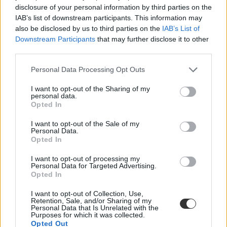
reagálva tavaly indították el Yellowroad programjukat, amelynek
disclosure of your personal information by third parties on the
keretében gyorsan munkába állítható, gyakorlati tudással rendelkező
IAB’s list of downstream participants. This information may
junior fejlesztőket és informatikus szakembereket képeznek, akik az
also be disclosed by us to third parties on the
IAB’s List of
eddigi tapasztalatok alapján hamar el is helyezkedtek a hazai IT-
szektorban.
Downstream Participants
that may further disclose it to other
third parties.
Kovács Zoltán, az Informatikai fejlesztői karrier start program
projekt igazgatója ismertette: a programot végrehajtó, a megbízást
Personal Data Processing Opt Outs
közbeszerzésen elnyerő konzorciumvezető vállalkozás, a
Traning360 Kft. már megkezdte a piaci igények felmérését, és azok
I want to opt-out of the Sharing of my
alapján a képzési programok beindítását, hogy a 3-4 hónapos
personal data.
tanfolyamokat elsők közt elvégző új szakemberek már az év végén
Opted In
munkába állhassanak.
I want to opt-out of the Sale of my
informatikus
Personal Data.
informatikushiány
Opted In
ingyenes képzés
belföld
I want to opt-out of processing my
informatikus képzés
Personal Data for Targeted Advertising.
ingyenes informatikus képzés
Opted In
Hozzászólások
I want to opt-out of Collection, Use,
Retention, Sale, and/or Sharing of my
Personal Data that Is Unrelated with the
Purposes for which it was collected.
Opted Out