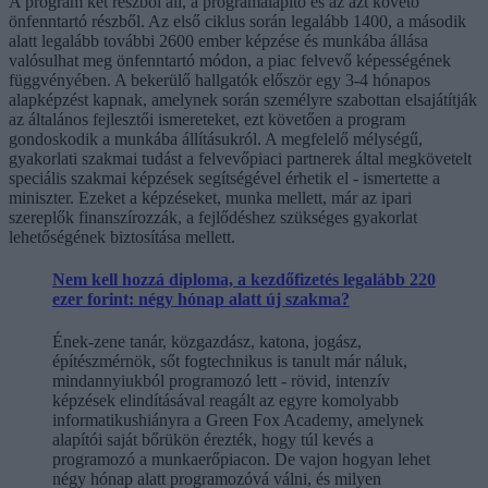
A program két részből áll, a programalapító és az azt követő
önfenntartó részből. Az első ciklus során legalább 1400, a második
alatt legalább további 2600 ember képzése és munkába állása
valósulhat meg önfenntartó módon, a piac felvevő képességének
függvényében. A bekerülő hallgatók először egy 3-4 hónapos
alapképzést kapnak, amelynek során személyre szabottan elsajátítják
az általános fejlesztői ismereteket, ezt követően a program
gondoskodik a munkába állításukról. A megfelelő mélységű,
gyakorlati szakmai tudást a felvevőpiaci partnerek által megkövetelt
speciális szakmai képzések segítségével érhetik el - ismertette a
miniszter. Ezeket a képzéseket, munka mellett, már az ipari
szereplők finanszírozzák, a fejlődéshez szükséges gyakorlat
lehetőségének biztosítása mellett.
Nem kell hozzá diploma, a kezdőfizetés legalább 220
ezer forint: négy hónap alatt új szakma?
Ének-zene tanár, közgazdász, katona, jogász,
építészmérnök, sőt fogtechnikus is tanult már náluk,
mindannyiukból programozó lett - rövid, intenzív
képzések elindításával reagált az egyre komolyabb
informatikushiányra a Green Fox Academy, amelynek
alapítói saját bőrükön érezték, hogy túl kevés a
programozó a munkaerőpiacon. De vajon hogyan lehet
négy hónap alatt programozóvá válni, és milyen