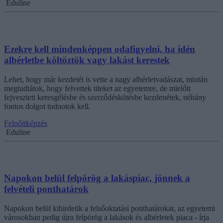
Eduline
Ezekre kell mindenképpen odafigyelni, ha idén
albérletbe költöztök vagy lakást kerestek
Lehet, hogy már kezdetét is vette a nagy albérletvadászat, miután
megtudtátok, hogy felvettek titeket az egyetemre, de mielőtt
fejvesztett keresgélésbe és szerződéskötésbe kezdenétek, néhány
fontos dolgot tudnotok kell.
Felnőttképzés
Eduline
Napokon belül felpörög a lakáspiac, jönnek a
felvételi ponthatárok
Napokon belül kihirdetik a felsőoktatási ponthatárokat, az egyetemi
városokban pedig újra felpörög a lakások és albérletek piaca - írja