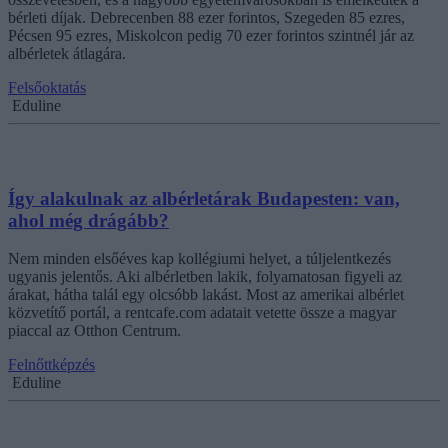
bérleti díjak. Debrecenben 88 ezer forintos, Szegeden 85 ezres,
Pécsen 95 ezres, Miskolcon pedig 70 ezer forintos szintnél jár az
albérletek átlagára.
Felsőoktatás
Eduline
Így alakulnak az albérletárak Budapesten: van,
ahol még drágább?
Nem minden elsőéves kap kollégiumi helyet, a túljelentkezés
ugyanis jelentős. Aki albérletben lakik, folyamatosan figyeli az
árakat, hátha talál egy olcsóbb lakást. Most az amerikai albérlet
közvetítő portál, a rentcafe.com adatait vetette össze a magyar
piaccal az Otthon Centrum.
Felnőttképzés
Eduline