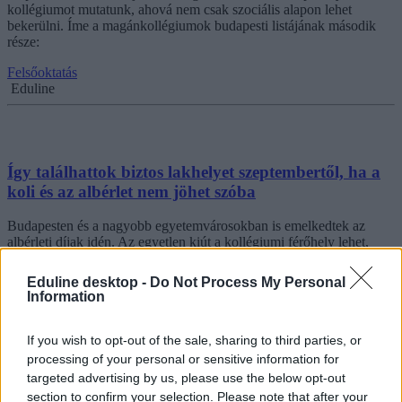
kollégiumot mutatunk, ahová nem csak szociális alapon lehet
bekerülni. Íme a magánkollégiumok budapesti listájának második
része:
Felsőoktatás
Eduline
Így találhattok biztos lakhelyet szeptembertől, ha a
koli és az albérlet nem jöhet szóba
Budapesten és a nagyobb egyetemvárosokban is emelkedtek az
albérleti díjak idén. Az egyetlen kiút a kollégiumi férőhely lehet,
azonban aki nem kap férőhelyet az egyetemi kollégiumban, annak
még szóba jöhetnek a magánkollégiumok is. Mutatjuk, mennyibe
Eduline desktop -
Do Not Process My Personal
kerülnek és hol vannak a budapesti magánkollégiumok.
Information
Felsőoktatás
Eduline
If you wish to opt-out of the sale, sharing to third parties, or
processing of your personal or sensitive information for
targeted advertising by us, please use the below opt-out
section to confirm your selection. Please note that after your