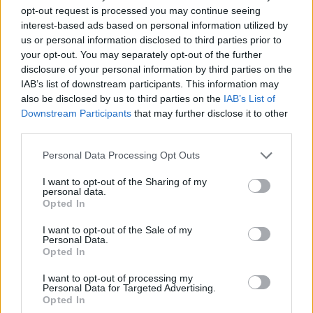
opt-out request is processed you may continue seeing
Albérlet vagy lakásvásárlás? Kiszámolták, melyik
interest-based ads based on personal information utilized by
éri meg jobban
us or personal information disclosed to third parties prior to
your opt-out. You may separately opt-out of the further
Az egyetemisták körében népszerű számos budapesti kerületben már
disclosure of your personal information by third parties on the
2-4 év közötti tartózkodás esetén jobban megérheti lakást vásárolni,
mint bérelni - derül ki a Magyar Hírlap pénteki cikkéből, amely az
IAB’s list of downstream participants. This information may
úgynevezett Takarék Index friss elemzését idézte.
also be disclosed by us to third parties on the
IAB’s List of
Downstream Participants
that may further disclose it to other
Felsőoktatás
third parties.
MTI
Personal Data Processing Opt Outs
I want to opt-out of the Sharing of my
personal data.
Hihetetlen albérletárak vannak Budapesten: 120
Opted In
ezer forint havonta egy garzonért?
I want to opt-out of the Sale of my
Budapesten több mint 8300 kiadó lakóingatlan közül válogathatnak
Personal Data.
a fiatalok, a július második felében felkínált albérletek száma 12
Opted In
százalékkal haladja meg az egy évvel korábbit - derül ki az
ingatlan.com elemzéséből.
I want to opt-out of processing my
Personal Data for Targeted Advertising.
Érettségi-felvételi
Opted In
MTI