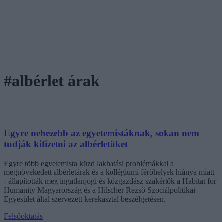
#albérlet árak
Egyre nehezebb az egyetemistáknak, sokan nem
tudják kifizetni az albérletüket
Egyre több egyetemista küzd lakhatási problémákkal a
megnövekedett albérletárak és a kollégiumi férőhelyek hiánya miatt
- állapították meg ingatlanjogi és közgazdász szakértők a Habitat for
Humanity Magyarország és a Hilscher Rezső Szociálpolitikai
Egyesület által szervezett kerekasztal beszélgetésen.
Felsőoktatás