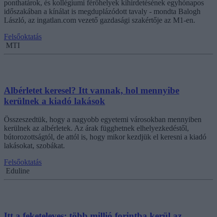
ponthatárok, és kollégiumi férőhelyek kihirdetésének egyhónapos
időszakában a kínálat is megduplázódott tavaly - mondta Balogh
László, az ingatlan.com vezető gazdasági szakértője az M1-en.
Felsőoktatás
MTI
Albérletet keresel? Itt vannak, hol mennyibe
kerülnek a kiadó lakások
Összeszedtük, hogy a nagyobb egyetemi városokban mennyiben
kerülnek az albérletek. Az árak függhetnek elhelyezkedéstől,
bútorozottságtól, de attól is, hogy mikor kezdjük el keresni a kiadó
lakásokat, szobákat.
Felsőoktatás
Eduline
Itt a feketeleves: több millió forintba kerül az