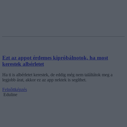
Ezt az appot érdemes kipróbálnotok, ha most
kerestek albérletet
Ha ti is albérletet kerestek, de eddig még nem találtátok meg a
legjobb árat, akkor ez az app nektek is segíthet.
Felnőttképzés
Eduline