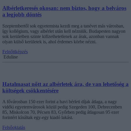
Albérletkeresés okosan: nem biztos, hogy a belváros
a legjobb döntés
Szeptembertől sok egyetemista kezdi meg a tanévet más városban,
így kollégium, vagy albérlet után kell nézniük. Budapesten nagyon
sok kerületben szinte kifizethetetlenek az árak, azonban vannak
olyan külső kerületek is, ahol érdemes körbe nézni.
Felnőttképzés
Eduline
Hatalmasat nőtt az albérletek ára, de van lehetőség a
költségek csökkentésére
A fővárosban 150 ezer forint a havi bérleti díjak átlaga, a nagy
vidéki egyetemvárosok közül pedig Szegeden 100, Debrecenben
85, Miskolcon 70, Pécsen 83, Győrben pedig átlagosan 95 ezer
forintért kínáltak egy-egy kiadó lakást.
Felsőoktatás