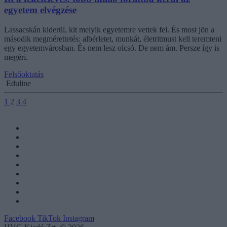
egyetem elvégzése
Lassacskán kiderül, kit melyik egyetemre vettek fel. És most jön a
második megmérettetés: albérletet, munkát, életritmust kell teremteni
egy egyetemvárosban. És nem lesz olcsó. De nem ám. Persze így is
megéri.
Felsőoktatás
Eduline
1
2
3
4
Facebook
TikTok
Instagram