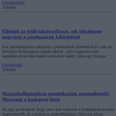
Felnőttképzés
Eduline
Elindult az őrült lakásvadászat, sok tulajdonos
megvárta a ponthatárok kihirdetését
Sok lakástulajdonos megvárta a ponthatárok kihirdetését és csak ezt
követően dobta piacra a kiadó lakását , ezért augusztus első
napjaiban jóval több kiadó lakást lehet találni, mint egy hónapja.
Felsőoktatás
Eduline
Magánkollégiumban gondolkoztok szeptembertől?
Mutatjuk a budapesti listát
Ha úgy gondoljátok, hogy nincs sok esélyetek a kollégiumba kerülni
szeptembertől, de a bejárás is megoldhatatlan? Most pár olyan