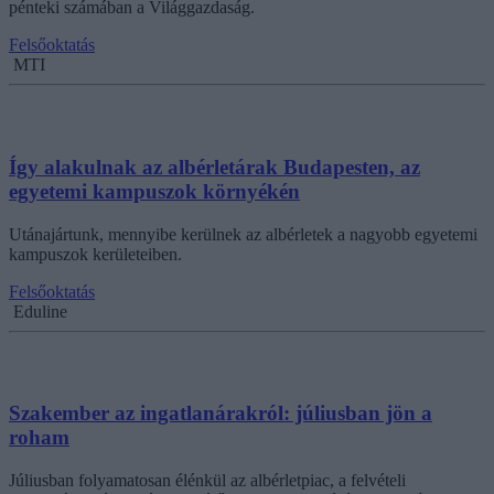
pénteki számában a Világgazdaság.
Felsőoktatás
MTI
Így alakulnak az albérletárak Budapesten, az
egyetemi kampuszok környékén
Utánajártunk, mennyibe kerülnek az albérletek a nagyobb egyetemi
kampuszok kerületeiben.
Felsőoktatás
Eduline
Szakember az ingatlanárakról: júliusban jön a
roham
Júliusban folyamatosan élénkül az albérletpiac, a felvételi