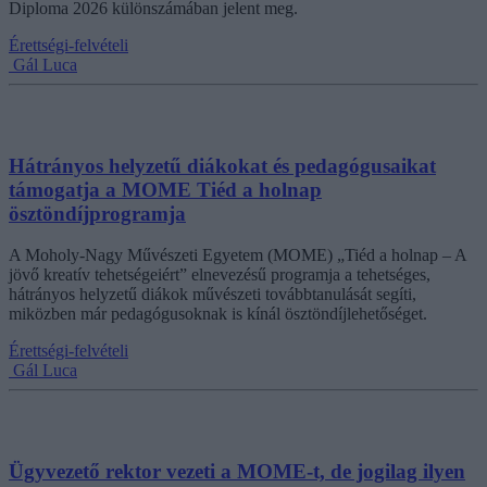
Diploma 2026 különszámában jelent meg.
Érettségi-felvételi
Gál Luca
Hátrányos helyzetű diákokat és pedagógusaikat
támogatja a MOME Tiéd a holnap
ösztöndíjprogramja
A Moholy-Nagy Művészeti Egyetem (MOME) „Tiéd a holnap – A
jövő kreatív tehetségeiért” elnevezésű programja a tehetséges,
hátrányos helyzetű diákok művészeti továbbtanulását segíti,
miközben már pedagógusoknak is kínál ösztöndíjlehetőséget.
Érettségi-felvételi
Gál Luca
Ügyvezető rektor vezeti a MOME-t, de jogilag ilyen