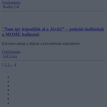
Felsőoktatás
Rodler Lili
"Nem így képzeljük el a Jövőt!” – petíciót indítottak
a MOME hallgatói
Két hetet adnak a diákok a követeléseik teljesítésére.
Felsőoktatás
Gál Luca
1
2
3
...
4