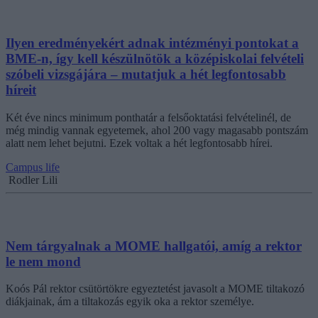
Ilyen eredményekért adnak intézményi pontokat a
BME-n, így kell készülnötök a középiskolai felvételi
szóbeli vizsgájára – mutatjuk a hét legfontosabb
híreit
Két éve nincs minimum ponthatár a felsőoktatási felvételinél, de
még mindig vannak egyetemek, ahol 200 vagy magasabb pontszám
alatt nem lehet bejutni. Ezek voltak a hét legfontosabb hírei.
Campus life
Rodler Lili
Nem tárgyalnak a MOME hallgatói, amíg a rektor
le nem mond
Koós Pál rektor csütörtökre egyeztetést javasolt a MOME tiltakozó
diákjainak, ám a tiltakozás egyik oka a rektor személye.