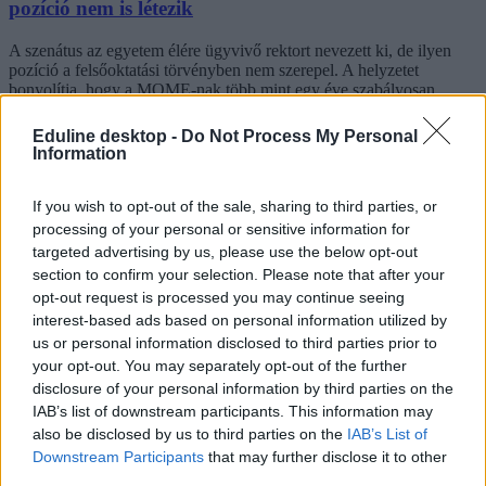
pozíció nem is létezik
A szenátus az egyetem élére ügyvivő rektort nevezett ki, de ilyen
pozíció a felsőoktatási törvényben nem szerepel. A helyzetet
bonyolítja, hogy a MOME-nak több mint egy éve szabályosan
kiválasztott rektorjelöltje is van.
Eduline desktop -
Do Not Process My Personal
Felsőoktatás
Information
Kurucz-Gáspár Tünde
If you wish to opt-out of the sale, sharing to third parties, or
processing of your personal or sensitive information for
targeted advertising by us, please use the below opt-out
A MOME Front több ponton is cáfolja az egyetem
section to confirm your selection. Please note that after your
kuratóriumi elnökének nyilatkozatát
opt-out request is processed you may continue seeing
interest-based ads based on personal information utilized by
Pontról pontra elemzik a hallgatók a MOME kuratóriumi elnökének
us or personal information disclosed to third parties prior to
interjúját.
your opt-out. You may separately opt-out of the further
Felsőoktatás
disclosure of your personal information by third parties on the
Gál Luca
IAB’s list of downstream participants. This information may
also be disclosed by us to third parties on the
IAB’s List of
Downstream Participants
that may further disclose it to other
third parties.