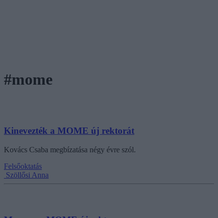
#mome
Kinevezték a MOME új rektorát
Kovács Csaba megbízatása négy évre szól.
Felsőoktatás
Szöllősi Anna