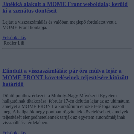
Játékká alakult a MOME Front weboldala; kerüld
ki a szenátus döntéseit
Lejárt a visszaszámlálás és valóban meglepő fordulatot vett a
MOME Front honlapja.
Felsőoktatás
Rodler Lili
Elindult a visszaszámlálás: pár óra múlva lejár a
MOME FRONT követeléseinek teljesítésére kitűzött
határidő
Döntő ponthoz érkezett a Moholy-Nagy Művészeti Egyetem
hallgatóinak tiltakozása: február 17-én délután lejár az az ultimátum,
amelyet a MOME FRONT a kuratórium elnöke felé fogalmazott
meg. A hallgatók négy pontban rögzítették követeléseiket, amelyek
teljesítését elengedhetetlennek tartják az egyetem autonómiájának
visszaállítása érdekében.
Felsőoktatás