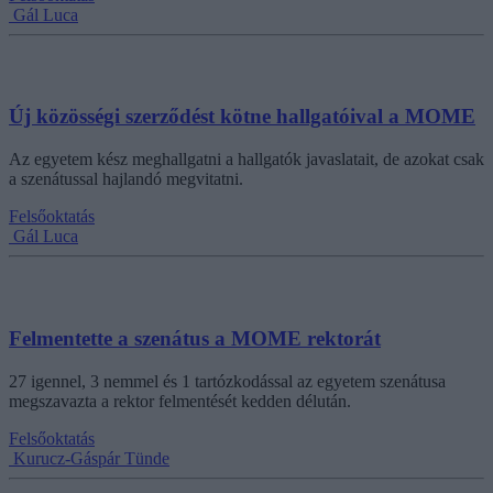
Gál Luca
Új közösségi szerződést kötne hallgatóival a MOME
Az egyetem kész meghallgatni a hallgatók javaslatait, de azokat csak
a szenátussal hajlandó megvitatni.
Felsőoktatás
Gál Luca
Felmentette a szenátus a MOME rektorát
27 igennel, 3 nemmel és 1 tartózkodással az egyetem szenátusa
megszavazta a rektor felmentését kedden délután.
Felsőoktatás
Kurucz-Gáspár Tünde