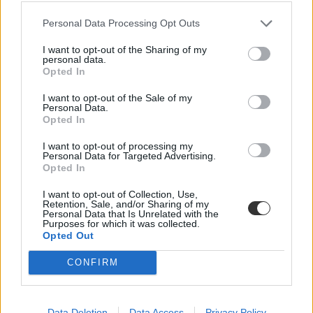
Prima Primissima-díjas építészt választottak a
Personal Data Processing Opt Outs
MOME ügyvivő rektorának
I want to opt-out of the Sharing of my
A szenátus 25 fő támogatása és 2 fő tartózkodása mellett választották
personal data.
meg az új vezetőt.
Opted In
Felsőoktatás
I want to opt-out of the Sale of my
Gál Luca
Personal Data.
Opted In
I want to opt-out of processing my
Personal Data for Targeted Advertising.
Opted In
A MOME nem akar az SZFE sorsára jutni
I want to opt-out of Collection, Use,
Az egyetem szenátusa egyeztetést kezdeményezett a MOME
Retention, Sale, and/or Sharing of my
Fronttal és az egyetemet fenntartó alapítvány kuratóriumával is.
Personal Data that Is Unrelated with the
Purposes for which it was collected.
Felsőoktatás
Opted Out
Gál Luca
CONFIRM
Díjat kapott egy MOMÉ-s diplomafilm a Berlini
Data Deletion
Data Access
Privacy Policy