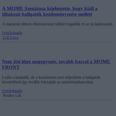
A MOME Szenátusa kijelentette, hogy kiáll a
tiltakozó hallgatók kezdeményezése mellett
A maratoni ülésen ellenszavazat nélkül fogadták el az új határozatot.
Felsőoktatás
Gál Luca
Nem jött létre megegyezés, tovább harcol a MOME
FRONT
Lejárt a határidő, de a kuratórium nem teljesítette a hallgatók
követeléseit így tovább folytatják az autonómiaharcukat.
Felsőoktatás
Rodler Lili