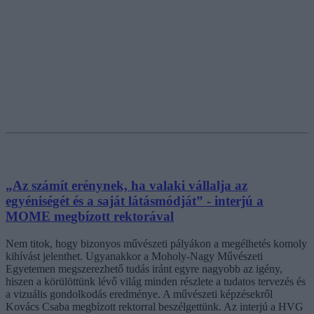
„Az számít erénynek, ha valaki vállalja az
egyéniségét és a saját látásmódját” - interjú a
MOME megbízott rektorával
Nem titok, hogy bizonyos művészeti pályákon a megélhetés komoly
kihívást jelenthet. Ugyanakkor a Moholy-Nagy Művészeti
Egyetemen megszerezhető tudás iránt egyre nagyobb az igény,
hiszen a körülöttünk lévő világ minden részlete a tudatos tervezés és
a vizuális gondolkodás eredménye. A művészeti képzésekről
Kovács Csaba megbízott rektorral beszélgettünk. Az interjú a HVG