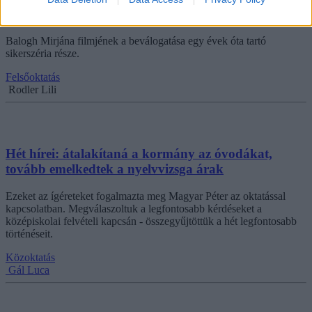
Nemzetközi Filmfesztiválon
Balogh Mirjána filmjének a beválogatása egy évek óta tartó
sikerszéria része.
Felsőoktatás
Rodler Lili
Hét hírei: átalakítaná a kormány az óvodákat,
tovább emelkedtek a nyelvvizsga árak
Ezeket az ígéreteket fogalmazta meg Magyar Péter az oktatással
kapcsolatban. Megválaszoltuk a legfontosabb kérdéseket a
középiskolai felvételi kapcsán - összegyűjtöttük a hét legfontosabb
történéseit.
Közoktatás
Gál Luca