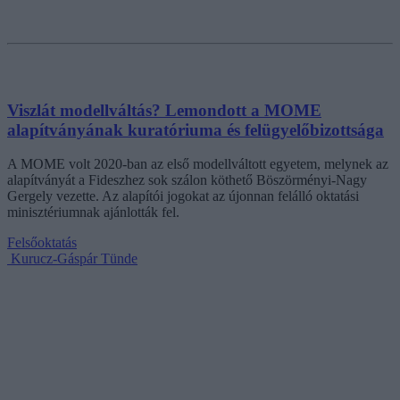
Viszlát modellváltás? Lemondott a MOME
alapítványának kuratóriuma és felügyelőbizottsága
A MOME volt 2020-ban az első modellváltott egyetem, melynek az
alapítványát a Fideszhez sok szálon köthető Böszörményi-Nagy
Gergely vezette. Az alapítói jogokat az újonnan felálló oktatási
minisztériumnak ajánlották fel.
Felsőoktatás
Kurucz-Gáspár Tünde