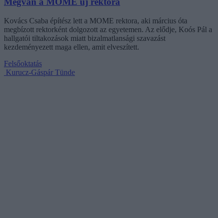
Megvan a MOME új rektora
Kovács Csaba építész lett a MOME rektora, aki március óta
megbízott rektorként dolgozott az egyetemen. Az elődje, Koós Pál a
hallgatói tiltakozások miatt bizalmatlansági szavazást
kezdeményezett maga ellen, amit elveszített.
Felsőoktatás
Kurucz-Gáspár Tünde