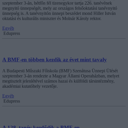
szeptember 3-án, hétfőn fél tizenegykor tartja 226. tanévének
megnyitó ünnepségét, mely az országos felsőoktatási tanévnyitó
ünnepség is. A tanévnyitón ünnepi beszédet mond Hiller István
oktatási és kulturális miniszter és Molnár Károly rektor.
Egyéb
Edupress
A BMF-en többen kezdik az évet mint tavaly
A Budapesti Műszaki Főiskola (BMF) Szenátusa Ünnepi Ülését
szeptember 3-án rendezte a Magyar Állami Operaházban, melyet
megtisztelt jelenlétével számos hazai és külföldi társintézmény,
akadémiai kutatóhely vezetője.
Egyéb
Edupress
A 128. tanév kezdődik a BMF-en