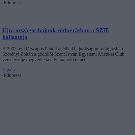
Edupress
Újra országos bajnok rúdugrásban a SZIE
hallgatója
A 2007. évi Országos felnőtt atlétikai bajnokságon rúdugrásban
Szörényi Zoltán a gödöllői Szent István Egyetemi Atlétikai Club
versenyzője megvédte tavalyi bajnoki címét.
Egyéb
Edupress