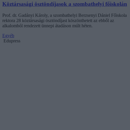
Köztársasági ösztöndíjasok a szombathelyi főiskolán
Prof. dr. Gadányi Károly, a szombathelyi Berzsenyi Dániel Főiskola
rektora 28 köztársasági ösztöndíjast köszönthetett az ebből az
alkalomból rendezett ünnepi átadáson múlt héten.
Egyéb
Edupress