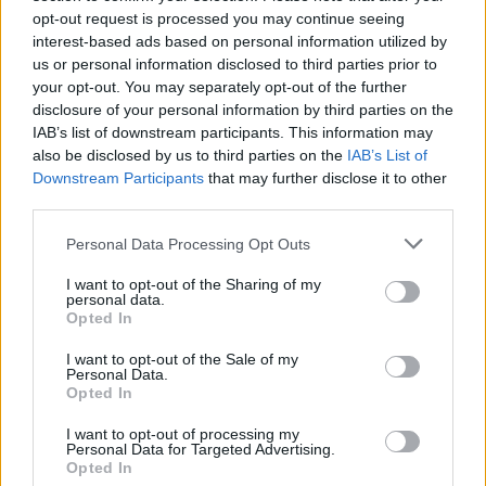
kezdettel rendezi meg.
opt-out request is processed you may continue seeing
interest-based ads based on personal information utilized by
Egyéb
us or personal information disclosed to third parties prior to
Edupress
your opt-out. You may separately opt-out of the further
disclosure of your personal information by third parties on the
IAB’s list of downstream participants. This information may
also be disclosed by us to third parties on the
IAB’s List of
Prosztata Napot szervez a Debreceni Egyetem
Downstream Participants
that may further disclose it to other
third parties.
A Nemzetközi Prosztata Napon a Debreceni Egyetem (DE) Orvos-
és Egészségtudományi Centruma Urológiai Klinikájának
Personal Data Processing Opt Outs
munkatársai ismeretterjesztő előadásokat tartanak és ingyenes
prosztata rákszűrést végeznek az érdeklődőknek szeptember 15-én
I want to opt-out of the Sharing of my
10 és 14 óra között a DE OEC Urológiai Klinika tantermében.
personal data.
Opted In
Egyéb
Edupress
I want to opt-out of the Sale of my
Personal Data.
Opted In
I want to opt-out of processing my
Hat magyar pályázó az Erasmus EuroMedia Award
Personal Data for Targeted Advertising.
Opted In
döntőjében