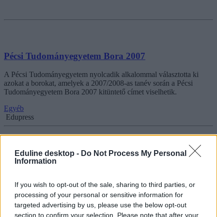
Pécsi Tudományegyetem Bora 2007
A Pécsi Tudományegyetem nyolcadik alkalommal választotta ki
azokat a borokat, amelyek a 2007/2008-as tanév során a Pécsi
Tudományegyetem Bora 2007 kitüntető címet viselhetik.
Egyéb
Edupress
Eduline desktop -
Do Not Process My Personal
Information
Debrecen is csatlakozott a tüntetéssorozathoz
A Debreceni Egyetem Hallgatói Önkormányzata (DEHÖK)
If you wish to opt-out of the sale, sharing to third parties, or
elnökségének döntése szerint csatlakozik a Hallgatói
processing of your personal or sensitive information for
Önkormányzatok Országos Konferenciája (HÖOK) szervezésében
targeted advertising by us, please use the below opt-out
zajló tandíj ellenes demonstrációsorozathoz. A DEHÖK elnöksége a
section to confirm your selection. Please note that after your
debreceni demonstrációt szeptember 19-én, szerdán, 19 órai