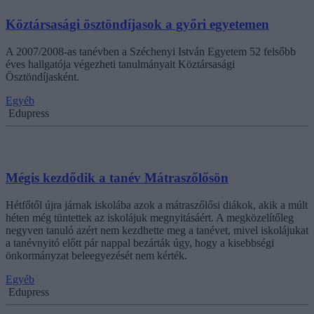
Köztársasági ösztöndíjasok a győri egyetemen
A 2007/2008-as tanévben a Széchenyi István Egyetem 52 felsőbb
éves hallgatója végezheti tanulmányait Köztársasági
Ösztöndíjasként.
Egyéb
Edupress
Mégis kezdődik a tanév Mátraszőlősön
Hétfőtől újra járnak iskolába azok a mátraszőlősi diákok, akik a múlt
héten még tüntettek az iskolájuk megnyitásáért. A megközelítőleg
negyven tanuló azért nem kezdhette meg a tanévet, mivel iskolájukat
a tanévnyitó előtt pár nappal bezárták úgy, hogy a kisebbségi
önkormányzat beleegyezését nem kérték.
Egyéb
Edupress