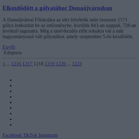
Elkezdődött a gólyatábor Dunaújvárosban
A Dunaújvárosi Főiskolára az idei felvételik után összesen 1571
gólya iratkozhat be az intézménybe, közülük 843-an nappali, 728-an
levelező tagozatra. Még a tanévkezdés előtt sokukra vár a már
hagyományossá vált gólyatábor, amely szeptember 5-én kezdődött.
Egyéb
Edupress
1
...
1216
1217
1218
1219
1220
...
1223
Facebook
TikTok
Instagram