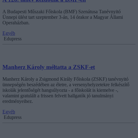
A Budapesti Műszaki Főiskola (BMF) Szenátusa Tanévnyitó
Ünnepi ülést tart szeptember 3-án, 14 órakor a Magyar Állami
Operaházban.
Egyéb
Edupress
Manherz Károly méltatta a ZSKF-et
Manherz Károly a Zsigmond Király Főiskola (ZSKF) tanévnyitó
ünnepségén beszédében az életre, a versenyhelyzetekre felkészítő
iskolák jelentőségét hangsúlyozta - a főiskolát is kiemelve -,
valamint gratulált a frissen felvett hallgatók jó tanulmányi
eredményeihez.
Egyéb
Edupress