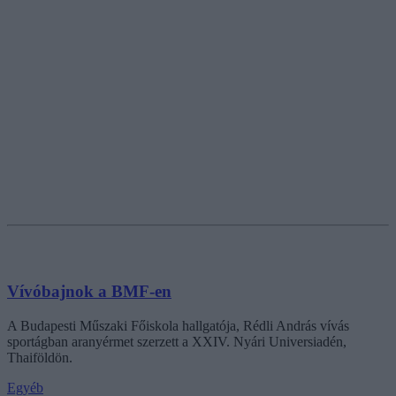
Vívóbajnok a BMF-en
A Budapesti Műszaki Főiskola hallgatója, Rédli András vívás
sportágban aranyérmet szerzett a XXIV. Nyári Universiadén,
Thaiföldön.
Egyéb