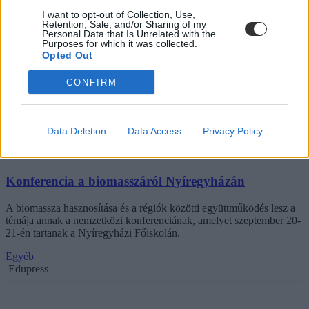
I want to opt-out of Collection, Use,
Az Erasmus Euromedia Award-on az Európai Képzési és
Retention, Sale, and/or Sharing of my
Kommunikációs Társaság (ESEC) hat magyar pályázót juttatott
Personal Data that Is Unrelated with the
Purposes for which it was collected.
tovább az 55 tagú döntőbe, 18 ország 200 pályázója közül. A
Opted Out
legjobb produkcióért járó díjat azok a művek kapják, amelyek az
oktatás, média és kommunikáció terén az európai kultúra
közvetítésével foglalkoznak.
CONFIRM
Egyéb
Edupress
Data Deletion
Data Access
Privacy Policy
Konferencia a biomasszáról Nyíregyházán
A biomassza hasznosítása és a régiók közötti együttműködés lesz a
témája annak a nemzetközi konferenciának, amelyet szeptember 20-
21-én tartanak a Nyíregyházi Főiskolán.
Egyéb
Edupress