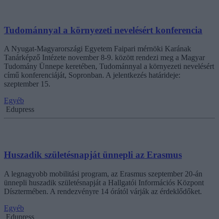
Tudománnyal a környezeti nevelésért konferencia
A Nyugat-Magyarországi Egyetem Faipari mérnöki Karának
Tanárképző Intézete november 8-9. között rendezi meg a Magyar
Tudomány Ünnepe keretében, Tudománnyal a környezeti nevelésért
című konferenciáját, Sopronban. A jelentkezés határideje:
szeptember 15.
Egyéb
Edupress
Huszadik születésnapját ünnepli az Erasmus
A legnagyobb mobilitási program, az Erasmus szeptember 20-án
ünnepli huszadik születésnapját a Hallgatói Információs Központ
Dísztermében. A rendezvényre 14 órától várják az érdeklődőket.
Egyéb
Edupress