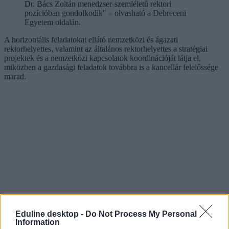
Dr. Bács Zoltán menedzser-szemléletű rektori
pozícióban gondolkodik" – olvasható a Debreceni
Egyetem oldalán.
A horizontális feladatokat ellátó nemzetközi és ágazati
rektorhelyettes, valamint az általános rektorhelyettes a stratégiai
projektek és a nemzetközi kapcsolatok koordinációját látja el,
miközben a gazdasági feladatok továbbra is a kancellár felelőssége
marad.
Eduline desktop -
Do Not Process My Personal
Information