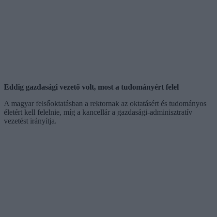
Eddig gazdasági vezető volt, most a tudományért felel
A magyar felsőoktatásban a rektornak az oktatásért és tudományos
életért kell felelnie, míg a kancellár a gazdasági-adminisztratív
vezetést irányítja.