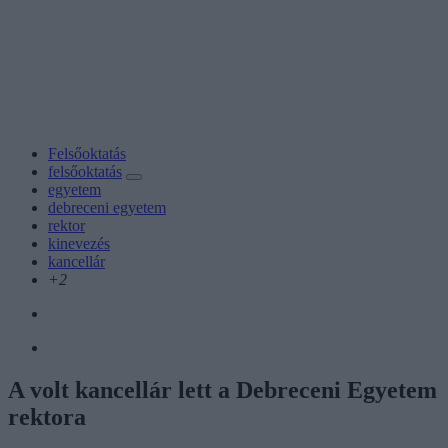
Felsőoktatás
felsőoktatás
egyetem
debreceni egyetem
rektor
kinevezés
kancellár
+2
A volt kancellár lett a Debreceni Egyetem
rektora