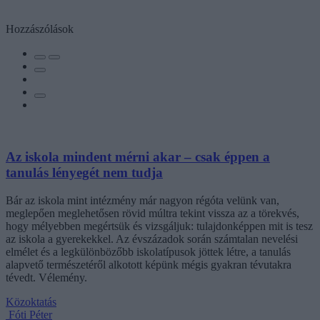
Hozzászólások
Az iskola mindent mérni akar – csak éppen a
tanulás lényegét nem tudja
Bár az iskola mint intézmény már nagyon régóta velünk van,
meglepően meglehetősen rövid múltra tekint vissza az a törekvés,
hogy mélyebben megértsük és vizsgáljuk: tulajdonképpen mit is tesz
az iskola a gyerekekkel. Az évszázadok során számtalan nevelési
elmélet és a legkülönbözőbb iskolatípusok jöttek létre, a tanulás
alapvető természetéről alkotott képünk mégis gyakran tévutakra
tévedt. Vélemény.
Közoktatás
Fóti Péter