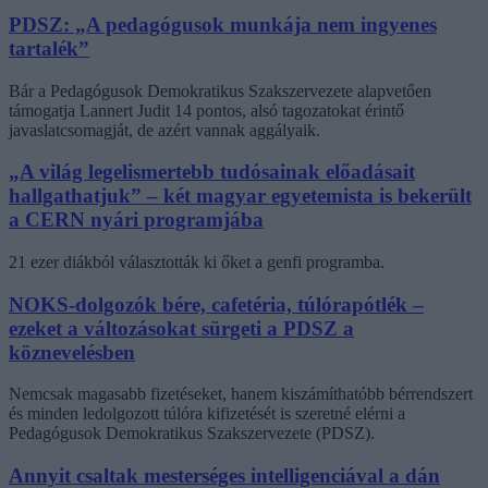
PDSZ: „A pedagógusok munkája nem ingyenes
tartalék”
Bár a Pedagógusok Demokratikus Szakszervezete alapvetően
támogatja Lannert Judit 14 pontos, alsó tagozatokat érintő
javaslatcsomagját, de azért vannak aggályaik.
„A világ legelismertebb tudósainak előadásait
hallgathatjuk” – két magyar egyetemista is bekerült
a CERN nyári programjába
21 ezer diákból választották ki őket a genfi programba.
NOKS-dolgozók bére, cafetéria, túlórapótlék –
ezeket a változásokat sürgeti a PDSZ a
köznevelésben
Nemcsak magasabb fizetéseket, hanem kiszámíthatóbb bérrendszert
és minden ledolgozott túlóra kifizetését is szeretné elérni a
Pedagógusok Demokratikus Szakszervezete (PDSZ).
Annyit csaltak mesterséges intelligenciával a dán