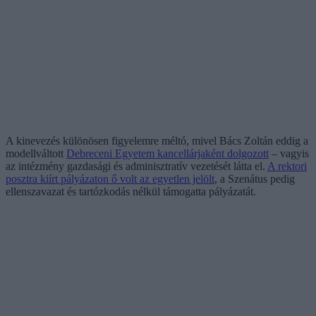
A kinevezés különösen figyelemre méltó, mivel Bács Zoltán eddig a
modellváltott
Debreceni Egyetem kancellárjaként dolgozott
– vagyis
az intézmény gazdasági és adminisztratív vezetését látta el.
A rektori
posztra kiírt pályázaton ő volt az egyetlen jelölt
, a Szenátus pedig
ellenszavazat és tartózkodás nélkül támogatta pályázatát.