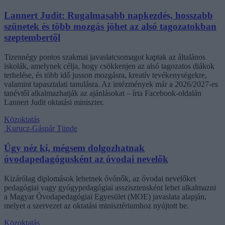
Lannert Judit: Rugalmasabb napkezdés, hosszabb
szünetek és több mozgás jöhet az alsó tagozatokban
szeptembertől
Tizennégy pontos szakmai javaslatcsomagot kaptak az általános
iskolák, amelynek célja, hogy csökkenjen az alsó tagozatos diákok
terhelése, és több idő jusson mozgásra, kreatív tevékenységekre,
valamint tapasztalati tanulásra. Az intézmények már a 2026/2027-es
tanévtől alkalmazhatják az ajánlásokat – írta Facebook-oldalán
Lannert Judit oktatási miniszter.
Közoktatás
Kurucz-Gáspár Tünde
Úgy néz ki, mégsem dolgozhatnak
óvodapedagógusként az óvodai nevelők
Kizárólag diplomások lehetnek óvónők, az óvodai nevelőket
pedagógiai vagy gyógypedagógiai asszisztensként lehet alkalmazni
a Magyar Óvodapedagógiai Egyesület (MOE) javaslata alapján,
melyet a szervezet az oktatási minisztériumhoz nyújtott be.
Közoktatás