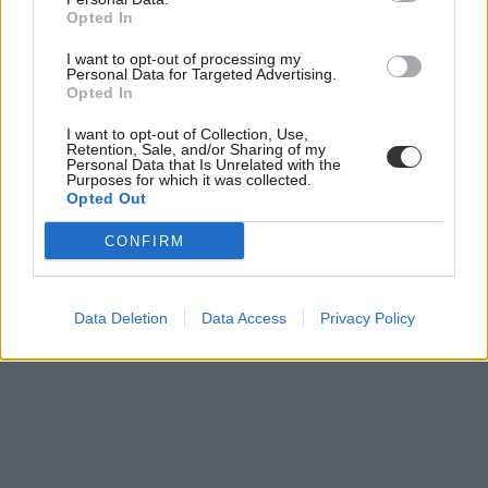
rektor
Opted In
kinevezés
kancellár
I want to opt-out of processing my
Personal Data for Targeted Advertising.
Opted In
I want to opt-out of Collection, Use,
Retention, Sale, and/or Sharing of my
Personal Data that Is Unrelated with the
Purposes for which it was collected.
Opted Out
CONFIRM
Data Deletion
Data Access
Privacy Policy