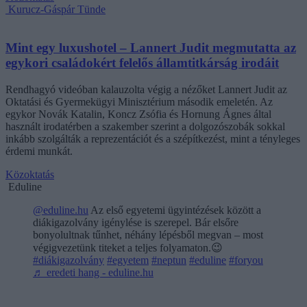
Kurucz-Gáspár Tünde
Mint egy luxushotel – Lannert Judit megmutatta az
egykori családokért felelős államtitkárság irodáit
Rendhagyó videóban kalauzolta végig a nézőket Lannert Judit az
Oktatási és Gyermekügyi Minisztérium második emeletén. Az
egykor Novák Katalin, Koncz Zsófia és Hornung Ágnes által
használt irodatérben a szakember szerint a dolgozószobák sokkal
inkább szolgálták a reprezentációt és a szépítkezést, mint a tényleges
érdemi munkát.
Közoktatás
Eduline
@eduline.hu
Az első egyetemi ügyintézések között a
diákigazolvány igénylése is szerepel. Bár elsőre
bonyolultnak tűnhet, néhány lépésből megvan – most
végigvezetünk titeket a teljes folyamaton.😉
#diákigazolvány
#egyetem
#neptun
#eduline
#foryou
♬ eredeti hang - eduline.hu