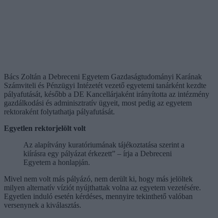
Bács Zoltán a Debreceni Egyetem Gazdaságtudományi Karának
Számviteli és Pénzügyi Intézetét vezető egyetemi tanárként kezdte
pályafutását, később a DE Kancellárjaként irányította az intézmény
gazdálkodási és adminisztratív ügyeit, most pedig az egyetem
rektoraként folytathatja pályafutását.
Egyetlen rektorjelölt volt
Az alapítvány kuratóriumának tájékoztatása szerint a
kiírásra egy pályázat érkezett” – írja a Debreceni
Egyetem a honlapján.
Mivel nem volt más pályázó, nem derült ki, hogy más jelöltek
milyen alternatív víziót nyújthattak volna az egyetem vezetésére.
Egyetlen induló esetén kérdéses, mennyire tekinthető valóban
versenynek a kiválasztás.