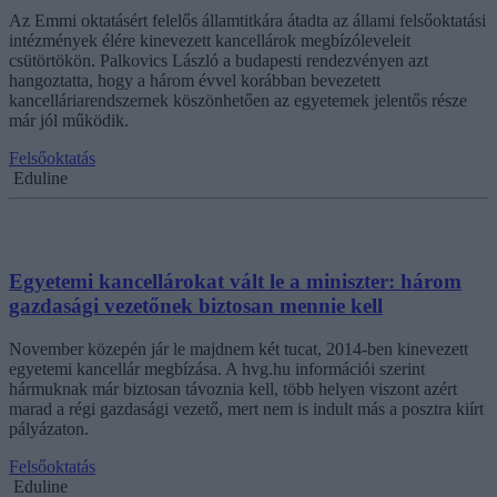
Az Emmi oktatásért felelős államtitkára átadta az állami felsőoktatási
intézmények élére kinevezett kancellárok megbízóleveleit
csütörtökön. Palkovics László a budapesti rendezvényen azt
hangoztatta, hogy a három évvel korábban bevezetett
kancelláriarendszernek köszönhetően az egyetemek jelentős része
már jól működik.
Felsőoktatás
Eduline
Egyetemi kancellárokat vált le a miniszter: három
gazdasági vezetőnek biztosan mennie kell
November közepén jár le majdnem két tucat, 2014-ben kinevezett
egyetemi kancellár megbízása. A hvg.hu információi szerint
hármuknak már biztosan távoznia kell, több helyen viszont azért
marad a régi gazdasági vezető, mert nem is indult más a posztra kiírt
pályázaton.
Felsőoktatás
Eduline