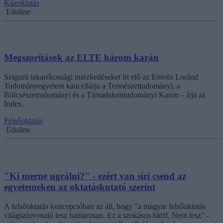
Közoktatás
Eduline
Megszorítások az ELTE három karán
Szigorú takarékossági intézkedéseket írt elő az Eötvös Loránd
Tudományegyetem kancellárja a Természettudományi, a
Bölcsészettudományi és a Társadalomtudományi Karon – írja az
Index.
Felsőoktatás
Eduline
"Ki merne ugrálni?" - ezért van síri csend az
egyetemeken az oktatáskutató szerint
A felsőoktatás koncepcióban az áll, hogy "a magyar felsőoktatás
világszínvonalú lesz hamarosan. Ez a szokásos blöff. Nem lesz" -