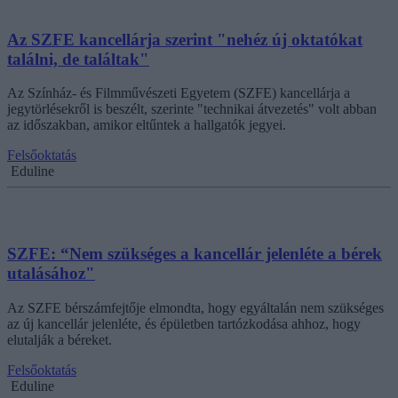
Az SZFE kancellárja szerint "nehéz új oktatókat
találni, de találtak"
Az Színház- és Filmművészeti Egyetem (SZFE) kancellárja a
jegytörlésekről is beszélt, szerinte "technikai átvezetés" volt abban
az időszakban, amikor eltűntek a hallgatók jegyei.
Felsőoktatás
Eduline
SZFE: “Nem szükséges a kancellár jelenléte a bérek
utalásához"
Az SZFE bérszámfejtője elmondta, hogy egyáltalán nem szükséges
az új kancellár jelenléte, és épületben tartózkodása ahhoz, hogy
elutalják a béreket.
Felsőoktatás
Eduline