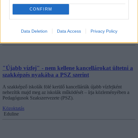
Bevezetik a szakképzési centrumokban a kancellári rendszert -
CONFIRM
többek között ezt tartalmazza a kutatás-fejlesztéssel és szakképzéssel
összefüggő törvények módosítása, amely 126 igen, egy nem
szavazatot kapott az Országgyűlésben.
Data Deletion
Data Access
Privacy Policy
Közoktatás
MTI
"Újabb vízfej" - nem kellene kancellárokat ültetni a
szakképzés nyakába a PSZ szerint
A szakképző iskolák fölé kerülő kancelláriák újabb vízfejként
nehezítik majd meg az iskolák működését – írja közleményében a
Pedagógusok Szakszervezete (PSZ).
Közoktatás
Eduline