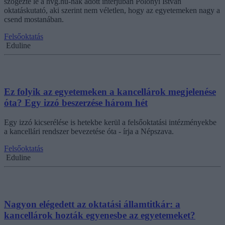
szögezte le a hvg.hu-nak adott interjúban Polónyi István
oktatáskutató, aki szerint nem véletlen, hogy az egyetemeken nagy a
csend mostanában.
Felsőoktatás
Eduline
Ez folyik az egyetemeken a kancellárok megjelenése
óta? Egy izzó beszerzése három hét
Egy izzó kicserélése is hetekbe kerül a felsőoktatási intézményekbe
a kancellári rendszer bevezetése óta - írja a Népszava.
Felsőoktatás
Eduline
Nagyon elégedett az oktatási államtitkár: a
kancellárok hozták egyenesbe az egyetemeket?