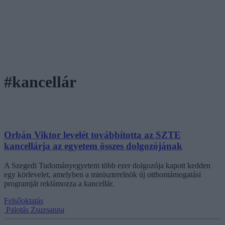
#kancellár
Orbán Viktor levelét továbbította az SZTE
kancellárja az egyetem összes dolgozójának
A Szegedi Tudományegyetem több ezer dolgozója kapott kedden
egy körlevelet, amelyben a miniszterelnök új otthontámogatási
programját reklámozza a kancellár.
Felsőoktatás
Palotás Zsuzsanna