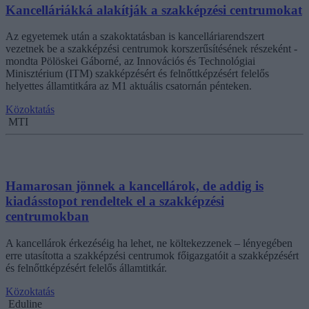
Kancelláriákká alakítják a szakképzési centrumokat
Az egyetemek után a szakoktatásban is kancelláriarendszert
vezetnek be a szakképzési centrumok korszerűsítésének részeként -
mondta Pölöskei Gáborné, az Innovációs és Technológiai
Minisztérium (ITM) szakképzésért és felnőttképzésért felelős
helyettes államtitkára az M1 aktuális csatornán pénteken.
Közoktatás
MTI
Hamarosan jönnek a kancellárok, de addig is
kiadásstopot rendeltek el a szakképzési
centrumokban
A kancellárok érkezéséig ha lehet, ne költekezzenek – lényegében
erre utasította a szakképzési centrumok főigazgatóit a szakképzésért
és felnőttképzésért felelős államtitkár.
Közoktatás
Eduline