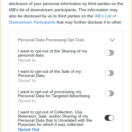
Innovációs és Technológiai Minisztérium (ITM) csütörtökön
disclosure of your personal information by third parties on the
IAB’s list of downstream participants. This information may
Közoktatás
also be disclosed by us to third parties on the
IAB’s List of
MTI
Downstream Participants
that may further disclose it to other
third parties.
Personal Data Processing Opt Outs
Több száz óvónő hiányzik az óvodákból, hiába
tiltakoztak a szakszervezetek: a hét hírei
I want to opt-out of the Sharing of my
personal data.
Opted In
Elfogadták a kancelláriarendszer bevezetését, aláírásgyűjtésbe
kezdtek az Óbudai Egyetemen az intézmény önállóságának
I want to opt-out of the Sale of my
megőrzéséért, folyamatosan emelkedik a külföldi hallgatók száma -
Personal Data.
ezek voltak a hét legfontosabb oktatási hírei.
Opted In
Hírkereső
I want to opt-out of processing my
Eduline
Personal Data for Targeted Advertising.
Opted In
I want to opt-out of Collection, Use,
Retention, Sale, and/or Sharing of my
Hiába tiltakoztak a szakszervezetek, lesz
Personal Data that Is Unrelated with the
Purposes for which it was collected.
kancelláriarendszer a szakképzésben is
Opted Out