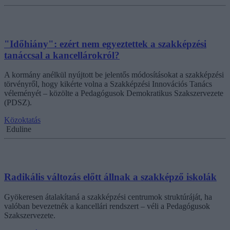
"Időhiány": ezért nem egyeztettek a szakképzési
tanáccsal a kancellárokról?
A kormány anélkül nyújtott be jelentős módosításokat a szakképzési
törvényről, hogy kikérte volna a Szakképzési Innovációs Tanács
véleményét – közölte a Pedagógusok Demokratikus Szakszervezete
(PDSZ).
Közoktatás
Eduline
Radikális változás előtt állnak a szakképző iskolák
Gyökeresen átalakítaná a szakképzési centrumok struktúráját, ha
valóban bevezetnék a kancellári rendszert – véli a Pedagógusok
Szakszervezete.