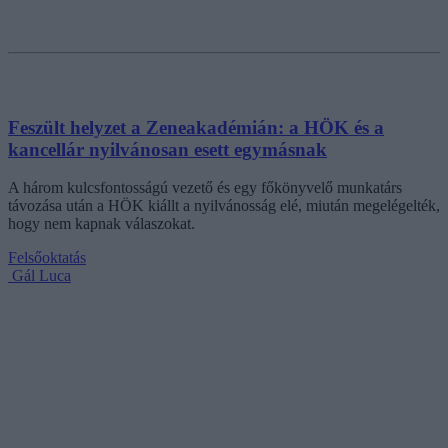
Feszült helyzet a Zeneakadémián: a HÖK és a
kancellár nyilvánosan esett egymásnak
A három kulcsfontosságú vezető és egy főkönyvelő munkatárs
távozása után a HÖK kiállt a nyilvánosság elé, miután megelégelték,
hogy nem kapnak válaszokat.
Felsőoktatás
Gál Luca