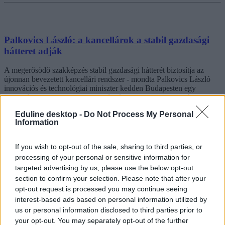
Palkovics László: a kancellárok a stabil gazdasági
hátteret adják
A megerősödő szakképzés stabil gazdasági hátterét biztosítja az
újonnan bevezetett kancellári rendszer - mondta Palkovics László
innovációs és technológiai miniszter kedden Budapesten egy
munkaértekezleten, ahol a szakképzési centrumok kancellárjaival
egyeztetett.
Eduline desktop -
Do Not Process My Personal
Information
Közoktatás
MTI
If you wish to opt-out of the sale, sharing to third parties, or
processing of your personal or sensitive information for
targeted advertising by us, please use the below opt-out
Jönnek a kancellárok: márciusban megkezdik a
section to confirm your selection. Please note that after your
opt-out request is processed you may continue seeing
munkát a szakképzési centrumokban
interest-based ads based on personal information utilized by
A szakképzés teljes megújításának részeként március elsején
us or personal information disclosed to third parties prior to
munkába állnak a szakképzési centrumok kancellárjai - közölte az
your opt-out. You may separately opt-out of the further