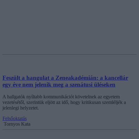
Feszült a hangulat a Zeneakadémián: a kancellár
egy éve nem jelenik meg a szenátusi üléseken
A hallgatók nyíltabb kommunikációt követelnek az egyetem
vezetésétől, szerintük eljött az idő, hogy kritikusan szemléljék a
jelenlegi helyzetet.
Felsőoktatás
Tornyos Kata