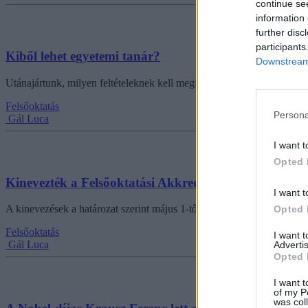
continue se
information 
further disc
participants
Kiből lehet egyetemi tanár?
Downstream 
Utánajártunk, milyen feltételeknek kell megfelelni ahhoz, hogy valakit
Felsőoktatás
Persona
Gál Luca
I want t
Opted 
Kinevezték a Felsőoktatási Akkreditációs Bizottság új v
I want t
A kinevezések a határozat szerint május 1-től szólnak, azonban a korá
Opted 
Felsőoktatás
I want 
Gál Luca
Advertis
Opted 
I want t
of my P
was col