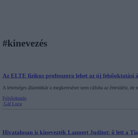
#kinevezés
Az ELTE fizikus professzora lehet az új felsőoktatási 
A lehetséges államtitkár a megkeresésre nem cáfolta az értesülést, de
Felsőoktatás
Gál Luca
Hivatalosan is kinevezték Lannert Juditot: ő lett a T