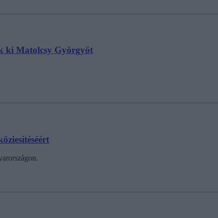
ék ki Matolcsy Györgyöt
öziesítéséért
yarországon.