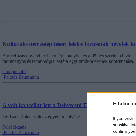
Kulturális nemzetépítésért felelős biztosnak neveték k
A megbízás november 1-jén lép hatályba, és a döntés szerint a biztos fe
tudományos és technológiai szféra együttműködésének koordinálása.
Campus life
Palotás Zsuzsanna
Eduline d
A volt kancellár lett a Debreceni Egyetem rektora
Dr. Bács Zoltán volt az egyetlen pályázó.
If you wish 
sensitive in
Felsőoktatás
confirm you
Palotás Zsuzsanna