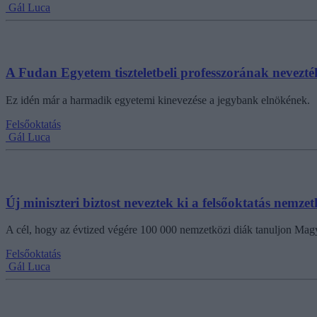
Gál Luca
A Fudan Egyetem tiszteletbeli professzorának nevezt
Ez idén már a harmadik egyetemi kinevezése a jegybank elnökének.
Felsőoktatás
Gál Luca
Új miniszteri biztost neveztek ki a felsőoktatás nemzetk
A cél, hogy az évtized végére 100 000 nemzetközi diák tanuljon Mag
Felsőoktatás
Gál Luca