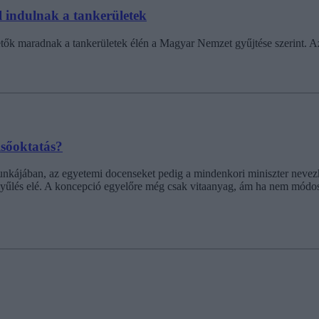
el indulnak a tankerületek
etők maradnak a tankerületek élén a Magyar Nemzet gyűjtése szerint. A
lsőoktatás?
unkájában, az egyetemi docenseket pedig a mindenkori miniszter nevezhet
ággyűlés elé. A koncepció egyelőre még csak vitaanyag, ám ha nem módos