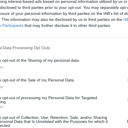
eing interest-based ads based on personal information utilized by us or
disclosed to third parties prior to your opt-out. You may separately opt-
losure of your personal information by third parties on the IAB’s list of
. This information may also be disclosed by us to third parties on the
IA
Participants
that may further disclose it to other third parties.
 egyetemi tanári kinevezéssel tüntessenek ki.
l Data Processing Opt Outs
o opt-out of the Sharing of my personal data.
In
ezetőjét és tagjait
o opt-out of the Sale of my Personal Data.
bbi testület májusban még többször ülésezett.
In
to opt-out of processing my Personal Data for Targeted
ing.
In
o opt-out of Collection, Use, Retention, Sale, and/or Sharing
ersonal Data that Is Unrelated with the Purposes for which it
lected.