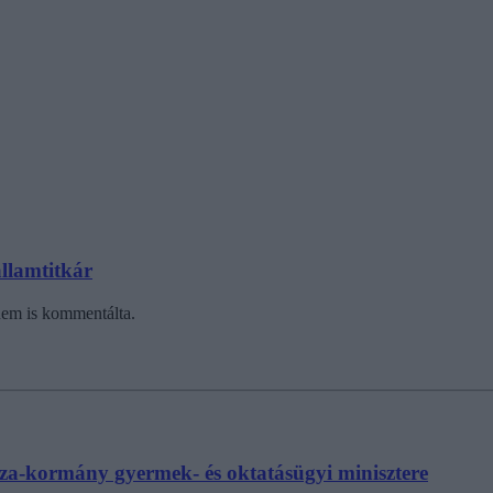
államtitkár
 nem is kommentálta.
isza-kormány gyermek- és oktatásügyi minisztere