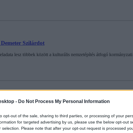
i Demeter Szilárdot
ladata lesz többek között a kulturális nemzetépítés átfogó kormányzati s
esktop -
Do Not Process My Personal Information
to opt-out of the sale, sharing to third parties, or processing of your per
formation for targeted advertising by us, please use the below opt-out s
r selection. Please note that after your opt-out request is processed y