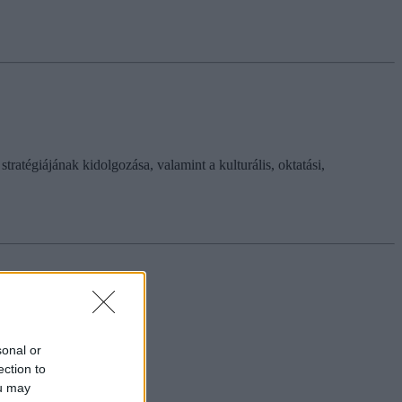
tratégiájának kidolgozása, valamint a kulturális, oktatási,
sonal or
ection to
ou may