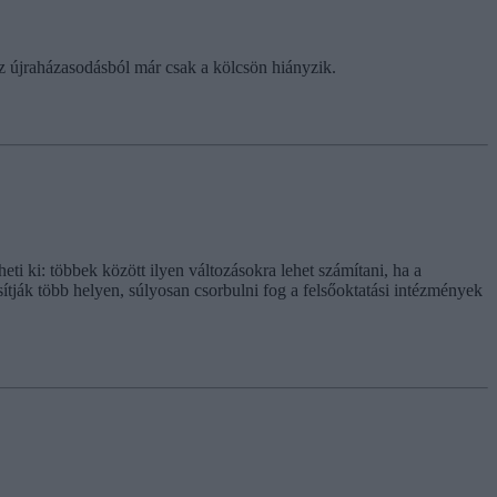
z újraházasodásból már csak a kölcsön hiányzik.
i ki: többek között ilyen változásokra lehet számítani, ha a
ítják több helyen, súlyosan csorbulni fog a felsőoktatási intézmények