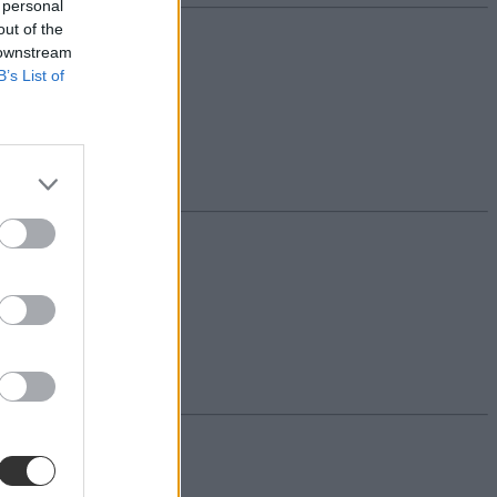
 personal
out of the
 downstream
B’s List of