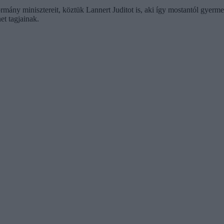
mány minisztereit, köztük Lannert Juditot is, aki így mostantól gyermek
et tagjainak.