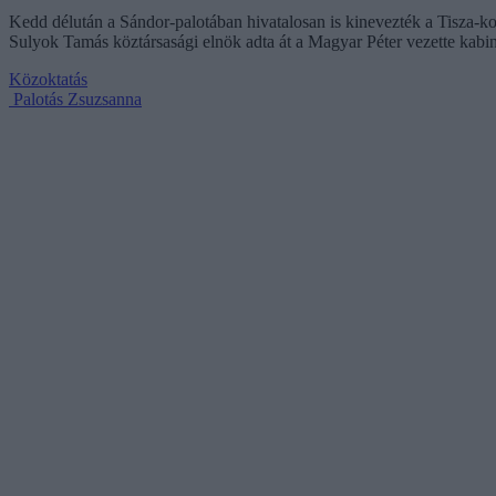
Kedd délután a Sándor-palotában hivatalosan is kinevezték a Tisza-kor
Sulyok Tamás köztársasági elnök adta át a Magyar Péter vezette kabin
Közoktatás
Palotás Zsuzsanna