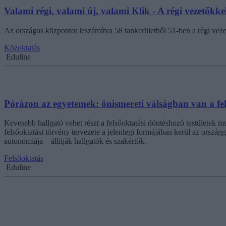
Valami régi, valami új, valami Klik - A régi vezetőkk
Az országos központot leszámítva 58 tankerületből 51-ben a régi vez
Közoktatás
Eduline
Pórázon az egyetemek: önismereti válságban van a fe
Kevesebb hallgató vehet részt a felsőoktatási döntéshozó testületek m
felsőoktatási törvény tervezete a jelenlegi formájában kerül az orsz
autonómiája – állítják hallgatók és szakértők.
Felsőoktatás
Eduline