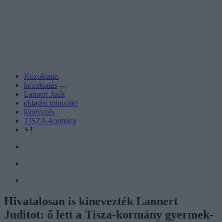
Közoktatás
közoktatás
Lannert Judit
oktatási miniszter
kinevezés
TISZA-kormány
+1
Hivatalosan is kinevezték Lannert
Juditot: ő lett a Tisza-kormány gyermek-