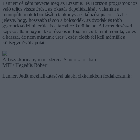
Lannert célként nevezte meg az Erasmus- és Horizon-programokhoz
való teljes visszatérést, az oktatás depolitizálását, valamint a
monopóliumok lebontását a tankönyv- és képzési piacon. Azt is
jelezte, hogy hosszabb távon a bölcsődék, az óvodák és több
gyermekvédelmi terület is a tárcához kerülhetne. A bérrendezéssel
kapcsolatban ugyanakkor óvatosan fogalmazott: mint mondta, „üres
a kassza, de nem miattunk üres”, ezért előbb fel kell mérniük a
költségvetés állapotát.
A Tisza-kormány miniszterei a Sándor-alotában
MTI / Hegedűs Róbert
Lannert Judit meghallgatásával alábbi cikkeinkben foglalkoztunk: