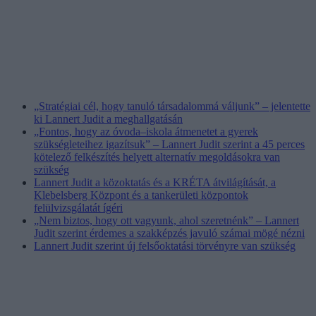
„Stratégiai cél, hogy tanuló társadalommá váljunk” – jelentette
ki Lannert Judit a meghallgatásán
„Fontos, hogy az óvoda–iskola átmenetet a gyerek
szükségleteihez igazítsuk” – Lannert Judit szerint a 45 perces
kötelező felkészítés helyett alternatív megoldásokra van
szükség
Lannert Judit a közoktatás és a KRÉTA átvilágítását, a
Klebelsberg Központ és a tankerületi központok
felülvizsgálatát ígéri
„Nem biztos, hogy ott vagyunk, ahol szeretnénk” – Lannert
Judit szerint érdemes a szakképzés javuló számai mögé nézni
Lannert Judit szerint új felsőoktatási törvényre van szükség