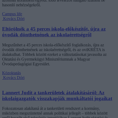
azonban korántsem egyedi: több levelezős hallgató számolt be
hasonló nehézségekről.
Campus life
Kovács Dóri
Eltörölnék a 45 perces iskola-előkészítőt, újra az
óvodák dönthetnének az iskolaérettségről
Megszűnhet a 45 perces iskola-előkészítő foglalkozás, újra az
óvodák dönthetnének az iskolaérettségről, és az oviKRÉTA is
átalakulhat. Többek között ezeket a változtatásokat javasolta az
Oktatási és Gyermekügyi Minisztériumnak a Magyar
Óvodapedagógiai Egyesület.
Közoktatás
Kovács Dóri
Lannert Judit a tankerületek átalakításáról: Az
iskolaigazgatók visszakapják munkáltatói jogaikat
Fokozatosan alakítaná át a tankerületi rendszert a kormány,
miközben megszüntetné annak politikai jellegét – többek között
erről beszélt első televíziós interjújában Lannert Judit oktatási és