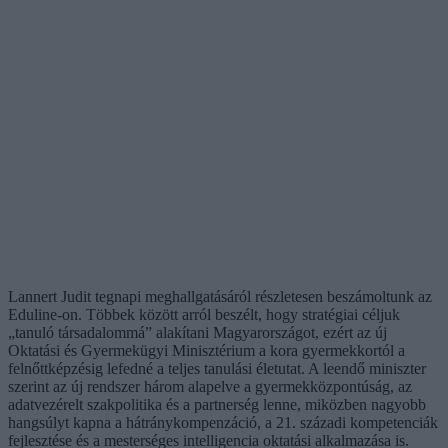
Lannert Judit tegnapi meghallgatásáról részletesen beszámoltunk az
Eduline-on. Többek között arról beszélt, hogy stratégiai céljuk
„tanuló társadalommá” alakítani Magyarországot, ezért az új
Oktatási és Gyermekügyi Minisztérium a kora gyermekkortól a
felnőttképzésig lefedné a teljes tanulási életutat. A leendő miniszter
szerint az új rendszer három alapelve a gyermekközpontúság, az
adatvezérelt szakpolitika és a partnerség lenne, miközben nagyobb
hangsúlyt kapna a hátránykompenzáció, a 21. századi kompetenciák
fejlesztése és a mesterséges intelligencia oktatási alkalmazása is.