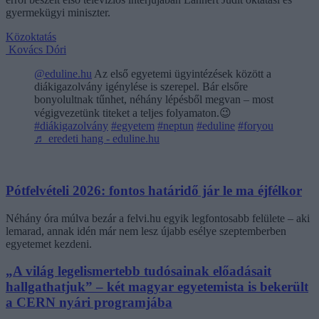
gyermekügyi miniszter.
Közoktatás
Kovács Dóri
@eduline.hu
Az első egyetemi ügyintézések között a
diákigazolvány igénylése is szerepel. Bár elsőre
bonyolultnak tűnhet, néhány lépésből megvan – most
végigvezetünk titeket a teljes folyamaton.😉
#diákigazolvány
#egyetem
#neptun
#eduline
#foryou
♬ eredeti hang - eduline.hu
Pótfelvételi 2026: fontos határidő jár le ma éjfélkor
Néhány óra múlva bezár a felvi.hu egyik legfontosabb felülete – aki
lemarad, annak idén már nem lesz újabb esélye szeptemberben
egyetemet kezdeni.
„A világ legelismertebb tudósainak előadásait
hallgathatjuk” – két magyar egyetemista is bekerült
a CERN nyári programjába