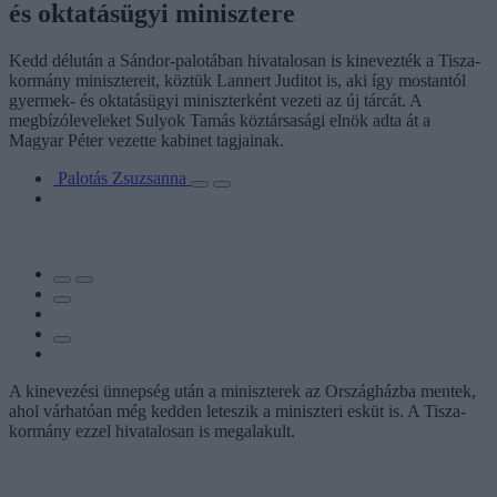
és oktatásügyi minisztere
Kedd délután a Sándor-palotában hivatalosan is kinevezték a Tisza-
kormány minisztereit, köztük Lannert Juditot is, aki így mostantól
gyermek- és oktatásügyi miniszterként vezeti az új tárcát. A
megbízóleveleket Sulyok Tamás köztársasági elnök adta át a
Magyar Péter vezette kabinet tagjainak.
Palotás Zsuzsanna
A kinevezési ünnepség után a miniszterek az Országházba mentek,
ahol várhatóan még kedden leteszik a miniszteri esküt is. A Tisza-
kormány ezzel hivatalosan is megalakult.