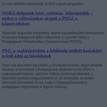
21 ezer diákból választották ki őket a genfi programba.
NOKS-dolgozók bére, cafetéria, túlórapótlék –
ezeket a változásokat sürgeti a PDSZ a
köznevelésben
Nemcsak magasabb fizetéseket, hanem kiszámíthatóbb bérrendszert
és minden ledolgozott túlóra kifizetését is szeretné elérni a
Pedagógusok Demokratikus Szakszervezete (PDSZ).
PSZ: a szakképzésben a felelősség mellett hatáskört
is kell adni az iskoláknak
Nem volt közvetlen egyeztetés a törvénytervezetről, mégis elküldte
részletes észrevételeit a Pedagógusok Szakszervezete (PSZ) a
szakminisztériumnak, melyben többek között egyetértettek a
kancellári rendszer megszüntetésével, de javasolják az oktató
elnevezés kivezetését és azt, hogy a főigazgatói poszthoz
pedagógusi végzettségre is legyen szükség.