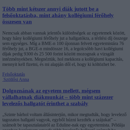
Több mint kétszer annyi diák jutott be a
felsőoktatásba, mint ahány kollégiumi férőhely
összesen van
Nemcsak abban vannak jelentős különbségek az egyetemek között,
hogy hány kollégiumi férőhely jut a hallgatókra, a térítési díj összege
sem egységes. Míg a BME-n 100 újonnan felvett egyetemistára 76
férőhely jut, a BGE-n mindössze 16, a legolcsóbb havi kollégiumi
díjak pedig 9300 és 25 500 forint között mozognak a vizsgált
intézményekben. Megnéztük, hol mekkora a kollégiumi kapacitás,
mennyit kell fizetni, és mi alapján dől el, hogy ki költözhet be.
Felsőoktatás
Szöllősi Anna
Dolgoznának az egyetem mellett, mégsem
vállalhatnak diákmunkát – több mint százezer
levelezős hallgatót érinthet a szabály
„Szinte bárhol voltam állásinterjún, mikor megtudták, hogy levelező
tagozatos hallgató vagyok, egyből húzni kezdték a szájukat” –
számolt be tapasztalatairól az Eduline-nak egy egyetemista. Példája