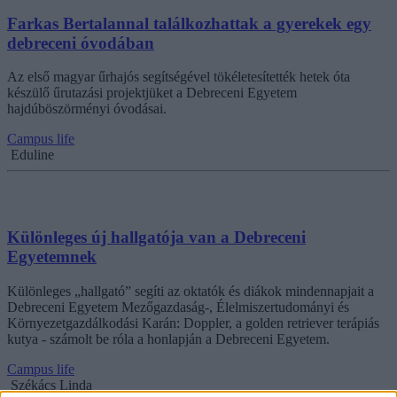
Farkas Bertalannal találkozhattak a gyerekek egy
debreceni óvodában
Az első magyar űrhajós segítségével tökéletesítették hetek óta
készülő űrutazási projektjüket a Debreceni Egyetem
hajdúböszörményi óvodásai.
Campus life
Eduline
Különleges új hallgatója van a Debreceni
Egyetemnek
Különleges „hallgató” segíti az oktatók és diákok mindennapjait a
Debreceni Egyetem Mezőgazdaság-, Élelmiszertudományi és
Környezetgazdálkodási Karán: Doppler, a golden retriever terápiás
kutya - számolt be róla a honlapján a Debreceni Egyetem.
Campus life
Székács Linda