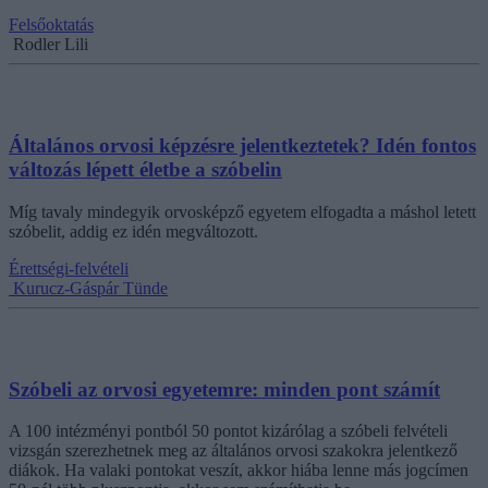
Felsőoktatás
Rodler Lili
Általános orvosi képzésre jelentkeztetek? Idén fontos
változás lépett életbe a szóbelin
Míg tavaly mindegyik orvosképző egyetem elfogadta a máshol letett
szóbelit, addig ez idén megváltozott.
Érettségi-felvételi
Kurucz-Gáspár Tünde
Szóbeli az orvosi egyetemre: minden pont számít
A 100 intézményi pontból 50 pontot kizárólag a szóbeli felvételi
vizsgán szerezhetnek meg az általános orvosi szakokra jelentkező
diákok. Ha valaki pontokat veszít, akkor hiába lenne más jogcímen