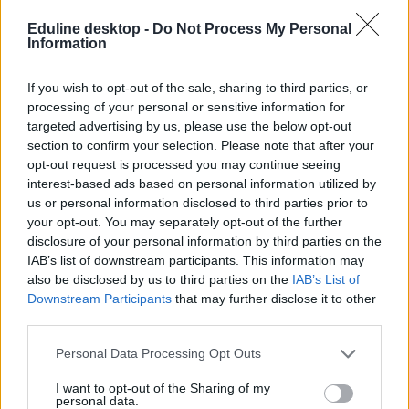
Eduline desktop -
Do Not Process My Personal
Information
"Hidd el, nem jó azt olvasni, hogy Hankó ’Bunkó’
If you wish to opt-out of the sale, sharing to third parties, or
Balázs jön ide fórumot tartani" - debreceni
processing of your personal or sensitive information for
hallgatók kérdezték a minisztert
targeted advertising by us, please use the below opt-out
section to confirm your selection. Please note that after your
Kellemetlen kérdésekbe futott bele a kultúráért és innovációért
felelős miniszter a Debreceni Egyetemen tartott 'Kérdezd a
opt-out request is processed you may continue seeing
Minisztert' elnevezésű fórumon.
interest-based ads based on personal information utilized by
us or personal information disclosed to third parties prior to
Felsőoktatás
your opt-out. You may separately opt-out of the further
Palotás Zsuzsanna
disclosure of your personal information by third parties on the
IAB’s list of downstream participants. This information may
also be disclosed by us to third parties on the
IAB’s List of
Downstream Participants
that may further disclose it to other
A volt kancellár lett a Debreceni Egyetem rektora
third parties.
Dr. Bács Zoltán volt az egyetlen pályázó.
Personal Data Processing Opt Outs
Felsőoktatás
I want to opt-out of the Sharing of my
Palotás Zsuzsanna
personal data.