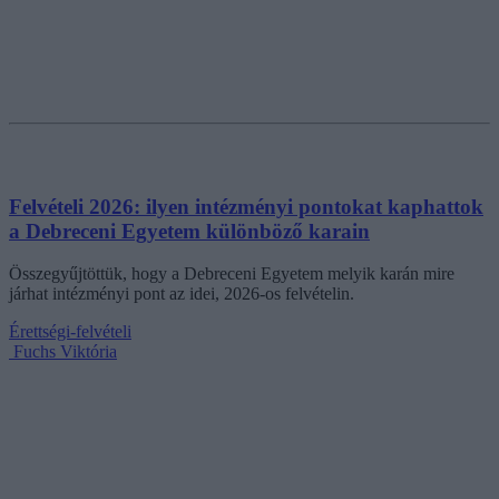
Felvételi 2026: ilyen intézményi pontokat kaphattok
a Debreceni Egyetem különböző karain
Összegyűjtöttük, hogy a Debreceni Egyetem melyik karán mire
járhat intézményi pont az idei, 2026-os felvételin.
Érettségi-felvételi
Fuchs Viktória