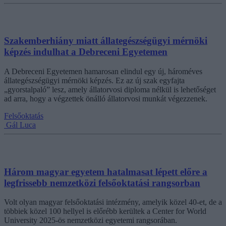
Szakemberhiány miatt állategészségügyi mérnöki
képzés indulhat a Debreceni Egyetemen
A Debreceni Egyetemen hamarosan elindul egy új, hároméves
állategészségügyi mérnöki képzés. Ez az új szak egyfajta
„gyorstalpaló” lesz, amely állatorvosi diploma nélkül is lehetőséget
ad arra, hogy a végzettek önálló állatorvosi munkát végezzenek.
Felsőoktatás
Gál Luca
Három magyar egyetem hatalmasat lépett előre a
legfrissebb nemzetközi felsőoktatási rangsorban
Volt olyan magyar felsőoktatási intézmény, amelyik közel 40-et, de a
többiek közel 100 hellyel is előrébb kerültek a Center for World
University 2025-ös nemzetközi egyetemi rangsorában.