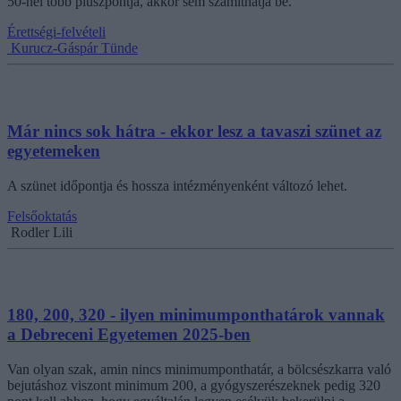
50-nél több pluszpontja, akkor sem számíthatja be.
Érettségi-felvételi
Kurucz-Gáspár Tünde
Már nincs sok hátra - ekkor lesz a tavaszi szünet az
egyetemeken
A szünet időpontja és hossza intézményenként változó lehet.
Felsőoktatás
Rodler Lili
180, 200, 320 - ilyen minimumponthatárok vannak
a Debreceni Egyetemen 2025-ben
Van olyan szak, amin nincs minimumponthatár, a bölcsészkarra való
bejutáshoz viszont minimum 200, a gyógyszerészeknek pedig 320