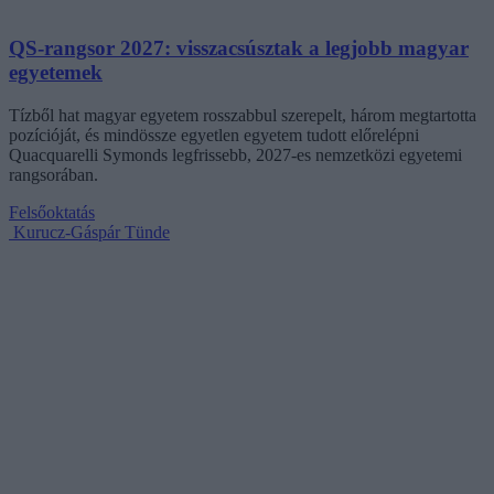
QS-rangsor 2027: visszacsúsztak a legjobb magyar
egyetemek
Tízből hat magyar egyetem rosszabbul szerepelt, három megtartotta
pozícióját, és mindössze egyetlen egyetem tudott előrelépni
Quacquarelli Symonds legfrissebb, 2027-es nemzetközi egyetemi
rangsorában.
Felsőoktatás
Kurucz-Gáspár Tünde