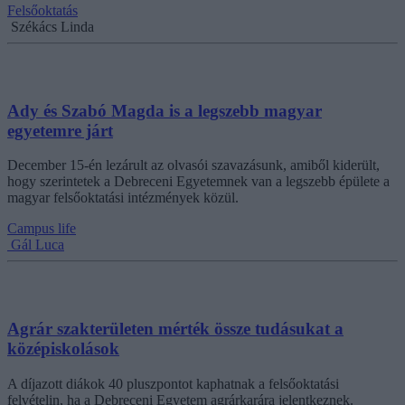
Felsőoktatás
Székács Linda
Ady és Szabó Magda is a legszebb magyar
egyetemre járt
December 15-én lezárult az olvasói szavazásunk, amiből kiderült,
hogy szerintetek a Debreceni Egyetemnek van a legszebb épülete a
magyar felsőoktatási intézmények közül.
Campus life
Gál Luca
Agrár szakterületen mérték össze tudásukat a
középiskolások
A díjazott diákok 40 pluszpontot kaphatnak a felsőoktatási
felvételin, ha a Debreceni Egyetem agrárkarára jelentkeznek.