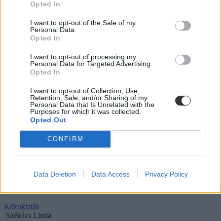
Opted In
I want to opt-out of the Sale of my
Personal Data.
Sulyok Tamás szerint az emberi példamutatás
Opted In
fellegvára és az ország büszkesége a Debreceni
I want to opt-out of processing my
Egyetem
Personal Data for Targeted Advertising.
Opted In
Az államfő az egyetem tanévnyitóján mondott beszédet.
I want to opt-out of Collection, Use,
Felsőoktatás
Retention, Sale, and/or Sharing of my
Personal Data that Is Unrelated with the
Székács Linda
Purposes for which it was collected.
Opted Out
CONFIRM
Iskolák tucatjai rongálódtak meg a hétfői viharban;
gyerekek is lehettek az épületekben
Data Deletion
Data Access
Privacy Policy
Bár a nyári szünidő miatt tanítás nincs, számos iskolaépületben nyári
napközit, táborokat tartanak.
Közoktatás
Székács Linda