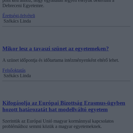
pont kell ahhoz, hogy egyáltalán legyen esélyük bekerülni a
Debreceni Egyetemre.
Érettségi-felvételi
Székács Linda
Mikor lesz a tavaszi szünet az egyetemeken?
A szünet időpontja és időtartama intézményenként eltérő lehet.
Felsőoktatás
Székács Linda
Kifogásolja az Európai Bizottság Erasmus-ügyben
hozott határozatát hat modellváltó egyetem
Szerintük az Európai Unió magyar kormánnyal kapcsolatos
problémáihoz semmi közük a magyar egyetemeknek.