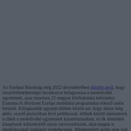
Az Európai Bizottság még 2022 decemberében
döntött arról
, hogy
összeférhetetlenségre hivatkozva befagyassza a modellváltó
egyetemek, azaz összesen 21 magyar felsőoktatási intézmény
Erasmus és Horizont Európa mobilitási programokra érkező uniós
forrását. Kifogásolták ugyanis többek között azt, hogy akkor még
aktív, vezető pozícióban lévő politikusok, többek között miniszterek
is ültek a modellváltó egyetemek kuratóriumaiban, és ők döntöttek
közpénzek kifizetéséről olyan szervezeteknek, ahol maguk is
döntéshozatali jogkörrel rendelkeznek. Mindemellett pedig nem volt