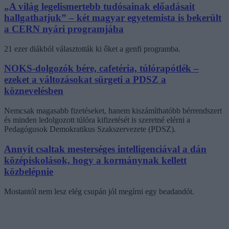
„A világ legelismertebb tudósainak előadásait
hallgathatjuk” – két magyar egyetemista is bekerült
a CERN nyári programjába
21 ezer diákból választották ki őket a genfi programba.
NOKS-dolgozók bére, cafetéria, túlórapótlék –
ezeket a változásokat sürgeti a PDSZ a
köznevelésben
Nemcsak magasabb fizetéseket, hanem kiszámíthatóbb bérrendszert
és minden ledolgozott túlóra kifizetését is szeretné elérni a
Pedagógusok Demokratikus Szakszervezete (PDSZ).
Annyit csaltak mesterséges intelligenciával a dán
középiskolások, hogy a kormánynak kellett
közbelépnie
Mostantól nem lesz elég csupán jól megírni egy beadandót.