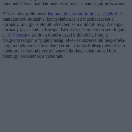
maximalizálva a mandátumaik és újraválaszthatóságuk hossza sem.
Bár az aktív politikusok
lemondtak a kuratóriumi tisztségeikről
és a
mandátumok hosszával kapcsolatban is tett intézkedéseket a
kormány, az ügy az elmúlt két évben sem oldódott meg. A magyar
kormány javaslatait az Európai Bizottság decemberben sem fogadta
el. A
Népszava
szerint a döntést azzal indokolták, hogy a
Magyarországon a "jogállamisági elvek rendszerszintű megsértése
nagy mértékben és közvetlenül érinti az uniós költségvetéssel való
hatékony és eredményes pénzgazdálkodást, valamint az Unió
pénzügyi érdekeinek a védelmét."