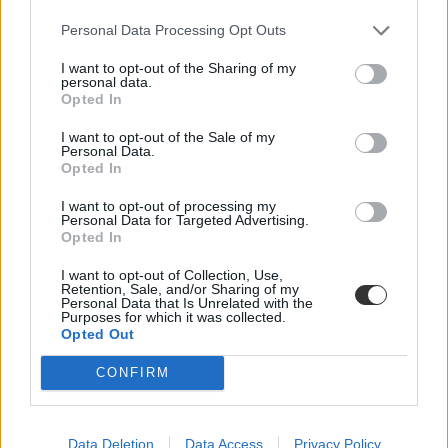
Personal Data Processing Opt Outs
I want to opt-out of the Sharing of my
personal data.
Opted In
I want to opt-out of the Sale of my
Personal Data.
Opted In
I want to opt-out of processing my
Personal Data for Targeted Advertising.
semmelweis egyetem
Opted In
debreceni egyetem
miskolci egyetem
I want to opt-out of Collection, Use,
Óbudai Egyetem
Retention, Sale, and/or Sharing of my
Állatorvostudományi Egyetem
Personal Data that Is Unrelated with the
Purposes for which it was collected.
Dunaújvárosi Egyetem
Opted Out
erasmus-botrány
Erasmus-ügy
CONFIRM
Data Deletion
Data Access
Privacy Policy