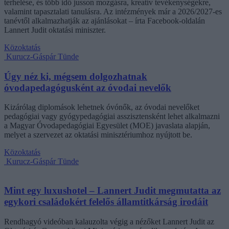
terhelése, és több idő jusson mozgásra, kreatív tevékenységekre,
valamint tapasztalati tanulásra. Az intézmények már a 2026/2027-es
tanévtől alkalmazhatják az ajánlásokat – írta Facebook-oldalán
Lannert Judit oktatási miniszter.
Közoktatás
Kurucz-Gáspár Tünde
Úgy néz ki, mégsem dolgozhatnak
óvodapedagógusként az óvodai nevelők
Kizárólag diplomások lehetnek óvónők, az óvodai nevelőket
pedagógiai vagy gyógypedagógiai asszisztensként lehet alkalmazni
a Magyar Óvodapedagógiai Egyesület (MOE) javaslata alapján,
melyet a szervezet az oktatási minisztériumhoz nyújtott be.
Közoktatás
Kurucz-Gáspár Tünde
Mint egy luxushotel – Lannert Judit megmutatta az
egykori családokért felelős államtitkárság irodáit
Rendhagyó videóban kalauzolta végig a nézőket Lannert Judit az