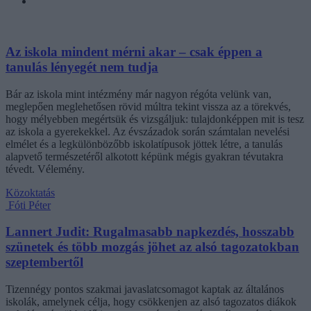
Az iskola mindent mérni akar – csak éppen a
tanulás lényegét nem tudja
Bár az iskola mint intézmény már nagyon régóta velünk van,
meglepően meglehetősen rövid múltra tekint vissza az a törekvés,
hogy mélyebben megértsük és vizsgáljuk: tulajdonképpen mit is tesz
az iskola a gyerekekkel. Az évszázadok során számtalan nevelési
elmélet és a legkülönbözőbb iskolatípusok jöttek létre, a tanulás
alapvető természetéről alkotott képünk mégis gyakran tévutakra
tévedt. Vélemény.
Közoktatás
Fóti Péter
Lannert Judit: Rugalmasabb napkezdés, hosszabb
szünetek és több mozgás jöhet az alsó tagozatokban
szeptembertől
Tizennégy pontos szakmai javaslatcsomagot kaptak az általános
iskolák, amelynek célja, hogy csökkenjen az alsó tagozatos diákok