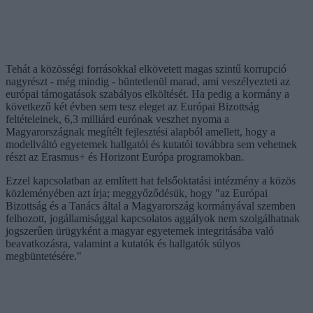
Tehát a közösségi forrásokkal elkövetett magas szintű korrupció
nagyrészt - még mindig - büntetlenül marad, ami veszélyezteti az
európai támogatások szabályos elköltését. Ha pedig a kormány a
következő két évben sem tesz eleget az Európai Bizottság
feltételeinek, 6,3 milliárd eurónak veszhet nyoma a
Magyarországnak megítélt fejlesztési alapból amellett, hogy a
modellváltó egyetemek hallgatói és kutatói továbbra sem vehetnek
részt az Erasmus+ és Horizont Európa programokban.
Ezzel kapcsolatban az említett hat felsőoktatási intézmény a közös
közleményében azt írja; meggyőződésük, hogy "az Európai
Bizottság és a Tanács által a Magyarország kormányával szemben
felhozott, jogállamisággal kapcsolatos aggályok nem szolgálhatnak
jogszerűen ürügyként a magyar egyetemek integritásába való
beavatkozásra, valamint a kutatók és hallgatók súlyos
megbüntetésére."