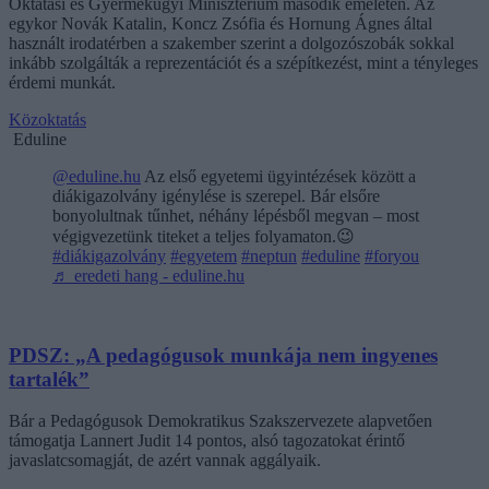
Oktatási és Gyermekügyi Minisztérium második emeletén. Az
egykor Novák Katalin, Koncz Zsófia és Hornung Ágnes által
használt irodatérben a szakember szerint a dolgozószobák sokkal
inkább szolgálták a reprezentációt és a szépítkezést, mint a tényleges
érdemi munkát.
Közoktatás
Eduline
@eduline.hu
Az első egyetemi ügyintézések között a
diákigazolvány igénylése is szerepel. Bár elsőre
bonyolultnak tűnhet, néhány lépésből megvan – most
végigvezetünk titeket a teljes folyamaton.😉
#diákigazolvány
#egyetem
#neptun
#eduline
#foryou
♬ eredeti hang - eduline.hu
PDSZ: „A pedagógusok munkája nem ingyenes
tartalék”
Bár a Pedagógusok Demokratikus Szakszervezete alapvetően
támogatja Lannert Judit 14 pontos, alsó tagozatokat érintő
javaslatcsomagját, de azért vannak aggályaik.