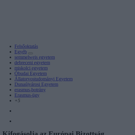
Felsőoktatás
Egyéb
semmelweis egyetem
debreceni egyetem
miskolci egyetem
Óbudai Egyetem
Állatorvostudományi Egyetem
Dunaújvárosi Egyetem
erasmus-botrány
Erasmus-ügy
+5
Kifogásolja az Európai Bizottság