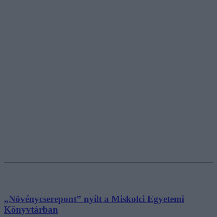
„Növénycserepont” nyílt a Miskolci Egyetemi
Könyvtárban