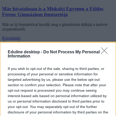
Már hivatalosan is a Miskolci Egyetem a Földes
Ferenc Gimnázium fenntartója
Már az új fenntartóval kezdik meg a gimnázium diákjai a tanévet
szeptembertől.
Közoktatás
Tornyos Kata
Eduline desktop -
Do Not Process My Personal
Information
A Miskolci Egyetem fenntartásába került a Földes
If you wish to opt-out of the sale, sharing to third parties, or
Ferenc Gimnázium
processing of your personal or sensitive information for
targeted advertising by us, please use the below opt-out
Az a cél, hogy a Miskolci Egyetem tanárképzésének
section to confirm your selection. Please note that after your
gyakorlóiskolája legyen.
opt-out request is processed you may continue seeing
Közoktatás
interest-based ads based on personal information utilized by
Eduline/MTI
us or personal information disclosed to third parties prior to
your opt-out. You may separately opt-out of the further
disclosure of your personal information by third parties on the