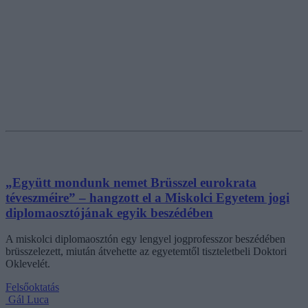
„Együtt mondunk nemet Brüsszel eurokrata
téveszméire” – hangzott el a Miskolci Egyetem jogi
diplomaosztójának egyik beszédében
A miskolci diplomaosztón egy lengyel jogprofesszor beszédében
brüsszelezett, miután átvehette az egyetemtől tiszteletbeli Doktori
Oklevelét.
Felsőoktatás
Gál Luca