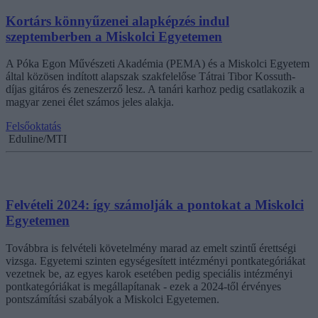
Kortárs könnyűzenei alapképzés indul
szeptemberben a Miskolci Egyetemen
A Póka Egon Művészeti Akadémia (PEMA) és a Miskolci Egyetem
által közösen indított alapszak szakfelelőse Tátrai Tibor Kossuth-
díjas gitáros és zeneszerző lesz. A tanári karhoz pedig csatlakozik a
magyar zenei élet számos jeles alakja.
Felsőoktatás
Eduline/MTI
Felvételi 2024: így számolják a pontokat a Miskolci
Egyetemen
Továbbra is felvételi követelmény marad az emelt szintű érettségi
vizsga. Egyetemi szinten egységesített intézményi pontkategóriákat
vezetnek be, az egyes karok esetében pedig speciális intézményi
pontkategóriákat is megállapítanak - ezek a 2024-től érvényes
pontszámítási szabályok a Miskolci Egyetemen.