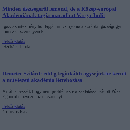
Minden tisztségéről lemond, de a Közép-európai
Akadémiának tagja maradhat Varga Judit
Igaz, az intézmény honlapján nincs nyoma a korábbi igazságügyi
miniszter személyének.
Felsőoktatás
Székács Linda
Demeter Szilárd: eddig leginkább agysejtekbe került
a művészeti akadémia létrehozása
Arról is beszélt, hogy nem problémás-e a zaklatással vádolt Póka
Egonról elnevezni az intézményt.
Felsőoktatás
Tornyos Kata