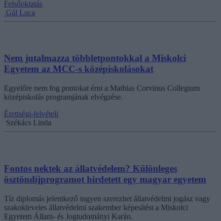
Felsőoktatás
Gál Luca
Nem jutalmazza többletpontokkal a Miskolci
Egyetem az MCC-s középiskolásokat
Egyelőre nem fog pontokat érni a Mathias Corvinus Collegium
középiskolás programjának elvégzése.
Érettségi-felvételi
Székács Linda
Fontos nektek az állatvédelem? Különleges
ösztöndíjprogramot hirdetett egy magyar egyetem
Tíz diplomás jelentkező ingyen szerezhet állatvédelmi jogász vagy
szakokleveles állatvédelmi szakember képesítést a Miskolci
Egyetem Állam- és Jogtudományi Karán.