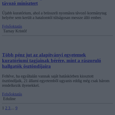
távozó minisztert
Újabb kuratórium, ahol a brüsszeli nyomásra távozó kormánytag
helyére sem került a hatalomtól túlságosan messze álló ember.
Felsőoktatás
Tarnay Kristóf
Több pénz jut az alapítványi egyetemek
kuratóriumi tagjainak bérére, mint a rászoruló
hallgatók ösztöndíjaira
Feltéve, ha egyáltalán vannak saját hatáskörben kiosztott
ösztöndíjaik, 21 állami egyetemből ugyanis eddig még csak három
rendelkezik ilyenekkel.
Felsőoktatás
Eduline
1
2
3
...
9