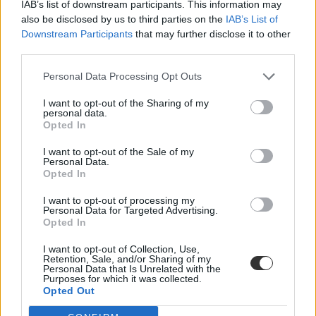
IAB’s list of downstream participants. This information may
also be disclosed by us to third parties on the
IAB’s List of
Lediplomázott az ország legidősebb nappali
Downstream Participants
that may further disclose it to other
tagozatos egyetemistája
third parties.
A 71 éves színész kulturális antropológiából tett sikeres
Personal Data Processing Opt Outs
államvizsgát.
Felsőoktatás
I want to opt-out of the Sharing of my
personal data.
Gál Luca
Opted In
I want to opt-out of the Sale of my
Personal Data.
Opted In
Ennyien tanulhattok állami ösztöndíjasként ingyen
a Miskolci Egyetemen
I want to opt-out of processing my
Personal Data for Targeted Advertising.
Opted In
A Miskolci Egyetemen mintegy 1000 férőhellyel növekedett az
állami ösztöndíjas helyek száma
I want to opt-out of Collection, Use,
Retention, Sale, and/or Sharing of my
Érettségi-felvételi
Personal Data that Is Unrelated with the
Kurucz-Gáspár Tünde
Purposes for which it was collected.
Opted Out