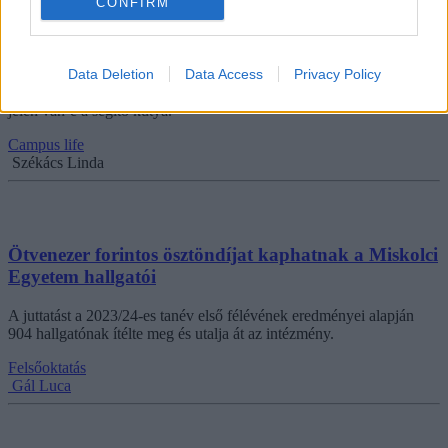
CONFIRM
Látássérült gazdájával együtt diplomázott Artúr, a
vakvezető kutya
Data Deletion
Data Access
Privacy Policy
Volt olyan tanár, aki még a névsorolvasáskor is ellenőrizte, hogy
jelen van-e a segítő kutya.
Campus life
Székács Linda
Ötvenezer forintos ösztöndíjat kaphatnak a Miskolci
Egyetem hallgatói
A juttatást a 2023/24-es tanév első félévének eredményei alapján
904 hallgatónak ítélte meg és utalja át az intézmény.
Felsőoktatás
Gál Luca