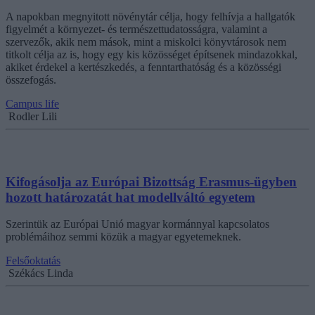
A napokban megnyitott növénytár célja, hogy felhívja a hallgatók
figyelmét a környezet- és természettudatosságra, valamint a
szervezők, akik nem mások, mint a miskolci könyvtárosok nem
titkolt célja az is, hogy egy kis közösséget építsenek mindazokkal,
akiket érdekel a kertészkedés, a fenntarthatóság és a közösségi
összefogás.
Campus life
Rodler Lili
Kifogásolja az Európai Bizottság Erasmus-ügyben
hozott határozatát hat modellváltó egyetem
Szerintük az Európai Unió magyar kormánnyal kapcsolatos
problémáihoz semmi közük a magyar egyetemeknek.
Felsőoktatás
Székács Linda