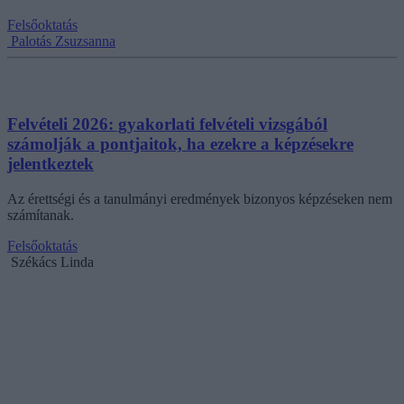
Felsőoktatás
Palotás Zsuzsanna
Felvételi 2026: gyakorlati felvételi vizsgából
számolják a pontjaitok, ha ezekre a képzésekre
jelentkeztek
Az érettségi és a tanulmányi eredmények bizonyos képzéseken nem
számítanak.
Felsőoktatás
Székács Linda