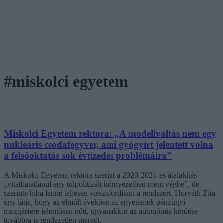
#miskolci egyetem
Miskolci Egyetem rektora: „A modellváltás nem egy
nukleáris csodafegyver, ami gyógyírt jelentett volna
a felsőoktatás sok évtizedes problémáira”
A Miskolci Egyetem rektora szerint a 2020-2021-es átalakítás
„vitathatatlanul egy túlpolitizált környezetben ment végbe”, de
szerinte hiba lenne teljesen visszafordítani a rendszert. Horváth Zita
úgy látja, hogy az elmúlt években az egyetemek pénzügyi
mozgástere jelentősen nőtt, ugyanakkor az autonómia kérdése
továbbra is rendezetlen maradt.