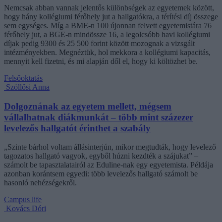
Nemcsak abban vannak jelentős különbségek az egyetemek között,
hogy hány kollégiumi férőhely jut a hallgatókra, a térítési díj összege
sem egységes. Míg a BME-n 100 újonnan felvett egyetemistára 76
férőhely jut, a BGE-n mindössze 16, a legolcsóbb havi kollégiumi
díjak pedig 9300 és 25 500 forint között mozognak a vizsgált
intézményekben. Megnéztük, hol mekkora a kollégiumi kapacitás,
mennyit kell fizetni, és mi alapján dől el, hogy ki költözhet be.
Felsőoktatás
Szöllősi Anna
Dolgoznának az egyetem mellett, mégsem
vállalhatnak diákmunkát – több mint százezer
levelezős hallgatót érinthet a szabály
„Szinte bárhol voltam állásinterjún, mikor megtudták, hogy levelező
tagozatos hallgató vagyok, egyből húzni kezdték a szájukat” –
számolt be tapasztalatairól az Eduline-nak egy egyetemista. Példája
azonban korántsem egyedi: több levelezős hallgató számolt be
hasonló nehézségekről.
Campus life
Kovács Dóri