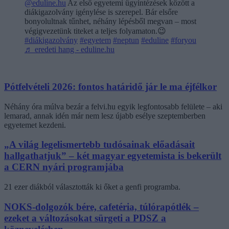
@eduline.hu
Az első egyetemi ügyintézések között a
diákigazolvány igénylése is szerepel. Bár elsőre
bonyolultnak tűnhet, néhány lépésből megvan – most
végigvezetünk titeket a teljes folyamaton.😉
#diákigazolvány
#egyetem
#neptun
#eduline
#foryou
♬ eredeti hang - eduline.hu
Pótfelvételi 2026: fontos határidő jár le ma éjfélkor
Néhány óra múlva bezár a felvi.hu egyik legfontosabb felülete – aki
lemarad, annak idén már nem lesz újabb esélye szeptemberben
egyetemet kezdeni.
„A világ legelismertebb tudósainak előadásait
hallgathatjuk” – két magyar egyetemista is bekerült
a CERN nyári programjába
21 ezer diákból választották ki őket a genfi programba.
NOKS-dolgozók bére, cafetéria, túlórapótlék –
ezeket a változásokat sürgeti a PDSZ a