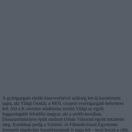
A gyárigazgató elnöki kinevezésével szükség lett új kuratóriumi
tagra, aki Világi Oszkár, a MOL-csoport vezérigazgató-helyettese
lett. Aki a K-monitor adatbázisa szerint Világi az egyik
leggazdagabb felvidéki magyar, aki a szülővárosában,
Dunaszerdahelyen épült stadiont Orbán Viktorral együtt tekintette
meg. Korábban pedig a Színház- és Filmművészeti Egyetemet
fenntartó alapítvány kuratóriumának is tagja lett – teszi hozzá a cikk.