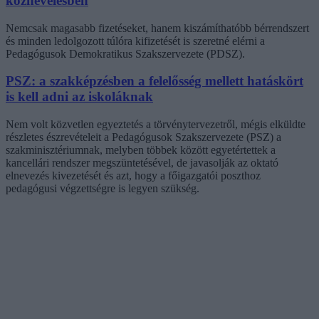
köznevelésben
Nemcsak magasabb fizetéseket, hanem kiszámíthatóbb bérrendszert
és minden ledolgozott túlóra kifizetését is szeretné elérni a
Pedagógusok Demokratikus Szakszervezete (PDSZ).
PSZ: a szakképzésben a felelősség mellett hatáskört
is kell adni az iskoláknak
Nem volt közvetlen egyeztetés a törvénytervezetről, mégis elküldte
részletes észrevételeit a Pedagógusok Szakszervezete (PSZ) a
szakminisztériumnak, melyben többek között egyetértettek a
kancellári rendszer megszüntetésével, de javasolják az oktató
elnevezés kivezetését és azt, hogy a főigazgatói poszthoz
pedagógusi végzettségre is legyen szükség.