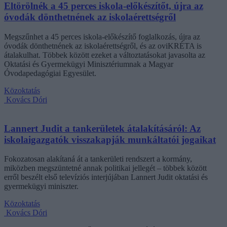
Eltörölnék a 45 perces iskola-előkészítőt, újra az
óvodák dönthetnének az iskolaérettségről
Megszűnhet a 45 perces iskola-előkészítő foglalkozás, újra az
óvodák dönthetnének az iskolaérettségről, és az oviKRÉTA is
átalakulhat. Többek között ezeket a változtatásokat javasolta az
Oktatási és Gyermekügyi Minisztériumnak a Magyar
Óvodapedagógiai Egyesület.
Közoktatás
Kovács Dóri
Lannert Judit a tankerületek átalakításáról: Az
iskolaigazgatók visszakapják munkáltatói jogaikat
Fokozatosan alakítaná át a tankerületi rendszert a kormány,
miközben megszüntetné annak politikai jellegét – többek között
erről beszélt első televíziós interjújában Lannert Judit oktatási és
gyermekügyi miniszter.
Közoktatás
Kovács Dóri