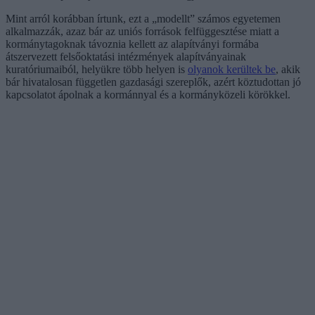
Mint arról korábban írtunk, ezt a „modellt” számos egyetemen
alkalmazzák, azaz bár az uniós források felfüggesztése miatt a
kormánytagoknak távoznia kellett az alapítványi formába
átszervezett felsőoktatási intézmények alapítványainak
kuratóriumaiból, helyükre több helyen is
olyanok kerültek be
, akik
bár hivatalosan független gazdasági szereplők, azért köztudottan jó
kapcsolatot ápolnak a kormánnyal és a kormányközeli körökkel.