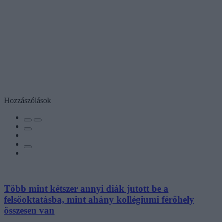
Hozzászólások
Több mint kétszer annyi diák jutott be a
felsőoktatásba, mint ahány kollégiumi férőhely
összesen van