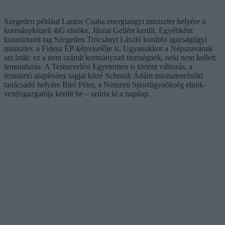
Szegeden például Lantos Csaba energiaügyi miniszter helyére a
kormányközeli 4iG elnöke, Jászai Gellért került. Egyébként
kuratóriumi tag Szegeden Trócsányi László korábbi igazságügyi
miniszter, a Fidesz EP-képviselője is. Ugyanakkor a Népszavának
azt írták: ez a nem számít kormányzati tisztségnek, neki nem kellett
lemondania. A Testnevelési Egyetemen is történt változás, a
fenntartó alapítvány tagjai közé Schmidt Ádám miniszterelnöki
tanácsadó helyére Bíró Péter, a Nemzeti Sportügynökség elnök-
vezérigazgatója került be – szúrta ki a napilap.