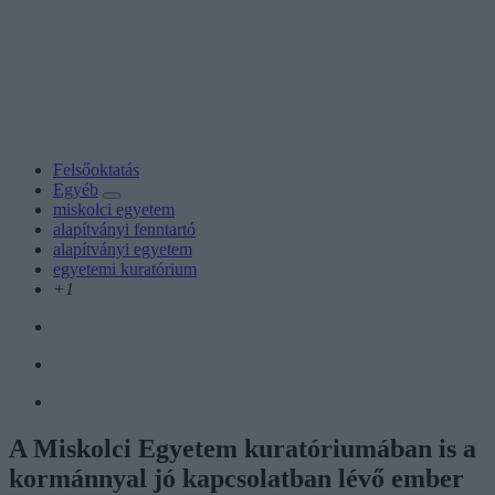
Felsőoktatás
Egyéb
miskolci egyetem
alapítványi fenntartó
alapítványi egyetem
egyetemi kuratórium
+1
A Miskolci Egyetem kuratóriumában is a
kormánnyal jó kapcsolatban lévő ember