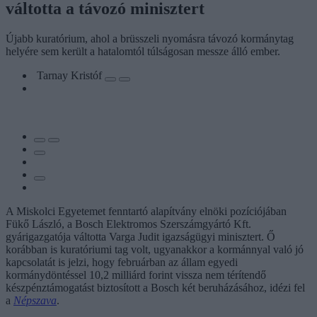
váltotta a távozó minisztert
Újabb kuratórium, ahol a brüsszeli nyomásra távozó kormánytag
helyére sem került a hatalomtól túlságosan messze álló ember.
Tarnay Kristóf
A Miskolci Egyetemet fenntartó alapítvány elnöki pozíciójában
Fükő László, a Bosch Elektromos Szerszámgyártó Kft.
gyárigazgatója váltotta Varga Judit igazságügyi minisztert. Ő
korábban is kuratóriumi tag volt, ugyanakkor a kormánnyal való jó
kapcsolatát is jelzi, hogy februárban az állam egyedi
kormánydöntéssel 10,2 milliárd forint vissza nem térítendő
készpénztámogatást biztosított a Bosch két beruházásához, idézi fel
a
Népszava
.