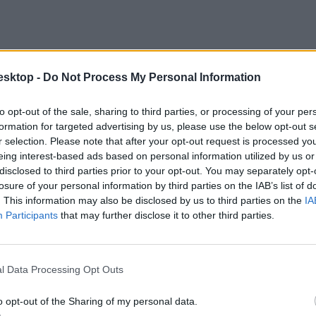
esktop -
Do Not Process My Personal Information
to opt-out of the sale, sharing to third parties, or processing of your per
formation for targeted advertising by us, please use the below opt-out s
r selection. Please note that after your opt-out request is processed y
eing interest-based ads based on personal information utilized by us or
disclosed to third parties prior to your opt-out. You may separately opt-
losure of your personal information by third parties on the IAB’s list of
. This information may also be disclosed by us to third parties on the
IA
Participants
that may further disclose it to other third parties.
l Data Processing Opt Outs
g, és következő: jónapot tanár úr, azt hitték, hogy tanár vagyok„
o opt-out of the Sharing of my personal data.