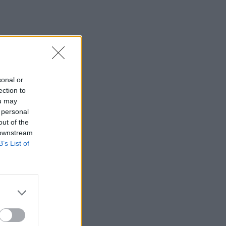
sonal or
ection to
ou may
 personal
out of the
 downstream
B’s List of