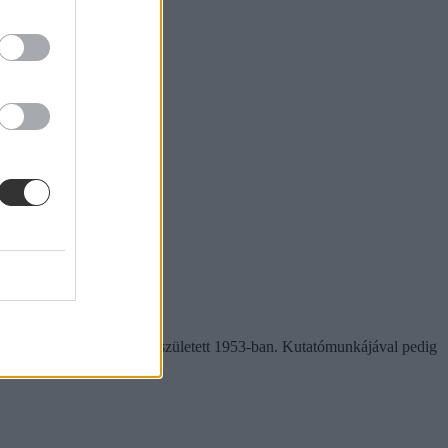
ellesleg a színész is itt született 1953-ban. Kutatómunkájával pedig
ni sohasem késő.