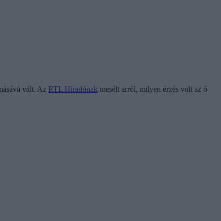
omásává vált. Az
RTL Híradónak
mesélt arról, milyen érzés volt az ő