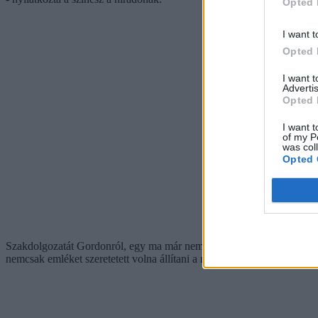
Opted 
I want t
Opted 
I want 
Advertis
Opted 
I want t
of my P
was col
Opted 
Szakdolgozatát Gordonról, egy ma már nem létező városrészről Miskolc
nemcsak emléket szeretetett volna állítani a miskolci roma muzsikoso