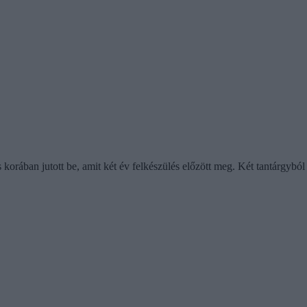
rában jutott be, amit két év felkészülés előzött meg. Két tantárgyból i