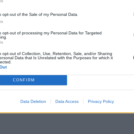
In
o opt-out of the Sale of my Personal Data.
In
to opt-out of processing my Personal Data for Targeted
ing.
In
o opt-out of Collection, Use, Retention, Sale, and/or Sharing
ersonal Data that Is Unrelated with the Purposes for which it
lected.
Out
CONFIRM
Data Deletion
Data Access
Privacy Policy
on, írta, ahol régen a vendéglátóhelyek roma muzsikusai laktak. Nem m
knak, hanem meg szerette volna azt is mutatni a fiataloknak, hogy tanul