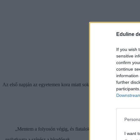
Eduline d
If you wish 
sensitive in
confirm you
continue se
information 
further disc
Az első napján az egyetemen kora miatt sokan tanárnak nézték.
participants
Downstream 
Persona
„Mentem a folyosón végig, és fiatalok nézték, hogy ki ez az öre
I want t
- nyilatkozta a színész a híradónak.