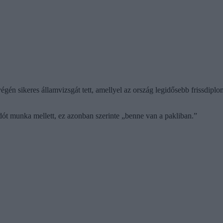
gén sikeres államvizsgát tett, amellyel az ország legidősebb frissdipl
ndót munka mellett, ez azonban szerinte „benne van a pakliban.”