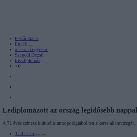
Felsőoktatás
Egyéb
miskolci egyetem
Szegedi Dezső
frissdiplomás
+0
Lediplomázott az ország legidősebb nappal
A 71 éves színész kulturális antropológiából tett sikeres államvizsgát.
Gál Luca