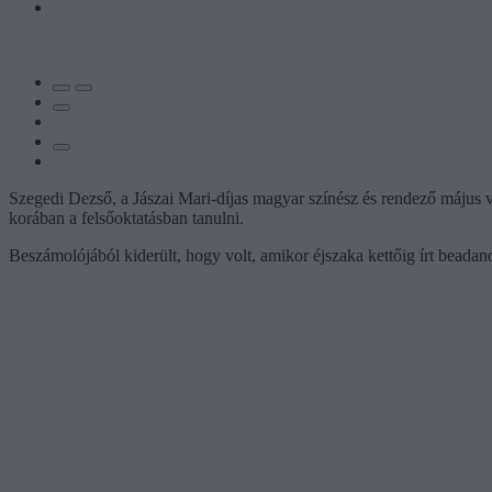
Szegedi Dezső, a Jászai Mari-díjas magyar színész és rendező május vé
korában a felsőoktatásban tanulni.
Beszámolójából kiderült, hogy volt, amikor éjszaka kettőig írt beada