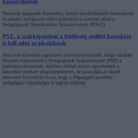
köznevelésben
Nemcsak magasabb fizetéseket, hanem kiszámíthatóbb bérrendszert
és minden ledolgozott túlóra kifizetését is szeretné elérni a
Pedagógusok Demokratikus Szakszervezete (PDSZ).
PSZ: a szakképzésben a felelősség mellett hatáskört
is kell adni az iskoláknak
Nem volt közvetlen egyeztetés a törvénytervezetről, mégis elküldte
részletes észrevételeit a Pedagógusok Szakszervezete (PSZ) a
szakminisztériumnak, melyben többek között egyetértettek a
kancellári rendszer megszüntetésével, de javasolják az oktató
elnevezés kivezetését és azt, hogy a főigazgatói poszthoz
pedagógusi végzettségre is legyen szükség.