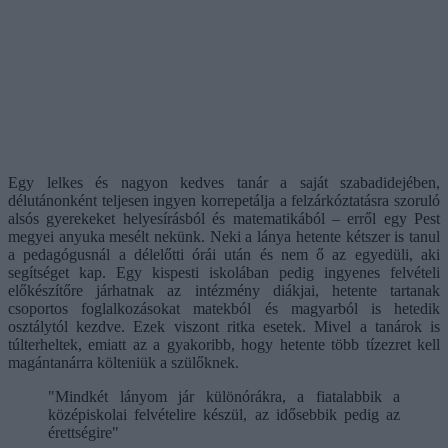
Egy lelkes és nagyon kedves tanár a saját szabadidejében,
délutánonként teljesen ingyen korrepetálja a felzárkóztatásra szoruló
alsós gyerekeket helyesírásból és matematikából – erről egy Pest
megyei anyuka mesélt nekünk. Neki a lánya hetente kétszer is tanul
a pedagógusnál a délelőtti órái után és nem ő az egyedüli, aki
segítséget kap. Egy kispesti iskolában pedig ingyenes felvételi
előkészítőre járhatnak az intézmény diákjai, hetente tartanak
csoportos foglalkozásokat matekból és magyarból is hetedik
osztálytól kezdve. Ezek viszont ritka esetek. Mivel a tanárok is
túlterheltek, emiatt az a gyakoribb, hogy hetente több tízezret kell
magántanárra költeniük a szülőknek.
"Mindkét lányom jár különórákra, a fiatalabbik a
középiskolai felvételire készül, az idősebbik pedig az
érettségire"