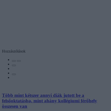
Hozzászólások
Több mint kétszer annyi diák jutott be a
felsőoktatásba, mint ahány kollégiumi férőhely
összesen van