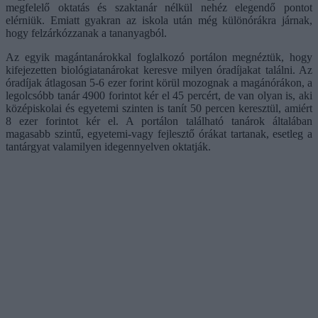
megfelelő oktatás és szaktanár nélkül nehéz elegendő pontot
elérniük. Emiatt gyakran az iskola után még különórákra járnak,
hogy felzárkózzanak a tananyagból.
Az egyik magántanárokkal foglalkozó portálon megnéztük, hogy
kifejezetten biológiatanárokat keresve milyen óradíjakat találni. Az
óradíjak átlagosan 5-6 ezer forint körül mozognak a magánórákon, a
legolcsóbb tanár 4900 forintot kér el 45 percért, de van olyan is, aki
középiskolai és egyetemi szinten is tanít 50 percen keresztül, amiért
8 ezer forintot kér el. A portálon található tanárok általában
magasabb szintű, egyetemi-vagy fejlesztő órákat tartanak, esetleg a
tantárgyat valamilyen idegennyelven oktatják.