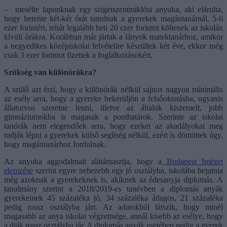
– mesélte lapunknak egy szigetszentmiklósi anyuka, aki elárulta,
hogy hetente két-két órát tanulnak a gyerekek magántanárnál, 5-6
ezer forintért, tehát legalább heti 20 ezer forintot költenek az iskolán
kívüli órákra. Korábban már jártak a lányok matektanárhoz, amikor
a negyedikes középiskolai felvételire készültek két éve, ekkor még
csak 3 ezer forintot fizettek a foglalkozásokért.
Szükség van különórákra?
A szülő azt érzi, hogy a különórák nélkül sajnos nagyon minimális
az esély arra, hogy a gyereke bekerüljön a felsőoktatásba, ugyanis
állatorvos szeretne lenni, illetve az általuk kiszemelt, jobb
gimnáziumokba is magasak a ponthatárok. Szerinte az iskolai
tanórák nem elegendőek arra, hogy ezeket az akadályokat meg
tudják lépni a gyerekek külső segítség nélkül, ezért is döntöttek úgy,
hogy magántanárhoz fordulnak.
Az anyuka aggodalmait alátámasztja, hogy a
Budapest Intézet
elemzése
szerint egyre nehezebb egy jó osztályba, iskolába bejutnia
még azoknak a gyerekeknek is, akiknek az édesanyja diplomás. A
tanulmány szerint a 2018/2019-es tanévben a diplomás anyák
gyerekeinek 45 százaléka jó, 34 százaléka átlagos, 21 százaléka
pedig rossz osztályba járt. Az adatokból látszik, hogy minél
magasabb az anya iskolai végzettsége, annál kisebb az esélye, hogy
a diák rossz osztályba jár. A diplomás anyák esetében pedig a gyerek