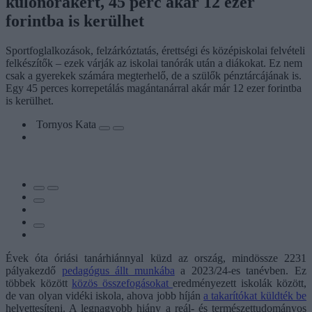
különórákért, 45 perc akár 12 ezer
forintba is kerülhet
Sportfoglalkozások, felzárkóztatás, érettségi és középiskolai felvételi
felkészítők – ezek várják az iskolai tanórák után a diákokat. Ez nem
csak a gyerekek számára megterhelő, de a szülők pénztárcájának is.
Egy 45 perces korrepetálás magántanárral akár már 12 ezer forintba
is kerülhet.
Tornyos Kata
Évek óta óriási tanárhiánnyal küzd az ország, mindössze 2231
pályakezdő
pedagógus állt munkába
a 2023/24-es tanévben. Ez
többek között
közös összefogásokat
eredményezett iskolák között,
de van olyan vidéki iskola, ahova jobb híján
a takarítókat küldték be
helyettesíteni. A legnagyobb hiány a reál- és természettudományos