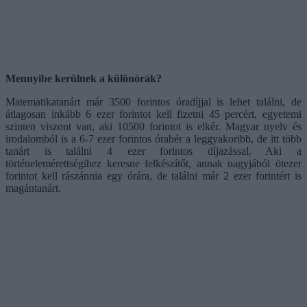
Mennyibe kerülnek a különórák?
Matematikatanárt már 3500 forintos óradíjjal is lehet találni, de
átlagosan inkább 6 ezer forintot kell fizetni 45 percért, egyetemi
szinten viszont van, aki 10500 forintot is elkér. Magyar nyelv és
irodalomból is a 6-7 ezer forintos órabér a leggyakoribb, de itt több
tanárt is találni 4 ezer forintos díjazással. Aki a
történelemérettségihez keresne felkészítőt, annak nagyjából ötezer
forintot kell rászánnia egy órára, de találni már 2 ezer forintért is
magántanárt.