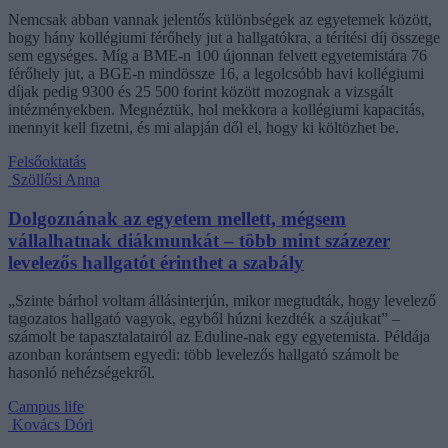
Nemcsak abban vannak jelentős különbségek az egyetemek között,
hogy hány kollégiumi férőhely jut a hallgatókra, a térítési díj összege
sem egységes. Míg a BME-n 100 újonnan felvett egyetemistára 76
férőhely jut, a BGE-n mindössze 16, a legolcsóbb havi kollégiumi
díjak pedig 9300 és 25 500 forint között mozognak a vizsgált
intézményekben. Megnéztük, hol mekkora a kollégiumi kapacitás,
mennyit kell fizetni, és mi alapján dől el, hogy ki költözhet be.
Felsőoktatás
Szöllősi Anna
Dolgoznának az egyetem mellett, mégsem
vállalhatnak diákmunkát – több mint százezer
levelezős hallgatót érinthet a szabály
„Szinte bárhol voltam állásinterjún, mikor megtudták, hogy levelező
tagozatos hallgató vagyok, egyből húzni kezdték a szájukat” –
számolt be tapasztalatairól az Eduline-nak egy egyetemista. Példája
azonban korántsem egyedi: több levelezős hallgató számolt be
hasonló nehézségekről.
Campus life
Kovács Dóri