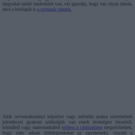
tárgyakat tanító tanárokból van, ezt igazolja, hogy van olyan iskola,
ahol a biológiát is
a rajztanár oktatja.
Akik orvostudományi képzésre vagy mérnöki szakra szeretnének
jelentkezni gyakran szükségük van emelt érettségire bioszból,
kémiából vagy matematikából (
ebben a cikkünkben
megnézhetitek,
hogy mire adnak többletpontokat az egyetemek), viszont a