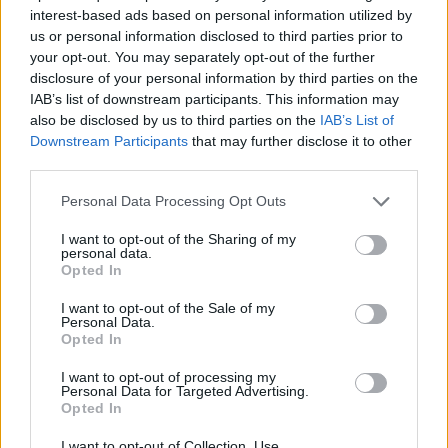
interest-based ads based on personal information utilized by
us or personal information disclosed to third parties prior to
A nyelvvizsgának és a nyelvoktatásnak is borsos ára van
your opt-out. You may separately opt-out of the further
disclosure of your personal information by third parties on the
Az sincsen könnyebb helyzetben, aki nyelvet szeretne tanulni.
IAB’s list of downstream participants. This information may
Februárban
írtunk arról,
hogy a tél folyamán, de legkésőbb január
also be disclosed by us to third parties on the
IAB’s List of
elsejével ismét árat emelt több nyelvvizsgaközpont, miközben az
eddig elérhető adatok szerint 2023-ban jóval kevesebben vizsgáztak,
Downstream Participants
that may further disclose it to other
mint az elmúlt közel 10 évben. Az Eduline 2024 januárjában
third parties.
összehasonlította a legnépszerűbb nyelvvizsgaközpontok árait a
tavaly nyáriakkal, melyekhez képest a vizsgaárak 4 és 10 ezer forint
Personal Data Processing Opt Outs
közötti összeggel emelkedtek B1, B2 és C1 szinten egyaránt.
I want to opt-out of the Sharing of my
Például a Műszaki Egyetem (BME) középszintű komplex
personal data.
nyelvvizsgája jelenleg 49 ezer forintba kerül, tehát tavaly
Opted In
augusztushoz képest 9 ezer forinttal lett drágább, míg az alapfokú
vizsga összege 7 ezer forinttal, a felsőfokúé pedig 10 ezer forinttal
I want to opt-out of the Sale of my
emelkedett.
Personal Data.
Opted In
Szeptemberben Légrádi Tamás
, a Nyelviskolák Szakmai
Egyesületének elnöke azt mondta, hogy a nyelviskolák is emeltek az
I want to opt-out of processing my
áraikon, nagyjából 15 százalékot. A magántanárokkal foglalkozó
Personal Data for Targeted Advertising.
portálon megnéztük, hogy mennyibe kerül egy angoltanárnál az óra,
Opted In
az árak elég széles skálán mozognak: már 4 ezer forintért is lehet
találni nyelvtanárt, de van, aki 12-14 ezer forintot is elkér 1,5 órányi
I want to opt-out of Collection, Use,