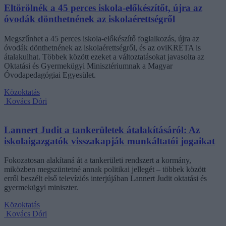
Eltörölnék a 45 perces iskola-előkészítőt, újra az
óvodák dönthetnének az iskolaérettségről
Megszűnhet a 45 perces iskola-előkészítő foglalkozás, újra az
óvodák dönthetnének az iskolaérettségről, és az oviKRÉTA is
átalakulhat. Többek között ezeket a változtatásokat javasolta az
Oktatási és Gyermekügyi Minisztériumnak a Magyar
Óvodapedagógiai Egyesület.
Közoktatás
Kovács Dóri
Lannert Judit a tankerületek átalakításáról: Az
iskolaigazgatók visszakapják munkáltatói jogaikat
Fokozatosan alakítaná át a tankerületi rendszert a kormány,
miközben megszüntetné annak politikai jellegét – többek között
erről beszélt első televíziós interjújában Lannert Judit oktatási és
gyermekügyi miniszter.
Közoktatás
Kovács Dóri