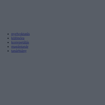
nyelvoktatás
különóra
korrepetálás
magántanár
tanárhiány