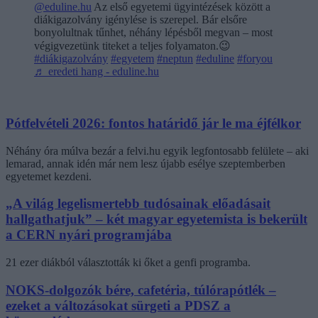
@eduline.hu
Az első egyetemi ügyintézések között a
diákigazolvány igénylése is szerepel. Bár elsőre
bonyolultnak tűnhet, néhány lépésből megvan – most
végigvezetünk titeket a teljes folyamaton.😉
#diákigazolvány
#egyetem
#neptun
#eduline
#foryou
♬ eredeti hang - eduline.hu
Pótfelvételi 2026: fontos határidő jár le ma éjfélkor
Néhány óra múlva bezár a felvi.hu egyik legfontosabb felülete – aki
lemarad, annak idén már nem lesz újabb esélye szeptemberben
egyetemet kezdeni.
„A világ legelismertebb tudósainak előadásait
hallgathatjuk” – két magyar egyetemista is bekerült
a CERN nyári programjába
21 ezer diákból választották ki őket a genfi programba.
NOKS-dolgozók bére, cafetéria, túlórapótlék –
ezeket a változásokat sürgeti a PDSZ a