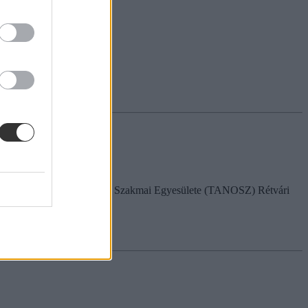
gált a Tankönyvesek Országos Szakmai Egyesülete (TANOSZ) Rétvári