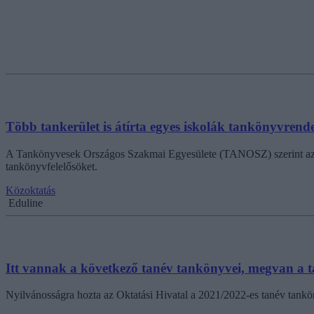
Több tankerület is átírta egyes iskolák tankönyvrende
A Tankönyvesek Országos Szakmai Egyesülete (TANOSZ) szerint az egy
tankönyvfelelősöket.
Közoktatás
Eduline
Itt vannak a következő tanév tankönyvei, megvan a 
Nyilvánosságra hozta az Oktatási Hivatal a 2021/2022-es tanév tank