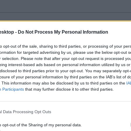
esktop -
Do Not Process My Personal Information
nkönyvesek is az új könyvekről
sek Országos Szakmai Egyesülete (TANOSZ) is kifejtette a véleményét
to opt-out of the sale, sharing to third parties, or processing of your per
formation for targeted advertising by us, please use the below opt-out s
r selection. Please note that after your opt-out request is processed y
eing interest-based ads based on personal information utilized by us or
disclosed to third parties prior to your opt-out. You may separately opt-
losure of your personal information by third parties on the IAB’s list of
. This information may also be disclosed by us to third parties on the
IA
lt le a tankönyvjegyzékről
Participants
that may further disclose it to other third parties.
önyvjegyzékét, 2020-21-es tanévtől pedig minden diák ingyenesen juth
l Data Processing Opt Outs
o opt-out of the Sharing of my personal data.