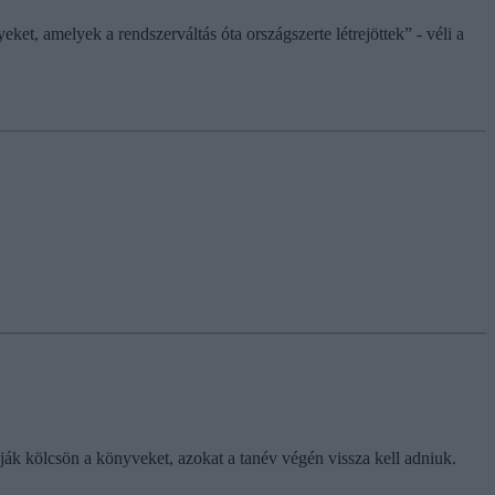
t, amelyek a rendszerváltás óta országszerte létrejöttek” - véli a
pják kölcsön a könyveket, azokat a tanév végén vissza kell adniuk.