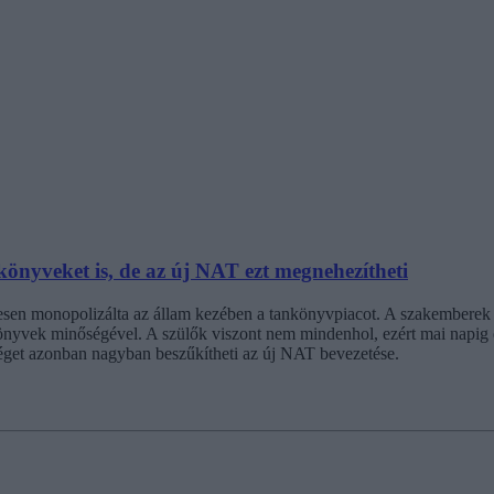
könyveket is, de az új NAT ezt megnehezítheti
ljesen monopolizálta az állam kezében a tankönyvpiacot. A szakemberek
nyvek minőségével. A szülők viszont nem mindenhol, ezért mai napig 
séget azonban nagyban beszűkítheti az új NAT bevezetése.