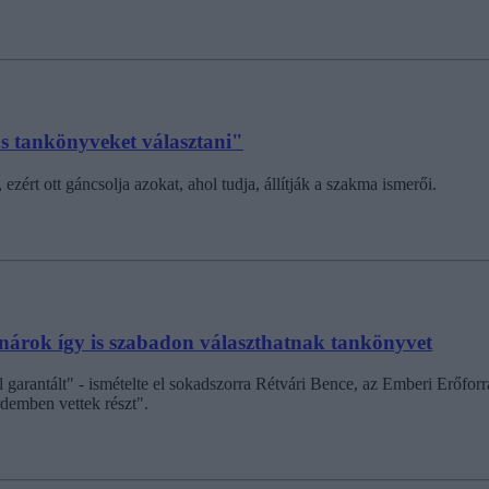
ás tankönyveket választani"
ért ott gáncsolja azokat, ahol tudja, állítják a szakma ismerői.
tanárok így is szabadon választhatnak tankönyvet
arantált" - ismételte el sokadszorra Rétvári Bence, az Emberi Erőforrá
rdemben vettek részt".