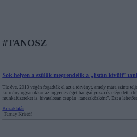
#TANOSZ
Sok helyen a szülők megrendelik a „listán kívüli” tan
Tíz éve, 2013 végén fogadták el azt a törvényt, amely mára szinte te
kormány ugyanakkor az ingyenességet hangsúlyozza és elégedett a kö
munkafüzeteket is, hivatalosan csupán „taneszközként”. Ezt a lehető
Közoktatás
Tarnay Kristóf