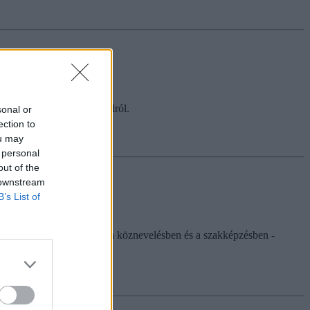
 az új tankönyvfelhozatalról.
sonal or
ection to
ou may
 personal
out of the
 downstream
B’s List of
at hozzá a tankönyvekhez a köznevelésben és a szakképzésben -