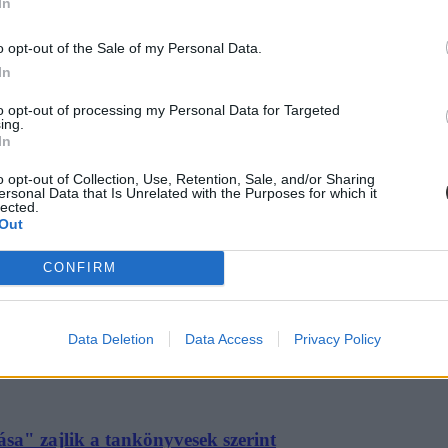
In
o opt-out of the Sale of my Personal Data.
 tankönyvjegyzékből eltávolított köteteik
In
 is.
to opt-out of processing my Personal Data for Targeted
ing.
In
o opt-out of Collection, Use, Retention, Sale, and/or Sharing
ersonal Data that Is Unrelated with the Purposes for which it
lected.
Out
űbbek az állami tankönyvek?
CONFIRM
ben egyre népszerűbbekké váltak volna az állami tankönyvek – így rea
Data Deletion
Data Access
Privacy Policy
sa" zajlik a tankönyvesek szerint