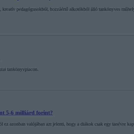
 kreatív pedagógusokból, hozzáértő alkotókból álló tankönyves műhelyeke
k
azai tankönyvpiacon.
 5-6 milliárd forint?
ól ez azonban valójában azt jelenti, hogy a diákok csak egy tanévre ka