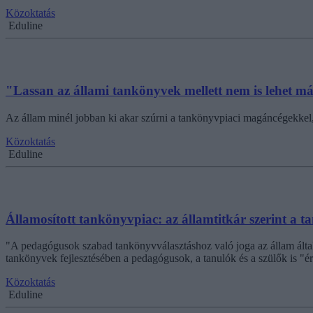
Közoktatás
Eduline
"Lassan az állami tankönyvek mellett nem is lehet m
Az állam minél jobban ki akar szúrni a tankönyvpiaci magáncégekkel, ez
Közoktatás
Eduline
Államosított tankönyvpiac: az államtitkár szerint a 
"A pedagógusok szabad tankönyvválasztáshoz való joga az állam által g
tankönyvek fejlesztésében a pedagógusok, a tanulók és a szülők is "é
Közoktatás
Eduline