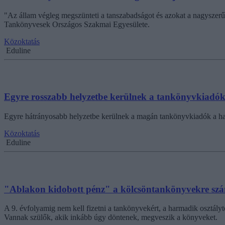
"Az állam végleg megszünteti a tanszabadságot és azokat a nagyszerű,
Tankönyvesek Országos Szakmai Egyesülete.
Közoktatás
Eduline
Egyre rosszabb helyzetbe kerülnek a tankönyvkiadó
Egyre hátrányosabb helyzetbe kerülnek a magán tankönyvkiadók a h
Közoktatás
Eduline
"Ablakon kidobott pénz" a kölcsöntankönyvekre szánt
A 9. évfolyamig nem kell fizetni a tankönyvekért, a harmadik osztályt
Vannak szülők, akik inkább úgy döntenek, megveszik a könyveket.