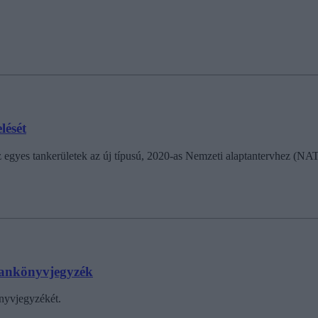
lését
es tankerületek az új típusú, 2020-as Nemzeti alaptantervhez (NAT) ig
tankönyvjegyzék
önyvjegyzékét.