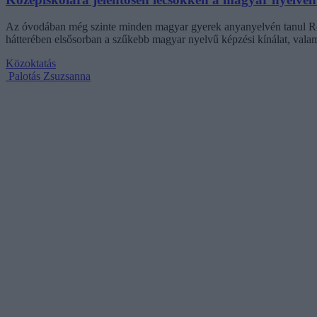
Az óvodában még szinte minden magyar gyerek anyanyelvén tanul Rom
hátterében elsősorban a szűkebb magyar nyelvű képzési kínálat, valam
Közoktatás
Palotás Zsuzsanna