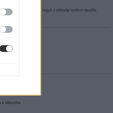
, mint az országos átlag, vagyis a többségi nyelven tanulók.
atás
 a választást.