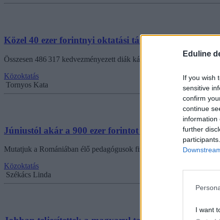
Közel 40 ezer forintnyi oktatási támogatást kapnak
Eduline d
Összesen 486 317 kedvezményezett diák kártyáját már érvényesítették,
Közoktatás
If you wish 
Tornyos Kata
sensitive in
confirm you
continue se
information 
Júniustól akár a 900 ezer forintot is elérheti majd a r
further disc
participants
Mutatjuk a Romániában élő pedagógusok fizetésemelésének részleteit
Downstream 
Közoktatás
Székács Linda
Persona
I want t