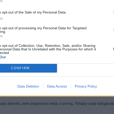
niai átlagnál a PISA-teszten
In
tésből és természettudományokból - is jobban teljesítettek Romániában
o opt-out of the Sale of my Personal Data.
In
to opt-out of processing my Personal Data for Targeted
ing.
In
o opt-out of Collection, Use, Retention, Sale, and/or Sharing
 diákok száma, nehéz helyzetben az erdélyi magyar okt
ersonal Data that Is Unrelated with the Purposes for which it
lected.
Out
CONFIRM
Data Deletion
Data Access
Privacy Policy
omániában, nem mindenki örült neki
saba idézetét, mert megtetszett nekik a szöveg. Néhány tanár kifogásolta