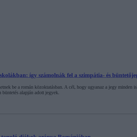
skolákban: így számolnák fel a szimpátia- és büntetője
etnek be a román közoktatásban. A cél, hogy ugyanaz a jegy minden isko
 büntetés alapján adott jegyek.
en tanuló diákok aránya Romániában