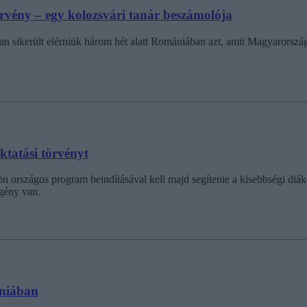
rvény – egy kolozsvári tanár beszámolója
an sikerült elérniük három hét alatt Romániában azt, amit Magyarorszá
ktatási törvényt
rszágos program beindításával kell majd segítenie a kisebbségi diákok
igény van.
ániában