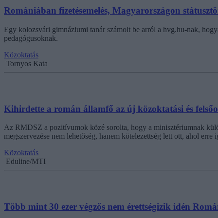
Romániában fizetésemelés, Magyarországon státusztö
Egy kolozsvári gimnáziumi tanár számolt be arról a hvg.hu-nak, hogy
pedagógusoknak.
Közoktatás
Tornyos Kata
Kihirdette a román államfő az új közoktatási és felsőo
Az RMDSZ a pozitívumok közé sorolta, hogy a minisztériumnak külön o
megszervezése nem lehetőség, hanem kötelezettség lett ott, ahol erre 
Közoktatás
Eduline/MTI
Több mint 30 ezer végzős nem érettségizik idén Rom