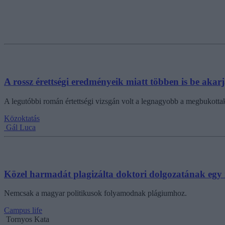
A rossz érettségi eredményeik miatt többen is be akar
A legutóbbi román értettségi vizsgán volt a legnagyobb a megbukotta
Közoktatás
Gál Luca
Közel harmadát plagizálta doktori dolgozatának egy
Nemcsak a magyar politikusok folyamodnak plágiumhoz.
Campus life
Tornyos Kata