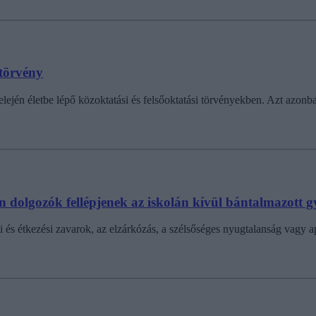
törvény
ején életbe lépő közoktatási és felsőoktatási törvényekben. Azt azonban
 dolgozók fellépjenek az iskolán kívül bántalmazott 
i és étkezési zavarok, az elzárkózás, a szélsőséges nyugtalanság vagy ap