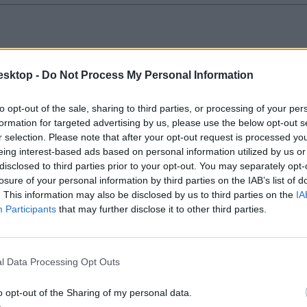
 a rászoruló diákok Romániában
esktop -
Do Not Process My Personal Information
 illetve 63 ezer érvényesítése még folyamatban van.
to opt-out of the sale, sharing to third parties, or processing of your per
formation for targeted advertising by us, please use the below opt-out s
r selection. Please note that after your opt-out request is processed y
eing interest-based ads based on personal information utilized by us or
disclosed to third parties prior to your opt-out. You may separately opt-
omániai tanárok bruttó fizetése
losure of your personal information by third parties on the IAB’s list of
. This information may also be disclosed by us to third parties on the
IA
.
Participants
that may further disclose it to other third parties.
l Data Processing Opt Outs
o opt-out of the Sharing of my personal data.