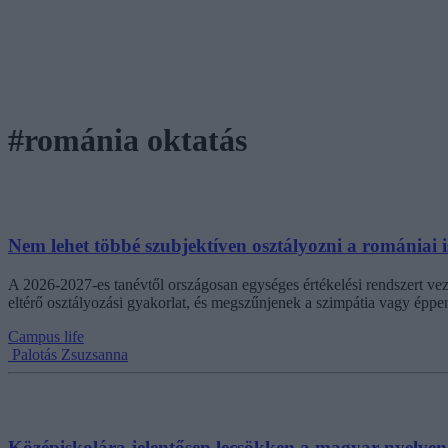
#románia oktatás
Nem lehet többé szubjektíven osztályozni a romániai i
A 2026-2027-es tanévtől országosan egységes értékelési rendszert vez
eltérő osztályozási gyakorlat, és megszűnjenek a szimpátia vagy éppen
Campus life
Palotás Zsuzsanna
Középiskolára jelentősen lecsökken a magyar nyelv