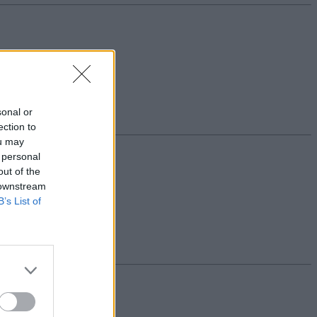
sonal or
ection to
ou may
 personal
out of the
 downstream
B’s List of