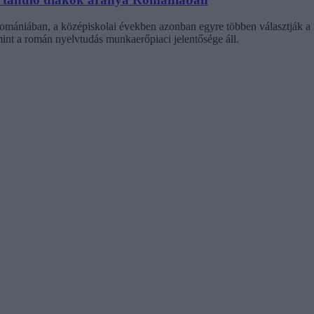
ániában, a középiskolai években azonban egyre többen választják a r
int a román nyelvtudás munkaerőpiaci jelentősége áll.