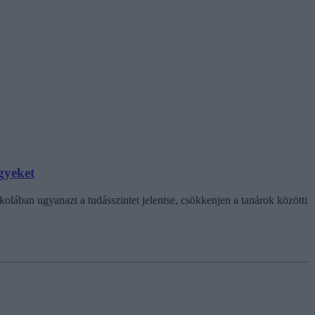
gyeket
lában ugyanazt a tudásszintet jelentse, csökkenjen a tanárok közötti