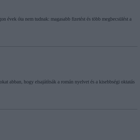
gon évek óta nem tudnak: magasabb fizetést és több megbecsülést a
at abban, hogy elsajátítsák a román nyelvet és a kisebbségi oktatás