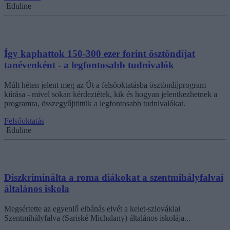
Eduline
Így kaphattok 150-300 ezer forint ösztöndíjat
tanévenként - a legfontosabb tudnivalók
Múlt héten jelent meg az Út a felsőoktatásba ösztöndíjprogram
kiírása - mivel sokan kérdeztétek, kik és hogyan jelentkezhetnek a
programra, összegyűjtöttük a legfontosabb tudnivalókat.
Felsőoktatás
Eduline
Diszkriminálta a roma diákokat a szentmihályfalvai
általános iskola
Megsértette az egyenlő elbánás elvét a kelet-szlovákiai
Szentmihályfalva (Sariské Michalany) általános iskolája...