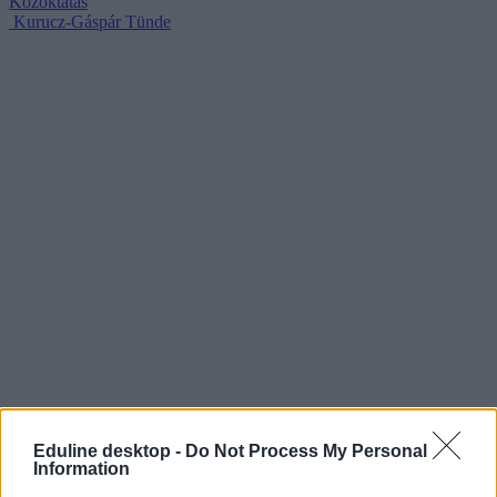
Közoktatás
Kurucz-Gáspár Tünde
Eduline desktop -
Do Not Process My Personal
Information
Ahol sok a roma diák, onnan azonnal viszik a