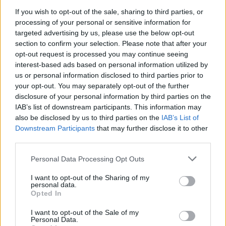
szülők a gyerekeiket
If you wish to opt-out of the sale, sharing to third parties, or
processing of your personal or sensitive information for
A falusi iskolák szegregálódása már akkor megindul, ha csak azt
targeted advertising by us, please use the below opt-out
hiszik a szülők, hogy veszélybe került az oktatás minősége, de a
section to confirm your selection. Please note that after your
roma diákok számában is van vízválasztó.
opt-out request is processed you may continue seeing
Közoktatás
interest-based ads based on personal information utilized by
Eduline
us or personal information disclosed to third parties prior to
your opt-out. You may separately opt-out of the further
disclosure of your personal information by third parties on the
IAB’s list of downstream participants. This information may
also be disclosed by us to third parties on the
IAB’s List of
Bezárták az iskolát, azóta senki nem veszi át a
Downstream Participants
that may further disclose it to other
cigány diákokat
third parties.
Csobánkán egy kis létszámú iskola működött egészen 2015-ig,
ahova főleg a település roma származású gyerekei jártak. A
Personal Data Processing Opt Outs
szomszédos Pomázon kisebb mozgalom indult, hogy nehogy oda
vegyék át az iskola nélkül maradt gyerekeket.
I want to opt-out of the Sharing of my
personal data.
Opted In
Közoktatás
Eduline
I want to opt-out of the Sale of my
Personal Data.