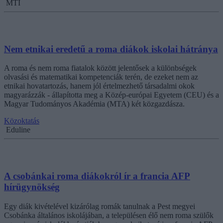
MTI
Nem etnikai eredetű a roma diákok iskolai hátránya
A roma és nem roma fiatalok között jelentősek a különbségek
olvasási és matematikai kompetenciák terén, de ezeket nem az
etnikai hovatartozás, hanem jól értelmezhető társadalmi okok
magyarázzák - állapította meg a Közép-európai Egyetem (CEU) és a
Magyar Tudományos Akadémia (MTA) két közgazdásza.
Közoktatás
Eduline
A csobánkai roma diákokról ír a francia AFP
hírügynökség
Egy diák kivételével kizárólag romák tanulnak a Pest megyei
Csobánka általános iskolájában, a településen élő nem roma szülők