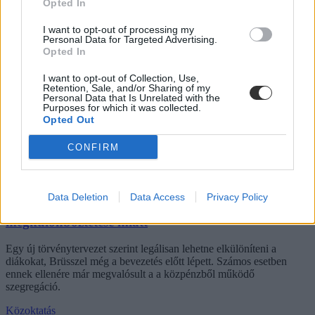
Opted In
I want to opt-out of processing my
Cigány diáklány a Kárpát-medence legjobb
Personal Data for Targeted Advertising.
helyesírója
Opted In
Hibátlan eredménnyel nyerte meg a Simonyi Zsigmond-versenyt a
I want to opt-out of Collection, Use,
Retention, Sale, and/or Sharing of my
hetedik osztályos karancslapujtői diáklány.
Personal Data that Is Unrelated with the
Purposes for which it was collected.
Közoktatás
Opted Out
Eduline
CONFIRM
Brüsszel bekeményít: eljárás indult
Data Deletion
Data Access
Privacy Policy
Magyarországgal szemben a roma diákok
megkülönböztetése miatt
Egy új törvénytervezet szerint legálisan lehetne elkülöníteni a
diákokat, Brüsszel még a bevezetés előtt lépett. Számos esetben
ennek ellenére már megvalósult a a közpénzből működő
szegregáció.
Közoktatás