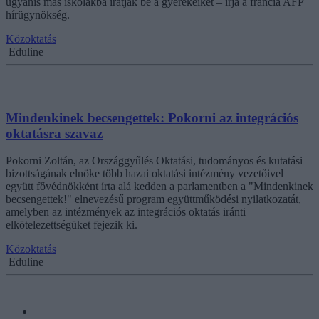
ugyanis más iskolákba íratják be a gyerekeiket – írja a francia AFP
hírügynökség.
Közoktatás
Eduline
Mindenkinek becsengettek: Pokorni az integrációs
oktatásra szavaz
Pokorni Zoltán, az Országgyűlés Oktatási, tudományos és kutatási
bizottságának elnöke több hazai oktatási intézmény vezetőivel
együtt fővédnökként írta alá kedden a parlamentben a "Mindenkinek
becsengettek!" elnevezésű program együttműködési nyilatkozatát,
amelyben az intézmények az integrációs oktatás iránti
elkötelezettségüket fejezik ki.
Közoktatás
Eduline