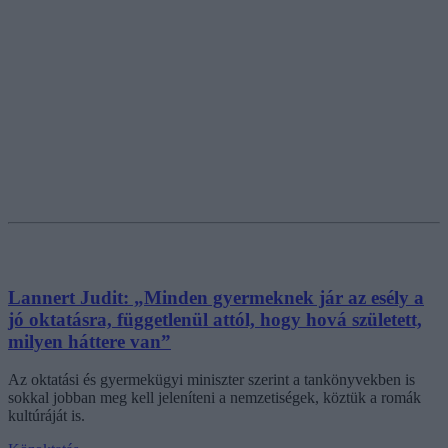
Lannert Judit: „Minden gyermeknek jár az esély a
jó oktatásra, függetlenül attól, hogy hová született,
milyen háttere van”
Az oktatási és gyermekügyi miniszter szerint a tankönyvekben is
sokkal jobban meg kell jeleníteni a nemzetiségek, köztük a romák
kultúráját is.