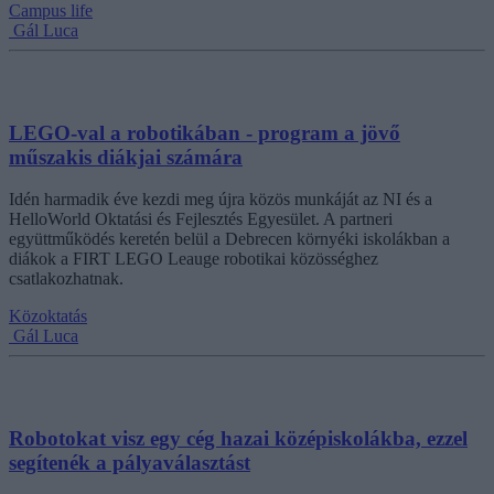
Campus life
Gál Luca
LEGO-val a robotikában - program a jövő
műszakis diákjai számára
Idén harmadik éve kezdi meg újra közös munkáját az NI és a
HelloWorld Oktatási és Fejlesztés Egyesület. A partneri
együttműködés keretén belül a Debrecen környéki iskolákban a
diákok a FIRT LEGO Leauge robotikai közösséghez
csatlakozhatnak.
Közoktatás
Gál Luca
Robotokat visz egy cég hazai középiskolákba, ezzel
segítenék a pályaválasztást