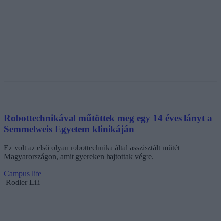
Robottechnikával műtöttek meg egy 14 éves lányt a
Semmelweis Egyetem klinikáján
Ez volt az első olyan robottechnika által asszisztált műtét
Magyarországon, amit gyereken hajtottak végre.
Campus life
Rodler Lili