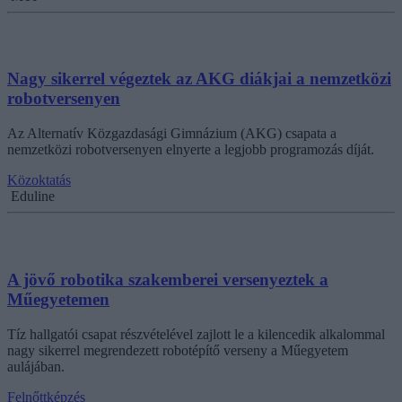
Nagy sikerrel végeztek az AKG diákjai a nemzetközi
robotversenyen
Az Alternatív Közgazdasági Gimnázium (AKG) csapata a
nemzetközi robotversenyen elnyerte a legjobb programozás díját.
Közoktatás
Eduline
A jövő robotika szakemberei versenyeztek a
Műegyetemen
Tíz hallgatói csapat részvételével zajlott le a kilencedik alkalommal
nagy sikerrel megrendezett robotépítő verseny a Műegyetem
aulájában.
Felnőttképzés