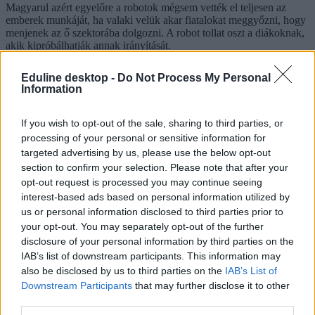
Magyarul azért egyelőre a robotok mégsem vették el teljesen az
emberek munkáját, ha valaki velük akar fiatalokat meggyőzni, hogy
menjenek az ő szektorába dolgozni. A robot tollat oszt a diákoknak,
akik kipróbálhatják annak irányítását.
Közoktatás
Eduline desktop -
Do Not Process My Personal
Eduline/MTI
Information
If you wish to opt-out of the sale, sharing to third parties, or
processing of your personal or sensitive information for
Valami nagyon furcsa dolgot építettek a Tokiói
targeted advertising by us, please use the below opt-out
Egyetem mérnökei
section to confirm your selection. Please note that after your
opt-out request is processed you may continue seeing
Tizenöt kilós repülő robotpókot építette. Pókháló (ökörnyál)
interest-based ads based on personal information utilized by
hiányában repülni "tanították" meg.
us or personal information disclosed to third parties prior to
Campus life
your opt-out. You may separately opt-out of the further
Eduline
disclosure of your personal information by third parties on the
IAB’s list of downstream participants. This information may
also be disclosed by us to third parties on the
IAB’s List of
Downstream Participants
that may further disclose it to other
third parties.
Nemzetközi versenyen szereztek második helyet az