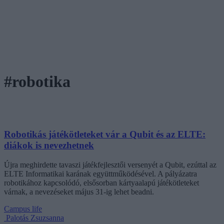
#robotika
Robotikás játékötleteket vár a Qubit és az ELTE:
diákok is nevezhetnek
Újra meghirdette tavaszi játékfejlesztői versenyét a Qubit, ezúttal az
ELTE Informatikai karának együttműködésével. A pályázatra
robotikához kapcsolódó, elsősorban kártyaalapú játékötleteket
várnak, a nevezéseket május 31-ig lehet beadni.
Campus life
Palotás Zsuzsanna