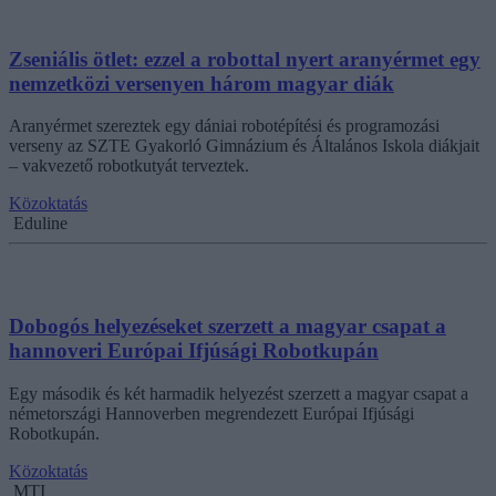
Zseniális ötlet: ezzel a robottal nyert aranyérmet egy
nemzetközi versenyen három magyar diák
Aranyérmet szereztek egy dániai robotépítési és programozási
verseny az SZTE Gyakorló Gimnázium és Általános Iskola diákjait
– vakvezető robotkutyát terveztek.
Közoktatás
Eduline
Dobogós helyezéseket szerzett a magyar csapat a
hannoveri Európai Ifjúsági Robotkupán
Egy második és két harmadik helyezést szerzett a magyar csapat a
németországi Hannoverben megrendezett Európai Ifjúsági
Robotkupán.
Közoktatás
MTI