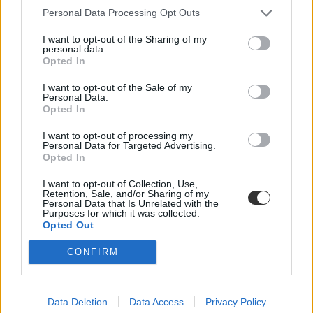
AKG diákjai
Personal Data Processing Opt Outs
Második helyet szerzett robotdizájnban a budapesti Alternatív
I want to opt-out of the Sharing of my
Közgazdasági Gimnázium (AKG) csapata a Rio de Janeiróban
personal data.
rendezett, nemzetközi First Lego League Challange robotversenyen.
Opted In
Közoktatás
I want to opt-out of the Sale of my
Eduline
Personal Data.
Opted In
I want to opt-out of processing my
Personal Data for Targeted Advertising.
Robotok (is) foglalkoznak a gyerekekkel a dél-
Opted In
koreai óvodákban
I want to opt-out of Collection, Use,
Retention, Sale, and/or Sharing of my
Az apró robotok énekelnek, táncolnak és kung-fu mozdulatokat is
Personal Data that Is Unrelated with the
ismernek.
Purposes for which it was collected.
Opted Out
Campus life
Eduline
CONFIRM
Data Deletion
Data Access
Privacy Policy