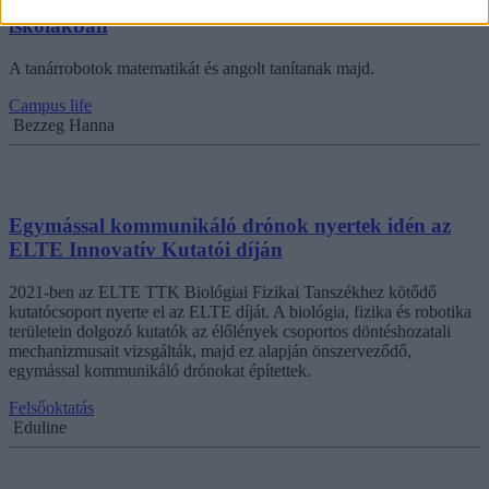
Tanárrobotokat vetnének be az észak-koreai
iskolákban
A tanárrobotok matematikát és angolt tanítanak majd.
Campus life
Bezzeg Hanna
Egymással kommunikáló drónok nyertek idén az
ELTE Innovatív Kutatói díján
2021-ben az ELTE TTK Biológiai Fizikai Tanszékhez kötődő
kutatócsoport nyerte el az ELTE díját. A biológia, fizika és robotika
területein dolgozó kutatók az élőlények csoportos döntéshozatali
mechanizmusait vizsgálták, majd ez alapján önszerveződő,
egymással kommunikáló drónokat építettek.
Felsőoktatás
Eduline