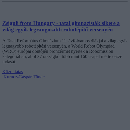
Zsiguli from Hungary - tatai gimnazisták sikere a
világ egyik legrangosabb robotépítő versenyén
A Tatai Református Gimnázium 11. évfolyamos diákjai a világ egyik
legnagyobb robotépítési versenyén, a World Robot Olympiad
(WRO) európai döntőjén bronzérmet nyertek a Robomission
kategóriában, ahol 37 országból több mint 160 csapat mérte össze
tudását.
Közoktatás
Kurucz-Gáspár Tünde