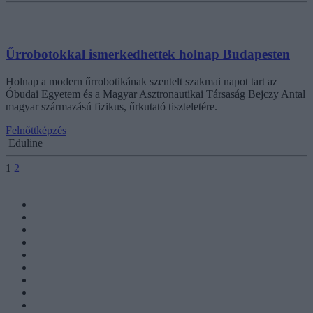
Űrrobotokkal ismerkedhettek holnap Budapesten
Holnap a modern űrrobotikának szentelt szakmai napot tart az
Óbudai Egyetem és a Magyar Asztronautikai Társaság Bejczy Antal
magyar származású fizikus, űrkutató tiszteletére.
Felnőttképzés
Eduline
1
2