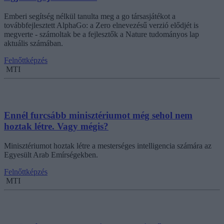
Emberi segítség nélkül tanulta meg a go társasjátékot a
továbbfejlesztett AlphaGo: a Zero elnevezésű verzió elődjét is
megverte - számoltak be a fejlesztők a Nature tudományos lap
aktuális számában.
Felnőttképzés
MTI
Ennél furcsább minisztériumot még sehol nem
hoztak létre. Vagy mégis?
Minisztériumot hoztak létre a mesterséges intelligencia számára az
Egyesült Arab Emírségekben.
Felnőttképzés
MTI