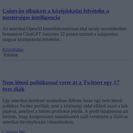
Csúnyán elbukott a középiskolai felvételin a
mesterséges intelligencia
Az amerikai OpenAI kutatólaboratórium által tavaly novemberben
bemutatott ChatGPT összesen 32 pontot szerzett a százpontos
magyar középiskolai felvételin.
Közoktatás
Eduline
Nem létező politikussal verte át a Twittert egy 17
éves diák
Egy amerikai tinédzser unalmában állította össze egy nem létező
politikus Twitter profilját, amit a közösségi oldal ellátott azzal a kék
pipával, amellyel a hiteles profilokat jelölik. A profil tulajdonosa azt
hirdette, hogy kongresszusi mandátumért száll versenybe a 2020-as
amerikai törvényhozási választásokon.
Campus life