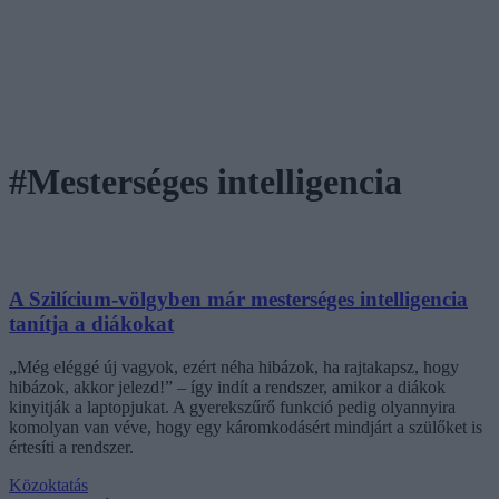
#Mesterséges intelligencia
A Szilícium-völgyben már mesterséges intelligencia
tanítja a diákokat
„Még eléggé új vagyok, ezért néha hibázok, ha rajtakapsz, hogy
hibázok, akkor jelezd!” – így indít a rendszer, amikor a diákok
kinyitják a laptopjukat. A gyerekszűrő funkció pedig olyannyira
komolyan van véve, hogy egy káromkodásért mindjárt a szülőket is
értesíti a rendszer.
Közoktatás