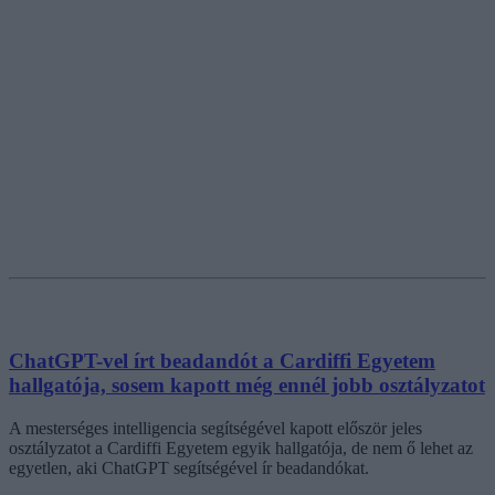
ChatGPT-vel írt beadandót a Cardiffi Egyetem
hallgatója, sosem kapott még ennél jobb osztályzatot
A mesterséges intelligencia segítségével kapott először jeles
osztályzatot a Cardiffi Egyetem egyik hallgatója, de nem ő lehet az
egyetlen, aki ChatGPT segítségével ír beadandókat.