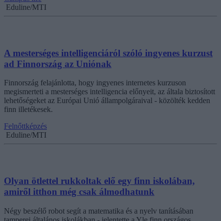
Eduline/MTI
A mesterséges intelligenciáról szóló ingyenes kurzust
ad Finnország az Uniónak
Finnország felajánlotta, hogy ingyenes internetes kurzuson
megismerteti a mesterséges intelligencia előnyeit, az általa biztosított
lehetőségeket az Európai Unió állampolgáraival - közölték kedden
finn illetékesek.
Felnőttképzés
Eduline/MTI
Olyan ötlettel rukkoltak elő egy finn iskolában,
amiről itthon még csak álmodhatunk
Négy beszélő robot segít a matematika és a nyelv tanításában
tamperei általános iskolákban - jelentette a Yle finn országos