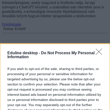
felismerőprogram, amely magyarul is érzékelni tudja, ha egy
szöveget a ChatGPT készített, a szakmában már elkezdtek azon is
gondolkodni, a technológiai versenybe lépéshátránnyal való
beszállás helyett hogyan lehetne újragondolni a módszereket.
Felsőoktatás
Tarnay Kristóf
Eminens, diplomatikus, itt-ott sántít – megírattuk a
Eduline desktop -
Do Not Process My Personal
tavalyi érettségi esszéket a ChatGPT-vel
Information
A terjedelmi korlátokat valahol túllépte, magától szemérmesen
If you wish to opt-out of the sale, sharing to third parties, or
érvelt, de amikor megkapta, hogy ne értsen egyet, már határozottabb
processing of your personal or sensitive information for
ellenvéleményt írt. Néhol kicsit zavarosan fogalmazott, de a tagolás
targeted advertising by us, please use the below opt-out
és a felépítés logikus volt. Érettségi esszéket írattunk a ChatGPT-vel.
section to confirm your selection. Please note that after your
Érettségi-felvételi
opt-out request is processed you may continue seeing
Tarnay Kristóf
interest-based ads based on personal information utilized by
us or personal information disclosed to third parties prior to
your opt-out. You may separately opt-out of the further
disclosure of your personal information by third parties on the