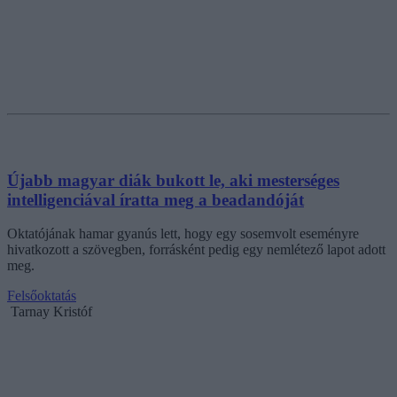
Újabb magyar diák bukott le, aki mesterséges
intelligenciával íratta meg a beadandóját
Oktatójának hamar gyanús lett, hogy egy sosemvolt eseményre
hivatkozott a szövegben, forrásként pedig egy nemlétező lapot adott
meg.
Felsőoktatás
Tarnay Kristóf