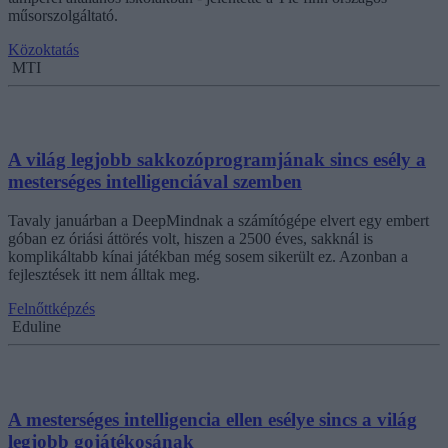
műsorszolgáltató.
Közoktatás
MTI
A világ legjobb sakkozóprogramjának sincs esély a
mesterséges intelligenciával szemben
Tavaly januárban a DeepMindnak a számítógépe elvert egy embert
góban ez óriási áttörés volt, hiszen a 2500 éves, sakknál is
komplikáltabb kínai játékban még sosem sikerült ez. Azonban a
fejlesztések itt nem álltak meg.
Felnőttképzés
Eduline
A mesterséges intelligencia ellen esélye sincs a világ
legjobb gojátékosának