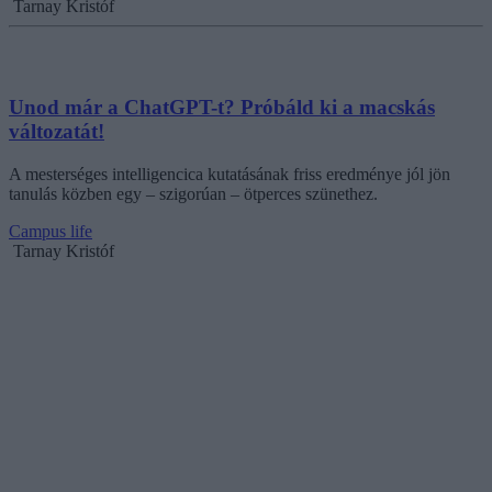
Tarnay Kristóf
Unod már a ChatGPT-t? Próbáld ki a macskás
változatát!
A mesterséges intelligencica kutatásának friss eredménye jól jön
tanulás közben egy – szigorúan – ötperces szünethez.
Campus life
Tarnay Kristóf