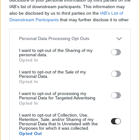
ChatGPT-vel úszta meg a parkolási bírságot egy brit
IAB’s list of downstream participants. This information may
egyetemista
also be disclosed by us to third parties on the
IAB’s List of
Downstream Participants
that may further disclose it to other
Mire nem jó a mesterséges intelligencia: házi feladatot és beadandót
third parties.
is ír helyettünk, és így már nem kell jogi diploma sem.
Personal Data Processing Opt Outs
Campus life
Eduline
I want to opt-out of the Sharing of my
personal data.
Opted In
I want to opt-out of the Sale of my
Nem megfelelőek az életkori szűrői, betiltják az
Personal Data.
Opted In
OpenAI mesterséges intelligenciáját Olaszországban
I want to opt-out of processing my
Olyan nagy nevű techvezérek is szorgalmazzák a mesterséges
Personal Data for Targeted Advertising.
intelligenciával való kísérletezés felfüggesztését, mint Elon Musk.
Opted In
Campus life
I want to opt-out of Collection, Use,
Eduline
Retention, Sale, and/or Sharing of my
Personal Data that Is Unrelated with the
Purposes for which it was collected.
Opted Out