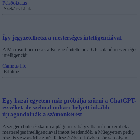
Felsőoktatás
Székács Linda
Így jegyzetelhetsz a mesterséges intelligenciával
A Microsoft nem csak a Bingbe építette be a GPT-alapú mesterséges
intelligenciát.
Campus life
Eduline
Egy hazai egyetem már próbálja szűrni a ChatGPT-
esszéket, de szélmalomharc helyett inkább
újragondolnák a számonkérést
A szegedi bölcsészkaron a plágiumszabályzatba már bekerültek a
mesterséges intelligenciával íratott beadandók, a Műegyetem pedig
részt is vesz az MI-szűrés fejlesztésében. Közben bár van olyan