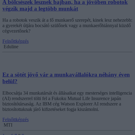
A bölcsészek lesznek bajban, ha a jövőben robotok
végzik majd a legtöbb munkát
Ha a robotok veszik át a fő munkaerő szerepét, kinek lesz nehezebb:
a gyerekét útjára bocsátó szülőnek vagy a munkaerőhiánnyal küzdő
cégvezetőnek?
Felnőttképzés
Eduline
Ez a sötét jövő vár a munkavállalókra néhány éven
belül?
Elbocsátja 34 munkatársát és állásaikat egy mesterséges intelligencia
(AI) rendszerrel tölti fel a Fukoku Mutual Life Insurence japán
biztosítótársaság. Az IBM cég Watson Explorer AI rendszere a
biztosítottaknak járó kifizetéseket fogja kiszámolni.
Felnőttképzés
MTI