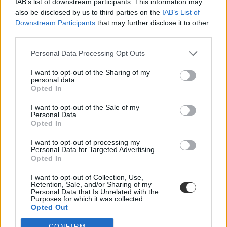
IAB’s list of downstream participants. This information may
Székács Linda
also be disclosed by us to third parties on the
IAB’s List of
Downstream Participants
that may further disclose it to other
third parties.
Hivatalos: elkezdődött az idei érettségi szezon, már
Personal Data Processing Opt Outs
írják az első vizsgákat
I want to opt-out of the Sharing of my
personal data.
Május 5-én hivatalosan is elkezdődött a 2023-as tavaszi érettségi
Opted In
vizsgaidőszak.
Érettségi-felvételi
I want to opt-out of the Sale of my
Personal Data.
Székács Linda
Opted In
I want to opt-out of processing my
Personal Data for Targeted Advertising.
Opted In
Logikus gondolkodás és szövegértés - így írhatjátok
a legjobb történelem írásbelit egy szaktanár szerint
I want to opt-out of Collection, Use,
Retention, Sale, and/or Sharing of my
Personal Data that Is Unrelated with the
A legtöbb érettségiző számára a történelem lehet az egyik
Purposes for which it was collected.
legijesztőbb vizsgatárgy, főleg, ha egyébként is inkább a reál
Opted Out
tárgyakban, például a matekban és a fizikában mozogtok
otthonosabban. Bár az évszámok, a fogalmak, esszék és
CONFIRM