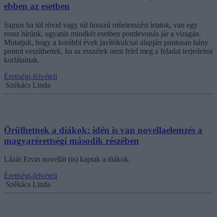
ebben az esetben
Sajnos ha túl rövid vagy túl hosszú műelemzést írtatok, van egy
rossz hírünk, ugyanis mindkét esetben pontlevonás jár a vizsgán.
Mutatjuk, hogy a korábbi évek javítókulcsai alapján pontosan hány
pontot veszíthettek, ha az esszétek nem felel meg a feladat terjedelmi
korlátainak.
Érettségi-felvételi
Székács Linda
Örülhetnek a diákok: idén is van novellaelemzés a
magyarérettségi második részében
Lázár Ervin novellát (is) kaptak a diákok.
Érettségi-felvételi
Székács Linda