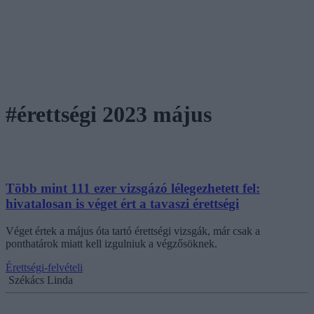
#érettségi 2023 május
Több mint 111 ezer vizsgázó lélegezhetett fel:
hivatalosan is véget ért a tavaszi érettségi
Véget értek a május óta tartó érettségi vizsgák, már csak a
ponthatárok miatt kell izgulniuk a végzősöknek.
Érettségi-felvételi
Székács Linda