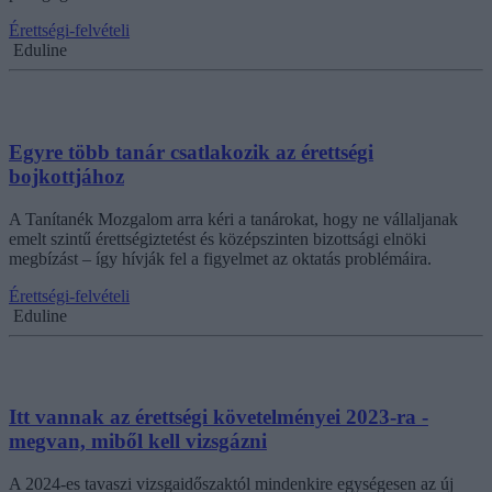
Érettségi-felvételi
Eduline
Egyre több tanár csatlakozik az érettségi
bojkottjához
A Tanítanék Mozgalom arra kéri a tanárokat, hogy ne vállaljanak
emelt szintű érettségiztetést és középszinten bizottsági elnöki
megbízást – így hívják fel a figyelmet az oktatás problémáira.
Érettségi-felvételi
Eduline
Itt vannak az érettségi követelményei 2023-ra -
megvan, miből kell vizsgázni
A 2024-es tavaszi vizsgaidőszaktól mindenkire egységesen az új