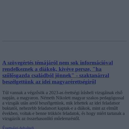
A szövegértés témájáról nem sok információval
rendelkeznek a diákok, kivéve persze, "ha
szőlősgazda családból jönnek" - szaktanárral
beszélgettünk az idei magyarérettségiről
Túl vannak a végzősök a 2023-as érettségi írásbeli vizsgáinak első
napján, a magyaron. Németh Nikolett magyar szakos pedagógussal
a vizsgák után arról beszélgettünk, mik lehettek az idei feladatsor
buktatói, nehezebb feladatsort kaptak-e a diákok, mint az elmúlt
években, voltak-e benne trükkös feladatok, és hogy miért tartanak a
vizsgázók az összehasonlító műelemzéstől.
Érettségi-felvételi