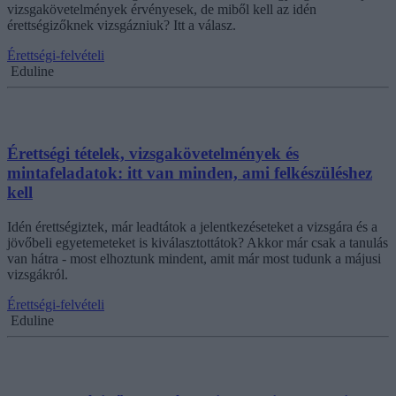
vizsgakövetelmények érvényesek, de miből kell az idén
érettségizőknek vizsgázniuk? Itt a válasz.
Érettségi-felvételi
Eduline
Érettségi tételek, vizsgakövetelmények és
mintafeladatok: itt van minden, ami felkészüléshez
kell
Idén érettségiztek, már leadtátok a jelentkezéseteket a vizsgára és a
jövőbeli egyetemeteket is kiválasztottátok? Akkor már csak a tanulás
van hátra - most elhoztunk mindent, amit már most tudunk a májusi
vizsgákról.
Érettségi-felvételi
Eduline