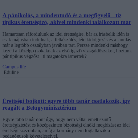
A pánikolós, a mindentudó és a megfigyelő - tíz
tipikus érettségiző, akivel mindenki találkozott már
Hamarosan ráfordulunk az idei érettségire, bár az írásbelik idén is
csak májusban indulnak, a felkészülés, tételkidolgozás és a tanulás
már a legtöbb osztályban javában tart. Persze mindenki máshogy
kezeli a közelgő (sokaknak az első igazi) vizsgaidőszakot, hoztunk
pár tipikus végzőst - ti magatokra ismertek?
Campus life
Eduline
Érettségi bojkott: egyre több tanár csatlakozik, így
reagált a Belügyminisztérium
Egyre több tanár dönt úgy, hogy nem vállal emelt szintű
érettségiztetést és középszinten bizottsági elnöki megbízást az idei
érettségi szezonban, amíg a kormány nem foglalkozik a
pedagógusok követeléseivel.