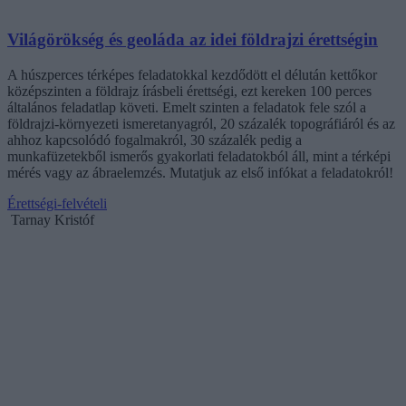
Világörökség és geoláda az idei földrajzi érettségin
A húszperces térképes feladatokkal kezdődött el délután kettőkor
középszinten a földrajz írásbeli érettségi, ezt kereken 100 perces
általános feladatlap követi. Emelt szinten a feladatok fele szól a
földrajzi-környezeti ismeretanyagról, 20 százalék topográfiáról és az
ahhoz kapcsolódó fogalmakról, 30 százalék pedig a
munkafüzetekből ismerős gyakorlati feladatokból áll, mint a térképi
mérés vagy az ábraelemzés. Mutatjuk az első infókat a feladatokról!
Érettségi-felvételi
Tarnay Kristóf