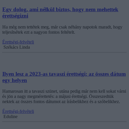
Egy dolog, ami nélkül biztos, hogy nem mehettek
érettségizni
Ha még nem tettétek meg, már csak néhány napotok maradt, hogy
teljesítsétek ezt a nagyon fontos feltételt.
Érettségi-felvételi
Székács Linda
Ilyen lesz a 2023-as tavaszi érettségi: az összes dátum
egy helyen
Hamarosan itt a tavaszi szünet, utána pedig már nem kell sokat várni
és jön a nagy megmérettetés: a májusi érettségi. Összeszedtük
nektek az összes fontos dátumot az írásbelikhez és a szóbelikhez.
Érettségi-felvételi
Eduline