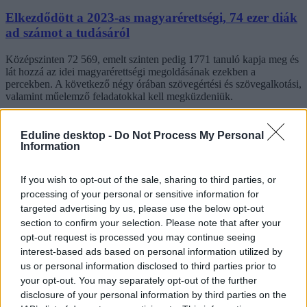
Elkezdődött a 2023-as magyarérettségi, 74 ezer diák
ad számot a tudásáról
Középszinten 72 569, emelt szinten pedig 1771 tanuló kapja meg és
lát hozzá az idei magyarérettségi megoldásának ezekben a
percekben. A következő négy órában szövegértési és szövegalkotási,
valamint műelemző feladatokkal kell megküzdeniük.
Érettségi-felvételi
Székács Linda
Eduline desktop -
Do Not Process My Personal
Information
If you wish to opt-out of the sale, sharing to third parties, or
Utoljára vizsgázik a "régi" magyarérettségi, 2024-
processing of your personal or sensitive information for
targeted advertising by us, please use the below opt-out
től drasztikus változások lesznek
section to confirm your selection. Please note that after your
Országszerte több mint hetvenezer diák ad számot a tudásáról a
opt-out request is processed you may continue seeing
hétfőn kezdődő magyarérettségi írásbeli részében. Bár a ma
interest-based ads based on personal information utilized by
vizsgázó diákok még tudják, mire számíthatnak, jövőre már közel
us or personal information disclosed to third parties prior to
sem biztos, hogy így lesz.
your opt-out. You may separately opt-out of the further
disclosure of your personal information by third parties on the
Érettségi-felvételi