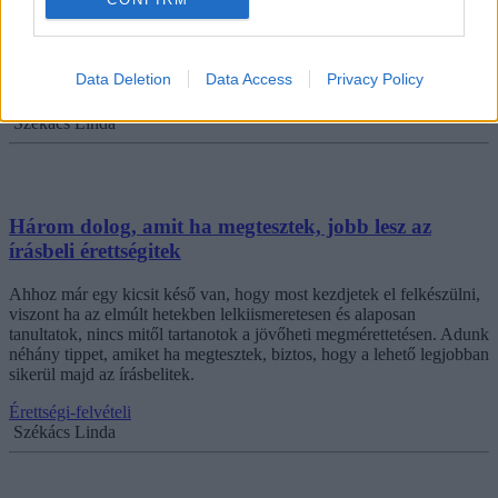
bonyolultabb történelmi összefüggések elsőre tényleg rémisztőek
lehetnek, Edényi László szaktanárral közösen utánajártunk annak,
hogyan érhetitek el a lehető legjobb eredményt a közelgő írásbeli
vizsgán.
Data Deletion
Data Access
Privacy Policy
Érettségi-felvételi
Székács Linda
Három dolog, amit ha megtesztek, jobb lesz az
írásbeli érettségitek
Ahhoz már egy kicsit késő van, hogy most kezdjetek el felkészülni,
viszont ha az elmúlt hetekben lelkiismeretesen és alaposan
tanultatok, nincs mitől tartanotok a jövőheti megmérettetésen. Adunk
néhány tippet, amiket ha megtesztek, biztos, hogy a lehető legjobban
sikerül majd az írásbelitek.
Érettségi-felvételi
Székács Linda