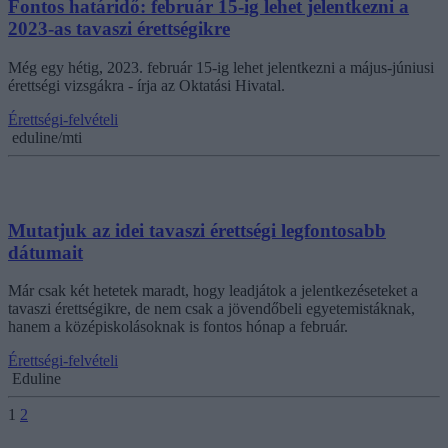
Fontos határidő: február 15-ig lehet jelentkezni a
2023-as tavaszi érettségikre
Még egy hétig, 2023. február 15-ig lehet jelentkezni a május-júniusi
érettségi vizsgákra - írja az Oktatási Hivatal.
Érettségi-felvételi
eduline/mti
Mutatjuk az idei tavaszi érettségi legfontosabb
dátumait
Már csak két hetetek maradt, hogy leadjátok a jelentkezéseteket a
tavaszi érettségikre, de nem csak a jövendőbeli egyetemistáknak,
hanem a középiskolásoknak is fontos hónap a február.
Érettségi-felvételi
Eduline
1
2