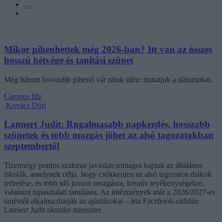
Mikor pihenhettek még 2026-ban? Itt van az összes
hosszú hétvége és tanítási szünet
Még három hosszabb pihenő vár rátok idén: mutatjuk a dátumokat.
Campus life
Kovács Dóri
Lannert Judit: Rugalmasabb napkezdés, hosszabb
szünetek és több mozgás jöhet az alsó tagozatokban
szeptembertől
Tizennégy pontos szakmai javaslatcsomagot kaptak az általános
iskolák, amelynek célja, hogy csökkenjen az alsó tagozatos diákok
terhelése, és több idő jusson mozgásra, kreatív tevékenységekre,
valamint tapasztalati tanulásra. Az intézmények már a 2026/2027-es
tanévtől alkalmazhatják az ajánlásokat – írta Facebook-oldalán
Lannert Judit oktatási miniszter.