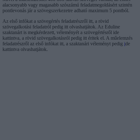
alacsonyabb vagy magasabb szószámú feladatmegoldásért szintén
pontlevonás jár a szövegszerkezetre adható maximum 5 pontból.
Az első infókat a szövegértés feladatrészről itt, a rövid
szövegalkotási feladatról pedig itt olvashatjátok. Az Eduline
szaktanárt is megkérdezett, véleményét a szövegértésről ide
kattintva, a rövid szövegalkotásról pedig itt éritek el. A műelemzés
feladatrészről az első infókat itt, a szaktanári véleményt pedig
i
de
kattintva olvashatjátok.