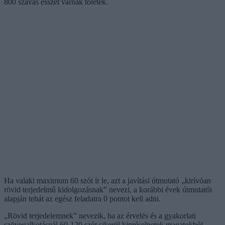
800 szavas esszét várnak tőletek.
Ha valaki maximum 60 szót ír le, azt a javítási útmutató „kirívóan
rövid terjedelmű kidolgozásnak” nevezi, a korábbi évek útmutatói
alapján tehát az egész feladatra 0 pontot kell adni.
„Rövid terjedelemnek” nevezik, ha az érvelés és a gyakorlati
szövegalkotásnál 60-120 szót sikerül kipréselnetek magatokból.