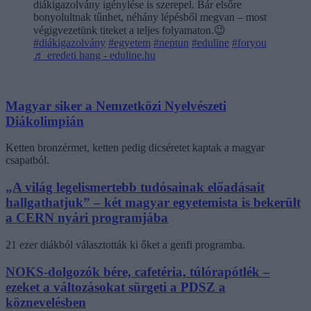
diákigazolvány igénylése is szerepel. Bár elsőre
bonyolultnak tűnhet, néhány lépésből megvan – most
végigvezetünk titeket a teljes folyamaton.😉
#diákigazolvány
#egyetem
#neptun
#eduline
#foryou
♬ eredeti hang - eduline.hu
Magyar siker a Nemzetközi Nyelvészeti
Diákolimpián
Ketten bronzérmet, ketten pedig dicséretet kaptak a magyar
csapatból.
„A világ legelismertebb tudósainak előadásait
hallgathatjuk” – két magyar egyetemista is bekerült
a CERN nyári programjába
21 ezer diákból választották ki őket a genfi programba.
NOKS-dolgozók bére, cafetéria, túlórapótlék –
ezeket a változásokat sürgeti a PDSZ a
köznevelésben