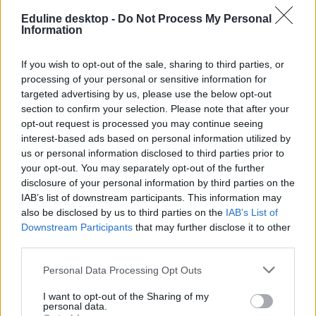
Eduline desktop -
Do Not Process My Personal
Information
If you wish to opt-out of the sale, sharing to third parties, or
Érettségizzetek velünk!
processing of your personal or sensitive information for
targeted advertising by us, please use the below opt-out
Az Eduline-on az idén is megtaláljátok a legfrissebb infókat az
érettségiről: a vizsgák napján reggeltől estig beszámolunk a
section to confirm your selection. Please note that after your
legfontosabb hírekről, megtudhatjátok, milyen feladatokat kell
opt-out request is processed you may continue seeing
megoldaniuk a középszinten vizsgázóknak, de az emelt szintű
interest-based ads based on personal information utilized by
írásbelikről is nálunk találjátok meg a tudnivalókat.
us or personal information disclosed to third parties prior to
your opt-out. You may separately opt-out of the further
És ami a legfontosabb: az írásbeli után nálunk nézhetitek át először
a szaktanárok által kidolgozott, nem hivatalos megoldásokat.
disclosure of your personal information by third parties on the
IAB’s list of downstream participants. This information may
Délutánonként arról olvashattok, hogy mit gondolnak a tanárok és
also be disclosed by us to third parties on the
IAB’s List of
a vizsgázók a feladatsorokról, és persze ti is leírhatjátok
Downstream Participants
that may further disclose it to other
véleményeteket kommentben, sőt a szaktanároktól is kérdezhettek.
third parties.
Ha elsőként szeretnétek megkapni a megoldásokat,
lájkoljátok
Facebook-oldalunkat
,
itt pedig feliratkozhattok hírlevelünkre
. A
Personal Data Processing Opt Outs
2023-es érettségiről
itt találjátok legfrissebb cikkeinket
.
I want to opt-out of the Sharing of my
personal data.