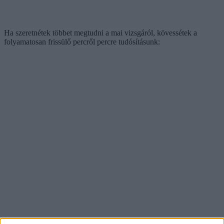
Ha szeretnétek többet megtudni a mai vizsgáról, kövessétek a
folyamatosan frissülő percről percre tudósításunk: