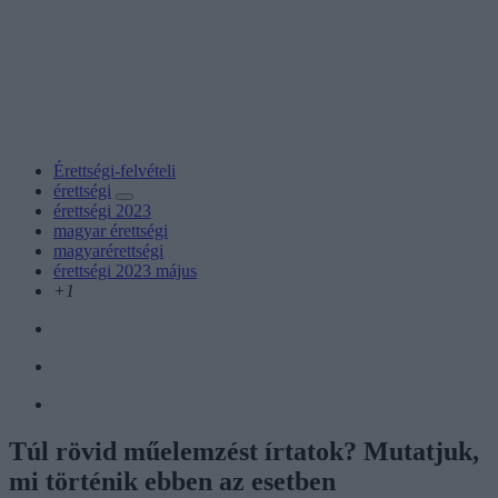
Érettségi-felvételi
érettségi
érettségi 2023
magyar érettségi
magyarérettségi
érettségi 2023 május
+1
Túl rövid műelemzést írtatok? Mutatjuk,
mi történik ebben az esetben