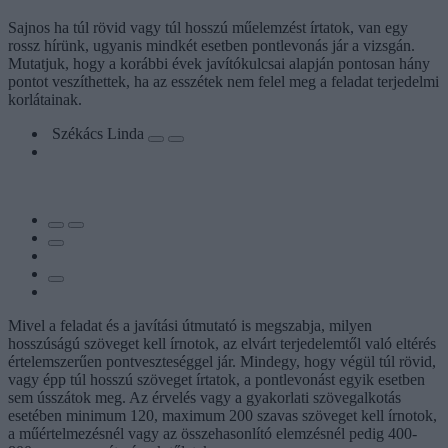
Sajnos ha túl rövid vagy túl hosszú műelemzést írtatok, van egy
rossz hírünk, ugyanis mindkét esetben pontlevonás jár a vizsgán.
Mutatjuk, hogy a korábbi évek javítókulcsai alapján pontosan hány
pontot veszíthettek, ha az esszétek nem felel meg a feladat terjedelmi
korlátainak.
Székács Linda
Mivel a feladat és a javítási útmutató is megszabja, milyen
hosszúságú szöveget kell írnotok, az elvárt terjedelemtől való eltérés
értelemszerűen pontveszteséggel jár. Mindegy, hogy végül túl rövid,
vagy épp túl hosszú szöveget írtatok, a pontlevonást egyik esetben
sem ússzátok meg. Az érvelés vagy a gyakorlati szövegalkotás
esetében minimum 120, maximum 200 szavas szöveget kell írnotok,
a műértelmezésnél vagy az összehasonlító elemzésnél pedig 400-