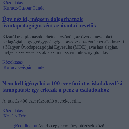
Közoktatás
Kurucz-Gáspár Tünde
Úgy néz ki, mégsem dolgozhatnak
óvodapedagógusként az óvodai nevelők
Kizárólag diplomások lehetnek óvónők, az óvodai nevelőket
pedagógiai vagy gyógypedagógiai asszisztensként lehet alkalmazni
a Magyar Óvodapedagógiai Egyesület (MOE) javaslata alapján,
melyet a szervezet az oktatási minisztériumhoz nyújtott be.
Közoktatás
Kurucz-Gáspár Tünde
Nem kell igényelni a 100 ezer forintos iskolakezdési
támogatást: így érkezik a pénz a családokhoz
A juttatás 400 ezer rászoruló gyereket érint.
Közoktatás
Kovács Dóri
@eduline.hu
Az első egyetemi ügyintézések között a