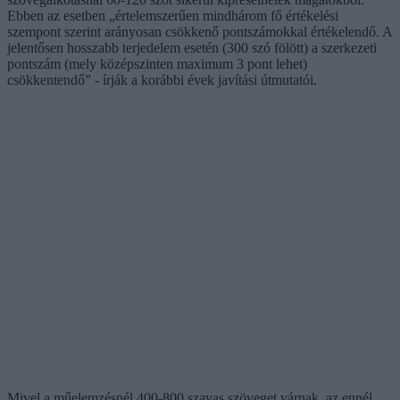
Ebben az esetben „értelemszerűen mindhárom fő értékelési
szempont szerint arányosan csökkenő pontszámokkal értékelendő. A
jelentősen hosszabb terjedelem esetén (300 szó fölött) a szerkezeti
pontszám (mely középszinten maximum 3 pont lehet)
csökkentendő” - írják a korábbi évek javítási útmutatói.
Mivel a műelemzésnél 400-800 szavas szöveget várnak, az ennél