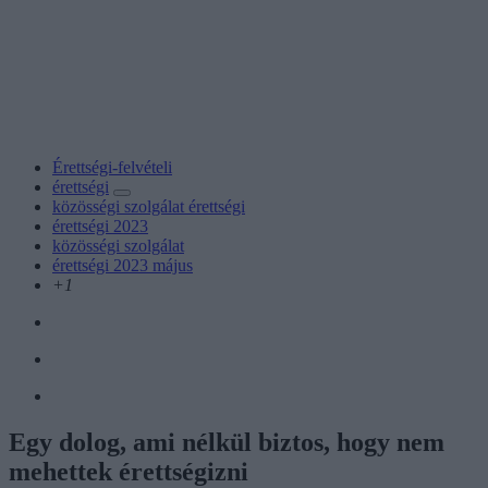
Érettségi-felvételi
érettségi
közösségi szolgálat érettségi
érettségi 2023
közösségi szolgálat
érettségi 2023 május
+1
Egy dolog, ami nélkül biztos, hogy nem
mehettek érettségizni