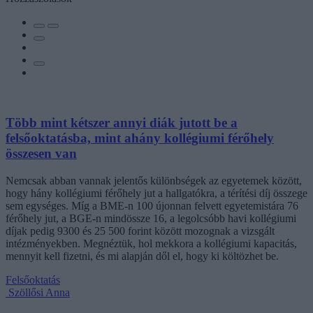
Több mint kétszer annyi diák jutott be a
felsőoktatásba, mint ahány kollégiumi férőhely
összesen van
Nemcsak abban vannak jelentős különbségek az egyetemek között,
hogy hány kollégiumi férőhely jut a hallgatókra, a térítési díj összege
sem egységes. Míg a BME-n 100 újonnan felvett egyetemistára 76
férőhely jut, a BGE-n mindössze 16, a legolcsóbb havi kollégiumi
díjak pedig 9300 és 25 500 forint között mozognak a vizsgált
intézményekben. Megnéztük, hol mekkora a kollégiumi kapacitás,
mennyit kell fizetni, és mi alapján dől el, hogy ki költözhet be.
Felsőoktatás
Szöllősi Anna