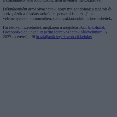
a szaktanárok által kidolgozott, nem hivatalos megoldásokat.
Délutánonként arról olvashattok, hogy mit gondolnak a tanárok és
a vizsgázók a feladatsorokról, és persze ti is leírhatjátok
véleményeteket kommentben, sőt a szaktanároktól is kérdezhettek.
Ha elsőként szeretnétek megkapni a megoldásokat,
lájkoljátok
Facebook-oldalunkat
,
itt pedig feliratkozhattok hírlevelünkre
. A
2023-es érettségiről
itt találjátok legfrissebb cikkeinket
.