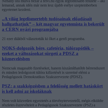
Néhány óra múlva bezár a felvi.hu egyik legfontosabb felülete – aki
lemarad, annak idén már nem lesz újabb esélye szeptemberben
egyetemet kezdeni.
„A világ legelismertebb tudósainak előadásait
hallgathatjuk” – két magyar egyetemista is bekerült
a CERN nyári programjába
21 ezer diákból választották ki őket a genfi programba.
NOKS-dolgozók bére, cafetéria, túlórapótlék –
ezeket a változásokat sürgeti a PDSZ a
köznevelésben
Nemcsak magasabb fizetéseket, hanem kiszámíthatóbb bérrendszert
és minden ledolgozott túlóra kifizetését is szeretné elérni a
Pedagógusok Demokratikus Szakszervezete (PDSZ).
PSZ: a szakképzésben a felelősség mellett hatáskört
is kell adni az iskoláknak
Nem volt közvetlen egyeztetés a törvénytervezetről, mégis elküldte
részletes észrevételeit a Pedagógusok Szakszervezete (PSZ) a