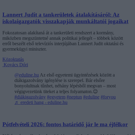
Lannert Judit a tankerületek átalakításáról: Az
iskolaigazgatók visszakapják munkáltatói jogaikat
Fokozatosan alakítaná át a tankerületi rendszert a kormány,
miközben megszüntetné annak politikai jellegét – többek között
erről beszélt első televíziós interjújában Lannert Judit oktatási és
gyermekügyi miniszter.
Közoktatás
Kovács Dóri
@eduline.hu
Az első egyetemi ügyintézések között a
diákigazolvány igénylése is szerepel. Bár elsőre
bonyolultnak tűnhet, néhány lépésből megvan – most
végigvezetünk titeket a teljes folyamaton.😉
#diákigazolvány
#egyetem
#neptun
#eduline
#foryou
♬ eredeti hang - eduline.hu
Pótfelvételi 2026: fontos határidő jár le ma éjfélkor