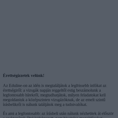
Érettségizzetek velünk!
Az Eduline-on az idén is megtaláljátok a legfrissebb infókat az
érettségiről: a vizsgák napján reggeltől estig beszámolunk a
legfontosabb hírekről, megtudhatjátok, milyen feladatokat kell
megoldaniuk a középszinten vizsgázóknak, de az emelt szintű
írásbelikről is nálunk találjátok meg a tudnivalókat.
És ami a legfontosabb: az írásbeli után nálunk nézhetitek át először