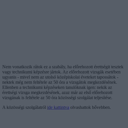
Nem vonatkozik rátok ez a szabály, ha előrehozott érettségit tesztek
vagy technikumi képzésre jártok. Az előrehozott vizsgák esetében
ugyanis - mivel nem az utolsó középiskolai éveteket tapossátok -
nektek még nem feltétele az 50 óra a vizsgátok megkezdésének.
Ellenben a technikumi képzéseken tanulóknak igen: nekik az
érettségi vizsga megkezdésének, azaz már az első előrehozott
vizsgának is feltétele az 50 óra közösségi szolgálat teljesítése.
A közösségi szolgálatról
ide kattintva
olvashattok bővebben.