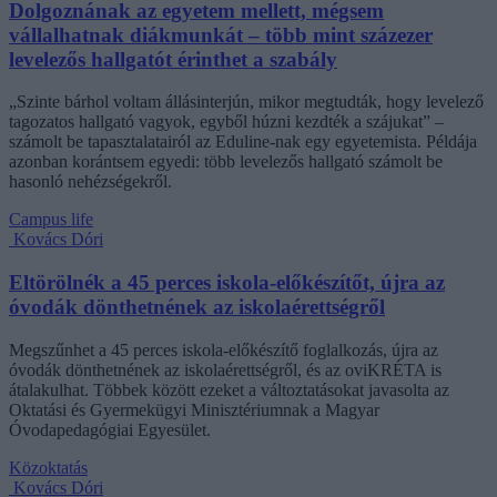
Dolgoznának az egyetem mellett, mégsem
vállalhatnak diákmunkát – több mint százezer
levelezős hallgatót érinthet a szabály
„Szinte bárhol voltam állásinterjún, mikor megtudták, hogy levelező
tagozatos hallgató vagyok, egyből húzni kezdték a szájukat” –
számolt be tapasztalatairól az Eduline-nak egy egyetemista. Példája
azonban korántsem egyedi: több levelezős hallgató számolt be
hasonló nehézségekről.
Campus life
Kovács Dóri
Eltörölnék a 45 perces iskola-előkészítőt, újra az
óvodák dönthetnének az iskolaérettségről
Megszűnhet a 45 perces iskola-előkészítő foglalkozás, újra az
óvodák dönthetnének az iskolaérettségről, és az oviKRÉTA is
átalakulhat. Többek között ezeket a változtatásokat javasolta az
Oktatási és Gyermekügyi Minisztériumnak a Magyar
Óvodapedagógiai Egyesület.
Közoktatás
Kovács Dóri