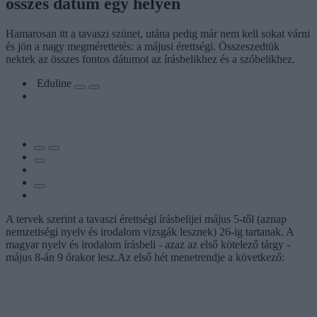
összes dátum egy helyen
Hamarosan itt a tavaszi szünet, utána pedig már nem kell sokat várni
és jön a nagy megmérettetés: a májusi érettségi. Összeszedtük
nektek az összes fontos dátumot az írásbelikhez és a szóbelikhez.
Eduline
A tervek szerint a tavaszi érettségi írásbelijei május 5-től (aznap
nemzetiségi nyelv és irodalom vizsgák lesznek) 26-ig tartanak. A
magyar nyelv és irodalom írásbeli - azaz az első kötelező tárgy -
május 8-án 9 órakor lesz.Az első hét menetrendje a következő: