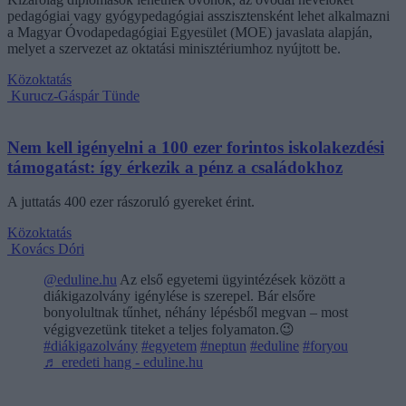
pedagógiai vagy gyógypedagógiai asszisztensként lehet alkalmazni
a Magyar Óvodapedagógiai Egyesület (MOE) javaslata alapján,
melyet a szervezet az oktatási minisztériumhoz nyújtott be.
Közoktatás
Kurucz-Gáspár Tünde
Nem kell igényelni a 100 ezer forintos iskolakezdési
támogatást: így érkezik a pénz a családokhoz
A juttatás 400 ezer rászoruló gyereket érint.
Közoktatás
Kovács Dóri
@eduline.hu
Az első egyetemi ügyintézések között a
diákigazolvány igénylése is szerepel. Bár elsőre
bonyolultnak tűnhet, néhány lépésből megvan – most
végigvezetünk titeket a teljes folyamaton.😉
#diákigazolvány
#egyetem
#neptun
#eduline
#foryou
♬ eredeti hang - eduline.hu