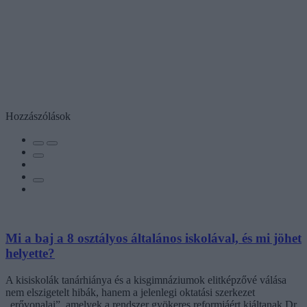
Hozzászólások
Mi a baj a 8 osztályos általános iskolával, és mi jöhet
helyette?
A kisiskolák tanárhiánya és a kisgimnáziumok elitképzővé válása
nem elszigetelt hibák, hanem a jelenlegi oktatási szerkezet
„erővonalai”, amelyek a rendszer gyökeres reformjáért kiáltanak Dr.