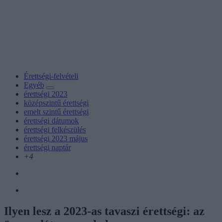
Érettségi-felvételi
Egyéb
érettségi 2023
középszintű érettségi
emelt szintű érettségi
érettségi dátumok
érettségi felkészülés
érettségi 2023 május
érettségi naptár
+4
Ilyen lesz a 2023-as tavaszi érettségi: az