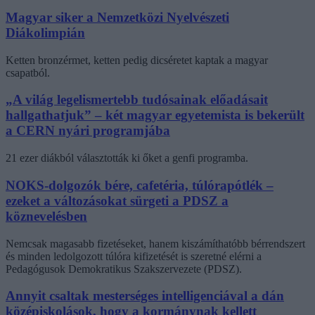
Magyar siker a Nemzetközi Nyelvészeti
Diákolimpián
Ketten bronzérmet, ketten pedig dicséretet kaptak a magyar
csapatból.
„A világ legelismertebb tudósainak előadásait
hallgathatjuk” – két magyar egyetemista is bekerült
a CERN nyári programjába
21 ezer diákból választották ki őket a genfi programba.
NOKS-dolgozók bére, cafetéria, túlórapótlék –
ezeket a változásokat sürgeti a PDSZ a
köznevelésben
Nemcsak magasabb fizetéseket, hanem kiszámíthatóbb bérrendszert
és minden ledolgozott túlóra kifizetését is szeretné elérni a
Pedagógusok Demokratikus Szakszervezete (PDSZ).
Annyit csaltak mesterséges intelligenciával a dán
középiskolások, hogy a kormánynak kellett