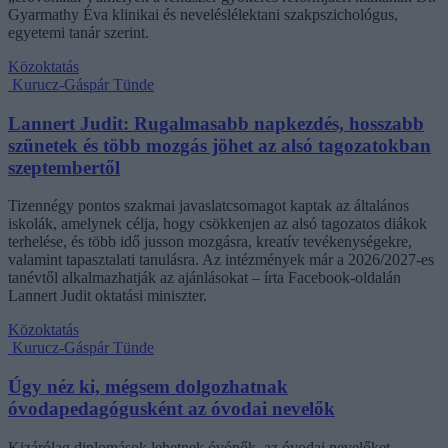
Gyarmathy Éva klinikai és neveléslélektani szakpszichológus,
egyetemi tanár szerint.
Közoktatás
Kurucz-Gáspár Tünde
Lannert Judit: Rugalmasabb napkezdés, hosszabb
szünetek és több mozgás jöhet az alsó tagozatokban
szeptembertől
Tizennégy pontos szakmai javaslatcsomagot kaptak az általános
iskolák, amelynek célja, hogy csökkenjen az alsó tagozatos diákok
terhelése, és több idő jusson mozgásra, kreatív tevékenységekre,
valamint tapasztalati tanulásra. Az intézmények már a 2026/2027-es
tanévtől alkalmazhatják az ajánlásokat – írta Facebook-oldalán
Lannert Judit oktatási miniszter.
Közoktatás
Kurucz-Gáspár Tünde
Úgy néz ki, mégsem dolgozhatnak
óvodapedagógusként az óvodai nevelők
Kizárólag diplomások lehetnek óvónők, az óvodai nevelőket