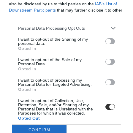
also be disclosed by us to third parties on the
IAB’s List of
Downstream Participants
that may further disclose it to other
third parties.
érettségi 2023
középszintű érettségi
Personal Data Processing Opt Outs
emelt szintű érettségi
érettségi dátumok
I want to opt-out of the Sharing of my
érettségi felkészülés
personal data.
érettségi 2023 május
Opted In
érettségi naptár
I want to opt-out of the Sale of my
Personal Data.
Opted In
I want to opt-out of processing my
Personal Data for Targeted Advertising.
Opted In
I want to opt-out of Collection, Use,
Retention, Sale, and/or Sharing of my
Personal Data that Is Unrelated with the
Purposes for which it was collected.
Opted Out
CONFIRM